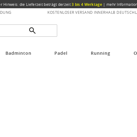
er Hinweis: die Lieferzeit beträgt derzeit
3 bis 4 Werktage
|
mehr Informatio
NDUNG
KOSTENLOSER VERSAND INNERHALB DEUTSCHL
Badminton
Padel
Running
O