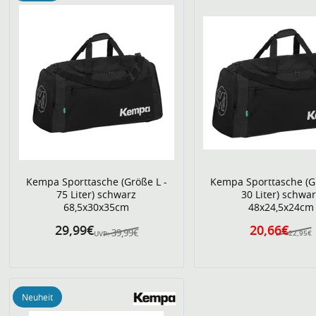
Kempa Sporttasche (Größe L -
Kempa Sporttasche (G
75 Liter) schwarz
30 Liter) schwa
68,5x30x35cm
48x24,5x24cm
29,99€
20,66€
39,99€
22,95€
UVP:
Neuheit