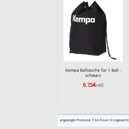
Kempa Balltasche für 1 Ball -
schwarz
6,75€
7,50€
angezeigte Produkte:
1
bis
5
(von
5
insgesamt)