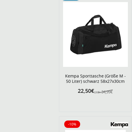
Kempa Sporttasche (Größe M -
50 Liter) schwarz 58x27x30cm
22,50€
34,99€
UVP:
-10%
10% reduziert