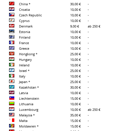
China *
30,00 €
-
Croatia
10,00 €
-
Czech Republic
10,00 €
-
Cyprus
10,00 €
-
Denmark
9,00 €
ab 250 €
Estonia
10,00 €
-
Finland
10,00 €
-
France
10,00 €
-
Greece
10,00 €
-
Hongkong *
25,00 €
-
Hungary
10,00 €
-
Ireland
10,00 €
-
Israel *
25,00 €
-
Italy
10,00 €
-
Japan *
25,00 €
-
Kazakhstan *
30,00 €
-
Latvia
10,00 €
-
Liechtenstein
15,00 €
-
Lithuania
10,00 €
-
Luxembourg
10,00 €
ab 250 €
Malaysia *
35,00 €
-
Malta
15,00 €
-
Moldawien *
15,00 €
-