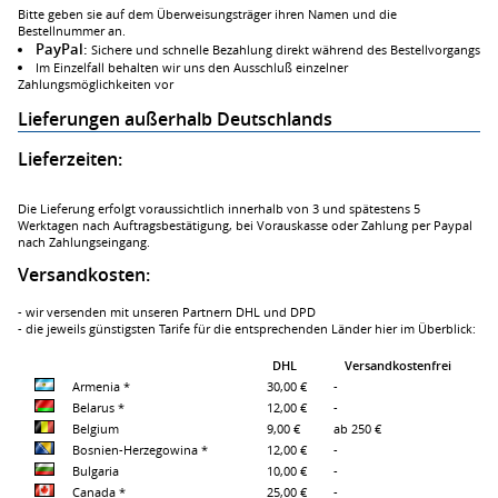
Bitte geben sie auf dem Überweisungsträger ihren Namen und die
Bestellnummer an.
PayPal:
Sichere und schnelle Bezahlung direkt während des Bestellvorgangs
Im Einzelfall behalten wir uns den Ausschluß einzelner
Zahlungsmöglichkeiten vor
Lieferungen außerhalb Deutschlands
Lieferzeiten:
Die Lieferung erfolgt voraussichtlich innerhalb von 3 und spätestens 5
Werktagen nach Auftragsbestätigung, bei Vorauskasse oder Zahlung per Paypal
nach Zahlungseingang.
Versandkosten:
- wir versenden mit unseren Partnern DHL und DPD
- die jeweils günstigsten Tarife für die entsprechenden Länder hier im Überblick:
DHL
Versandkostenfrei
Armenia *
30,00 €
-
Belarus *
12,00 €
-
Belgium
9,00 €
ab 250 €
Bosnien-Herzegowina *
12,00 €
-
Bulgaria
10,00 €
-
Canada *
25,00 €
-