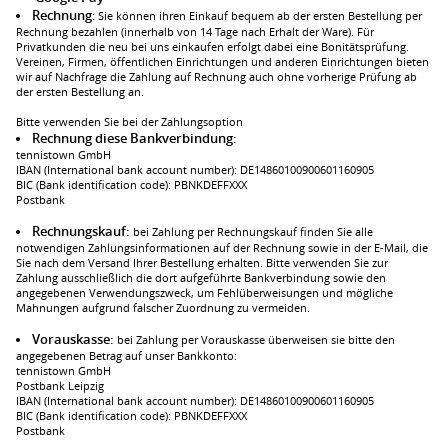
Rechnung
:
Sie können ihren Einkauf bequem ab der ersten Bestellung per
Rechnung bezahlen (innerhalb von 14 Tage nach Erhalt der Ware). Für
Privatkunden die neu bei uns einkaufen erfolgt dabei eine Bonitätsprüfung.
Vereinen, Firmen, öffentlichen Einrichtungen und anderen Einrichtungen bieten
wir auf Nachfrage die Zahlung auf Rechnung auch ohne vorherige Prüfung ab
der ersten Bestellung an.
Bitte verwenden Sie bei der Zahlungsoption
Rechnung diese Bankverbindung:
tennistown GmbH
IBAN (International bank account number): DE14860100900601160905
BIC (Bank identification code): PBNKDEFFXXX
Postbank
Rechnungskauf:
bei Zahlung per Rechnungskauf finden Sie alle
notwendigen Zahlungsinformationen auf der Rechnung sowie in der E-Mail, die
Sie nach dem Versand Ihrer Bestellung erhalten. Bitte verwenden Sie zur
Zahlung ausschließlich die dort aufgeführte Bankverbindung sowie den
angegebenen Verwendungszweck, um Fehlüberweisungen und mögliche
Mahnungen aufgrund falscher Zuordnung zu vermeiden.
Vorauskasse:
bei Zahlung per Vorauskasse überweisen sie bitte den
angegebenen Betrag auf unser Bankkonto:
tennistown GmbH
Postbank Leipzig
IBAN (International bank account number): DE14860100900601160905
BIC (Bank identification code): PBNKDEFFXXX
Postbank