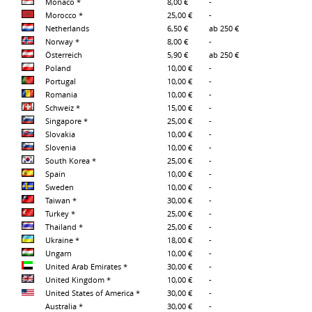
Monaco *
8,00 €
-
Morocco *
25,00 €
-
Netherlands
6,50 €
ab 250 €
Norway *
8,00 €
-
Österreich
5,90 €
ab 250 €
Poland
10,00 €
-
Portugal
10,00 €
-
Romania
10,00 €
-
Schweiz *
15,00 €
-
Singapore *
25,00 €
-
Slovakia
10,00 €
-
Slovenia
10,00 €
-
South Korea *
25,00 €
-
Spain
10,00 €
-
Sweden
10,00 €
-
Taiwan *
30,00 €
-
Turkey *
25,00 €
-
Thailand *
25,00 €
-
Ukraine *
18,00 €
-
Ungarn
10,00 €
-
United Arab Emirates *
30,00 €
-
United Kingdom *
10,00 €
-
United States of America *
30,00 €
-
Australia *
30,00 €
-