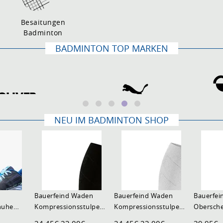
Besaitungen
Badminton
BADMINTON TOP MARKEN
NEU IM BADMINTON SHOP
Bauerfeind Waden
Bauerfeind Waden
Bauerfei
huhe
Kompressionsstulpen
Kompressionsstulpen
Obersch
 2 2026
Run Compression
Run Compression
Compress