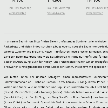
114,90€
114,90€
114,90€
(weit/breit) 2026
weiss/orange Herren
blau Herren
violett Herren
inkl. 19% MwSt zzgl.
inkl. 19% MwSt zzgl.
inkl. 19% MwSt zzg
Versandkosten
Versandkosten
Versandkosten
In unserem Badminton Shop finden Sie ein umfassendes Sortiment aller wichtigen
Racketbags und vielen Indoorschuhen gibt es ebenso spezielle Badmintonbekleidu
weiteres Zubehör wie Bleiband, Netze, Trinkflaschen, medizinische Bandagen, Sc
gängigen Badmintonbälle und viele Naturfederbälle. Nicht nur Profis und fortgesc
passende Ausrüstung, auch für Hobby- und Freizeitspieler halten wir ein breitgefä
preiswerten Einstiegsmodellen bereit. Selbst der Nachwuchs kommt mit speziellen Ju
Wir bieten Ihnen bei unseren Schlägern einen repräsentativen Querschnit
Badmintonmarken an – Babolat, Carlton, Forza, Karakal, Li Ning, Oliver, Prince, P
Wilson und Yonex. Alle Innovationen und Top-Linien sind vertreten, ob X-Feel GT (Babolat), Kevlar Power (Forza), Delta
(Oliver), Meteor (Victor) oder Nanoray (Yonex). Natürlich haben wir auch die Aus
(Babolat X-Feel), Lin Dan (Li Ning), Lee Yong Dae (Victor Brave Sword), Jonas Rasm
(Yonex Voltric) im Sortiment. Speziell für Badminton konzipierte Schuhe führen wir
Oliver, Victor, Wilson und Yonex. Dabei und auch bei allen anderen Produktgruppe