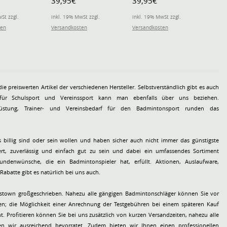
39,95€
39,95€
39,
g Extra Long -
Upper Leg Extra Long -
Upper Leg Extra Long -
Uppe
- 2 Stück
weiss - 2 Stück
pink - 2 Stück
schw
St zzgl.
inkl. 19% MwSt zzgl.
inkl. 19% MwSt zzgl.
inkl.
ten
Versandkosten
Versandkosten
Vers
e preiswerten Artikel der verschiedenen Hersteller. Selbstverständlich gibt es auch
s für Schulsport und Vereinssport kann man ebenfalls über uns beziehen.
rüstung, Trainer- und Vereinsbedarf für den Badmintonsport runden das
 billig sind oder sein wollen und haben sicher auch nicht immer das günstigste
wert, zuverlässig und einfach gut zu sein und dabei ein umfassendes Sortiment
undenwünsche, die ein Badmintonspieler hat, erfüllt. Aktionen, Auslaufware,
batte gibt es natürlich bei uns auch.
istown großgeschrieben. Nahezu alle gängigen Badmintonschläger können Sie vor
len; die Möglichkeit einer Anrechnung der Testgebühren bei einem späteren Kauf
t. Profitieren können Sie bei uns zusätzlich von kurzen Versandzeiten, nahezu alle
n wir ausreichend bevorratet. Zudem bieten wir Ihnen einen professionellen