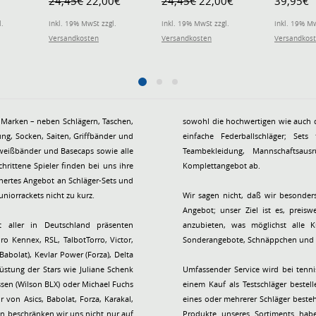
24,45€
22,00€
24,45€
22,00€
39,95€
Sleeves schwarz
Sleeves weiss Herren -
Upper Le
Herren - 2 Stück
2 Stück
navyblau 
l.
inkl. 19% MwSt zzgl.
inkl. 19% MwSt zzgl.
inkl. 19% Mw
Versandkosten
Versandkosten
Versandkos
 Marken – neben Schlägern, Taschen,
sowohl die hochwertigen wie auch di
ng, Socken, Saiten, Griffbänder und
einfache Federballschläger; Set
hweißbänder und Basecaps sowie alle
Teambekleidung, Mannschaftsaus
hrittene Spieler finden bei uns ihre
Komplettangebot ab.
chertes Angebot an Schläger-Sets und
niorrackets nicht zu kurz.
Wir sagen nicht, daß wir besonders
Angebot; unser Ziel ist es, preis
t aller in Deutschland präsenten
anzubieten, was möglichst alle K
ro Kennex, RSL, TalbotTorro, Victor,
Sonderangebote, Schnäppchen und Ra
rüstung der Stars wie Juliane Schenk
Umfassender Service wird bei tenn
ussen (Wilson BLX) oder Michael Fuchs
einem Kauf als Testschläger bestel
 von Asics, Babolat, Forza, Karakal,
eines oder mehrerer Schläger besteh
n beschränken wir uns nicht nur auf
Produkte unseres Sortiments habe