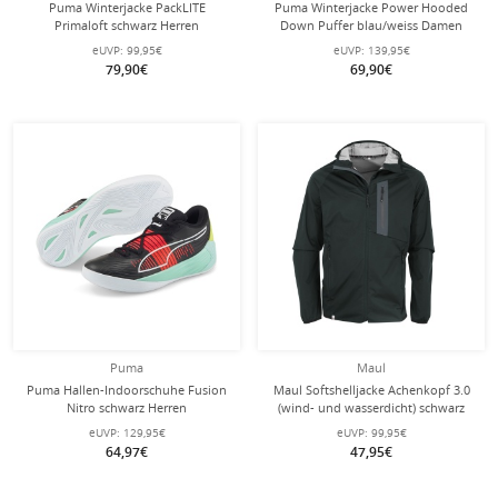
Puma Winterjacke PackLITE
Puma Winterjacke Power Hooded
Primaloft schwarz Herren
Down Puffer blau/weiss Damen
eUVP:
99,95€
eUVP:
139,95€
79,90€
69,90€
Puma
Maul
Puma Hallen-Indoorschuhe Fusion
Maul Softshelljacke Achenkopf 3.0
Nitro schwarz Herren
(wind- und wasserdicht) schwarz
Herren
eUVP:
129,95€
eUVP:
99,95€
64,97€
47,95€