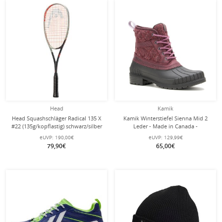
Head
Kamik
Head Squashschläger Radical 135 X
Kamik Winterstiefel Sienna Mid 2
#22 (135g/kopflastig) schwarz/silber
Leder - Made in Canada -
- besaitet -
burgunderrot Damen
eUVP:
190,00€
eUVP:
129,99€
79,90€
65,00€