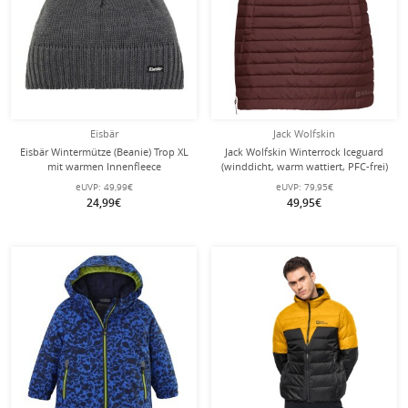
Eisbär
Jack Wolfskin
Eisbär Wintermütze (Beanie) Trop XL
Jack Wolfskin Winterrock Iceguard
mit warmen Innenfleece
(winddicht, warm wattiert, PFC-frei)
anthrazitgrau Herren
cordovanrot Damen
eUVP:
49,99€
eUVP:
79,95€
24,99€
49,95€