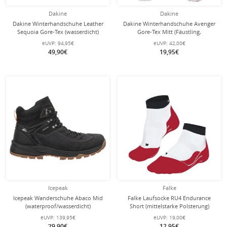
Dakine
Dakine
Dakine Winterhandschuhe Leather
Dakine Winterhandschuhe Avenger
Sequoia Gore-Tex (wasserdicht)
Gore-Tex Mitt (Fäustling,
dunkelrosa
wasserdicht) glacierweiss Kinder
eUVP:
94,95€
eUVP:
42,00€
49,90€
19,95€
Icepeak
Falke
Icepeak Wanderschuhe Abaco Mid
Falke Laufsocke RU4 Endurance
(waterproof/wasserdicht)
Short (mittelstarke Polsterung)
anthrazitgrau Herren
weiss/neonrot Herren - 1 Paar
eUVP:
139,95€
eUVP:
19,00€
79,90€
12,95€