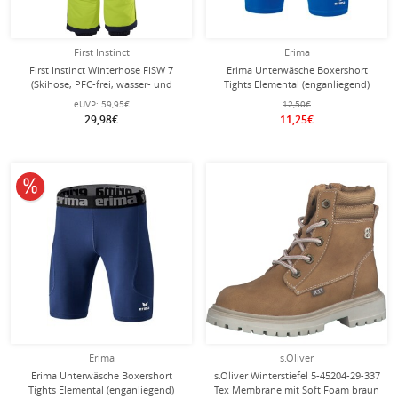
First Instinct
Erima
First Instinct Winterhose FISW 7
Erima Unterwäsche Boxershort
(Skihose, PFC-frei, wasser- und
Tights Elemental (enganliegend)
winddicht) lime Kleinkinder
royalblau Kinder
eUVP:
59,95€
12,50€
29,98€
11,25€
10% reduziert
Erima
s.Oliver
Erima Unterwäsche Boxershort
s.Oliver Winterstiefel 5-45204-29-337
Tights Elemental (enganliegend)
Tex Membrane mit Soft Foam braun