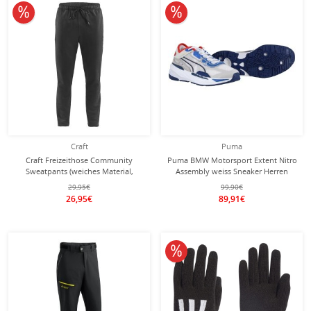
10% reduziert
10% reduziert
Craft
Puma
Craft Freizeithose Community
Puma BMW Motorsport Extent Nitro
Sweatpants (weiches Material,
Assembly weiss Sneaker Herren
höchster Tragekomfort) lang
29,95€
99,90€
schwarz Herren
26,95€
89,91€
10% reduziert