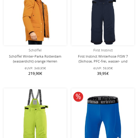
Schöffel
First Instinct
Schöffel Winter-Parka Rotterdam
First Instinct Winterhose FISW 7
(wasserdicht) orange Herren
(Skihose, PFC-frei, wasser- und
winddicht) dunkelblau Kleinkinder
eUVP:
349,95€
eUVP:
59,95€
219,90€
39,95€
10% reduziert