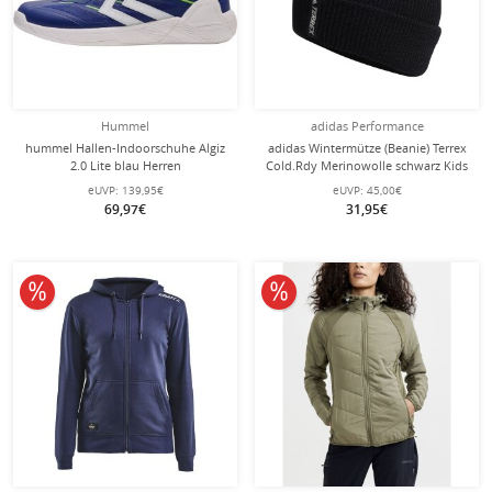
Hummel
adidas Performance
hummel Hallen-Indoorschuhe Algiz
adidas Wintermütze (Beanie) Terrex
2.0 Lite blau Herren
Cold.Rdy Merinowolle schwarz Kids
eUVP:
139,95€
eUVP:
45,00€
69,97€
31,95€
10% reduziert
10% reduziert