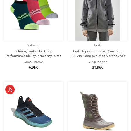
Salming
Craft
Salming Laufsocke Ankle
Craft Kapuzenpullover Core Soul
Performance blaugrün/neongelb/rot
Full Zip Hood (weiches Material, mit
- 3 Paar
Reißverschlusstaschen) dunkelgrau
eUVP:
15,00€
eUVP:
79,90€
Kinder
6,95€
31,96€
10% reduziert