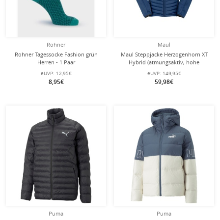
Rohner
Maul
Rohner Tagessocke Fashion grün
Maul Steppjacke Herzogenhorn XT
Herren - 1 Paar
Hybrid (atmungsaktiv, hohe
Wärmeisolierung) ozeanblau Herren
eUVP:
12,95€
eUVP:
149,95€
8,95€
59,98€
Puma
Puma