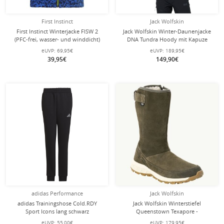
First Instinct
Jack Wolfskin
First Instinct Winterjacke FISW 2
Jack Wolfskin Winter-Daunenjacke
(PFC-frei, wasser- und winddicht)
DNA Tundra Hoody mit Kapuze
blau Kleinkinder
(sehr warm, winddicht) gelb Herren
eUVP:
69,95€
eUVP:
189,95€
39,95€
149,90€
adidas Performance
Jack Wolfskin
adidas Trainingshose Cold.RDY
Jack Wolfskin Winterstiefel
Sport Icons lang schwarz
Queenstown Texapore -
Jungen/Mädchen
Lederstiefel, seitlicher
eUVP:
55,00€
eUVP:
179,95€