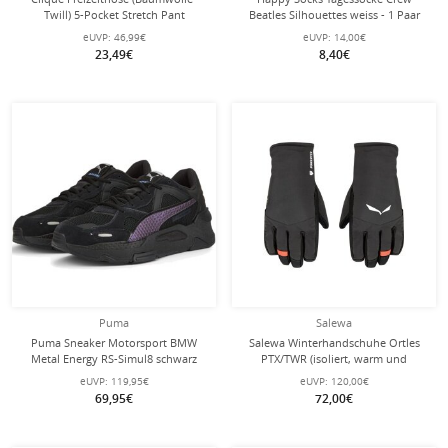
Twill) 5-Pocket Stretch Pant
Beatles Silhouettes weiss - 1 Paar
navyblau Damen
eUVP:
46,99€
eUVP:
14,00€
23,49€
8,40€
Puma
Salewa
Puma Sneaker Motorsport BMW
Salewa Winterhandschuhe Ortles
Metal Energy RS-Simul8 schwarz
PTX/TWR (isoliert, warm und
Herren
wasserdicht) schwarz Damen
eUVP:
119,95€
eUVP:
120,00€
69,95€
72,00€