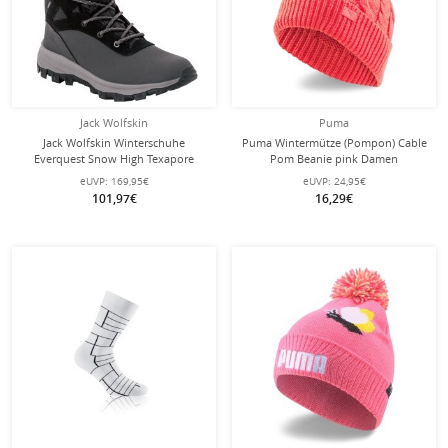
Jack Wolfskin
Puma
Jack Wolfskin Winterschuhe
Puma Wintermütze (Pompon) Cable
Everquest Snow High Texapore
Pom Beanie pink Damen
(warm, wasserdicht, PFC-Frei)
eUVP:
169,95€
eUVP:
24,95€
schwarz Damen
101,97€
16,29€