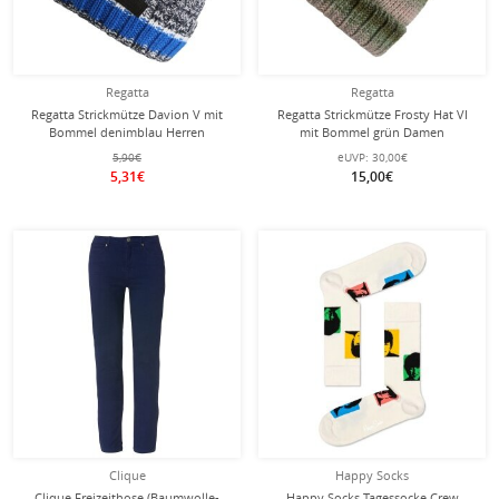
Regatta
Regatta
Regatta Strickmütze Davion V mit
Regatta Strickmütze Frosty Hat VI
Bommel denimblau Herren
mit Bommel grün Damen
5,90€
eUVP:
30,00€
5,31€
15,00€
Clique
Happy Socks
Clique Freizeithose (Baumwolle-
Happy Socks Tagessocke Crew