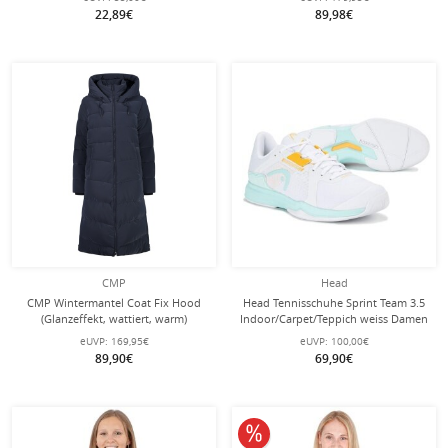
Reißverschluss - olivegrün Damen
22,89€
89,98€
CMP
Head
CMP Wintermantel Coat Fix Hood
Head Tennisschuhe Sprint Team 3.5
(Glanzeffekt, wattiert, warm)
Indoor/Carpet/Teppich weiss Damen
dunkelblau Damen
eUVP:
169,95€
eUVP:
100,00€
89,90€
69,90€
10% reduziert