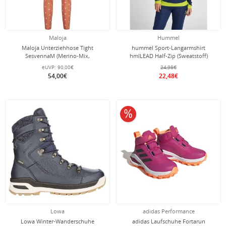
Maloja
Hummel
Maloja Unterziehhose Tight
hummel Sport-Langarmshirt
SesvennaM (Merino-Mix,
hmlLEAD Half-Zip (Sweatstoff)
wärmeisolierung) rose/orange
denimblau Damen
eUVP:
90,00€
24,98€
Damen
54,00€
22,48€
10% reduziert
Lowa
adidas Performance
Lowa Winter-Wanderschuhe
adidas Laufschuhe Fortarun