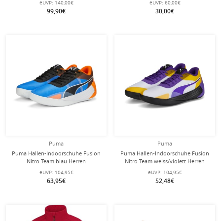
eUVP:
140,00€
eUVP:
60,00€
Unterwäsche berrypink Damen
99,90€
30,00€
Puma
Puma
Puma Hallen-Indoorschuhe Fusion
Puma Hallen-Indoorschuhe Fusion
Nitro Team blau Herren
Nitro Team weiss/violett Herren
eUVP:
104,95€
eUVP:
104,95€
63,95€
52,48€