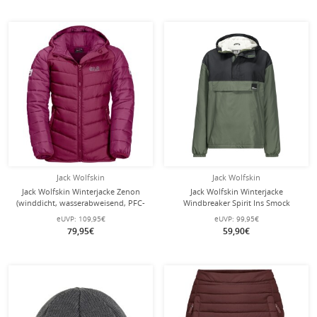
Jack Wolfskin
Jack Wolfskin
Jack Wolfskin Winterjacke Zenon
Jack Wolfskin Winterjacke
(winddicht, wasserabweisend, PFC-
Windbreaker Spirit Ins Smock
frei) rubinrot Kinder/Jugendliche
(winddicht, wasserabweisend,
eUVP:
109,95€
eUVP:
99,95€
(164-176)
gefüttert) grün Kinder (164-176)
79,95€
59,90€