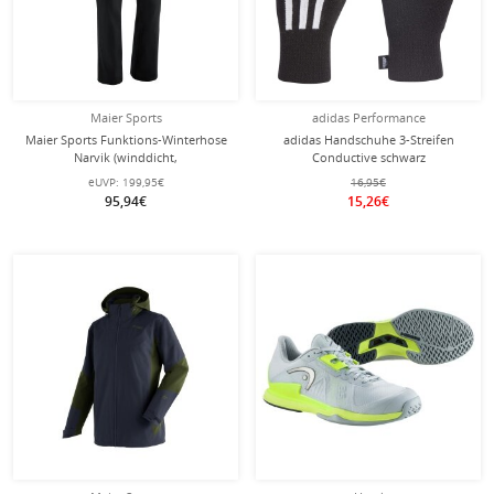
Maier Sports
adidas Performance
Maier Sports Funktions-Winterhose
adidas Handschuhe 3-Streifen
Narvik (winddicht,
Conductive schwarz
wasserabweisend, PFC-frei) lang
eUVP:
199,95€
16,95€
schwarz Herren
95,94€
15,26€