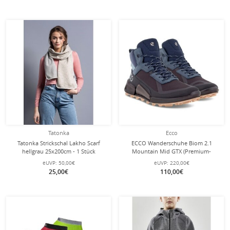
Tatonka
Ecco
Tatonka Strickschal Lakho Scarf
ECCO Wanderschuhe Biom 2.1
hellgrau 25x200cm - 1 Stück
Mountain Mid GTX (Premium-
Nubukleder, wasserdicht)
eUVP:
50,00€
eUVP:
220,00€
schwarz/blau Damen
25,00€
110,00€