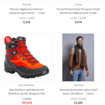
Rohner
Puma
Rohner Tagessocke Fashion
Puma Wintermütze (Pompon) Small
weiss/schwarz Herren - 1 Paar
World Pom Beanie pink Kinder
eUVP:
12,95€
eUVP:
19,95€
6,95€
9,97€
10% reduziert
Jack Wolfskin
Tatonka
Jack Wolfskin Wanderschuhe
Tatonka Strickschal Lakho Scarf
Rebellion Guide Texapore Mid
braun 25x200cm - 1 Stück
(Trekking, wasserdicht, 100% PFC-
119,90€
eUVP:
50,00€
frei) orange/grau Herren
107,91€
25,00€