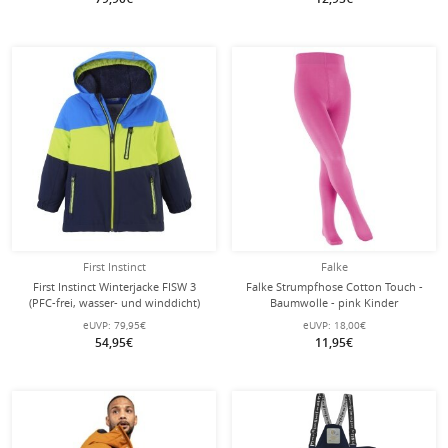
First Instinct
Falke
First Instinct Winterjacke FISW 3
Falke Strumpfhose Cotton Touch -
(PFC-frei, wasser- und winddicht)
Baumwolle - pink Kinder
neongelb/blau Kleinkinder
eUVP:
79,95€
eUVP:
18,00€
54,95€
11,95€