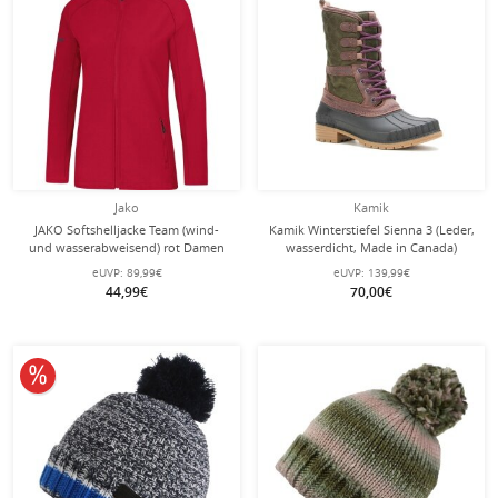
Jako
Kamik
JAKO Softshelljacke Team (wind-
Kamik Winterstiefel Sienna 3 (Leder,
und wasserabweisend) rot Damen
wasserdicht, Made in Canada)
olivegrün Damen
eUVP:
89,99€
eUVP:
139,99€
44,99€
70,00€
10% reduziert