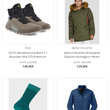
Ecco
Alpha Industries
ECCO Wanderschuhe Biom 2.1
Alpha Industries Winterjacke
Mountain Mid GTX (Premium-
Explorer dunkelgrün Herren
Nubukleder, wasserdicht)
eUVP:
220,00€
eUVP:
249,95€
beigebraun/schwarz Herren
149,90€
129,90€