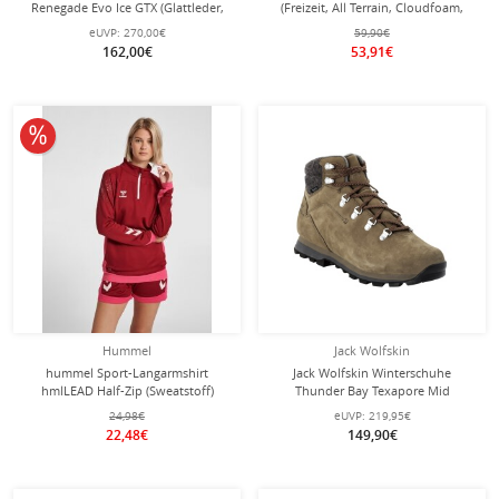
Renegade Evo Ice GTX (Glattleder,
(Freizeit, All Terrain, Cloudfoam,
wasserdicht) navyblau/honig Herren
Klett) magenta Mädchen
eUVP:
270,00€
59,90€
162,00€
53,91€
10% reduziert
Hummel
Jack Wolfskin
hummel Sport-Langarmshirt
Jack Wolfskin Winterschuhe
hmlLEAD Half-Zip (Sweatstoff)
Thunder Bay Texapore Mid
bordeaux/rot Damen
(wasserdicht) hellbraun Herren
24,98€
eUVP:
219,95€
22,48€
149,90€