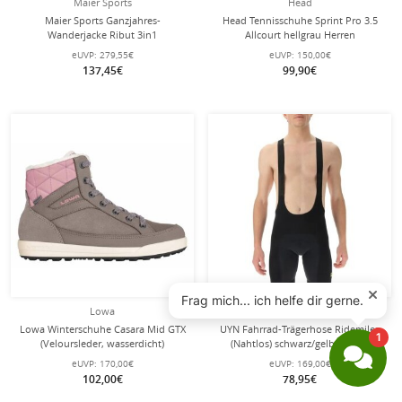
Maier Sports
Head
Maier Sports Ganzjahres-
Head Tennisschuhe Sprint Pro 3.5
Wanderjacke Ribut 3in1
Allcourt hellgrau Herren
(PrimaLoft®-Isolation, wind- und
eUVP:
279,55€
eUVP:
150,00€
wasserdicht) skyblau/khaki Herren
137,45€
99,90€
Lowa
UYN
Lowa Winterschuhe Casara Mid GTX
UYN Fahrrad-Trägerhose Ridemiles
(Veloursleder, wasserdicht)
(Nahtlos) schwarz/gelb Herren
steingrau/rose Damen
eUVP:
170,00€
eUVP:
169,00€
102,00€
78,95€