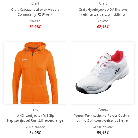
Craft
Craft
Craft Kapuzenpullover Hoodie
Craft Hybridjacke ADV Explore
Community FZ (Front-
(leichte wattiert, winddicht)
Reißverschluss, sportliche Passform)
khakigrün Damen
29,98€
69,97€
navyblau Damen
26,98€
62,98€
Jako
Yonex
JAKO Laufjacke (Full-Zip
Yonex Tennisschuhe Power Cushion
Kapuzenjacke) Run 2.0 neonorange
Lumio 3 Allcourt weiss/rot Herren
Damen
eUVP:
54,99€
eUVP:
79,95€
27,95€
59,95€