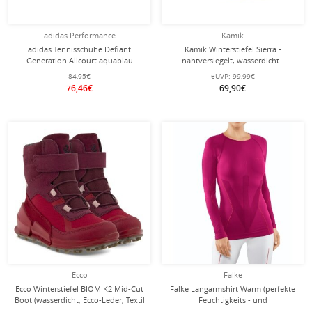
adidas Performance
Kamik
adidas Tennisschuhe Defiant
Kamik Winterstiefel Sierra -
Generation Allcourt aquablau
nahtversiegelt, wasserdicht -
Herren
javagrün Kinder
84,95€
eUVP:
99,99€
76,46€
69,90€
Ecco
Falke
Ecco Winterstiefel BIOM K2 Mid-Cut
Falke Langarmshirt Warm (perfekte
Boot (wasserdicht, Ecco-Leder, Textil
Feuchtigkeits - und
) chilirot Kinder
Temperaturregulierung)