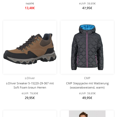
navyblau Kinder
Kinder
14,97€
eUVP:
59,95€
13,48€
47,95€
s.Oliver
CMP
s.Oliver Sneaker 5-15220-29-367 mit
CMP Steppjacke mit Wattierung
Soft Foam braun Herren
(wasserabweisend, warm)
titaniumgrau/blau/pink Kinder
eUVP:
79,90€
eUVP:
59,95€
29,95€
49,95€