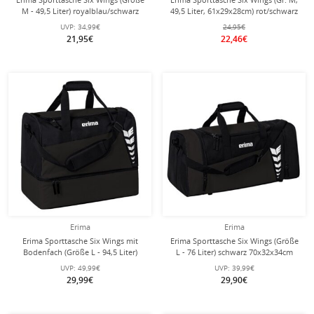
M - 49,5 Liter) royalblau/schwarz
49,5 Liter, 61x29x28cm) rot/schwarz
61x29x28cm
UVP:
34,99€
24,95€
21,95€
22,46€
Erima
Erima
Erima Sporttasche Six Wings mit
Erima Sporttasche Six Wings (Größe
Bodenfach (Größe L - 94,5 Liter)
L - 76 Liter) schwarz 70x32x34cm
schwarz 60x35x45cm
UVP:
49,99€
UVP:
39,99€
29,99€
29,90€