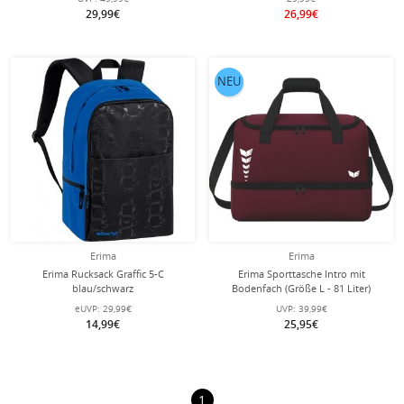
29,99€
26,99€
NEU
Erima
Erima
Erima Rucksack Graffic 5-C
Erima Sporttasche Intro mit
blau/schwarz
Bodenfach (Größe L - 81 Liter)
bordeauxrot 60x33x41cm
eUVP:
29,99€
UVP:
39,99€
14,99€
25,95€
1