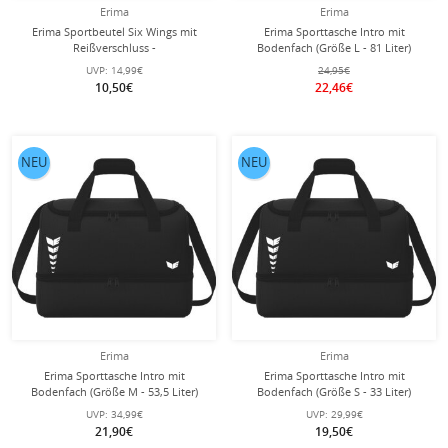
Erima
Erima
Erima Sportbeutel Six Wings mit
Erima Sporttasche Intro mit
Reißverschluss -
Bodenfach (Größe L - 81 Liter)
smaragdgrün/schwarz
schwarz 60x33x41cm
UVP:
14,99€
24,95€
10,50€
22,46€
NEU
NEU
Erima
Erima
Erima Sporttasche Intro mit
Erima Sporttasche Intro mit
Bodenfach (Größe M - 53,5 Liter)
Bodenfach (Größe S - 33 Liter)
schwarz 50x29x37cm
schwarz 40x25x33cm
UVP:
34,99€
UVP:
29,99€
21,90€
19,50€