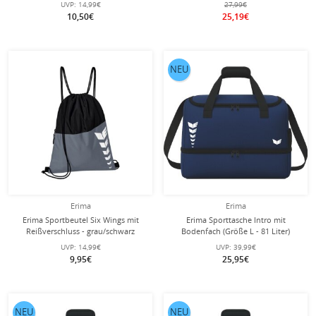
UVP:
14,99€
27,99€
10,50€
25,19€
NEU
Erima
Erima
Erima Sportbeutel Six Wings mit
Erima Sporttasche Intro mit
Reißverschluss - grau/schwarz
Bodenfach (Größe L - 81 Liter)
navyblau 60x33x41cm
UVP:
14,99€
UVP:
39,99€
9,95€
25,95€
NEU
NEU