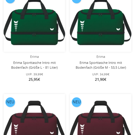
Erima
Erima
Erima Sporttasche Intro mit
Erima Sporttasche Intro mit
Bodenfach (Größe L - 81 Liter)
Bodenfach (Größe M - 53,5 Liter)
smaragdgrün 60x33x41cm
smaragdgrün 50x29x37cm
UVP:
39,99€
UVP:
34,99€
25,95€
21,90€
NEU
NEU