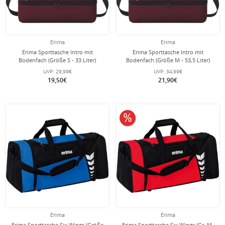
Erima
Erima
Erima Sporttasche Intro mit
Erima Sporttasche Intro mit
Bodenfach (Größe S - 33 Liter)
Bodenfach (Größe M - 53,5 Liter)
bordeauxrot 40x25x33cm
bordeauxrot 50x29x37cm
UVP:
29,99€
UVP:
34,99€
19,50€
21,90€
10% reduziert
Erima
Erima
Erima Sporttasche Six Wings (Größe
Erima Sporttasche Six Wings (Gr. M,