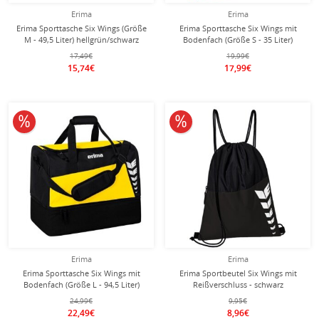
Erima
Erima
Erima Sporttasche Six Wings (Größe
Erima Sporttasche Six Wings mit
M - 49,5 Liter) hellgrün/schwarz
Bodenfach (Größe S - 35 Liter)
61x29x28cm
rot/schwarz 40x25x35cm
17,49€
19,99€
15,74€
17,99€
10% reduziert
10% reduziert
Erima
Erima
Erima Sporttasche Six Wings mit
Erima Sportbeutel Six Wings mit
Bodenfach (Größe L - 94,5 Liter)
Reißverschluss - schwarz
gelb/schwarz 60x35x45cm
24,99€
9,95€
22,49€
8,96€