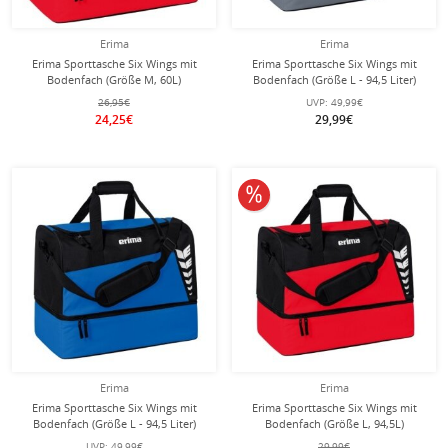
Erima
Erima
Erima Sporttasche Six Wings mit
Erima Sporttasche Six Wings mit
Bodenfach (Größe M, 60L)
Bodenfach (Größe L - 94,5 Liter)
rot/schwarz
grau/schwarz 60x35x45cm
26,95€
UVP:
49,99€
24,25€
29,99€
10% reduziert
Erima
Erima
Erima Sporttasche Six Wings mit
Erima Sporttasche Six Wings mit
Bodenfach (Größe L - 94,5 Liter)
Bodenfach (Größe L, 94,5L)
royalblau/schwarz 60x35x45cm
rot/schwarz
UVP:
49,99€
29,99€