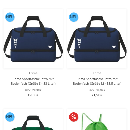
NEU
NEU
Erima
Erima
Erima Sporttasche Intro mit
Erima Sporttasche Intro mit
Bodenfach (Größe S - 33 Liter)
Bodenfach (Größe M - 53,5 Liter)
navyblau 40x25x33cm
navyblau 50x29x37cm
UVP:
29,99€
UVP:
34,99€
19,50€
21,90€
10% reduziert
NEU