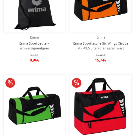
Erima
Erima
Erima Sportbeutel -
Erima Sporttasche Six Wings (Größe
schwarz/granitgrau
M - 49,5 Liter) orange/schwarz
61x29x28cm
9,95€
17,49€
8,96€
15,74€
10% reduziert
10% reduziert