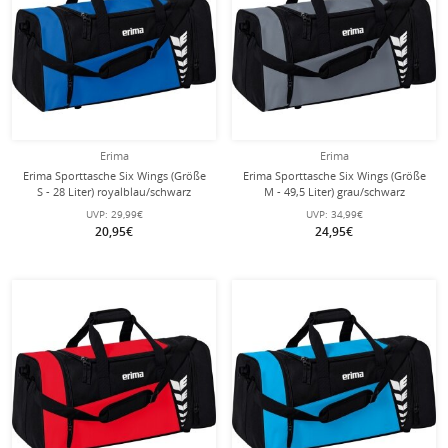
Erima
Erima
Erima Sporttasche Six Wings (Größe
Erima Sporttasche Six Wings (Größe
S - 28 Liter) royalblau/schwarz
M - 49,5 Liter) grau/schwarz
49x23x25cm
61x29x28cm
UVP:
29,99€
UVP:
34,99€
20,95€
24,95€