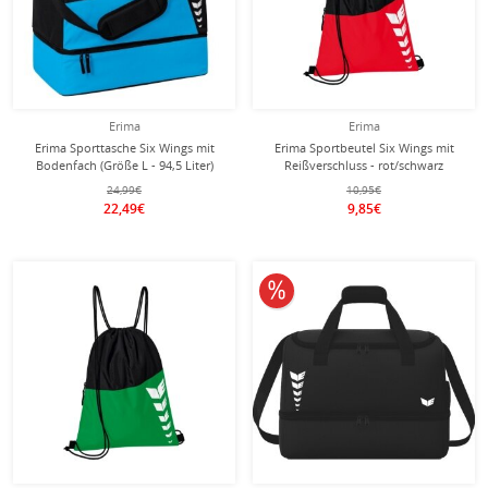
Erima
Erima
Erima Sporttasche Six Wings mit
Erima Sportbeutel Six Wings mit
Bodenfach (Größe L - 94,5 Liter)
Reißverschluss - rot/schwarz
curacaoblau/schwarz 60x35x45cm
24,99€
10,95€
22,49€
9,85€
10% reduziert