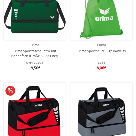
Erima
Erima
Erima Sporttasche Intro mit
Erima Sportbeutel - grün/weiss
Bodenfach (Größe S - 33 Liter)
smaragdgrün 40x25x33cm
UVP:
29,99€
8,95€
19,50€
8,06€
10% reduziert