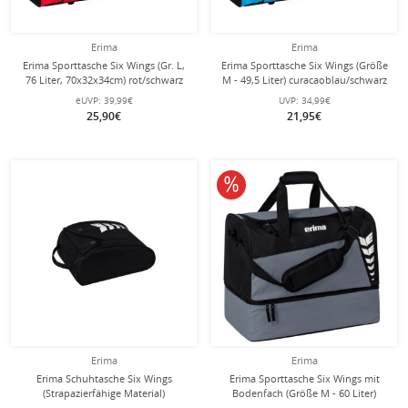
Erima
Erima
Erima Sporttasche Six Wings (Gr. L,
Erima Sporttasche Six Wings (Größe
76 Liter, 70x32x34cm) rot/schwarz
M - 49,5 Liter) curacaoblau/schwarz
61x29x28cm
eUVP:
39,99€
UVP:
34,99€
25,90€
21,95€
10% reduziert
Erima
Erima
Erima Schuhtasche Six Wings
Erima Sporttasche Six Wings mit
(Strapazierfähige Material)
Bodenfach (Größe M - 60 Liter)
schwarz/weiss
grau/schwarz 50x30x40cm