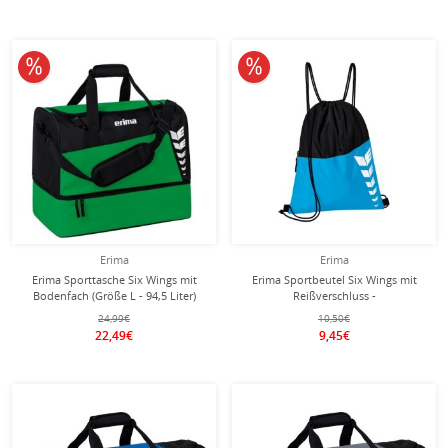
10% reduziert
10% reduziert
Erima
Erima
Erima Sporttasche Six Wings mit
Erima Sportbeutel Six Wings mit
Bodenfach (Größe L - 94,5 Liter)
Reißverschluss -
smaragdgrün/schwarz 60x35x45cm
curacaoblau/schwarz
24,99€
10,50€
22,49€
9,45€