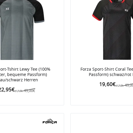
ort-Tshirt Lewy Tee (100%
Forza Sport-Shirt Coral T
ter, bequeme Passform)
Passform) schwaz/ro
rau/schwarz Herren
19,60€
49,0
eUVP:
22,95€
49,00€
eUVP: