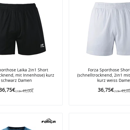
porthose Laika 2in1 Short
Forza Sporthose Short
ocknend, mit Innenhose) kurz
(schnelltrocknend, 2in1 mi
schwarz Damen
kurz weiss Dam
36,75€
36,75€
49,00€
49,0
UVP:
UVP: