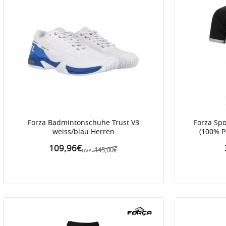
Forza Badmintonschuhe Trust V3
Forza Spo
weiss/blau Herren
(100% P
109,96€
145,00€
UVP: