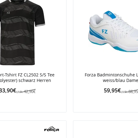
rt-Tshirt FZ CL2502 S/S Tee
Forza Badmintonschuhe 
olyester) schwarz Herren
weiss/blau Dam
33,90€
59,95€
42,90€
88,9
UVP:
UVP: