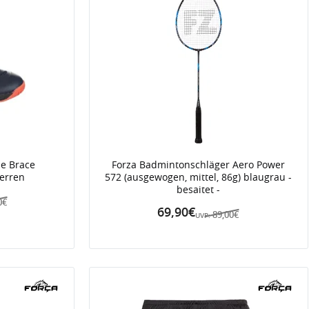
e Brace
Forza Badmintonschläger Aero Power
erren
572 (ausgewogen, mittel, 86g) blaugrau -
besaitet -
0€
69,90€
89,00€
UVP: