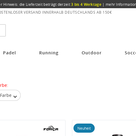
er Hinweis: die Lieferzeit beträgt derzeit
3 bis 4 Werktage
|
mehr Informatio
OSTENLOSER VERSAND INNERHALB DEUTSCHLANDS AB 150€
Padel
Running
Outdoor
Socc
rbe:
Farbe
Neuheit