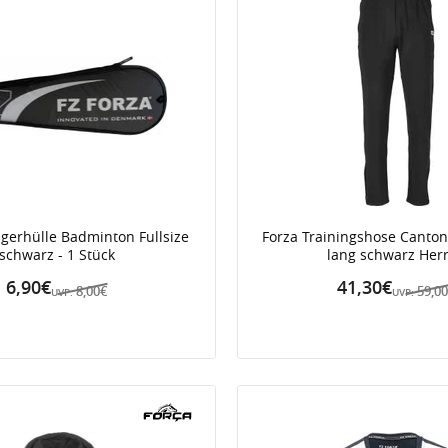
ägerhülle Badminton Fullsize
Forza Trainingshose Canton 
schwarz - 1 Stück
lang schwarz Her
6,90€
41,30€
8,00€
59,0
UVP:
UVP: