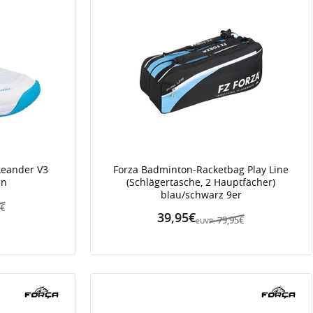
Leander V3
Forza Badminton-Racketbag Play Line
en
(Schlägertasche, 2 Hauptfächer)
blau/schwarz 9er
5€
39,95€
79,95€
eUVP: