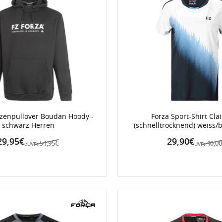
zenpullover Boudan Hoody -
Forza Sport-Shirt Cla
schwarz Herren
(schnelltrocknend) weiss
29,95€
29,90€
54,95€
40,0
eUVP:
UVP: