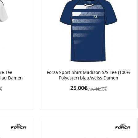
ire Tee
Forza Sport-Shirt Madison S/S Tee (100%
/blau Damen
Polyester) blau/weiss Damen
25,00€
0€
44,95€
UVP: