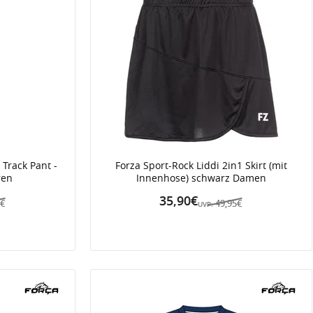
Track Pant -
Forza Sport-Rock Liddi 2in1 Skirt (mit
ren
Innenhose) schwarz Damen
35,90€
0€
49,95€
UVP: