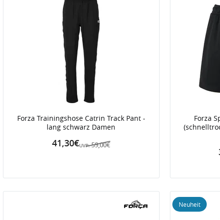
Forza Trainingshose Catrin Track Pant -
Forza S
lang schwarz Damen
(schnelltr
41,30€
59,00€
UVP:
Neuheit