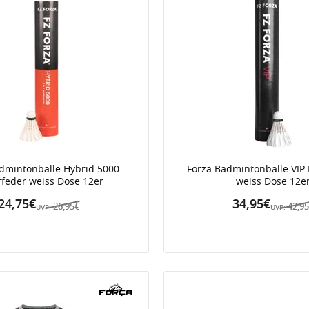
dmintonbälle Hybrid 5000
Forza Badmintonbälle VIP
feder weiss Dose 12er
weiss Dose 12e
24,75€
34,95€
26,95€
42,9
UVP:
UVP: