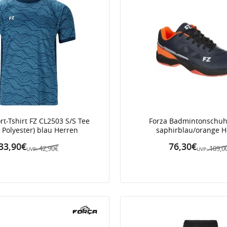
rt-Tshirt FZ CL2503 S/S Tee
Forza Badmintonschuh
 Polyester) blau Herren
saphirblau/orange H
33,90€
76,30€
42,90€
109,0
UVP:
UVP: