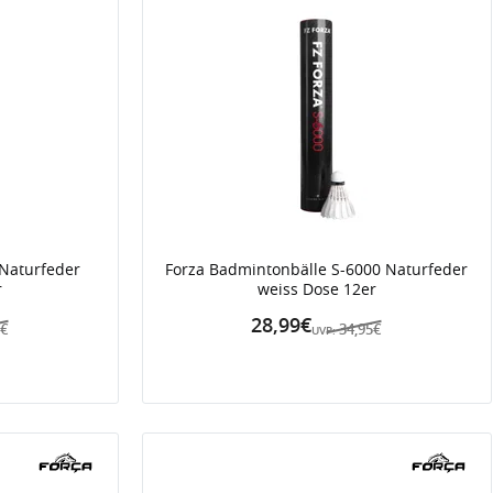
 Naturfeder
Forza Badmintonbälle S-6000 Naturfeder
r
weiss Dose 12er
28,99€
5€
34,95€
UVP: