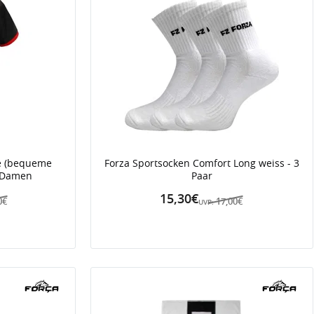
ee (bequeme
Forza Sportsocken Comfort Long weiss - 3
t Damen
Paar
15,30€
0€
17,00€
UVP: