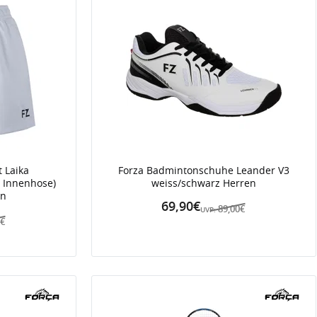
 Laika
Forza Badmintonschuhe Leander V3
t Innenhose)
weiss/schwarz Herren
en
69,90€
89,00€
UVP:
0€