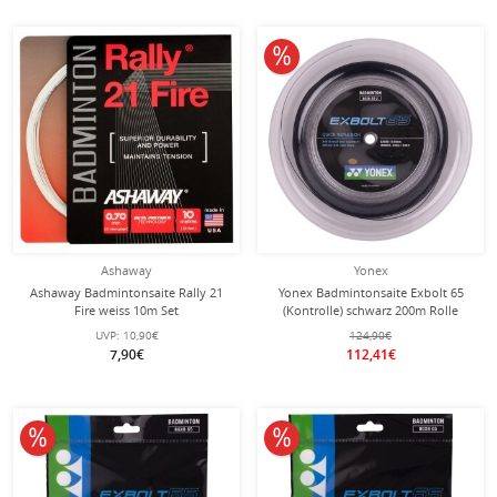
10% reduziert
Ashaway
Yonex
Ashaway Badmintonsaite Rally 21
Yonex Badmintonsaite Exbolt 65
Fire weiss 10m Set
(Kontrolle) schwarz 200m Rolle
UVP:
10,90€
124,90€
7,90€
112,41€
10% reduziert
10% reduziert