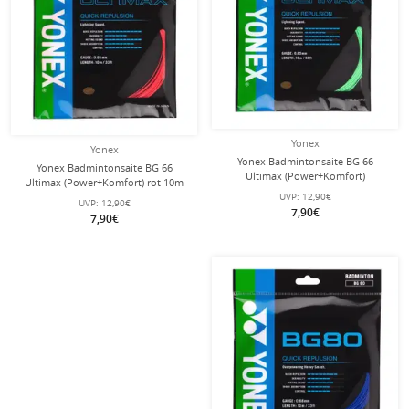
Yonex
Yonex
Yonex Badmintonsaite BG 66
Yonex Badmintonsaite BG 66
Ultimax (Power+Komfort)
Ultimax (Power+Komfort) rot 10m
pastellgrün 10m Set
Set
UVP:
12,90€
UVP:
12,90€
7,90€
7,90€