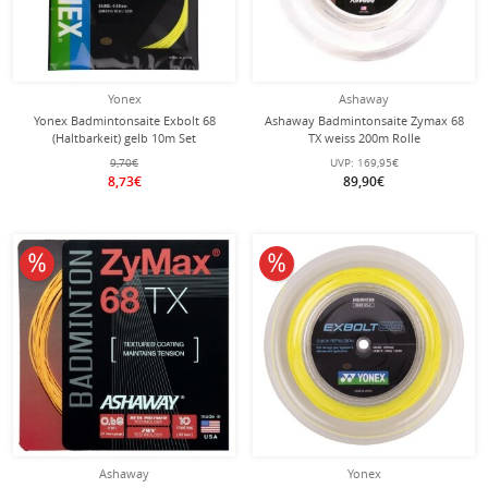
Yonex
Ashaway
Yonex Badmintonsaite Exbolt 68
Ashaway Badmintonsaite Zymax 68
(Haltbarkeit) gelb 10m Set
TX weiss 200m Rolle
9,70€
UVP:
169,95€
8,73€
89,90€
10% reduziert
10% reduziert
Ashaway
Yonex