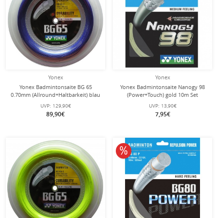
Yonex
Yonex
Yonex Badmintonsaite BG 65
Yonex Badmintonsaite Nanogy 98
0.70mm (Allround+Haltbarkeit) blau
(Power+Touch) gold 10m Set
200m Rolle
UVP:
129,90€
UVP:
13,90€
89,90€
7,95€
10% reduziert