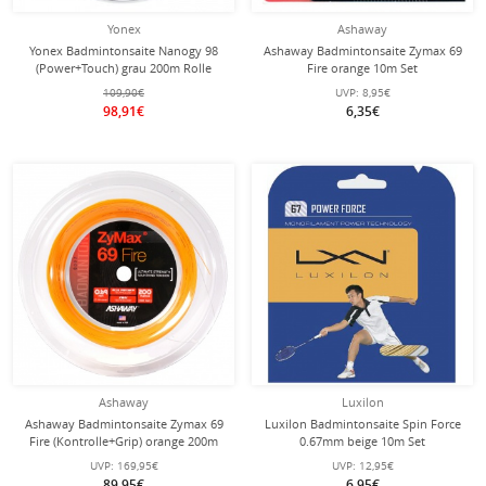
Yonex
Ashaway
Yonex Badmintonsaite Nanogy 98
Ashaway Badmintonsaite Zymax 69
(Power+Touch) grau 200m Rolle
Fire orange 10m Set
109,90€
UVP:
8,95€
98,91€
6,35€
Ashaway
Luxilon
Ashaway Badmintonsaite Zymax 69
Luxilon Badmintonsaite Spin Force
Fire (Kontrolle+Grip) orange 200m
0.67mm beige 10m Set
Rolle
UVP:
169,95€
UVP:
12,95€
89,95€
6,95€