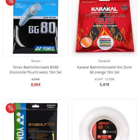
Yonex
Karakal
Yonex Badmintonsaite BG80
Karakal Badmintonsaite Hot Zone
(Kontrolle+Touch) weiss 10m Set
68 orange 10m Set
8,95€
eUVP:
10,95€
8,06€
5,47€
10% reduziert