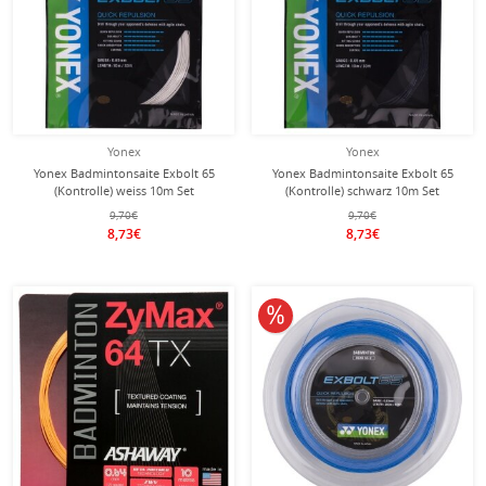
Yonex
Yonex
Yonex Badmintonsaite Exbolt 65
Yonex Badmintonsaite Exbolt 65
(Kontrolle) weiss 10m Set
(Kontrolle) schwarz 10m Set
9,70€
9,70€
8,73€
8,73€
10% reduziert