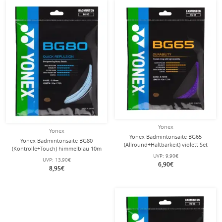
Yonex
Yonex
Yonex Badmintonsaite BG65
Yonex Badmintonsaite BG80
(Allround+Haltbarkeit) violett Set
(Kontrolle+Touch) himmelblau 10m
10m
Set
UVP:
9,90€
UVP:
13,90€
6,90€
8,95€