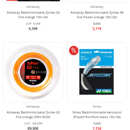
Ashaway
Ashaway
Ashaway Badmintonsaite Zymax 62
Ashaway Badmintonsaite Zymax 66
Fire orange 10m Set
Fire Power orange 10m Set
UVP:
8,95€
6,35€
6,39€
5,71€
10% reduziert
Ashaway
Yonex
Ashaway Badmintonsaite Zymax 62
Yonex Badmintonsaite Aerosonic
Fire orange 200m Rolle
(Power+Komfort) weiss 10m Set
UVP:
169,90€
7,95€
89,90€
7,15€