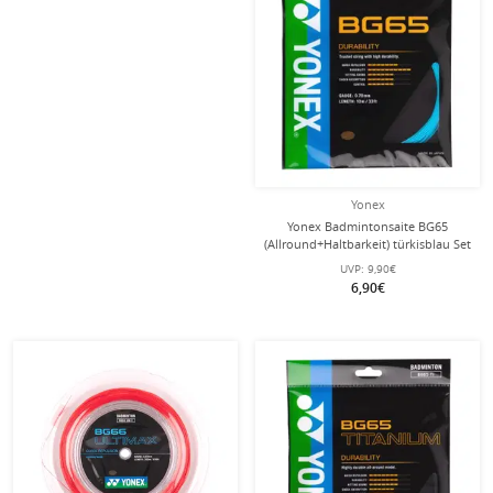
Yonex
Yonex Badmintonsaite BG65
(Allround+Haltbarkeit) türkisblau Set
10m
UVP:
9,90€
6,90€