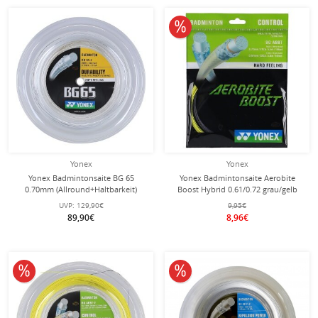
10% reduziert
Yonex
Yonex
Yonex Badmintonsaite BG 65
Yonex Badmintonsaite Aerobite
0.70mm (Allround+Haltbarkeit)
Boost Hybrid 0.61/0.72 grau/gelb
weiss 200m Rolle
10m Set
UVP:
129,90€
9,95€
89,90€
8,96€
10% reduziert
10% reduziert