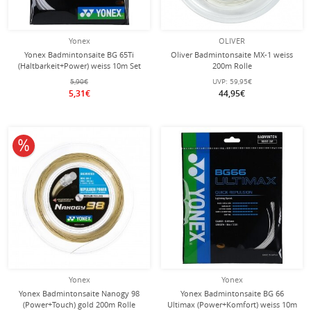
Yonex
OLIVER
Yonex Badmintonsaite BG 65Ti
Oliver Badmintonsaite MX-1 weiss
(Haltbarkeit+Power) weiss 10m Set
200m Rolle
5,90€
UVP:
59,95€
5,31€
44,95€
10% reduziert
Yonex
Yonex
Yonex Badmintonsaite Nanogy 98
Yonex Badmintonsaite BG 66
(Power+Touch) gold 200m Rolle
Ultimax (Power+Komfort) weiss 10m