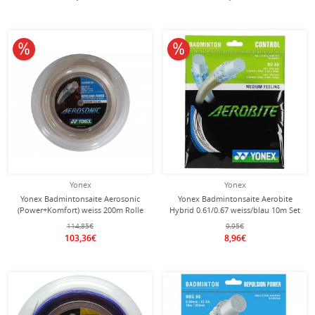
10% reduziert
10% reduziert
Yonex
Yonex
Yonex Badmintonsaite Aerosonic
Yonex Badmintonsaite Aerobite
(Power+Komfort) weiss 200m Rolle
Hybrid 0.61/0.67 weiss/blau 10m Set
114,85€
9,95€
103,36€
8,96€