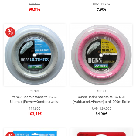
Set
109,90€
UVP:
12,90€
98,91€
7,90€
10% reduziert
Yonex
Yonex
Yonex Badmintonsaite BG 66
Yonex Badmintonsaite BG 65Ti
Ultimax (Power+Komfort) weiss
(Haltbarkeit+Power) pink 200m Rolle
200m Rolle
114,90€
UVP:
129,90€
103,41€
84,90€
10% reduziert