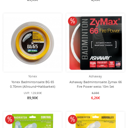
10% reduziert
Yonex
Ashaway
Yonex Badmintonsaite BG 65
Ashaway Badmintonsaite Zymax 66
0.70mm (Allround+Haltbarkeit)
Fire Power weiss 10m Set
orange 200m Rolle
UVP:
129,90€
6,95€
89,90€
6,26€
10% reduziert
10% reduziert