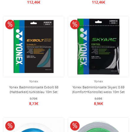
112,46€
112,46€
10% reduziert
10% reduziert
Yonex
Yonex
Yonex Badmintonsaite Exbolt 68
Yonex Badmintonsaite Skyarc 0.69
(Haltbarkeit) türkisblau 10m Set
(Komfort+Kontrolle) weiss 10m Set
9,70€
9,95€
8,73€
8,96€
10% reduziert
10% reduziert