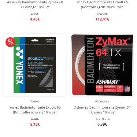
Ashaway Badmintonsaite Zymax 68
Yonex Badmintonsaite Exbolt 65
TX orange 10m Set
(Kontrolle) gelb 200m Rolle
4,95€
124,90€
4,45€
112,41€
10% reduziert
Yonex
Ashaway
Yonex Badmintonsaite Exbolt 63
Ashaway Badmintonsaite Zymax 64
(Kontrolle) schwarz 10m Set
TX weiss 10m Set
9,70€
UVP:
9,95€
8,73€
6,39€