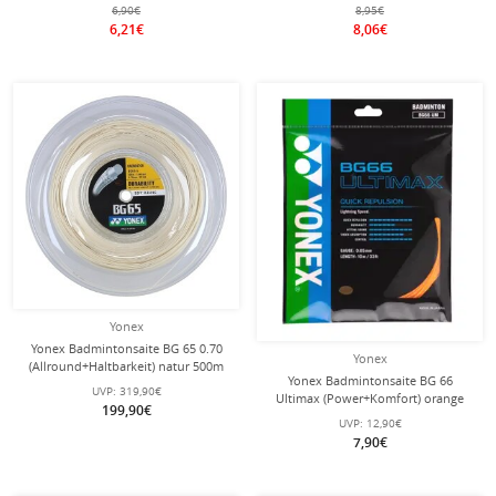
6,90€
8,95€
6,21€
8,06€
Yonex
Yonex Badmintonsaite BG 65 0.70
Yonex
(Allround+Haltbarkeit) natur 500m
Yonex Badmintonsaite BG 66
Rolle
UVP:
319,90€
Ultimax (Power+Komfort) orange
199,90€
10m Set
UVP:
12,90€
7,90€