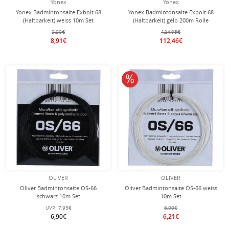
Yonex
Yonex
Yonex Badmintonsaite Exbolt 68
Yonex Badmintonsaite Exbolt 68
(Haltbarkeit) weiss 10m Set
(Haltbarkeit) gelb 200m Rolle
9,90€
124,95€
8,91€
112,46€
10% reduziert
OLIVER
OLIVER
Oliver Badmintonsaite OS-66
Oliver Badmintonsaite OS-66 weiss
schwarz 10m Set
10m Set
UVP:
7,95€
6,90€
6,90€
6,21€