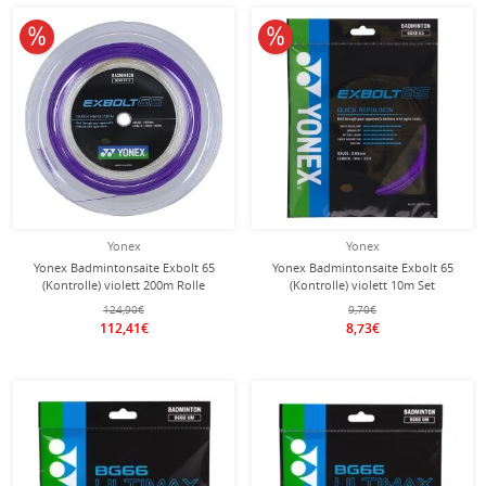
10% reduziert
10% reduziert
Yonex
Yonex
Yonex Badmintonsaite Exbolt 65
Yonex Badmintonsaite Exbolt 65
(Kontrolle) violett 200m Rolle
(Kontrolle) violett 10m Set
124,90€
9,70€
112,41€
8,73€