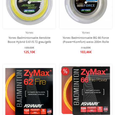
Yonex
Yonex
Yonex Badmintonsaite Aerobite
Yonex Badmintonsaite BG 66 Force
Boost Hybrid 0.61/0.72 grau/gelb
(Power+Komfort) weiss 200m Rolle
200m Rolle
139,00€
114,95€
125,10€
103,46€
10% reduziert