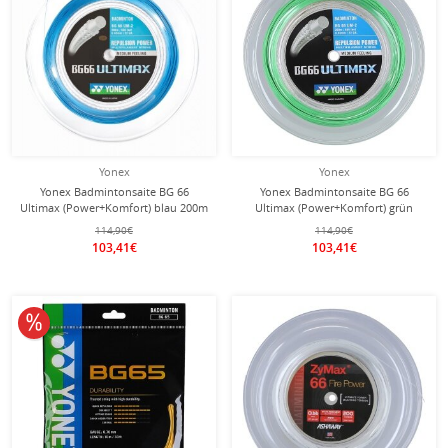
Yonex
Yonex
Yonex Badmintonsaite BG 66
Yonex Badmintonsaite BG 66
Ultimax (Power+Komfort) blau 200m
Ultimax (Power+Komfort) grün
Rolle
200m Rolle
114,90€
114,90€
103,41€
103,41€
10% reduziert