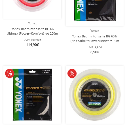
Yonex
Yonex Badmintonsaite BG 66
Yonex
Ultimax (Power+Komfort) rot 200m
Yonex Badmintonsaite BG 65Ti
Rolle
UVP:
169,90€
(Haltbarkeit+Power) schwarz 10m
114,90€
Set
UVP:
9,90€
6,90€
10% reduziert
10% reduziert