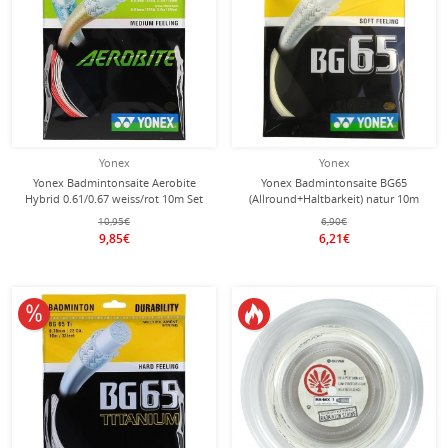
Yonex
Yonex
Yonex Badmintonsaite Aerobite
Yonex Badmintonsaite BG65
Hybrid 0.61/0.67 weiss/rot 10m Set
(Allround+Haltbarkeit) natur 10m
Set
10,95€
6,90€
9,85€
6,21€
10% reduziert