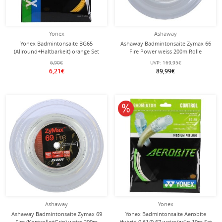
Yonex
Ashaway
Yonex Badmintonsaite BG65
Ashaway Badmintonsaite Zymax 66
(Allround+Haltbarkeit) orange Set
Fire Power weiss 200m Rolle
10m
6,90€
UVP:
169,95€
6,21€
89,99€
10% reduziert
Ashaway
Yonex
Ashaway Badmintonsaite Zymax 69
Yonex Badmintonsaite Aerobite
Fire (Kontrolle+Grip) weiss 200m
Hybrid 0.61/0.67 weiss/grün 10m Set