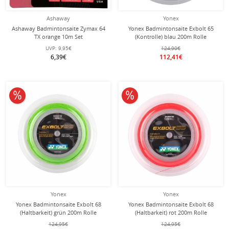
Ashaway
Yonex
Ashaway Badmintonsaite Zymax 64
Yonex Badmintonsaite Exbolt 65
TX orange 10m Set
(Kontrolle) blau 200m Rolle
UVP:
9,95€
124,90€
6,39€
112,41€
10% reduziert
10% reduziert
Yonex
Yonex
Yonex Badmintonsaite Exbolt 68
Yonex Badmintonsaite Exbolt 68
(Haltbarkeit) grün 200m Rolle
(Haltbarkeit) rot 200m Rolle
124,95€
124,95€