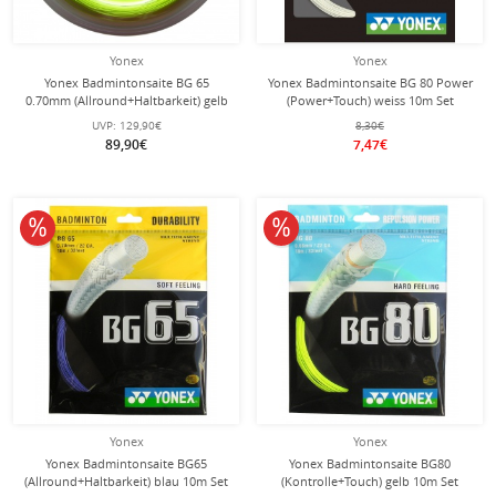
Yonex
Yonex
Yonex Badmintonsaite BG 65
Yonex Badmintonsaite BG 80 Power
0.70mm (Allround+Haltbarkeit) gelb
(Power+Touch) weiss 10m Set
200m Rolle
UVP:
129,90€
8,30€
89,90€
7,47€
10% reduziert
10% reduziert
Yonex
Yonex
Yonex Badmintonsaite BG65
Yonex Badmintonsaite BG80
(Allround+Haltbarkeit) blau 10m Set
(Kontrolle+Touch) gelb 10m Set