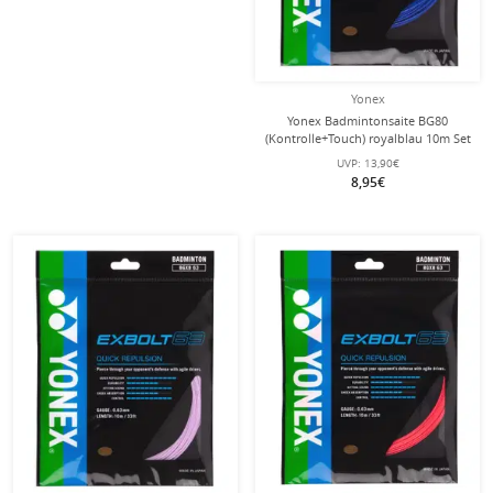
Yonex
Yonex Badmintonsaite BG80
(Kontrolle+Touch) royalblau 10m Set
UVP:
13,90€
8,95€