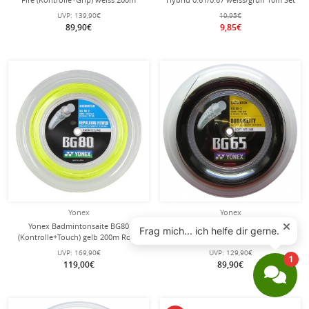
Rolle
UVP:
139,90€
10,95€
89,90€
9,85€
Yonex
Yonex
Yonex Badmintonsaite BG80
Yonex Badmintonsaite BG 65
(Kontrolle+Touch) gelb 200m Rolle
0.70mm (Allround+Haltbarkeit)
schwarz 200m Rolle
UVP:
169,90€
UVP:
129,90€
119,00€
89,90€