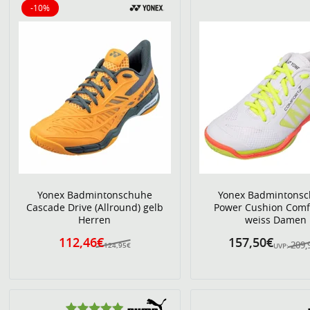
-10%
10% reduziert
Yonex Badmintonschuhe
Yonex Badmintons
Cascade Drive (Allround) gelb
Power Cushion Comf
Herren
weiss Damen
112,46€
157,50€
209,
124,95€
UVP: