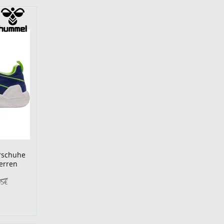
rschuhe
Herren
95€