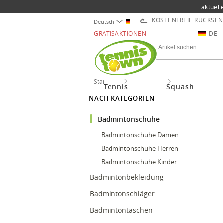
aktuell
KOSTENFREIE RÜCKSE
Deutsch
GRATISAKTIONEN
DE
Startseite
Badminton
Badmintonschu
Tennis
Squash
NACH KATEGORIEN
Badmintonschuhe
Badmintonschuhe Damen
Badmintonschuhe Herren
Badmintonschuhe Kinder
Badmintonbekleidung
Badmintonschläger
Badmintontaschen