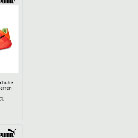
schuhe
Herren
5€