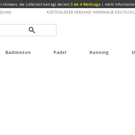
er Hinweis: die Lieferzeit beträgt derzeit
3 bis 4 Werktage
|
mehr Informatio
NDUNG
KOSTENLOSER VERSAND INNERHALB DEUTSCHL
he
Badminton
Padel
Running
O