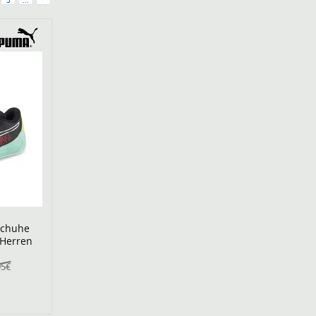
5
...
schuhe
 Herren
95€