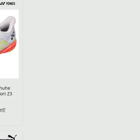
chuhe
ort Z3
90€