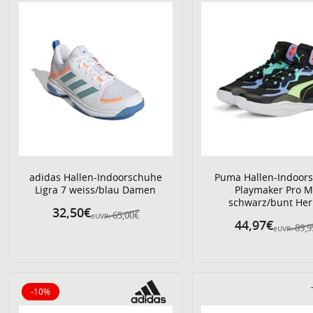
adidas Hallen-Indoorschuhe
Puma Hallen-Indoor
Ligra 7 weiss/blau Damen
Playmaker Pro M
schwarz/bunt Her
32,50€
65,00€
eUVP:
44,97€
89,9
eUVP:
-10%
10% reduziert