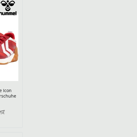
e Icon
orschuhe
95€