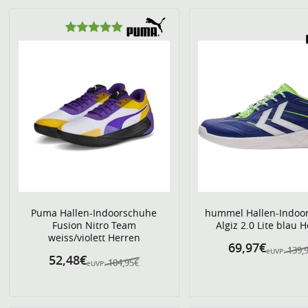
Puma Hallen-Indoorschuhe
hummel Hallen-Indoo
Fusion Nitro Team
Algiz 2.0 Lite blau 
weiss/violett Herren
69,97€
139,
eUVP:
52,48€
104,95€
eUVP: