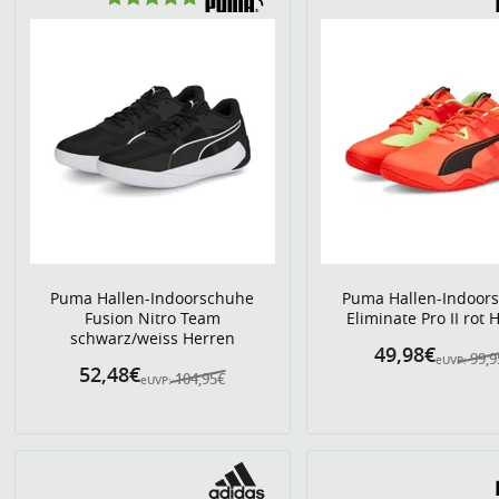
Puma Hallen-Indoorschuhe
Puma Hallen-Indoor
Fusion Nitro Team
Eliminate Pro II rot 
schwarz/weiss Herren
49,98€
99,9
eUVP:
52,48€
104,95€
eUVP: