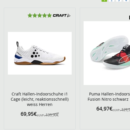
1
2
3
4
Craft Hallen-Indoorschuhe i1
Puma Hallen-Indoor
Cage (leicht, reaktionsschnell)
Fusion Nitro schwarz
weiss Herren
64,97€
129,
eUVP:
69,95€
139,90€
eUVP: