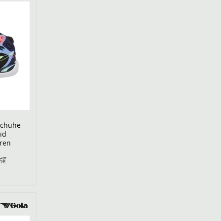
schuhe
id
ren
5€