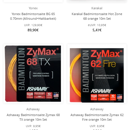
Yonex
Karakal
Yonex Badmintonsaite BG 65
Karakal Badmintonsaite Hot Zone
0.70mm (Allround+Haltbarkeit)
68 orange 10m Set
orange 200m Rolle
UVP:
129,90€
eUVP:
10,95€
89,90€
5,47€
Ashaway
Ashaway
Ashaway Badmintonsaite Zymax 68
Ashaway Badmintonsaite Zymax 62
TX orange 10m Set
Fire orange 10m Set
UVP:
9,95€
UVP:
8,95€