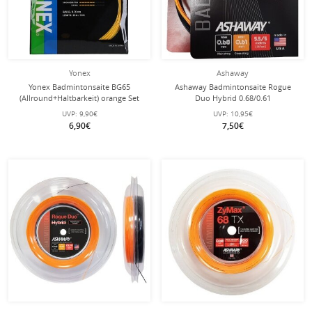
Yonex
Ashaway
Yonex Badmintonsaite BG65
Ashaway Badmintonsaite Rogue
(Allround+Haltbarkeit) orange Set
Duo Hybrid 0.68/0.61
10m
schwarz/orange Set
UVP:
9,90€
UVP:
10,95€
6,90€
7,50€