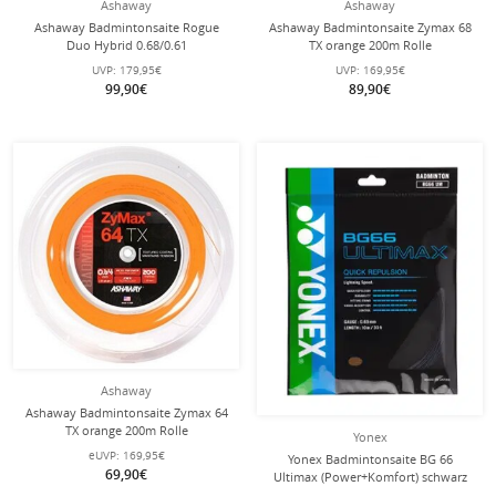
Ashaway
Ashaway
Ashaway Badmintonsaite Rogue
Ashaway Badmintonsaite Zymax 68
Duo Hybrid 0.68/0.61
TX orange 200m Rolle
schwarz/orange 200 Rolle
UVP:
179,95€
UVP:
169,95€
99,90€
89,90€
Ashaway
Ashaway Badmintonsaite Zymax 64
TX orange 200m Rolle
Yonex
eUVP:
169,95€
Yonex Badmintonsaite BG 66
69,90€
Ultimax (Power+Komfort) schwarz
10m Set