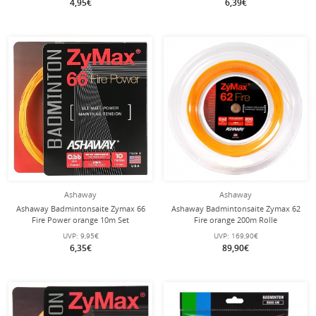
4,95€
6,39€
Ashaway
Ashaway
Ashaway Badmintonsaite Zymax 66
Ashaway Badmintonsaite Zymax 62
Fire Power orange 10m Set
Fire orange 200m Rolle
UVP:
9,95€
UVP:
169,90€
6,35€
89,90€