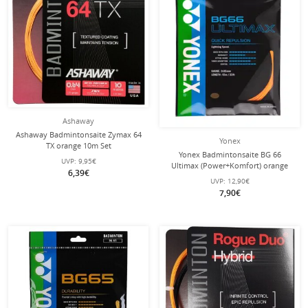
Ashaway
Ashaway Badmintonsaite Zymax 64
Yonex
TX orange 10m Set
Yonex Badmintonsaite BG 66
UVP:
9,95€
Ultimax (Power+Komfort) orange
6,39€
10m Set
UVP:
12,90€
7,90€