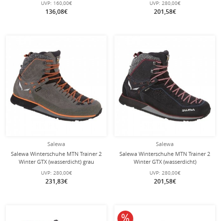
UVP:
160,00€
UVP:
280,00€
136,08€
201,58€
Salewa
Salewa
Salewa Winterschuhe MTN Trainer 2
Salewa Winterschuhe MTN Trainer 2
Winter GTX (wasserdicht) grau
Winter GTX (wasserdicht)
Herren
asphaltgrau Damen
UVP:
280,00€
UVP:
280,00€
231,83€
201,58€
10% reduziert