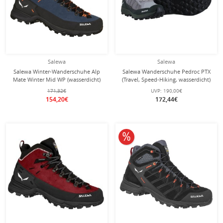
Salewa
Salewa
Salewa Winter-Wanderschuhe Alp
Salewa Wanderschuhe Pedroc PTX
Mate Winter Mid WP (wasserdicht)
(Travel, Speed-Hiking, wasserdicht)
denimblau Herren
grau/schwarz Herren
171,32€
UVP:
190,00€
154,20€
172,44€
10% reduziert