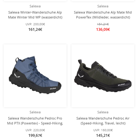
Salewa
Salewa
Salewa Winter-Wanderschuhe Alp
Salewa Wanderschuhe Alp Mate Mid
Mate Winter Mid WP (wasserdicht)
PowerTex (Wildleder, wasserdicht)
schwarz/rot Damen
schwarz Herren
UVP:
200,00€
151,21€
161,24€
136,09€
Salewa
Salewa
Salewa Wanderschuhe Pedroc Pro
Salewa Wanderschuhe Pedroc Air
Mid PTX (Powertex) - Speed-Hiking,
(Speed-Hiking, Travel, leicht)
Travel, wasserdicht - blau Herren
olivegrün Herren
UVP:
220,00€
UVP:
160,00€
199,67€
145,21€