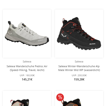
Salewa
Salewa
Salewa Wanderschuhe Pedroc Air
Salewa Winter-Wanderschuhe Alp
(Speed-Hiking, Travel, leicht)
Mate Winter Mid WP (wasserdicht)
hellgrau Herren
asphaltgrau Damen
UVP:
160,00€
UVP:
200,00€
145,21€
159,28€
10% reduziert