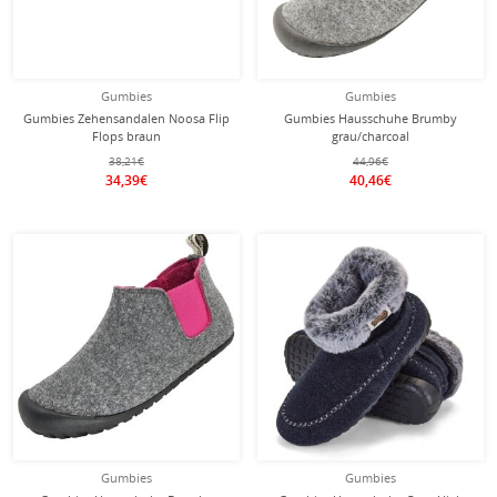
Gumbies
Gumbies
Gumbies Zehensandalen Noosa Flip
Gumbies Hausschuhe Brumby
Flops braun
grau/charcoal
38,21€
44,96€
34,39€
40,46€
Gumbies
Gumbies