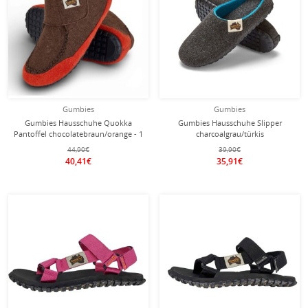
Gumbies
Gumbies
Gumbies Hausschuhe Quokka
Gumbies Hausschuhe Slipper
Pantoffel chocolatebraun/orange - 1
charcoalgrau/türkis
Paar
44,90€
39,90€
40,41€
35,91€