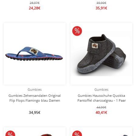
26,97€
39,90€
24,28€
35,91€
10% reduziert
Gumbies
Gumbies
Gumbies Zehensandalen Original
Gumbies Hausschuhe Quokka
Flip Flops Flamingo blau Damen
Pantoffel charcoalgrau - 1 Paar
44,90€
34,95€
40,41€
10% reduziert
10% reduziert