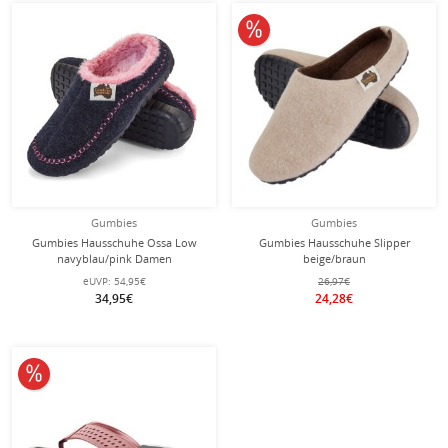
10% reduziert
Gumbies
Gumbies
Gumbies Hausschuhe Ossa Low
Gumbies Hausschuhe Slipper
navyblau/pink Damen
beige/braun
eUVP:
54,95€
26,97€
34,95€
24,28€
10% reduziert