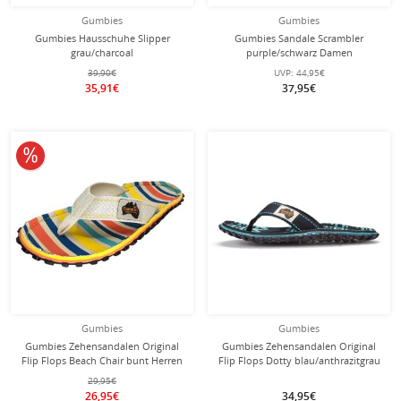
Gumbies
Gumbies
Gumbies Hausschuhe Slipper
Gumbies Sandale Scrambler
grau/charcoal
purple/schwarz Damen
39,90€
UVP:
44,95€
35,91€
37,95€
10% reduziert
Gumbies
Gumbies
Gumbies Zehensandalen Original
Gumbies Zehensandalen Original
Flip Flops Beach Chair bunt Herren
Flip Flops Dotty blau/anthrazitgrau
29,95€
26,95€
34,95€