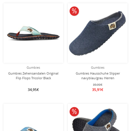
10% reduziert
Gumbies
Gumbies
Gumbies Zehensandalen Original
Gumbies Hausschuhe Slipper
Flip Flops Tricolor Black
navyblau/grau Herren
schwarz/hellblau
39,90€
34,95€
35,91€
10% reduziert