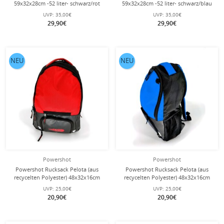
59x32x28cm -52 liter- schwarz/rot
59x32x28cm -52 liter- schwarz/blau
UVP:
35,00€
UVP:
35,00€
29,90€
29,90€
NEU
NEU
Powershot
Powershot
Powershot Rucksack Pelota (aus
Powershot Rucksack Pelota (aus
recycelten Polyester) 48x32x16cm
recycelten Polyester) 48x32x16cm
-25 Liter- schwarz/rot
-25 Liter- schwarz/blau
UVP:
25,00€
UVP:
25,00€
20,90€
20,90€