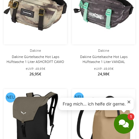
Dakine
Dakine
Dakine Gürteltasche Hot Laps
Dakine Gürteltasche Hot Laps
Hüfttasche 1 Liter ASHCROFT CAMO
Hüfttasche 1 Liter VANDAL
grau/camo
schwarz/türkis
eUVP:
49,95€
eUVP:
49,95€
26,95€
24,98€
NEU
NEU