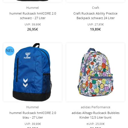
Hummel
Craft
hummel Rucksack hmlCORE 2.0
Craft Rucksack Ability Practice
schwarz - 27 Liter
Backpack schwarz 24 Liter
UVP:
39,98€
UVP:
27,95€
26,95€
19,89€
NEU
Hummel
adidas Performance
hummel Rucksack hmlCORE 2.0
adidas Alltags-Rucksack Bubbles
blau - 27 Liter
Kinder 12,5 Liter bunt
UVP:
39,98€
eUVP:
25,00€