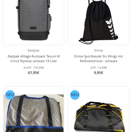
Eastpak
Erima
Eastpak Alltags-Rucksack Tecum M
Erima Sportbeutel Six Wings mit
Cnnct Ripstop schwarz 19 Liter
Reißverschluss - schwarz
eUVP:
105,00€
UVP:
14,99€
67,95€
9,95€
NEU
NEU