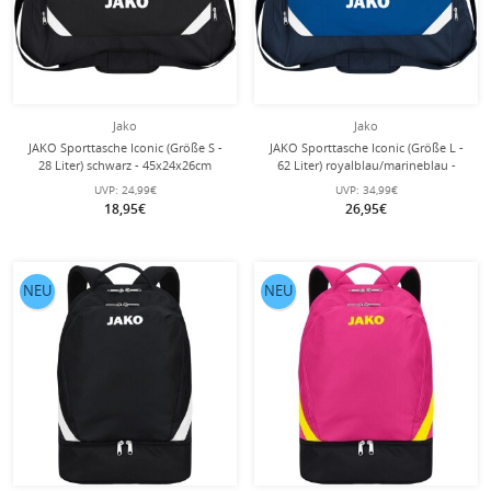
Jako
Jako
JAKO Sporttasche Iconic (Größe S -
JAKO Sporttasche Iconic (Größe L -
28 Liter) schwarz - 45x24x26cm
62 Liter) royalblau/marineblau -
65x30x32cm
UVP:
24,99€
UVP:
34,99€
18,95€
26,95€
NEU
NEU