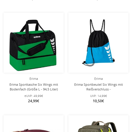
Erima
Erima
Erima Sporttasche Six Wings mit
Erima Sportbeutel Six Wings mit
Bodenfach (Größe L - 94,5 Liter)
Reißverschluss -
smaragdgrün/schwarz 60x35x45cm
curacaoblau/schwarz
eUVP:
49,99€
UVP:
14,99€
24,99€
10,50€