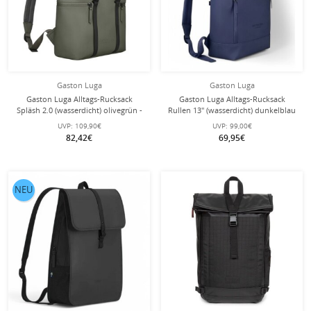
Gaston Luga
Gaston Luga
Gaston Luga Alltags-Rucksack
Gaston Luga Alltags-Rucksack
Spläsh 2.0 (wasserdicht) olivegrün -
Rullen 13'' (wasserdicht) dunkelblau
14 Liter
- 20 Liter
UVP:
109,90€
UVP:
99,00€
82,42€
69,95€
NEU