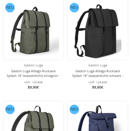
NEU
NEU
Gaston Luga
Gaston Luga
Gaston Luga Alltags-Rucksack
Gaston Luga Alltags-Rucksack
Spläsh 16'' (wasserdicht) olivegrün -
Spläsh 16'' (wasserdicht) schwarz -
20 Liter
20 Liter
UVP:
129,90€
UVP:
129,90€
89,90€
89,90€
NEU
NEU