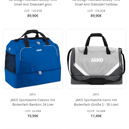
Small Anti Diebstahl grün
Small Anti Diebstahl hellblau
UVP:
109,95€
UVP:
109,95€
89,90€
89,90€
Jako
Jako
JAKO Sporttasche Classico mit
JAKO Sporttasche Iconic mit
Bodenfach Bambini 24 Liter
Bodenfach (Größe S - 30 Liter)
royalblau
hellgrau/anthrazitgrau - 45x24x37cm
UVP:
34,99€
eUVP:
34,99€
19,99€
17,49€