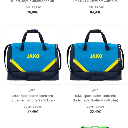
28 Liter) royalblau/marineblau -
CM (37x33x74cm) schwarz/blau
45x24x26cm
UVP:
24,99€
UVP:
99,00€
18,90€
84,90€
Jako
Jako
JAKO Sporttasche Iconic mit
JAKO Sporttasche Iconic mit
Bodenfach (Größe S - 30 Liter)
Bodenfach (Größe M - 60 Liter)
blau/marineblau/neongelb -
blau/marineblau/neongelb -
eUVP:
34,99€
eUVP:
44,99€
45x24x37cm
55x27x41cm
17,49€
22,49€