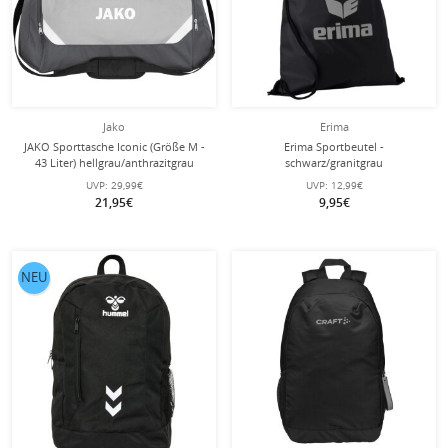
Jako
Erima
JAKO Sporttasche Iconic (Größe M -
Erima Sportbeutel -
43 Liter) hellgrau/anthrazitgrau
schwarz/granitgrau
UVP:
29,99€
UVP:
12,99€
21,95€
9,95€
NEU