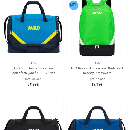
NEU
Jako
Jako
JAKO Sporttasche Iconic mit
JAKO Rucksack Iconic mit Bodenfach
Bodenfach (Größe L - 85 Liter)
neongrün/schwarz
blau/marineblau/neongelb -
UVP:
49,99€
UVP:
29,99€
65x30x44cm
37,99€
19,99€