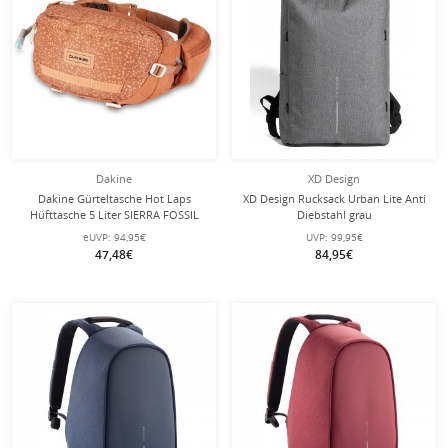
Dakine
XD Design
Dakine Gürteltasche Hot Laps
XD Design Rucksack Urban Lite Anti
Hüfttasche 5 Liter SIERRA FOSSIL
Diebstahl grau
braun
eUVP:
94,95€
UVP:
99,95€
47,48€
84,95€