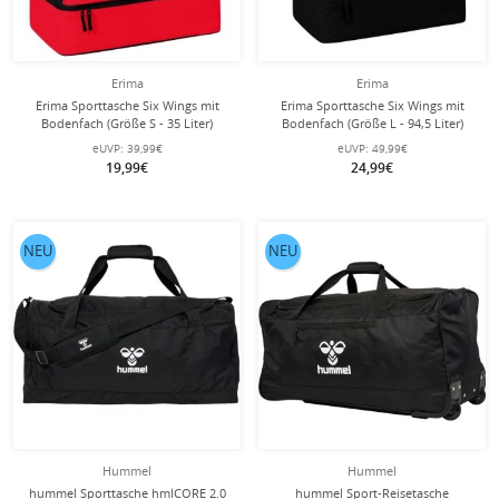
Erima
Erima
Erima Sporttasche Six Wings mit
Erima Sporttasche Six Wings mit
Bodenfach (Größe S - 35 Liter)
Bodenfach (Größe L - 94,5 Liter)
rot/schwarz 40x25x35cm
gelb/schwarz 60x35x45cm
eUVP:
39,99€
eUVP:
49,99€
19,99€
24,99€
NEU
NEU
Hummel
Hummel
hummel Sporttasche hmlCORE 2.0
hummel Sport-Reisetasche