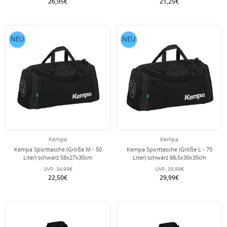
26,95€
21,25€
NEU
NEU
Kempa
Kempa
Kempa Sporttasche (Größe M - 50
Kempa Sporttasche (Größe L - 75
Liter) schwarz 58x27x30cm
Liter) schwarz 68,5x30x35cm
UVP:
34,99€
UVP:
39,99€
22,50€
29,99€