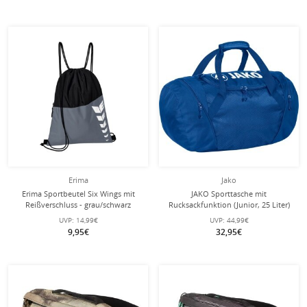
Erima
Jako
Erima Sportbeutel Six Wings mit
JAKO Sporttasche mit
Reißverschluss - grau/schwarz
Rucksackfunktion (Junior, 25 Liter)
royalblau
UVP:
14,99€
UVP:
44,99€
9,95€
32,95€