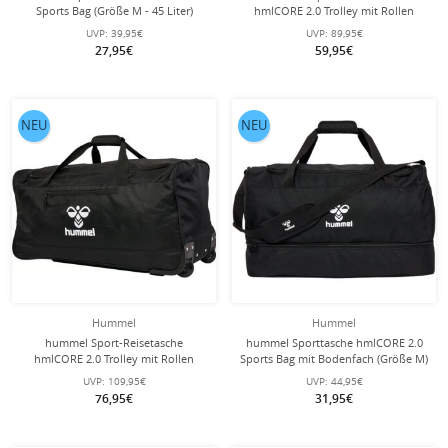
Sports Bag (Größe M - 45 Liter)
hmlCORE 2.0 Trolley mit Rollen
schwarz
(Größe L) - schwarz
UVP:
39,95€
UVP:
89,95€
27,95€
59,95€
NEU
NEU
Hummel
Hummel
hummel Sport-Reisetasche
hummel Sporttasche hmlCORE 2.0
hmlCORE 2.0 Trolley mit Rollen
Sports Bag mit Bodenfach (Größe M)
(Größe XL) - schwarz
schwarz
UVP:
109,95€
UVP:
44,95€
76,95€
31,95€