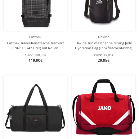
Eastpak
Dakine
Eastpak Travel-Reisetasche Tranverz
Dakine Trinkflaschenhalterung Jade
CNNCT S (42 Liter) mit Rollen
Hydration Bag (Trinkflaschentasche)
Ripstop schwarz
18x12x29cm schwarz
eUVP:
200,00€
eUVP:
49,95€
119,90€
29,95€