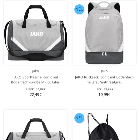
NEU
Jako
Jako
JAKO Sporttasche Iconic mit
JAKO Rucksack Iconic mit Bodenfach
Bodenfach (Größe M - 60 Liter)
hellgrau/anthrazitgrau
hellgrau/anthrazitgrau - 55x27x41cm
eUVP:
44,99€
UVP:
29,99€
22,49€
19,99€
NEU