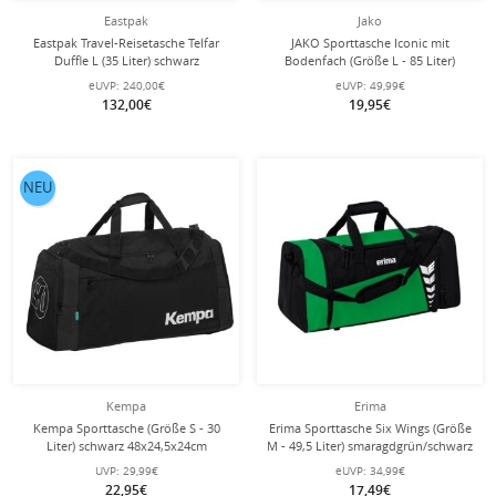
Eastpak
Jako
Eastpak Travel-Reisetasche Telfar
JAKO Sporttasche Iconic mit
Duffle L (35 Liter) schwarz
Bodenfach (Größe L - 85 Liter)
rot/weinrot - 65x30x44cm
eUVP:
240,00€
eUVP:
49,99€
132,00€
19,95€
NEU
Kempa
Erima
Kempa Sporttasche (Größe S - 30
Erima Sporttasche Six Wings (Größe
Liter) schwarz 48x24,5x24cm
M - 49,5 Liter) smaragdgrün/schwarz
61x29x28cm
UVP:
29,99€
eUVP:
34,99€
22,95€
17,49€