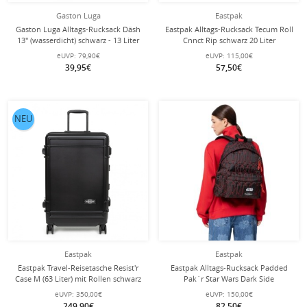
Gaston Luga
Eastpak
Gaston Luga Alltags-Rucksack Däsh
Eastpak Alltags-Rucksack Tecum Roll
13'' (wasserdicht) schwarz - 13 Liter
Cnnct Rip schwarz 20 Liter
eUVP:
79,90€
eUVP:
115,00€
39,95€
57,50€
NEU
Eastpak
Eastpak
Eastpak Travel-Reisetasche Resist'r
Eastpak Alltags-Rucksack Padded
Case M (63 Liter) mit Rollen schwarz
Pak´r Star Wars Dark Side
schwarz/rot 24 Liter
eUVP:
350,00€
eUVP:
150,00€
249,90€
82,50€