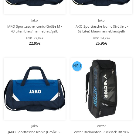
Jako
Jako
JAKO Sporttasche Iconic (Größe M -
JAKO Sporttasche Iconic (Größe L -
43 Liter) blau/marineblau/gelb
62 Liter) blau/marineblau/gelb
UVP:
29,99€
UVP:
34,99€
22,95€
25,95€
NEU
Jako
Victor
JAKO Sporttasche Iconic (Größe S -
Victor Badminton-Rucksack BR7007