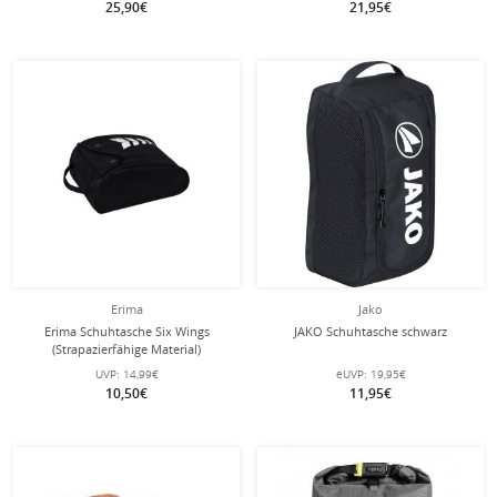
25,90€
21,95€
Erima
Jako
Erima Schuhtasche Six Wings
JAKO Schuhtasche schwarz
(Strapazierfähige Material)
schwarz/weiss
UVP:
14,99€
eUVP:
19,95€
10,50€
11,95€