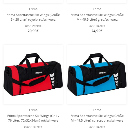
Erima
Erima
Erima Sporttasche Six Wings (Größe
Erima Sporttasche Six Wings (Größe
S - 28 Liter) royalblau/schwarz
M - 49,5 Liter) grau/schwarz
49x23x25cm
61x29x28cm
UVP:
29,99€
UVP:
34,99€
20,95€
24,95€
Erima
Erima
Erima Sporttasche Six Wings (Gr. L,
Erima Sporttasche Six Wings (Größe
76 Liter, 70x32x34cm) rot/schwarz
M - 49,5 Liter) curacaoblau/schwarz
61x29x28cm
eUVP:
39,99€
UVP:
34,99€