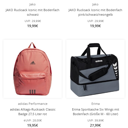
Jako
Jako
JAKO Rucksack Iconic mit Bodenfach
JAKO Rucksack Iconic mit Bodenfach
schwarz
pink/schwarz/neongelb
UVP:
29,99€
UVP:
29,99€
19,99€
19,99€
adidas Performance
Erima
adidas Alltags-Rucksack Classic
Erima Sporttasche Six Wings mit
Badge 27,5 Liter rot
Bodenfach (Größe M - 60 Liter)
grau/schwarz 50x30x40cm
eUVP:
28,00€
UVP:
39,99€
19,95€
27,99€