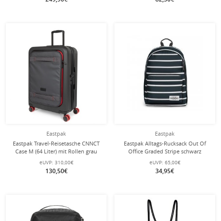
Eastpak
Eastpak
Eastpak Travel-Reisetasche CNNCT
Eastpak Alltags-Rucksack Out Of
Case M (64 Liter) mit Rollen grau
Office Graded Stripe schwarz
gestreift 27 Liter
eUVP:
310,00€
eUVP:
65,00€
130,50€
34,95€