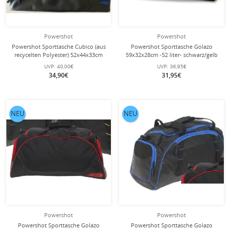
Powershot
Powershot
Powershot Sporttasche Cubico (aus
Powershot Sporttasche Golazo
recycelten Polyester) 52x44x33cm
59x32x28cm -52 liter- schwarz/gelb
-75 liter- schwarz/blau
UVP:
40,00€
UVP:
36,95€
34,90€
31,95€
NEU
NEU
Powershot
Powershot
Powershot Sporttasche Golazo
Powershot Sporttasche Golazo