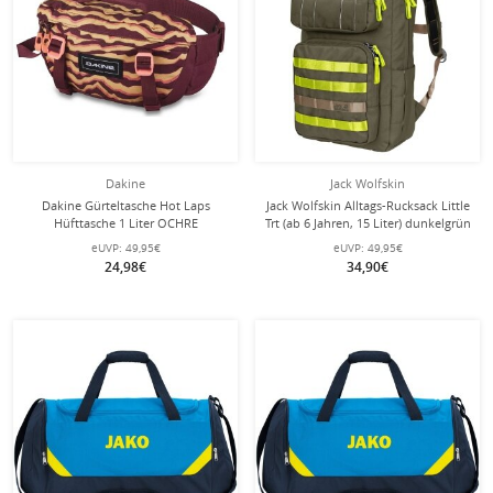
Dakine
Jack Wolfskin
Dakine Gürteltasche Hot Laps
Jack Wolfskin Alltags-Rucksack Little
Hüfttasche 1 Liter OCHRE
Trt (ab 6 Jahren, 15 Liter) dunkelgrün
STRIPE/PORT
eUVP:
49,95€
eUVP:
49,95€
24,98€
34,90€