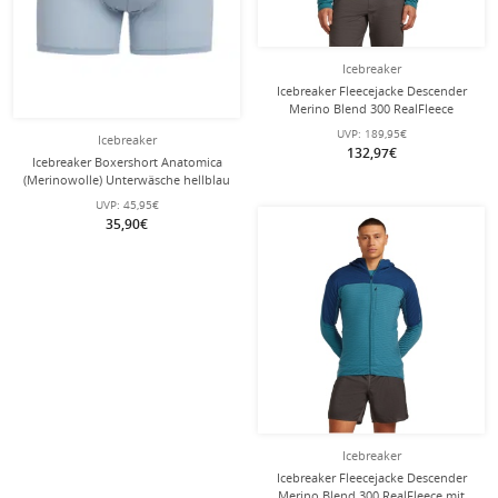
Icebreaker
Icebreaker Fleecejacke Descender
Merino Blend 300 RealFleece
(Merinowolle, atmungsaktiv)
UVP:
189,95€
Icebreaker
blau/teal Herren
132,97€
Icebreaker Boxershort Anatomica
(Merinowolle) Unterwäsche hellblau
Herren
UVP:
45,95€
35,90€
Icebreaker
Icebreaker Fleecejacke Descender
Merino Blend 300 RealFleece mit