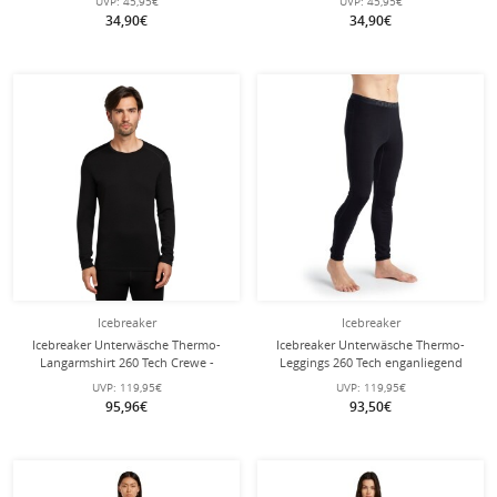
UVP:
45,95€
UVP:
45,95€
34,90€
34,90€
Icebreaker
Icebreaker
Icebreaker Unterwäsche Thermo-
Icebreaker Unterwäsche Thermo-
Langarmshirt 260 Tech Crewe -
Leggings 260 Tech enganliegend
Merinowolle, enganliegend -
(Merinowolle) - schwarz Herren
UVP:
119,95€
UVP:
119,95€
schwarz Herren
95,96€
93,50€