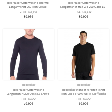
Icebreaker Unterwäsche Thermo-
Icebreaker Unterwäsche
Langarmshirt 260 Tech Crewe -
Langarmshirt Half-Zip 200 Oasis LS -
Merinowolle, enganliegend - gelb
Merinowolle, enganliegend -
eUVP:
109,95€
UVP:
109,95€
Herren
schwarz Herren
89,95€
89,90€
Icebreaker
Icebreaker
Icebreaker Unterwäsche
Icebreaker Wander-/Freizeit Tshirt
Langarmshirt 200 Oasis LS Crewe -
Tech Lite II (100% Wolle, Stoffstärke
Merinowolle, enganliegend -
150 Ultralight) schwarz Herren
UVP:
99,95€
UVP:
79,95€
schwarz Herren
79,90€
69,90€