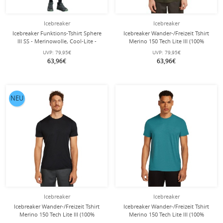
Icebreaker
Icebreaker
Icebreaker Funktions-Tshirt Sphere
Icebreaker Wander-/Freizeit Tshirt
III SS - Merinowolle, Cool-Lite -
Merino 150 Tech Lite III (100%
feuchtigkeitsregulierend -
Merinowolle) loden dunkelgrün
UVP:
79,95€
UVP:
79,95€
lichengrün Herren
Herren
63,96€
63,96€
NEU
Icebreaker
Icebreaker
Icebreaker Wander-/Freizeit Tshirt
Icebreaker Wander-/Freizeit Tshirt
Merino 150 Tech Lite III (100%
Merino 150 Tech Lite III (100%
Merinowolle) schwarz Herren
Merinowolle) topazblau Herren