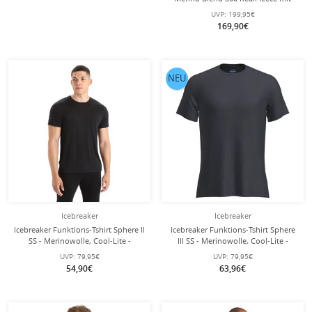
Kapuze (Merinowolle, atmungsaktiv)
UVP:
199,95€
blau/teal Herren
169,90€
NEU
Icebreaker
Icebreaker
Icebreaker Funktions-Tshirt Sphere II
Icebreaker Funktions-Tshirt Sphere
SS - Merinowolle, Cool-Lite -
III SS - Merinowolle, Cool-Lite -
feuchtigkeitsregulierend - schwarz
feuchtigkeitsregulierend - nachtblau
UVP:
79,95€
UVP:
79,95€
Herren
Herren
54,90€
63,96€