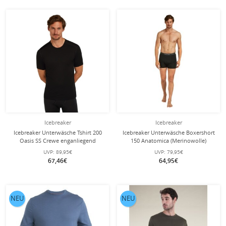
Icebreaker
Icebreaker
Icebreaker Unterwäsche Tshirt 200
Icebreaker Unterwäsche Boxershort
Oasis SS Crewe enganliegend
150 Anatomica (Merinowolle)
(Merinowolle) schwarz Herren
schwarz Herren - 2 Stück
UVP:
89,95€
UVP:
79,95€
67,46€
64,95€
NEU
NEU