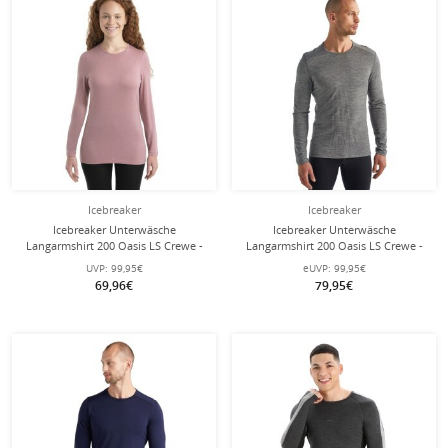
Icebreaker
Icebreaker
Icebreaker Unterwäsche
Icebreaker Unterwäsche
Langarmshirt 200 Oasis LS Crewe -
Langarmshirt 200 Oasis LS Crewe -
Merinowolle, enganliegend -
Merinowolle, enganliegend - grau
UVP:
99,95€
eUVP:
99,95€
crystalpink Damen
Herren
69,96€
79,95€