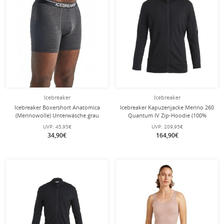
Icebreaker
Icebreaker
Icebreaker Boxershort Anatomica
Icebreaker Kapuzenjacke Merino 260
(Merinowolle) Unterwäsche grau
Quantum IV Zip-Hoodie (100%
Herren
Merinowolle) schwarz Herren
UVP:
45,95€
UVP:
209,95€
34,90€
164,90€