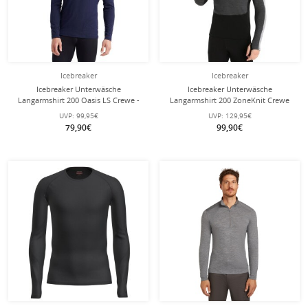
Icebreaker
Icebreaker
Icebreaker Unterwäsche
Icebreaker Unterwäsche
Langarmshirt 200 Oasis LS Crewe -
Langarmshirt 200 ZoneKnit Crewe
Merinowolle, enganliegend -
(Merinowolle, enganliegend)
UVP:
99,95€
UVP:
129,95€
navyblau Herren
grau/schwarz Herren
79,90€
99,90€