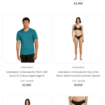
Herren
62,96€
Icebreaker
Icebreaker
Icebreaker Unterwäsche Tshirt 200
Icebreaker Unterwäsche Slip Siren
Oasis SS Crewe enganliegend
Bikini (Merinowolle) schwarz Damen
(Merinowolle) topazblau Herren
UVP:
89,95€
UVP:
39,95€
62,96€
30,95€