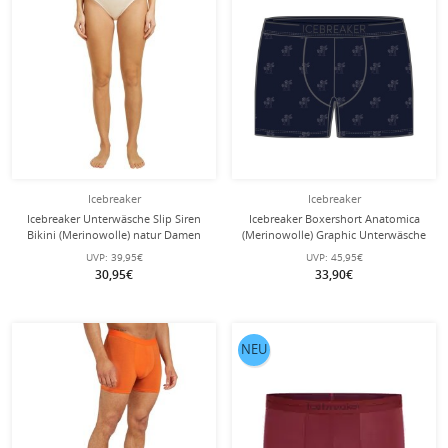
Icebreaker
Icebreaker
Icebreaker Unterwäsche Slip Siren
Icebreaker Boxershort Anatomica
Bikini (Merinowolle) natur Damen
(Merinowolle) Graphic Unterwäsche
mitternachtblau Herren
UVP:
39,95€
UVP:
45,95€
30,95€
33,90€
NEU