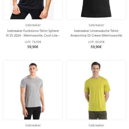
Icebreaker
Icebreaker
Icebreaker Funktions-Tshirt Sphere
Icebreaker Unterwäsche Tshirt
III SS 2024 - Merinowolle, Cool-Lite -
Anatomica SS Crewe (Merinowolle)
feuchtigkeitsregulierend - schwarz
schwarz Herren
UVP:
79,95€
UVP:
69,95€
Herren
59,90€
59,90€
Icebreaker
Icebreaker