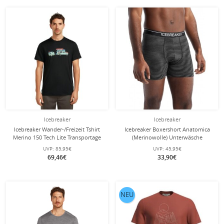
Icebreaker
Icebreaker
Icebreaker Wander-/Freizeit Tshirt
Icebreaker Boxershort Anatomica
Merino 150 Tech Lite Transportage
(Merinowolle) Unterwäsche
(100% Merinowolle) schwarz Herren
gritstone heather grau Herren
UVP:
85,95€
UVP:
45,95€
69,46€
33,90€
NEU