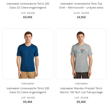
Icebreaker Unterwäsche Tshirt 200
Icebreaker Unterwäsche Tank Top
Oasis SS Crewe enganliegend
Siren - Merinowolle - undyed weiss
(Merinowolle) navyblau Herren
Damen
UVP:
89,95€
eUVP:
59,95€
69,90€
34,95€
Icebreaker
Icebreaker
Icebreaker Unterwäsche Tshirt 200
Icebreaker Wander-/Freizeit Tshirt
Oasis SS Crewe enganliegend
Merino 150 Tech Lite Transportage
(Merinowolle) dunkelblau Herren
(100% Merinowolle) grau Herren
UVP:
89,95€
UVP:
85,95€
69,46€
69,46€