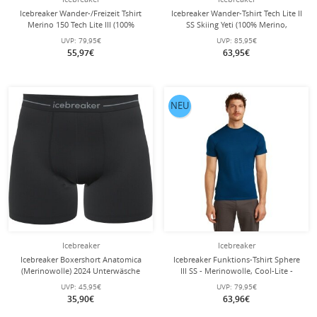
Icebreaker Wander-/Freizeit Tshirt
Icebreaker Wander-Tshirt Tech Lite II
Merino 150 Tech Lite III (100%
SS Skiing Yeti (100% Merino,
Merinowolle) braun Herren
Stoffstärke 150 Ultralight) limegrün
UVP:
79,95€
UVP:
85,95€
Herren
55,97€
63,95€
NEU
Icebreaker
Icebreaker
Icebreaker Boxershort Anatomica
Icebreaker Funktions-Tshirt Sphere
(Merinowolle) 2024 Unterwäsche
III SS - Merinowolle, Cool-Lite -
schwarz Herren
feuchtigkeitsregulierend - navyblau
UVP:
45,95€
UVP:
79,95€
Herren
35,90€
63,96€