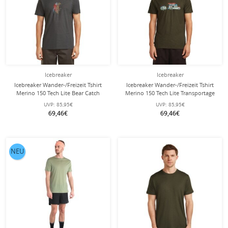
Icebreaker
Icebreaker
Icebreaker Wander-/Freizeit Tshirt
Icebreaker Wander-/Freizeit Tshirt
Merino 150 Tech Lite Bear Catch
Merino 150 Tech Lite Transportage
(100% Merinowolle) grau Herren
(100% Merinowolle) dunkelgrün
UVP:
85,95€
UVP:
85,95€
Herren
69,46€
69,46€
NEU