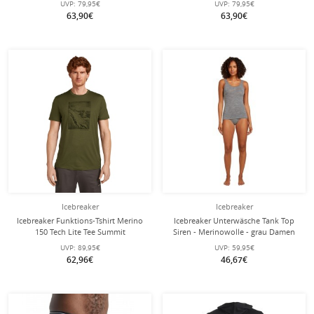
UVP:
79,95€
UVP:
79,95€
63,90€
63,90€
Icebreaker
Icebreaker
Icebreaker Funktions-Tshirt Merino
Icebreaker Unterwäsche Tank Top
150 Tech Lite Tee Summit
Siren - Merinowolle - grau Damen
(Merinowolle) 2025 lodengrün
UVP:
89,95€
UVP:
59,95€
Herren
62,96€
46,67€