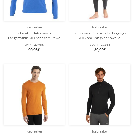
Icebreaker
Icebreaker
Icebreaker Unterwäsche
Icebreaker Unterwäsche Leggings
Langarmshirt 200 ZoneKnit Crewe
200 ZoneKnit (Merinowolle,
(Merinowolle, enganliegend) blau
enganliegend) schwarz/grau Herren
UVP:
129,95€
eUVP:
129,95€
Herren
90,96€
89,95€
Icebreaker
Icebreaker