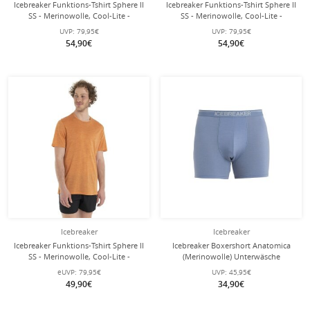
Icebreaker Funktions-Tshirt Sphere II
Icebreaker Funktions-Tshirt Sphere II
SS - Merinowolle, Cool-Lite -
SS - Merinowolle, Cool-Lite -
feuchtigkeitsregulierend - grau
feuchtigkeitsregulierend - lime/gelb
UVP:
79,95€
UVP:
79,95€
Herren
Herren
54,90€
54,90€
Icebreaker
Icebreaker
Icebreaker Funktions-Tshirt Sphere II
Icebreaker Boxershort Anatomica
SS - Merinowolle, Cool-Lite -
(Merinowolle) Unterwäsche
feuchtigkeitsregulierend - orange
kyaniteblau Herren
eUVP:
79,95€
UVP:
45,95€
Herren
49,90€
34,90€