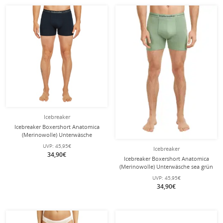
Icebreaker
Icebreaker Boxershort Anatomica
(Merinowolle) Unterwäsche
midnight navyblau Herren
UVP:
45,95€
Icebreaker
34,90€
Icebreaker Boxershort Anatomica
(Merinowolle) Unterwäsche sea grün
Herren
UVP:
45,95€
34,90€