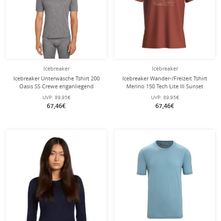
Icebreaker
Icebreaker
Icebreaker Unterwäsche Tshirt 200
Icebreaker Wander-/Freizeit Tshirt
Oasis SS Crewe enganliegend
Merino 150 Tech Lite III Sunset
(Merinowolle) grau Herren
Camp (100% Merinowolle) rot
UVP:
89,95€
UVP:
89,95€
Herren
67,46€
67,46€