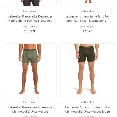
Icebreaker
Icebreaker
Icebreaker Fleecejacke Descender
Icebreaker Unterwäsche Tank Top
Merino Blend 300 RealFleece mit
Siren Cami 150 - Merinowolle -
Kapuze (Merinowolle, atmungsaktiv)
schwarz Damen
UVP:
199,95€
UVP:
59,95€
sandbraun Herren
119,97€
37,67€
Icebreaker
Icebreaker
Icebreaker Boxershort Anatomica
Icebreaker Boxershort Anatomica
(Merinowolle) Unterwäsche
(Merinowolle) Unterwäsche loden
lichen/lodengrün Herren
dunkelgrün Herren