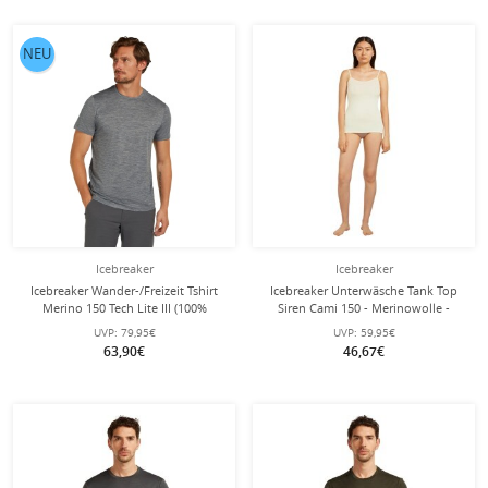
NEU
Icebreaker
Icebreaker
Icebreaker Wander-/Freizeit Tshirt
Icebreaker Unterwäsche Tank Top
Merino 150 Tech Lite III (100%
Siren Cami 150 - Merinowolle -
Merinowolle) grau Herren
natur Damen
UVP:
79,95€
UVP:
59,95€
63,90€
46,67€