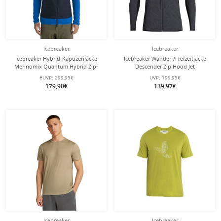
Icebreaker
Icebreaker
Icebreaker Hybrid-Kapuzenjacke
Icebreaker Wander-/Freizeitjacke
Merinomix Quantum Hybrid Zip-
Descender Zip Hood Jet
Hoodie - blau Herren
(Merinowolle, atmungsaktiv)
eUVP:
299,95€
UVP:
199,95€
grau/schwarz Herren
179,90€
139,97€
Icebreaker
Icebreaker