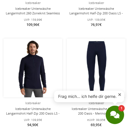
Icebreaker
Icebreaker
Icebreaker Unterwäsche
Icebreaker Unterwäsche
Langarmshirt 260 Zoneknit Seamless
Langarmshirt Half-Zip 200 Oasis LS -
Crewe (Wollmischung,
Merinowolle, enganliegend - grau
UVP:
159,99€
UVP:
109,95€
enganliegend) schwarz Herren
Herren
109,96€
76,97€
Icebreaker
Icebreaker
Icebreaker Unterwäsche
Icebreaker Unterwäsche Leggings
Langarmshirt Half-Zip 200 Oasis LS -
200 Oasis - Merinowolle,
Merinowolle, enganliegend -
enganliegend - lang dunkelblau
UVP:
109,95€
eUVP:
99,95€
navyblau Herren
Damen
94,90€
69,95€