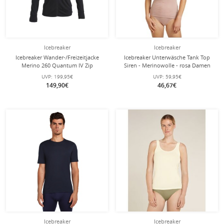
Icebreaker
Icebreaker
Icebreaker Wander-/Freizeitjacke
Icebreaker Unterwäsche Tank Top
Merino 260 Quantum IV Zip
Siren - Merinowolle - rosa Damen
(Merinowolle) schwarz Herren
UVP:
199,95€
UVP:
59,95€
149,90€
46,67€
Icebreaker
Icebreaker