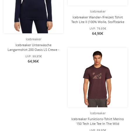
Icebreaker
Icebreaker Wander-/Freizeit Tshirt
Tech Lite II (100% Wolle, Stoffstärke
150 Ultralight) hellblau Herren
UVP:
79,95€
64,90€
Icebreaker
Icebreaker Unterwäsche
Langarmshirt 200 Oasis LS Crewe -
Merinowolle, enganliegend -
UVP:
99,95€
nachtblau Damen
64,96€
Icebreaker
Icebreaker Funktions-Tshirt Merino
150 Tech Lite Tee In The Wild
(Merinowolle) 2025 javabraun
UVP:
89,95€