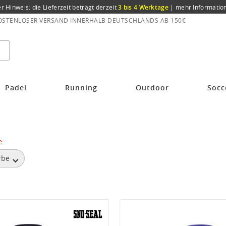
er Hinweis: die Lieferzeit beträgt derzeit
3 bis 4 Werktage
|
mehr Informatio
OSTENLOSER VERSAND INNERHALB DEUTSCHLANDS AB 150€
Padel
Running
Outdoor
Socc
e:
rbe