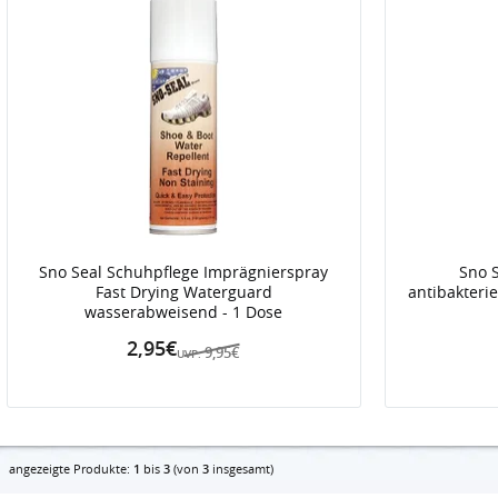
Sno Seal Schuhpflege Imprägnierspray
Sno 
Fast Drying Waterguard
antibakterie
wasserabweisend - 1 Dose
2,95€
9,95€
UVP:
angezeigte Produkte:
1
bis
3
(von
3
insgesamt)