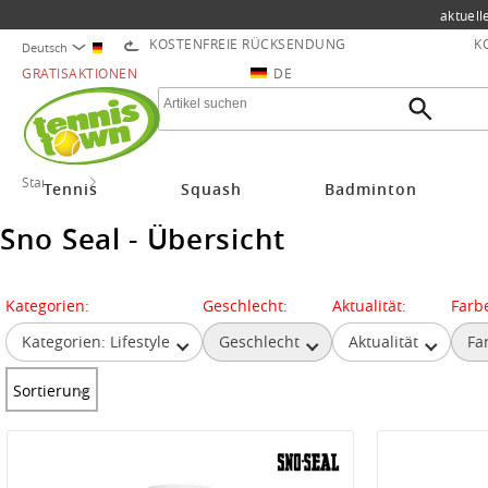
aktuell
KOSTENFREIE RÜCKSENDUNG
K
Deutsch
GRATISAKTIONEN
DE
Startseite
Sno Seal
Tennis
Squash
Badminton
Sno Seal - Übersicht
Kategorien:
Geschlecht:
Aktualität:
Farb
Kategorien: Lifestyle
Geschlecht
Aktualität
Fa
Sortierung