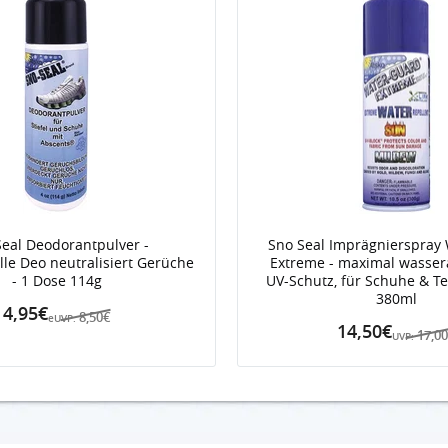
Seal Deodorantpulver -
Sno Seal Imprägnierspray
lle Deo neutralisiert Gerüche
Extreme - maximal wasse
- 1 Dose 114g
UV-Schutz, für Schuhe & Tex
380ml
4,95€
8,50€
eUVP:
14,50€
17,0
UVP: