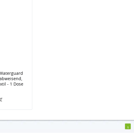
 Waterguard
rabweisend,
til - 1 Dose
0€
1