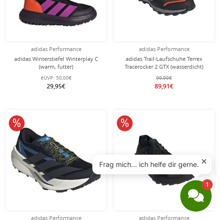
adidas Performance
adidas Performance
adidas Winterstiefel Winterplay C
adidas Trail-Laufschuhe Terrex
(warm, futter)
Tracerocker 2 GTX (wasserdicht)
schwarz/violett/orange Kleinkinder
olivegrün/schwarz/orange Herren
eUVP:
50,00€
99,90€
29,95€
89,91€
10% reduziert
10% reduziert
adidas Performance
adidas Performance