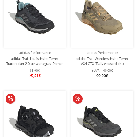
adidas Performance
adidas Performance
adidas Trail-Laufschuhe Terrex
adidas Trail-Wanderschuhe Terrex
Tracerocker 2.0 schwarz/grau Damen
AX4 GTX (Trail, wasserdicht)
hellbraun Damen
83,90€
eUVP:
140,00€
75,51€
99,90€
10% reduziert
10% reduziert