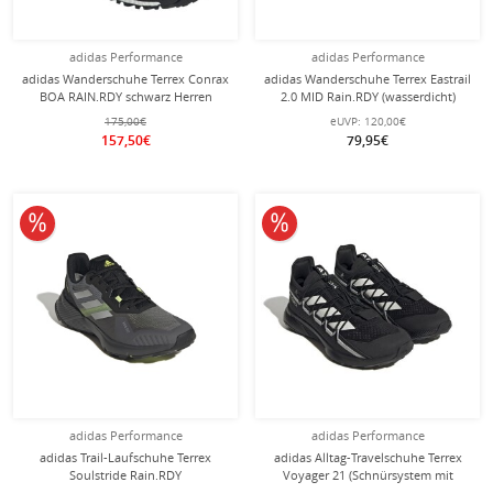
adidas Performance
adidas Performance
adidas Wanderschuhe Terrex Conrax
adidas Wanderschuhe Terrex Eastrail
BOA RAIN.RDY schwarz Herren
2.0 MID Rain.RDY (wasserdicht)
schwarz/carbongrau Herren
175,00€
eUVP:
120,00€
157,50€
79,95€
10% reduziert
10% reduziert
adidas Performance
adidas Performance
adidas Trail-Laufschuhe Terrex
adidas Alltag-Travelschuhe Terrex
Soulstride Rain.RDY
Voyager 21 (Schnürsystem mit
(wasserabweisend) grau/lime Herren
Gummizug) schwarz/weiss Herren