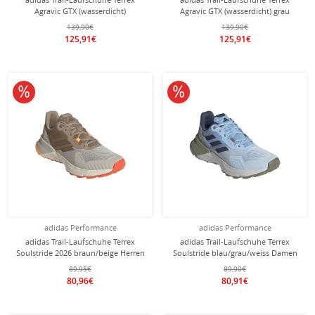
Agravic GTX (wasserdicht)
Agravic GTX (wasserdicht) grau
schwarz/bunt Herren
Herren
139,90€
139,90€
125,91€
125,91€
10% reduziert
10% reduziert
adidas Performance
adidas Performance
adidas Trail-Laufschuhe Terrex
adidas Trail-Laufschuhe Terrex
Soulstride 2026 braun/beige Herren
Soulstride blau/grau/weiss Damen
89,95€
89,90€
80,96€
80,91€