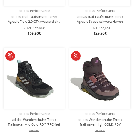
adidas Performance
adidas Performance
adidas Trail-Laufschuhe Terrex
adidas Trail-Laufschuhe Terrex
Agravic Flow 2.0 GTX (wasserdicht)
Agravic Speed schwarz Herren
schwarz/orange Damen
eUVP:
170,00€
eUVP:
180,00€
109,90€
129,90€
10% reduziert
10% reduziert
adidas Performance
adidas Performance
adidas Wanderschuhe Terrex
adidas Wanderschuhe Terrex
Trailmaker Mid Cold.RDY (PFC-frei,
Trailmaker High COLD.RDY
wasserabweisend) schwarz/grau
violett/dunkelrot Kinder
98,00€
76,95€
Herren