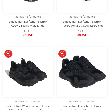
adidas Performance
adidas Performance
adidas Trail-Laufschuhe Terrex
adidas Trail-Laufschuhe Terrex
Agravic Boa schwarz Kinder
Tracerocker 2.0 GTX (wasserdicht)
grau Herren
67,95€
99,95€
61,15€
89,95€
10% reduziert
10% reduziert
adidas Performance
adidas Performance
adidas Trail-Wanderschuhe Terrex
adidas Trail-Laufschuhe Terrex
AX4 Wide (breiter, leicht, bietet
Soulstride Rain.RDY (wasserdicht)