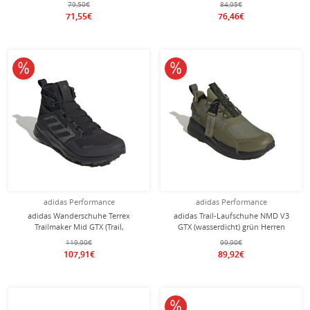
79,50€
84,95€
71,55€
76,46€
10% reduziert
10% reduziert
adidas Performance
adidas Performance
adidas Wanderschuhe Terrex
adidas Trail-Laufschuhe NMD V3
Trailmaker Mid GTX (Trail,
GTX (wasserdicht) grün Herren
wasserdicht) schwarz Herren
119,90€
99,90€
107,91€
89,92€
10% reduziert