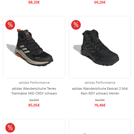
88,20€
69,26€
10% reduziert
10% reduziert
adidas Performance
adidas Performance
adidas Wanderschuhe Terrex
adidas Wanderschuhe Eastrail 2 Mid
Trailmaker MID CRDY schwarz
Rain.RDY schwarz Herren
Damen
94,50€
84,95€
85,05€
76,46€
10% reduziert