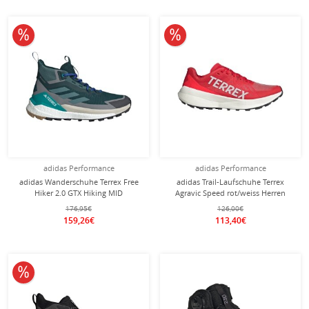
10% reduziert
10% reduziert
adidas Performance
adidas Performance
adidas Wanderschuhe Terrex Free
adidas Trail-Laufschuhe Terrex
Hiker 2.0 GTX Hiking MID
Agravic Speed rot/weiss Herren
(wasserdicht) tealblau/grau Herren
176,95€
126,00€
159,26€
113,40€
10% reduziert