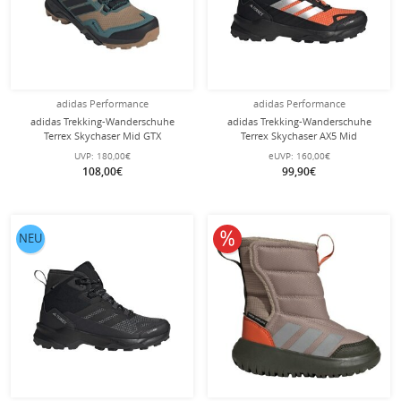
adidas Performance
adidas Performance
adidas Trekking-Wanderschuhe
adidas Trekking-Wanderschuhe
Terrex Skychaser Mid GTX
Terrex Skychaser AX5 Mid
(wasserdicht) schwarz/grün/braun
Climawarm+ GTX (wasserdicht)
UVP:
180,00€
eUVP:
160,00€
Herren
schwarz/orange/silber Herren
108,00€
99,90€
10% reduziert
NEU