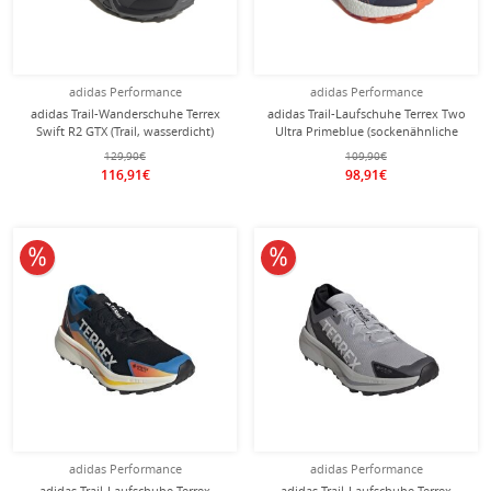
adidas Performance
adidas Performance
adidas Trail-Wanderschuhe Terrex
adidas Trail-Laufschuhe Terrex Two
Swift R2 GTX (Trail, wasserdicht)
Ultra Primeblue (sockenähnliche
schwarz/grau Damen
Passform) altblau Damen
129,90€
109,90€
116,91€
98,91€
10% reduziert
10% reduziert
adidas Performance
adidas Performance
adidas Trail-Laufschuhe Terrex
adidas Trail-Laufschuhe Terrex