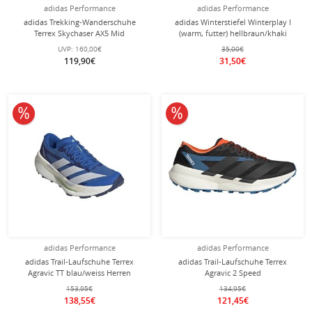
adidas Performance
adidas Performance
adidas Trekking-Wanderschuhe
adidas Winterstiefel Winterplay I
Terrex Skychaser AX5 Mid
(warm, futter) hellbraun/khaki
Climawarm+ GTX (wasserdicht)
Kleinkinder
UVP:
160,00€
35,00€
schwarz Herren
119,90€
31,50€
10% reduziert
10% reduziert
adidas Performance
adidas Performance
adidas Trail-Laufschuhe Terrex
adidas Trail-Laufschuhe Terrex
Agravic TT blau/weiss Herren
Agravic 2 Speed
schwarz/carbongrau/blau Herren
153,95€
134,95€
138,55€
121,45€