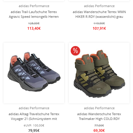
adidas Performance
adidas Performance
adidas Trail-Laufschuhe Terrex
adidas Wanderschuhe Terrex WMN
Agravic Speed lemongelb Herren
HIKER R.RDY (wasserdicht) grau
Damen
126,00€
119,90€
113,40€
107,91€
10% reduziert
adidas Performance
adidas Performance
adidas Alltag-Travelschuhe Terrex
adidas Wanderschuhe Terrex
Voyager 21 (Schnürsystem mit
Trailmaker High COLD.RDY
Gummizug) silber/blau Herren
dunkelgrün Kinder
eUVP:
100,00€
77,00€
79,95€
69,30€