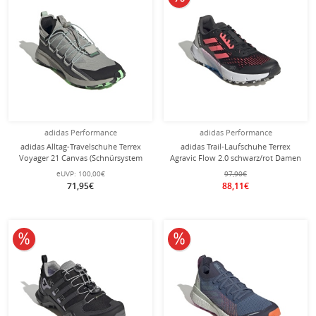
adidas Performance
adidas Performance
adidas Alltag-Travelschuhe Terrex
adidas Trail-Laufschuhe Terrex
Voyager 21 Canvas (Schnürsystem
Agravic Flow 2.0 schwarz/rot Damen
mit Gummizug) grau Herren
eUVP:
100,00€
97,90€
71,95€
88,11€
10% reduziert
10% reduziert