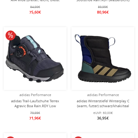
optimalen Halt und Stabilität)
schwarz/carbonschwarz Herren
84,00€
89,95€
schwarz Herren
75,60€
80,96€
10% reduziert
adidas Performance
adidas Performance
adidas Trail-Laufschuhe Terrex
adidas Winterstiefel Winterplay C
Agravic Boa Rain.RDY Low
(warm, futter) schwarz/khaki/teal
(wasserdicht) navyblau/schwarz
Kinder
79,95€
eUVP:
60,00€
Kinder
71,96€
36,95€