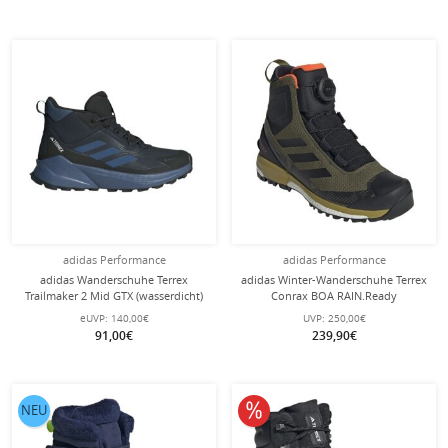
adidas Performance
adidas Performance
adidas Wanderschuhe Terrex
adidas Winter-Wanderschuhe Terrex
Trailmaker 2 Mid GTX (wasserdicht)
Conrax BOA RAIN.Ready
schwarz/blau Herren
(PrimaLoft® Isolation)
eUVP:
140,00€
UVP:
250,00€
olivegrün/schwarz Herren
91,00€
239,90€
10% reduziert
NEU