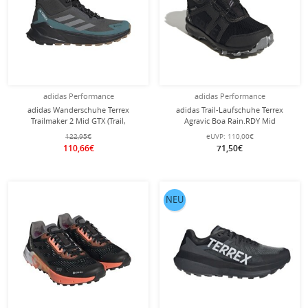
adidas Performance
adidas Performance
adidas Wanderschuhe Terrex
adidas Trail-Laufschuhe Terrex
Trailmaker 2 Mid GTX (Trail,
Agravic Boa Rain.RDY Mid
wasserdicht) grau/tealgrün/schwarz
(wasserdicht) schwarz Kinder
122,95€
eUVP:
110,00€
Herren
110,66€
71,50€
NEU