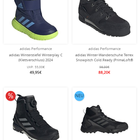
adidas Performance
adidas Performance
adidas Winterstiefel Winterplay C
adidas Winter-Wanderschuhe Terrex
(Klettverschluss) 2024
Snowpitch Cold.Ready (PrimaLoft®
dunkelblau/grün Kinder
Isolation) schwarz Herren
UVP:
55,00€
98,00€
49,95€
88,20€
10% reduziert
NEU