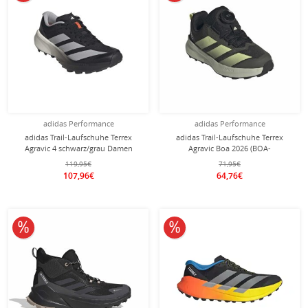
adidas Performance
adidas Performance
adidas Trail-Laufschuhe Terrex
adidas Trail-Laufschuhe Terrex
Agravic 4 schwarz/grau Damen
Agravic Boa 2026 (BOA-
Schnürsystem) schwarz/limegrün
119,95€
71,95€
Kinder
107,96€
64,76€
10% reduziert
10% reduziert