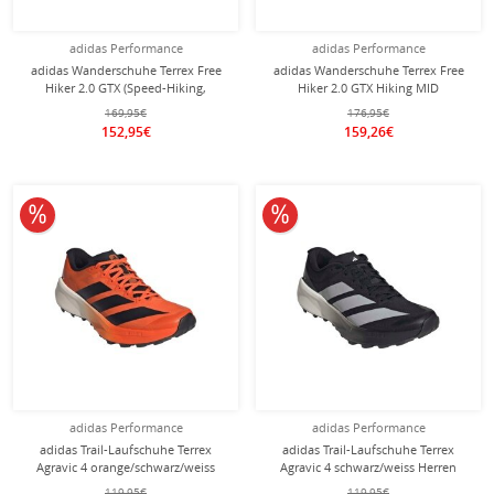
adidas Performance
adidas Performance
adidas Wanderschuhe Terrex Free
adidas Wanderschuhe Terrex Free
Hiker 2.0 GTX (Speed-Hiking,
Hiker 2.0 GTX Hiking MID
wasserdicht) grau/orange Herren
(wasserdicht) grau/carbon/orange
169,95€
176,95€
Herren
152,95€
159,26€
10% reduziert
10% reduziert
adidas Performance
adidas Performance
adidas Trail-Laufschuhe Terrex
adidas Trail-Laufschuhe Terrex
Agravic 4 orange/schwarz/weiss
Agravic 4 schwarz/weiss Herren
Herren
119,95€
119,95€