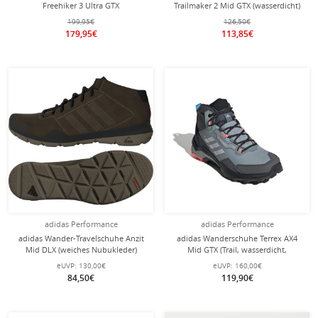
Freehiker 3 Ultra GTX
Trailmaker 2 Mid GTX (wasserdicht)
(Schnellschnürsystem, sockenartige
2026 schwarz/grau Herren
199,95€
126,50€
Konstruktion, wasserdicht) magenta
179,95€
113,85€
Damen
adidas Performance
adidas Performance
adidas Wander-Travelschuhe Anzit
adidas Wanderschuhe Terrex AX4
Mid DLX (weiches Nubukleder)
Mid GTX (Trail, wasserdicht,
braun Herren
halbhoch) grau Damen
eUVP:
130,00€
eUVP:
160,00€
84,50€
119,90€