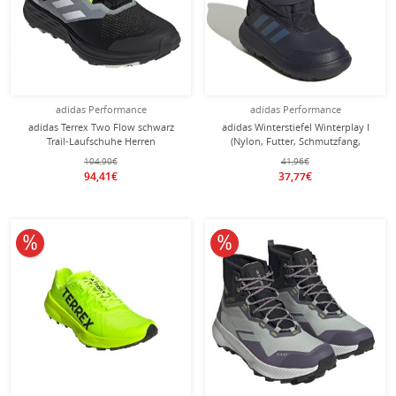
adidas Performance
adidas Performance
adidas Terrex Two Flow schwarz
adidas Winterstiefel Winterplay I
Trail-Laufschuhe Herren
(Nylon, Futter, Schmutzfang,
Klettverschluss) dunkelblau
104,90€
41,96€
Kleinkinder
94,41€
37,77€
10% reduziert
10% reduziert