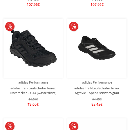
107,96€
107,96€
10% reduziert
10% reduziert
adidas Performance
adidas Performance
adidas Trail-Laufschuhe Terrex
adidas Trail-Laufschuhe Terrex
Tracerocker 2 GTX (wasserdicht)
Agravic 2 Speed schwarz/grau
schwarz Damen
Herren
84,00€
94,95€
75,60€
85,45€
10% reduziert
10% reduziert