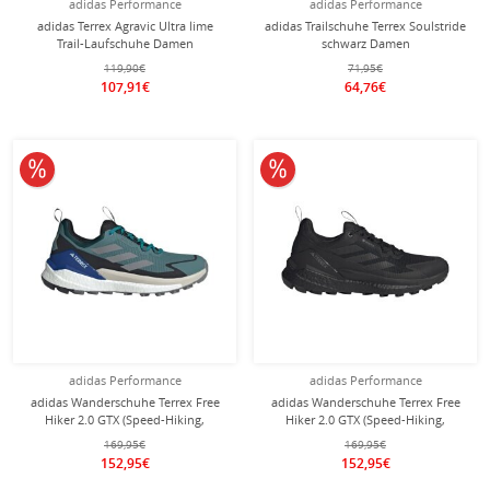
adidas Performance
adidas Performance
adidas Terrex Agravic Ultra lime
adidas Trailschuhe Terrex Soulstride
Trail-Laufschuhe Damen
schwarz Damen
119,90€
71,95€
107,91€
64,76€
10% reduziert
10% reduziert
adidas Performance
adidas Performance
adidas Wanderschuhe Terrex Free
adidas Wanderschuhe Terrex Free
Hiker 2.0 GTX (Speed-Hiking,
Hiker 2.0 GTX (Speed-Hiking,
wasserdicht) tealblau/grau Herren
wasserdicht) schwarz Herren
169,95€
169,95€
152,95€
152,95€