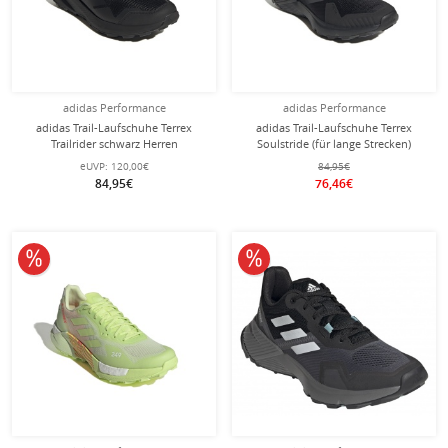
adidas Performance
adidas Performance
adidas Trail-Laufschuhe Terrex
adidas Trail-Laufschuhe Terrex
Trailrider schwarz Herren
Soulstride (für lange Strecken)
schwarz Herren
eUVP:
120,00€
84,95€
84,95€
76,46€
10% reduziert
10% reduziert