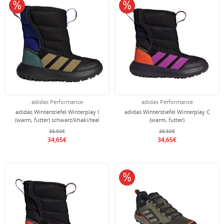
10% reduziert
10% reduziert
adidas Performance
adidas Performance
adidas Winterstiefel Winterplay I
adidas Winterstiefel Winterplay C
(warm, futter) schwarz/khaki/teal
(warm, futter)
Kleinkinder
schwarz/violett/orange Kinder
38,50€
38,50€
34,65€
34,65€
10% reduziert