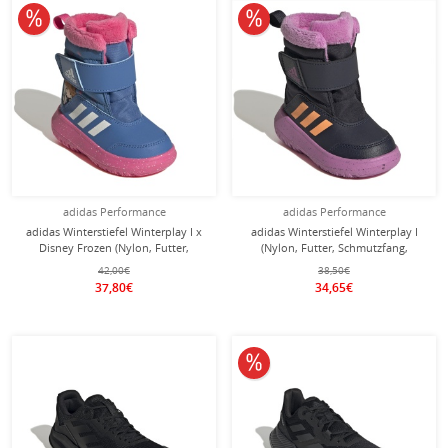
10% reduziert
10% reduziert
adidas Performance
adidas Performance
adidas Winterstiefel Winterplay I x
adidas Winterstiefel Winterplay I
Disney Frozen (Nylon, Futter,
(Nylon, Futter, Schmutzfang,
Schmutzfang, Klettverschluss) blau
Klettverschluss) inkblau/pink
42,00€
38,50€
Kleinkinder
Kleinkinder
37,80€
34,65€
10% reduziert