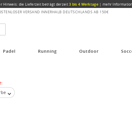
er Hinweis: die Lieferzeit beträgt derzeit
3 bis 4 Werktage
|
mehr Informatio
OSTENLOSER VERSAND INNERHALB DEUTSCHLANDS AB 150€
Padel
Running
Outdoor
Socc
e:
rbe