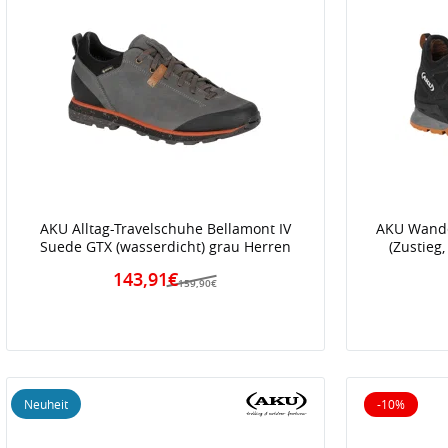
AKU Alltag-Travelschuhe Bellamont IV
AKU Wande
Suede GTX (wasserdicht) grau Herren
(Zustieg
143,91€
159,90€
Neuheit
-10%
10% reduz