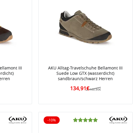
llamont III
AKU Alltag-Travelschuhe Bellamont III
rdicht)
Suede Low GTX (wasserdicht)
erren
sandbraun/schwarz Herren
134,91€
€
149,90€
-10%
10% reduziert