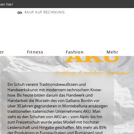
nen hier
KAUF AUF RECHNUNG
er
Fitness
Fashion
Mehr
Ein Schuh vereint Traditionsbewußtsein und
Handwerkskunst mit modernem technischem Know-
how. Bis heute bilden darum das Handwerk und
Handarbeit die Wurzeln des von Galliano Bordin vor
über 30 Jahren gegründeten in Montebelluna ansässigen
traditionellen italienischen Unternehmens AKU. Man
sieht es den Schuhen von AKU an – vom Alpin- bis hin
zum Freizeitschuh wurde jedes Modell mit höchster
Leidenschaft und Hingabe geschaffen. Mit mehr als 85%
der Produktion in Europa (Italien und Rumänien) sind