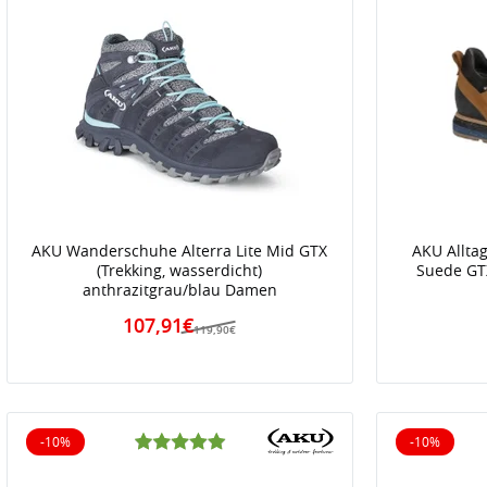
AKU Wanderschuhe Alterra Lite Mid GTX
AKU Allta
(Trekking, wasserdicht)
Suede GTX
anthrazitgrau/blau Damen
107,91€
119,90€
-10%
-10%
10% reduziert
10% reduz