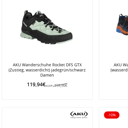
AKU Wanderschuhe Rocket DFS GTX
AKU Wa
(Zustieg, wasserdicht) jadegrün/schwarz
(wasserd
Damen
119,94€
199,90€
eUVP:
-10%
10% reduz