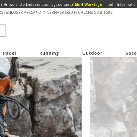
er Hinweis: die Lieferzeit beträgt derzeit
3 bis 4 Werktage
|
mehr Informatio
OSTENLOSER VERSAND INNERHALB DEUTSCHLANDS AB 150€
Padel
Running
Outdoor
Socc