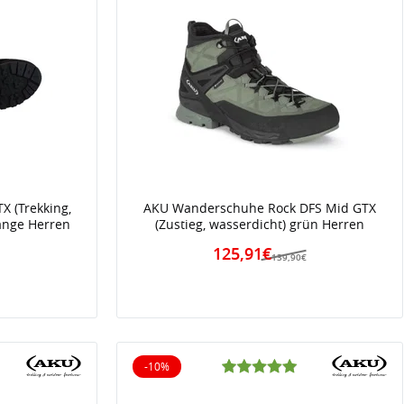
 (Trekking,
AKU Wanderschuhe Rock DFS Mid GTX
ange Herren
(Zustieg, wasserdicht) grün Herren
125,91€
€
139,90€
-10%
10% reduziert