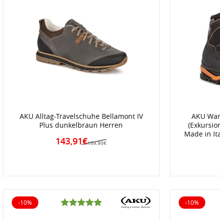
AKU Alltag-Travelschuhe Bellamont IV
AKU Wan
Plus dunkelbraun Herren
(Exkursio
Made in It
143,91€
159,90€
-10%
-10%
10% reduziert
10% reduz