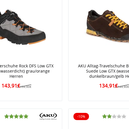
rschuhe Rock DFS Low GTX
AKU Alltag-Travelschuhe Be
, wasserdicht) grau/orange
Suede Low GTX (wasse
Herren
dunkelbraun/gelb H
143,91€
134,91€
159,90€
149,90
-10%
iert
10% reduziert