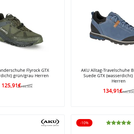
nderschuhe Flyrock GTX
AKU Alltag-Travelschuhe B
rdicht) grün/grau Herren
Suede GTX (wasserdicht)
Herren
125,91€
139,90€
134,91€
149,90
-10%
10% reduziert