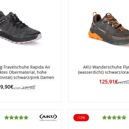
ag-Travelschuhe Rapida Air
AKU Wanderschuhe Fly
cktes Obermaterial, hohe
(wasserdicht) schwarz/or
ivität) schwarz/pink Damen
125,91€
139,90
9,90€
139,90€
eUVP:
-10%
iert
10% reduziert