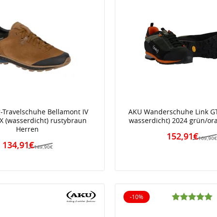
g-Travelschuhe Bellamont IV
AKU Wanderschuhe Link GTX
 (wasserdicht) rustybraun
wasserdicht) 2024 grün/or
Herren
152,91€
169,90
134,91€
149,90€
-10%
iert
10% reduziert