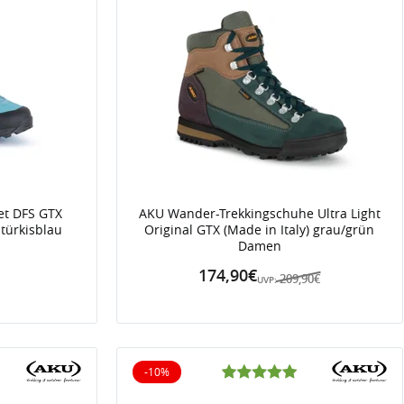
t DFS GTX
AKU Wander-Trekkingschuhe Ultra Light
 türkisblau
Original GTX (Made in Italy) grau/grün
Damen
174,90€
209,90€
€
UVP:
-10%
10% reduziert