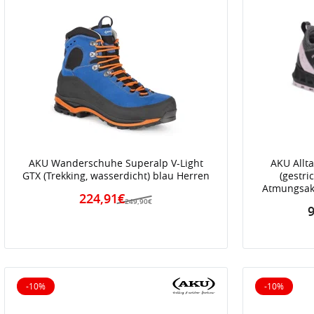
AKU Wanderschuhe Superalp V-Light
AKU Allt
GTX (Trekking, wasserdicht) blau Herren
(gestri
Atmungsakt
224,91€
249,90€
9
-10%
-10%
10% reduziert
10% reduz