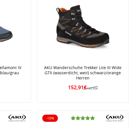
ellamont IV
AKU Wanderschuhe Trekker Lite III Wide
 blau/grau
GTX (wasserdicht, weit) schwarz/orange
Herren
152,91€
€
169,90€
-10%
10% reduziert