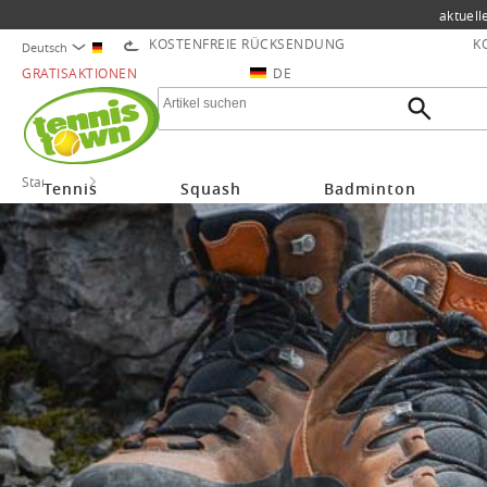
aktuell
KOSTENFREIE RÜCKSENDUNG
K
Deutsch
GRATISAKTIONEN
DE
Startseite
AKU
Tennis
Squash
Badminton