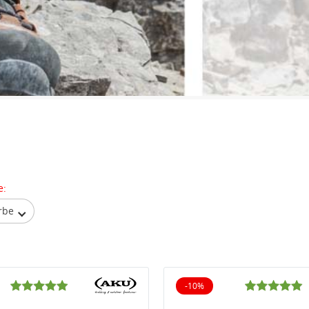
e:
rbe
-10%
iert
10% reduziert