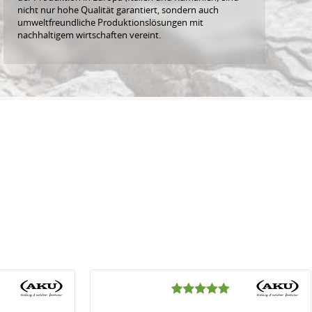
nicht nur hohe Qualität garantiert, sondern auch
umweltfreundliche Produktionslösungen mit
nachhaltigem wirtschaften vereint.