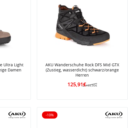
 Ultra Light
AKU Wanderschuhe Rock DFS Mid GTX
beige Damen
(Zustieg, wasserdicht) schwarz/orange
Herren
€
125,91€
139,90€
-10%
10% reduziert