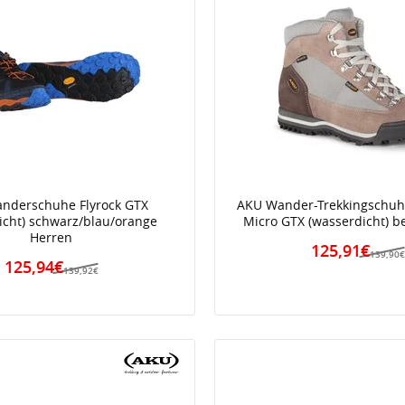
nderschuhe Flyrock GTX
AKU Wander-Trekkingschuhe
icht) schwarz/blau/orange
Micro GTX (wasserdicht) 
Herren
125,91€
139,90
125,94€
139,92€
iert