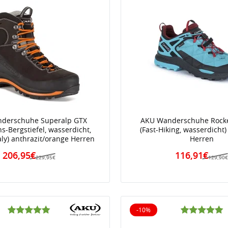
derschuhe Superalp GTX
AKU Wanderschuhe Rocke
ns-Bergstiefel, wasserdicht,
(Fast-Hiking, wasserdicht)
aly) anthrazit/orange Herren
Herren
206,95€
116,91€
229,95€
129,90
-10%
iert
10% reduziert