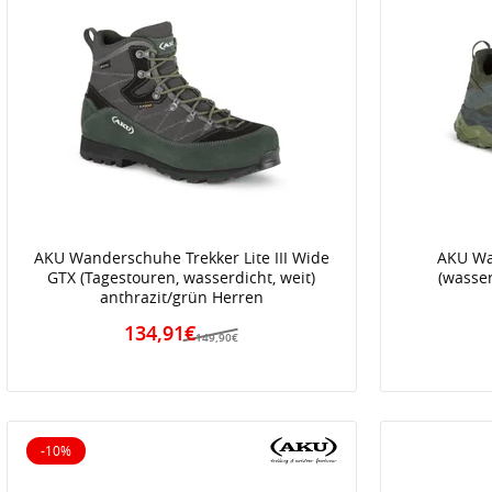
AKU Wanderschuhe Trekker Lite III Wide
AKU Wa
GTX (Tagestouren, wasserdicht, weit)
(wasse
anthrazit/grün Herren
134,91€
149,90€
-10%
10% reduziert