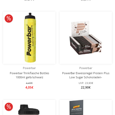
10% reduziert
Powerbar
Powerbar
Powerbar Trinkflasche Bottles
PowerBar Eiweissriegel Protein Plus
1000ml gelb/schwarz
Low Sugar Schokoladen-
Geschmack (Chocolate/Brownie) 16x35g
4,49€
UVP:
23,90€
Box
4,05€
22,90€
10% reduziert