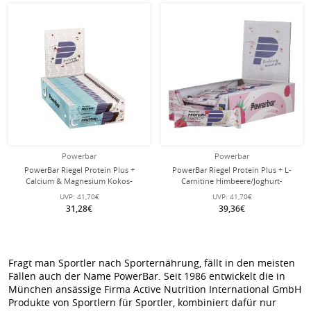
Powerbar
Powerbar
PowerBar Riegel Protein Plus +
PowerBar Riegel Protein Plus + L-
Calcium & Magnesium Kokos-
Carnitine Himbeere/Joghurt-
Geschmack 30x35g Box
Geschmack 30x35g Box
UVP:
41,70€
UVP:
41,70€
31,28€
39,36€
Fragt man Sportler nach Sporternährung, fällt in den meisten
Fällen auch der Name PowerBar. Seit 1986 entwickelt die in
München ansässige Firma Active Nutrition International GmbH
Produkte von Sportlern für Sportler, kombiniert dafür nur