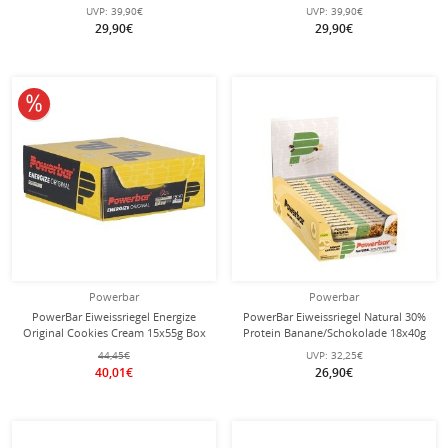
Geschmack 10x90g Box
10x90g Box
UVP:
39,90€
UVP:
39,90€
29,90€
29,90€
10% reduziert
Powerbar
Powerbar
PowerBar Eiweissriegel Energize
PowerBar Eiweissriegel Natural 30%
Original Cookies Cream 15x55g Box
Protein Banane/Schokolade 18x40g
Box
44,45€
UVP:
32,25€
40,01€
26,90€