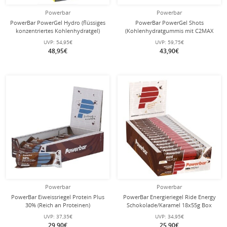
Powerbar
Powerbar
PowerBar PowerGel Hydro (flüssiges
PowerBar PowerGel Shots
konzentriertes Kohlenhydratgel)
(Kohlenhydratgummis mit C2MAX
Mojito - 24x67ml Box
Dual Source Carb Mix) Himbeere
UVP:
54,95€
UVP:
59,75€
24x60g Box
48,95€
43,90€
Powerbar
Powerbar
PowerBar Eiweissriegel Protein Plus
PowerBar Energieriegel Ride Energy
30% (Reich an Proteinen)
Schokolade/Karamel 18x55g Box
Schokolade 15x55g Box
UVP:
37,35€
UVP:
34,95€
29,90€
25,90€