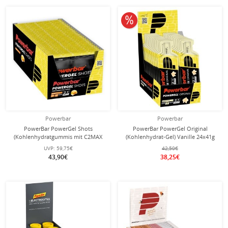
10% reduziert
Powerbar
Powerbar
PowerBar PowerGel Shots
PowerBar PowerGel Original
(Kohlenhydratgummis mit C2MAX
(Kohlenhydrat-Gel) Vanille 24x41g
Dual Source Carb Mix) Orange
Box
UVP:
59,75€
42,50€
24x60g Box
43,90€
38,25€