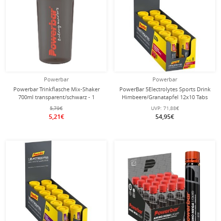
Powerbar
Powerbar
Powerbar Trinkflasche Mix-Shaker
PowerBar 5Electrolytes Sports Drink
700ml transparent/schwarz - 1
Himbeere/Granatapfel 12x10 Tabs
Flasche
Box
5,79€
UVP:
71,88€
5,21€
54,95€