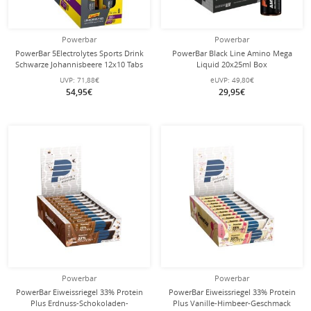
Powerbar
Powerbar
PowerBar 5Electrolytes Sports Drink
PowerBar Black Line Amino Mega
Schwarze Johannisbeere 12x10 Tabs
Liquid 20x25ml Box
Box
UVP:
71,88€
eUVP:
49,80€
54,95€
29,95€
Powerbar
Powerbar
PowerBar Eiweissriegel 33% Protein
PowerBar Eiweissriegel 33% Protein
Plus Erdnuss-Schokoladen-
Plus Vanille-Himbeer-Geschmack