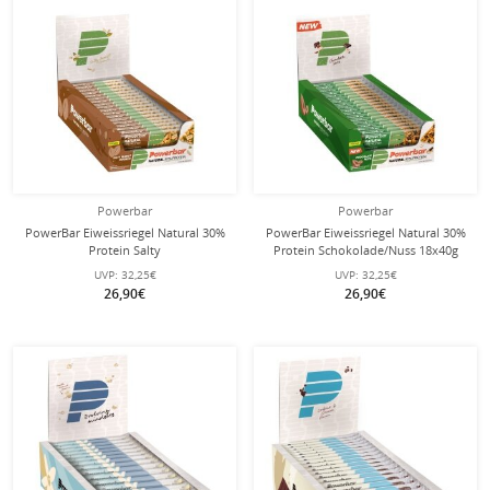
Powerbar
Powerbar
PowerBar Eiweissriegel Natural 30%
PowerBar Eiweissriegel Natural 30%
Protein Salty
Protein Schokolade/Nuss 18x40g
Erdnüssen/Kürbiskernen 18x40g
Box
UVP:
32,25€
UVP:
32,25€
Box
26,90€
26,90€