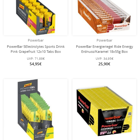
Powerbar
Powerbar
PowerBar 5Electrolytes Sports Drink
PowerBar Energieriegel Ride Energy
Pink Grapefruit 12x10 Tabs Box
Erdnuss/Karamel 18x55g Box
UVP:
71,88€
UVP:
34,95€
54,95€
25,90€