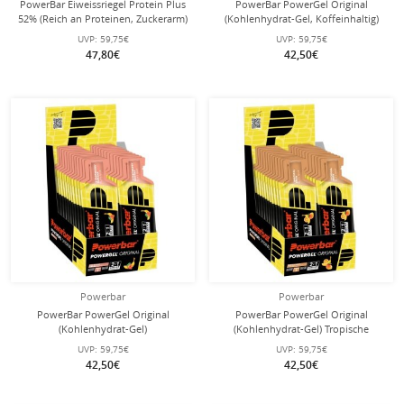
PowerBar Eiweissriegel Protein Plus
PowerBar PowerGel Original
52% (Reich an Proteinen, Zuckerarm)
(Kohlenhydrat-Gel, Koffeinhaltig)
Schokolade/Nuss 20x50g Box
Apfel 24x41g Box
UVP:
59,75€
UVP:
59,75€
47,80€
42,50€
Powerbar
Powerbar
PowerBar PowerGel Original
PowerBar PowerGel Original
(Kohlenhydrat-Gel)
(Kohlenhydrat-Gel) Tropische
Erdbeere/Banane 24x41g Box
Früchte 24x41g Box
UVP:
59,75€
UVP:
59,75€
42,50€
42,50€