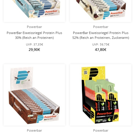
Powerbar
Powerbar
PowerBar Eiweissriegel Protein Plus
PowerBar Eiweissriegel Protein Plus
30% (Reich an Proteinen)
52% (Reich an Proteinen, Zuckerarm)
Vanille/Kokos 15x55g Box
Cookies & Cream 20x50g Box
UVP:
37,35€
UVP:
59,75€
29,90€
47,80€
Powerbar
Powerbar