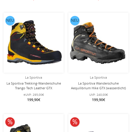
NEU
NEU
La Sportiva
La Sportiva
La Sportiva Trekking-Wanderschuhe
La Sportiva Wanderschuhe
Trango Tech Leather GTX
Aequilibrium Hike GTX (wasserdicht)
(Nubukeder, wasserdicht)
carbongrau/papaya Herren
eUVP:
295,00€
UVP:
240,00€
schwarz/gelb Herren
199,90€
199,90€
10% reduziert
10% reduziert