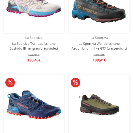
La Sportiva
La Sportiva
La Sportiva Trail-Laufschuhe
La Sportiva Wanderschuhe
Bushido III hellgrau/blau/violett
Aequilibrium Hike GTX (wasserdicht)
Damen
carbongrau/tropicblau Herren
144,95€
209,90€
130,46€
188,91€
10% reduziert
10% reduziert