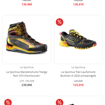
144,95€
144,90€
130,46€
130,41€
10% reduziert
La Sportiva
La Sportiva
La Sportiva Wanderschuhe Trango
La Sportiva Trail-Laufschuhe
Tech GTX (Hochtouren-
Bushido III 2024 schwarz/gelb
Bergwandern, wasserdicht)
Herren
UVP:
285,00€
139,90€
schwarz/gelb Herren
239,90€
125,91€
10% reduziert
10% reduziert