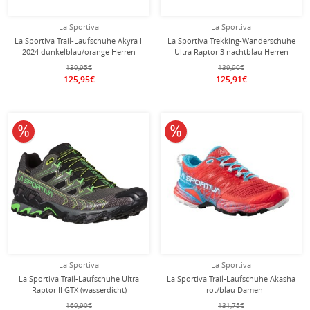
La Sportiva
La Sportiva
La Sportiva Trail-Laufschuhe Akyra II
La Sportiva Trekking-Wanderschuhe
2024 dunkelblau/orange Herren
Ultra Raptor 3 nachtblau Herren
139,95€
139,90€
125,95€
125,91€
10% reduziert
10% reduziert
La Sportiva
La Sportiva
La Sportiva Trail-Laufschuhe Ultra
La Sportiva Trail-Laufschuhe Akasha
Raptor II GTX (wasserdicht)
II rot/blau Damen
metallgrau/grün Herren
169,90€
131,75€