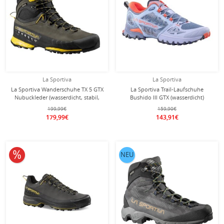
La Sportiva
La Sportiva
La Sportiva Wanderschuhe TX 5 GTX
La Sportiva Trail-Laufschuhe
Nubuckleder (wasserdicht, stabil,
Bushido III GTX (wasserdicht)
schützend)
blau/hellgrau/orange Damen
199,99€
159,90€
carbongrün/schwarz/gelb Herren
179,99€
143,91€
10% reduziert
NEU