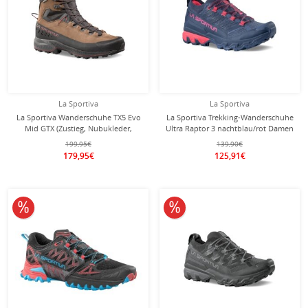
La Sportiva
La Sportiva
La Sportiva Wanderschuhe TX5 Evo
La Sportiva Trekking-Wanderschuhe
Mid GTX (Zustieg, Nubukleder,
Ultra Raptor 3 nachtblau/rot Damen
wasserdicht) braun Herren
199,95€
139,90€
179,95€
125,91€
10% reduziert
10% reduziert