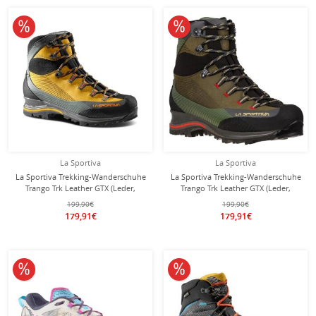
10% reduziert
10% reduziert
La Sportiva
La Sportiva
La Sportiva Trekking-Wanderschuhe
La Sportiva Trekking-Wanderschuhe
Trango Trk Leather GTX (Leder,
Trango Trk Leather GTX (Leder,
wasserdicht) gelb Herren
wasserdicht) braun/ivygrün Herren
199,90€
199,90€
179,91€
179,91€
10% reduziert
10% reduziert