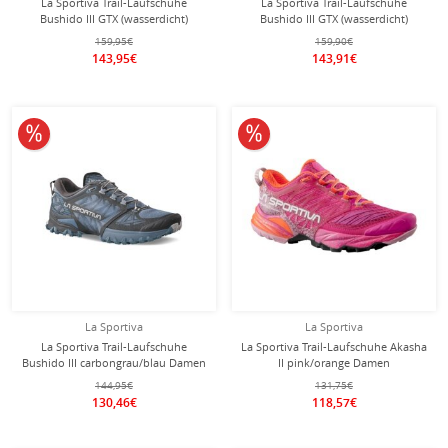
La Sportiva Trail-Laufschuhe
La Sportiva Trail-Laufschuhe
Bushido III GTX (wasserdicht)
Bushido III GTX (wasserdicht)
orange/gelb/schwarz Herren
braun/orange Herren
159,95€
159,90€
143,95€
143,91€
10% reduziert
10% reduziert
La Sportiva
La Sportiva
La Sportiva Trail-Laufschuhe
La Sportiva Trail-Laufschuhe Akasha
Bushido III carbongrau/blau Damen
II pink/orange Damen
144,95€
131,75€
130,46€
118,57€