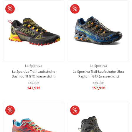
10% reduziert
10% reduziert
La Sportiva
La Sportiva
La Sportiva Trail-Laufschuhe
La Sportiva Trail-Laufschuhe Ultra
Bushido III GTX (wasserdicht)
Raptor II GTX (wasserdicht)
schwarz/gelb Herren
sturmblau/lime Herren
159,90€
169,90€
143,91€
152,91€
10% reduziert
10% reduziert