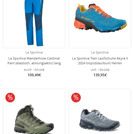
La Sportiva
La Sportiva
La Sportiva Wanderhose Cardinal
La Sportiva Trail-Laufschuhe Akyra II
Pant (elastisch, atmungsaktiv) lang
2024 tropicblau/bunt Herren
blau Herren
eUVP:
185,00€
UVP:
160,00€
109,49€
139,95€
10% reduziert
10% reduziert