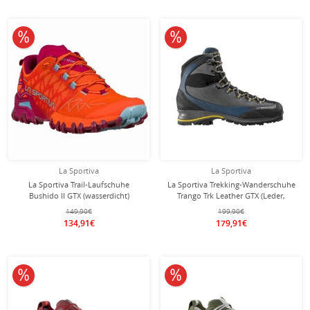
10% reduziert
10% reduziert
La Sportiva
La Sportiva
La Sportiva Trail-Laufschuhe
La Sportiva Trekking-Wanderschuhe
Bushido II GTX (wasserdicht)
Trango Trk Leather GTX (Leder,
violett/orange Damen
wasserdicht) carbongrau/alpine
149,90€
199,90€
Herren
134,91€
179,91€
10% reduziert
10% reduziert