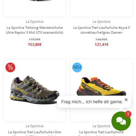
La Sportiva
La Sportiva
La Sportiva Trekking-Wanderschuhe
La Sportiva Trail-Laufschuhe Akyra II
Ultra Raptor 3 Mid GTX (wasserdicht)
stoneblau/hellgrau Damen
dunkelgrün/schwarz Herren
170,95€
134,90€
153,86€
121,41€
10% reduziert
NEU
La Sportiva
La Sportiva
La Sportiva Trail-Laufschuhe Ultra
La Sportiva Trail-Laufschuhe