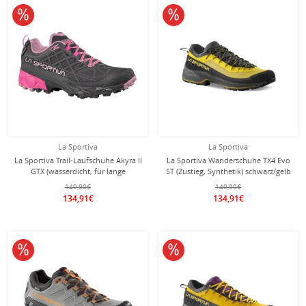
10% reduziert
10% reduziert
La Sportiva
La Sportiva
La Sportiva Trail-Laufschuhe Akyra II
La Sportiva Wanderschuhe TX4 Evo
GTX (wasserdicht, für lange
ST (Zustieg, Synthetik) schwarz/gelb
Strecken) 2024 schwarz/rose Damen
Herren
149,90€
149,90€
134,91€
134,91€
10% reduziert
10% reduziert