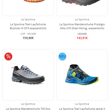
La Sportiva
La Sportiva
La Sportiva Trail-Laufschuhe
La Sportiva Wanderschuhe Prodigio
Bushido III GTX (wasserdicht)
Hike GTX (Fast-Hiking, wasserdicht)
gelb/blau/orange Damen
schwarz/savanagelb Herren
UVP:
190,00€
159,90€
159,90€
143,91€
10% reduziert
NEU
La Sportiva
La Sportiva
La Sportiva Wanderschuhe TX5 Evo
La Sportiva Trail-Laufschuhe Jackal II