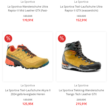
La Sportiva
La Sportiva
La Sportiva Wanderschuhe Ultra
La Sportiva Trail-Laufschuhe Ultra
Raptor II Mid Leather GTX (Fast-
Raptor II GTX (wasserdicht)
Hiking, Nubukleder, wasserdicht)
schwarz/gelb Herren
189,90€
169,90€
savannengelb Herren
170,91€
152,91€
10% reduziert
10% reduziert
La Sportiva
La Sportiva
La Sportiva Trail-Laufschuhe Akyra II
La Sportiva Trekking-Wanderschuhe
2024 gelb/everglade Herren
Trango Tech Leather GTX
(Nubukeder, wasserdicht)
139,95€
239,90€
gelb/schwarz Herren
125,95€
215,91€