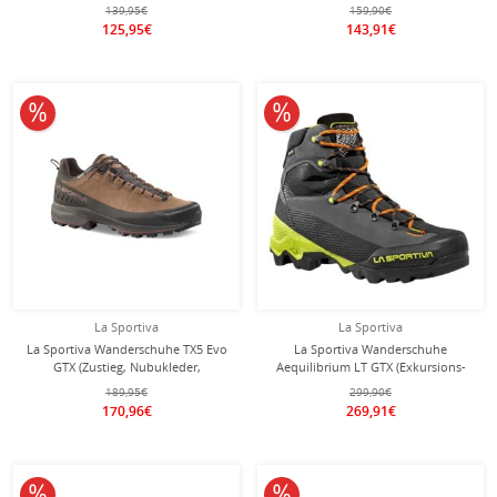
rot/pink Damen
139,95€
159,90€
125,95€
143,91€
10% reduziert
10% reduziert
La Sportiva
La Sportiva
La Sportiva Wanderschuhe TX5 Evo
La Sportiva Wanderschuhe
GTX (Zustieg, Nubukleder,
Aequilibrium LT GTX (Exkursions-
wasserdicht) braun Herren
Bergwandern, Nubukleder,
189,95€
299,90€
wasserdicht) carbongrau/lime
170,96€
269,91€
Herren
10% reduziert
10% reduziert