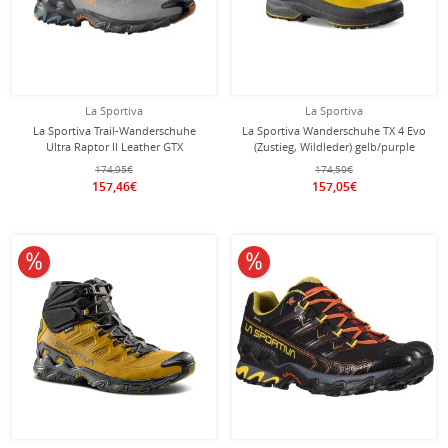
La Sportiva
La Sportiva
La Sportiva Trail-Wanderschuhe
La Sportiva Wanderschuhe TX 4 Evo
Ultra Raptor II Leather GTX
(Zustieg, Wildleder) gelb/purple
(Nubukleder, wasserdicht) grau
Herren
174,95€
174,50€
Herren
157,46€
157,05€
10% reduziert
10% reduziert