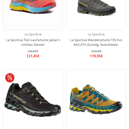
La Sportiva
La Sportiva
La Sportiva Trail-Laufschuhe Jackal II
La Sportiva Wanderschuhe TX5 Evo
rot/blau Damen
Mid GTX (Zustieg, Nubukleder,
wasserdicht) carbongrau/gelb
134,95€
199,95€
Herren
121,45€
179,95€
10% reduziert