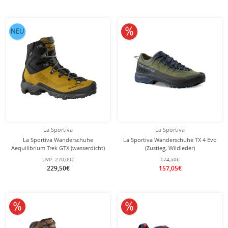
10% reduziert
NEU
La Sportiva
La Sportiva
La Sportiva Wanderschuhe
La Sportiva Wanderschuhe TX 4 Evo
Aequilibrium Trek GTX (wasserdicht)
(Zustieg, Wildleder)
gelb/schwarz Herren
dunkelgrün/skyblau Herren
UVP:
270,00€
174,50€
229,50€
157,05€
10% reduziert
10% reduziert