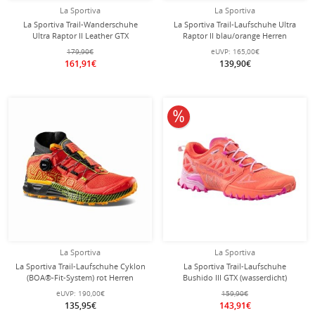
La Sportiva
La Sportiva
La Sportiva Trail-Wanderschuhe
La Sportiva Trail-Laufschuhe Ultra
Ultra Raptor II Leather GTX
Raptor II blau/orange Herren
(Nubukleder, wasserdicht) schwarz
179,90€
eUVP:
165,00€
Herren
161,91€
139,90€
10% reduziert
La Sportiva
La Sportiva
La Sportiva Trail-Laufschuhe Cyklon
La Sportiva Trail-Laufschuhe
(BOA®-Fit-System) rot Herren
Bushido III GTX (wasserdicht)
orange/rosa/violett Damen
eUVP:
190,00€
159,90€
135,95€
143,91€