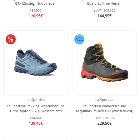
GTX (Zustieg, Nubukleder,
Boa blau/lime Herren
wasserdicht) blaugrau/schwarz
189,95€
eUVP:
205,00€
Damen
170,96€
144,95€
10% reduziert
NEU
La Sportiva
La Sportiva
La Sportiva Trekking-Wanderschuhe
La Sportiva Wanderschuhe
Ultra Raptor 3 GTX (wasserdicht)
Aequilibrium Trek GTX (wasserdicht)
stoneblau/nachtblau Damen
carbongrau/schwarz Herren
154,95€
UVP:
270,00€
139,46€
229,50€