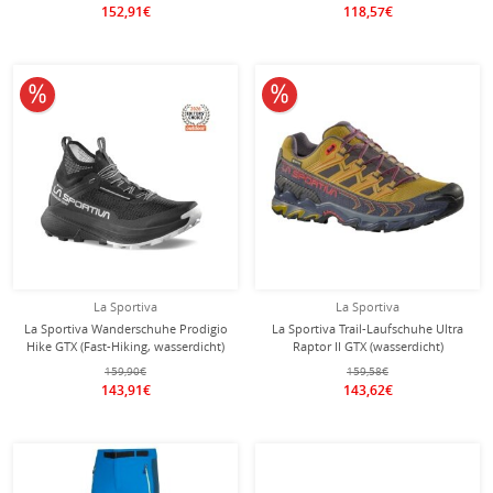
152,91€
118,57€
10% reduziert
10% reduziert
La Sportiva
La Sportiva
La Sportiva Wanderschuhe Prodigio
La Sportiva Trail-Laufschuhe Ultra
Hike GTX (Fast-Hiking, wasserdicht)
Raptor II GTX (wasserdicht)
schwarz/grau Herren
savannagelb/nachtblau Herren
159,90€
159,58€
143,91€
143,62€