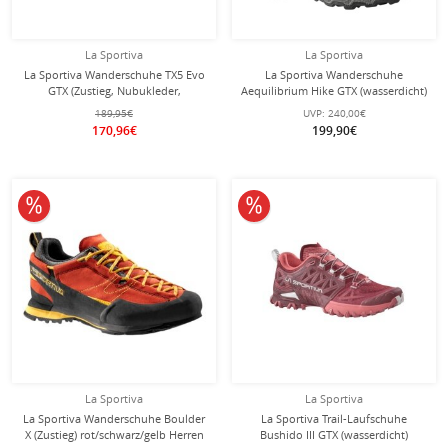
La Sportiva
La Sportiva
La Sportiva Wanderschuhe TX5 Evo
La Sportiva Wanderschuhe
GTX (Zustieg, Nubukleder,
Aequilibrium Hike GTX (wasserdicht)
wasserdicht) carbongrau/gelb
carbongrau/schwarz Herren
189,95€
UVP:
240,00€
Herren
170,96€
199,90€
10% reduziert
10% reduziert
La Sportiva
La Sportiva
La Sportiva Wanderschuhe Boulder
La Sportiva Trail-Laufschuhe
X (Zustieg) rot/schwarz/gelb Herren
Bushido III GTX (wasserdicht)