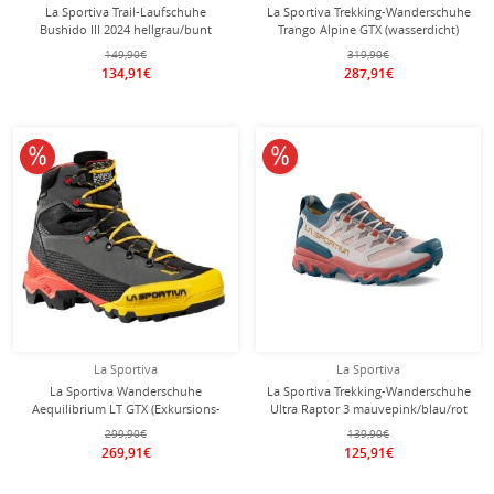
La Sportiva Trail-Laufschuhe
La Sportiva Trekking-Wanderschuhe
Bushido III 2024 hellgrau/bunt
Trango Alpine GTX (wasserdicht)
Herren
mochbraun/schwarz Herren
149,90€
319,90€
134,91€
287,91€
10% reduziert
10% reduziert
La Sportiva
La Sportiva
La Sportiva Wanderschuhe
La Sportiva Trekking-Wanderschuhe
Aequilibrium LT GTX (Exkursions-
Ultra Raptor 3 mauvepink/blau/rot
Bergwandern, Nubukleder,
Damen
299,90€
139,90€
wasserdicht) schwarz/rot/gelb
269,91€
125,91€
Herren