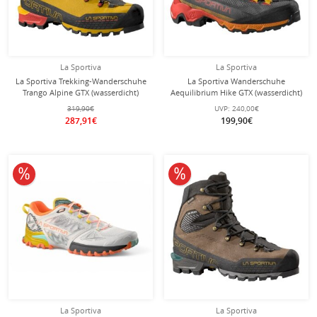
La Sportiva
La Sportiva
La Sportiva Trekking-Wanderschuhe
La Sportiva Wanderschuhe
Trango Alpine GTX (wasserdicht)
Aequilibrium Hike GTX (wasserdicht)
gelb/schwarz Herren
carbongrau/gelb Herren
319,90€
UVP:
240,00€
287,91€
199,90€
10% reduziert
10% reduziert
La Sportiva
La Sportiva