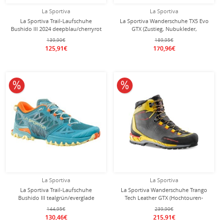
La Sportiva
La Sportiva
La Sportiva Trail-Laufschuhe
La Sportiva Wanderschuhe TX5 Evo
Bushido III 2024 deepblau/cherryrot
GTX (Zustieg, Nubukleder,
Herren
wasserdicht) dunkelgrün Herren
139,90€
189,95€
125,91€
170,96€
10% reduziert
10% reduziert
La Sportiva
La Sportiva
La Sportiva Trail-Laufschuhe
La Sportiva Wanderschuhe Trango
Bushido III tealgrün/everglade
Tech Leather GTX (Hochtouren-
Damen
Bergwandern, wasserdicht)
144,95€
239,90€
schwarz/gelb Herren
130,46€
215,91€