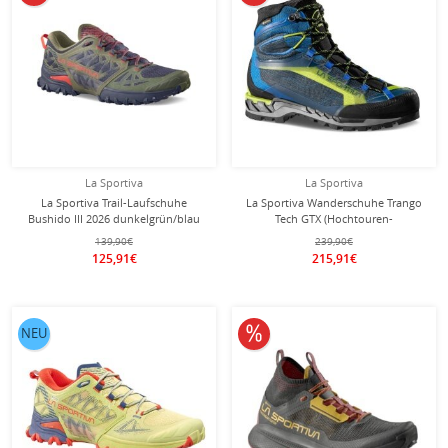
La Sportiva
La Sportiva
La Sportiva Trail-Laufschuhe
La Sportiva Wanderschuhe Trango
Bushido III 2026 dunkelgrün/blau
Tech GTX (Hochtouren-
Herren
Bergwandern, wasserdicht)
139,90€
239,90€
elektrikblau/limegrün Herren
125,91€
215,91€
10% reduziert
NEU