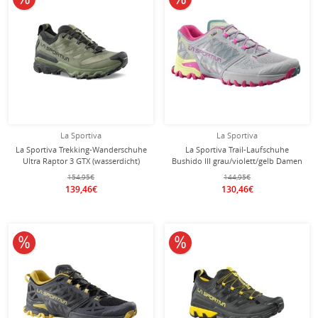
La Sportiva
La Sportiva
La Sportiva Trekking-Wanderschuhe
La Sportiva Trail-Laufschuhe
Ultra Raptor 3 GTX (wasserdicht)
Bushido III grau/violett/gelb Damen
dunkelgrün/schwarz Herren
154,95€
144,95€
139,46€
130,46€
10% reduziert
10% reduziert