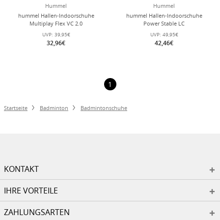
Hummel
Hummel
hummel Hallen-Indoorschuhe
hummel Hallen-Indoorschuhe
Multiplay Flex VC 2.0
Power Stable LC
(Klettverschluss) hellblau Kinder
schwarz/anthrazitgrau Kinder
UVP:
39,95€
UVP:
49,95€
32,96€
42,46€
1
Startseite
Badminton
Badmintonschuhe
KONTAKT
IHRE VORTEILE
ZAHLUNGSARTEN