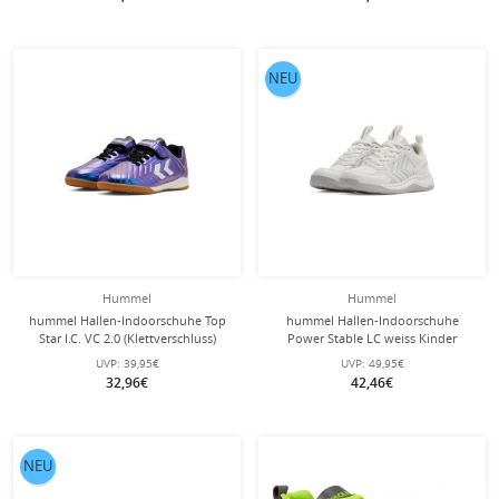
NEU
Hummel
Hummel
hummel Hallen-Indoorschuhe Top
hummel Hallen-Indoorschuhe
Star I.C. VC 2.0 (Klettverschluss)
Power Stable LC weiss Kinder
navyblau/bunt Kinder
UVP:
39,95€
UVP:
49,95€
32,96€
42,46€
NEU