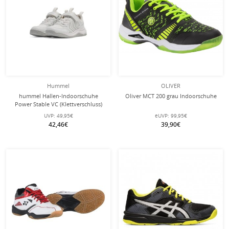
Hummel
OLIVER
hummel Hallen-Indoorschuhe
Oliver MCT 200 grau Indoorschuhe
Power Stable VC (Klettverschluss)
weiss Kinder
UVP:
49,95€
eUVP:
99,95€
42,46€
39,90€