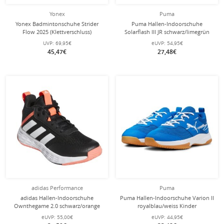
Yonex
Puma
Yonex Badmintonschuhe Strider
Puma Hallen-Indoorschuhe
Flow 2025 (Klettverschluss)
Solarflash III JR schwarz/limegrün
schwarz/blau Kinder
Kinder
UVP:
69,95€
eUVP:
54,95€
45,47€
27,48€
adidas Performance
Puma
adidas Hallen-Indoorschuhe
Puma Hallen-Indoorschuhe Varion II
Ownthegame 2.0 schwarz/orange
royalblau/weiss Kinder
Kinder
eUVP:
55,00€
eUVP:
44,95€