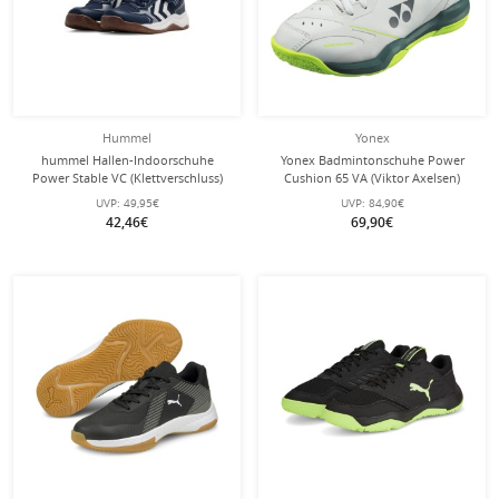
Hummel
Yonex
hummel Hallen-Indoorschuhe
Yonex Badmintonschuhe Power
Power Stable VC (Klettverschluss)
Cushion 65 VA (Viktor Axelsen)
marineblau Kinder
hellgrau Kinder
UVP:
49,95€
UVP:
84,90€
42,46€
69,90€