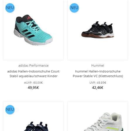
NEU
NEU
adidas Performance
Hummel
adidas Hallen-Indoorschuhe Court
hummel Hallen-Indoorschuhe
Stabil aquablau/schwarz Kinder
Power Stable VC (Klettverschluss)
schwarz/anthrazitgrau Kinder
eUVP:
60,00€
UVP:
49,95€
49,95€
42,46€
NEU