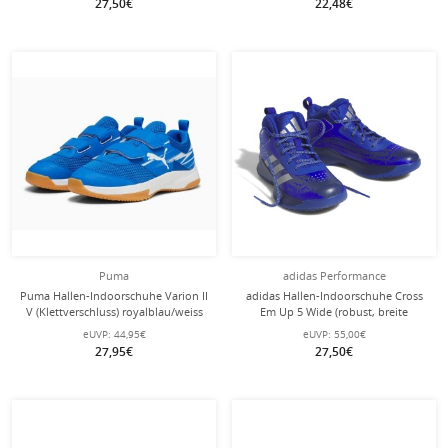
27,50€
22,48€
Puma
adidas Performance
Puma Hallen-Indoorschuhe Varion II
adidas Hallen-Indoorschuhe Cross
V (Klettverschluss) royalblau/weiss
Em Up 5 Wide (robust, breite
Kleinkinder
Passform) royalblau Kinder
eUVP:
44,95€
eUVP:
55,00€
27,95€
27,50€