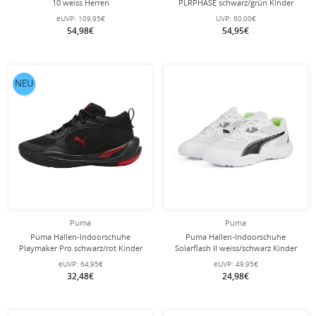
10 weiss Herren
PLRPHASE schwarz/grün Kinder
eUVP:
109,95€
UVP:
80,00€
54,98€
54,95€
NEU
Puma
Puma
Puma Hallen-Indoorschuhe
Puma Hallen-Indoorschuhe
Playmaker Pro schwarz/rot Kinder
Solarflash II weiss/schwarz Kinder
eUVP:
64,95€
eUVP:
49,95€
32,48€
24,98€