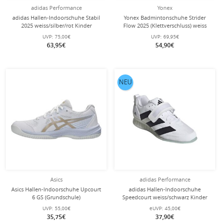
adidas Performance
Yonex
adidas Hallen-Indoorschuhe Stabil
Yonex Badmintonschuhe Strider
2025 weiss/silber/rot Kinder
Flow 2025 (Klettverschluss) weiss
Kinder
UVP:
75,00€
UVP:
69,95€
63,95€
54,90€
NEU
Asics
adidas Performance
Asics Hallen-Indoorschuhe Upcourt
adidas Hallen-Indoorschuhe
6 GS (Grundschule)
Speedcourt weiss/schwarz Kinder
weiss/champagne Kinder
UVP:
55,00€
eUVP:
45,00€
35,75€
37,90€