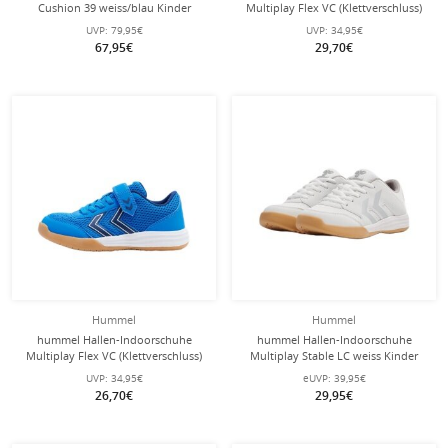
Cushion 39 weiss/blau Kinder
Multiplay Flex VC (Klettverschluss)
limonegrün/blau Kinder
UVP:
79,95€
UVP:
34,95€
67,95€
29,70€
Hummel
Hummel
hummel Hallen-Indoorschuhe
hummel Hallen-Indoorschuhe
Multiplay Flex VC (Klettverschluss)
Multiplay Stable LC weiss Kinder
blau/weiss Kinder
UVP:
34,95€
eUVP:
39,95€
26,70€
29,95€