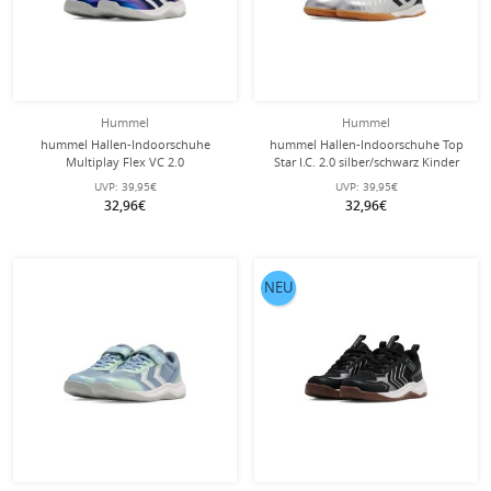
Hummel
Hummel
hummel Hallen-Indoorschuhe
hummel Hallen-Indoorschuhe Top
Multiplay Flex VC 2.0
Star I.C. 2.0 silber/schwarz Kinder
(Klettverschluss) navyblau Kinder
UVP:
39,95€
UVP:
39,95€
32,96€
32,96€
NEU