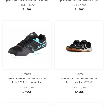
eUVP:
45,00€
UVP:
45,00€
37,90€
37,90€
Yonex
Hummel
Yonex Badmintonschuhe Strider
hummel Hallen-Indoorschuhe
Flow 2025 (Schnürsenkel)
Multiplay Flex VC 2.0
schwarz/blau Kinder
(Klettverschluss) schwarz/weiss
UVP:
69,95€
UVP:
39,95€
Kinder
57,95€
32,96€