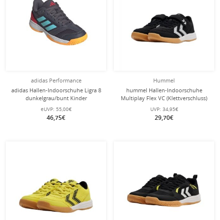
adidas Performance
Hummel
adidas Hallen-Indoorschuhe Ligra 8
hummel Hallen-Indoorschuhe
dunkelgrau/bunt Kinder
Multiplay Flex VC (Klettverschluss)
schwarz/weiss Kinder
eUVP:
55,00€
UVP:
34,95€
46,75€
29,70€