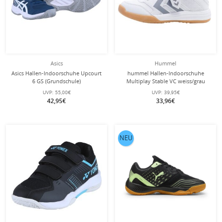
Asics
Hummel
Asics Hallen-Indoorschuhe Upcourt
hummel Hallen-Indoorschuhe
6 GS (Grundschule)
Multiplay Stable VC weiss/grau
dunkelblau/weiss Kinder
Kinder
UVP:
55,00€
UVP:
39,95€
42,95€
33,96€
NEU