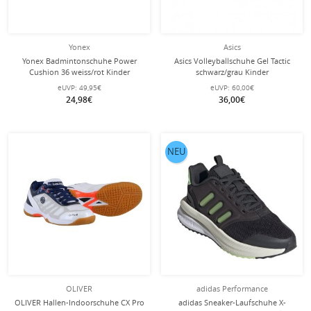
Yonex
Asics
Yonex Badmintonschuhe Power
Asics Volleyballschuhe Gel Tactic
Cushion 36 weiss/rot Kinder
schwarz/grau Kinder
eUVP:
49,95€
eUVP:
60,00€
24,98€
36,00€
NEU
OLIVER
adidas Performance
OLIVER Hallen-Indoorschuhe CX Pro
adidas Sneaker-Laufschuhe X-