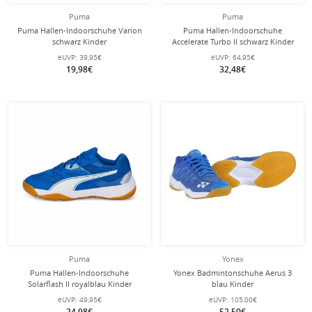
Puma
Puma
Puma Hallen-Indoorschuhe Varion
Puma Hallen-Indoorschuhe
schwarz Kinder
Accelerate Turbo II schwarz Kinder
eUVP:
39,95€
eUVP:
64,95€
19,98€
32,48€
Puma
Yonex
Puma Hallen-Indoorschuhe
Yonex Badmintonschuhe Aerus 3
Solarflash II royalblau Kinder
blau Kinder
eUVP:
49,95€
eUVP:
105,00€
24,98€
52,50€