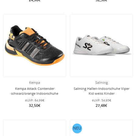
Kempa
Salming
Kempa Attack Contender
Salming Hallen-Indoorschuhe Viper
schwarz/orange Indoorschuhe
Kid weiss Kinder
Kinder
eUVP:
64,99€
eUVP:
54,95€
32,50€
27,48€
NEU