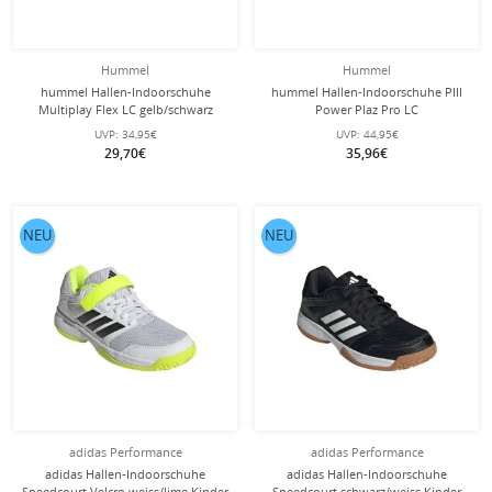
Hummel
Hummel
hummel Hallen-Indoorschuhe
hummel Hallen-Indoorschuhe PIII
Multiplay Flex LC gelb/schwarz
Power Plaz Pro LC
Kinder
schwarz/weiss/gelb Kinder
UVP:
34,95€
UVP:
44,95€
29,70€
35,96€
NEU
NEU
adidas Performance
adidas Performance
adidas Hallen-Indoorschuhe
adidas Hallen-Indoorschuhe
Speedcourt Velcro weiss/lime Kinder
Speedcourt schwarz/weiss Kinder