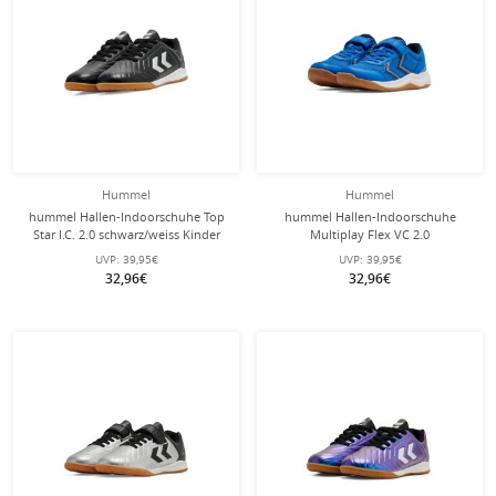
Hummel
Hummel
hummel Hallen-Indoorschuhe Top
hummel Hallen-Indoorschuhe
Star I.C. 2.0 schwarz/weiss Kinder
Multiplay Flex VC 2.0
(Klettverschluss) indigoblau/weiss
UVP:
39,95€
UVP:
39,95€
Kinder
32,96€
32,96€