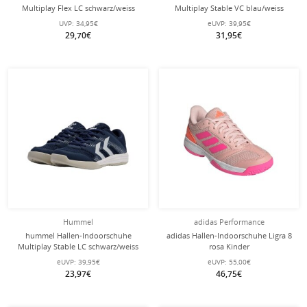
Multiplay Flex LC schwarz/weiss
Multiplay Stable VC blau/weiss
Kinder
Kinder
UVP:
34,95€
eUVP:
39,95€
29,70€
31,95€
Hummel
adidas Performance
hummel Hallen-Indoorschuhe
adidas Hallen-Indoorschuhe Ligra 8
Multiplay Stable LC schwarz/weiss
rosa Kinder
Kinder
eUVP:
39,95€
eUVP:
55,00€
23,97€
46,75€