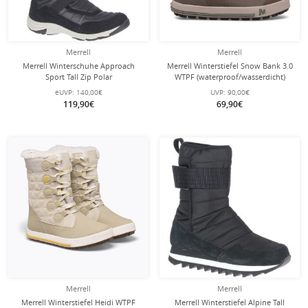
Merrell
Merrell
Merrell Winterschuhe Approach
Merrell Winterstiefel Snow Bank 3.0
Sport Tall Zip Polar
WTPF (waterproof/wasserdicht)
Waterproof/wasserdicht schwarz
dunkelbraun Kinder
eUVP:
140,00€
UVP:
90,00€
Damen
119,90€
69,90€
Merrell
Merrell
Merrell Winterstiefel Heidi WTPF
Merrell Winterstiefel Alpine Tall