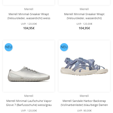
Merrell
Merrell
Merrell Minimal-Sneaker Wrapt
Merrell Minimal-Sneaker Wrapt
(Veloursleder, wasserdicht) weiss
(Veloursleder, wasserdicht)
Damen
cherry/burgund Damen
UVP:
120,00€
UVP:
120,00€
104,95€
104,95€
NEU
NEU
Merrell
Merrell
Merrell Minimal-Laufschuhe Vapor
Merrell Sandale Harbor Backstrap
Glove 7 (Barfussschuhe) weiss/grau
(Vollnarbenleder) blau/beige Damen
Herren
UVP:
120,00€
UVP:
90,00€