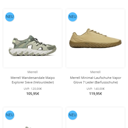
NEU
NEU
Merrell
Merrell
Merrell Wandersandale Maipo
Merrell Minimal-Laufschuhe Vapor
Explorer Sieve (Veloursleder)
Glove 7 Leder (Barfussschuhe)
ivygrün Herren
hellbraun Herren
UVP:
120,00€
UVP:
140,00€
105,95€
119,95€
NEU
NEU