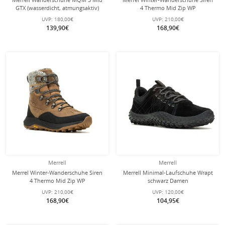
GTX (wasserdicht, atmungsaktiv)
4 Thermo Mid Zip WP
schwarz Herren
(Vollnarbenleder, wasserdicht)
UVP:
180,00€
UVP:
210,00€
schwarz Damen
139,90€
168,90€
Merrell
Merrell
Merrel Winter-Wanderschuhe Siren
Merrell Minimal-Laufschuhe Wrapt
4 Thermo Mid Zip WP
schwarz Damen
(Vollnarbenleder, wasserdicht)
UVP:
210,00€
UVP:
120,00€
braun Damen
168,90€
104,95€