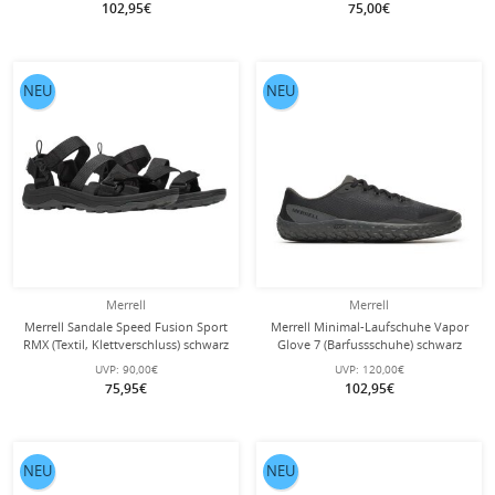
102,95€
75,00€
NEU
NEU
Merrell
Merrell
Merrell Sandale Speed Fusion Sport
Merrell Minimal-Laufschuhe Vapor
RMX (Textil, Klettverschluss) schwarz
Glove 7 (Barfussschuhe) schwarz
Herren
Herren
UVP:
90,00€
UVP:
120,00€
75,95€
102,95€
NEU
NEU