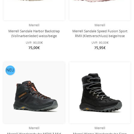
Merrell
Merrell
Merrell Sandale Harbor Backstrap
Merrell Sandale Speed Fusion Sport
(Vollnarbenleder) weiss/beige
RMX (Klettverschluss) beige/rose
Damen
Damen
UVP:
90,00€
UVP:
90,00€
75,00€
75,95€
NEU
Merrell
Merrell
Merrell Wanderschuhe MQM 3 Mid
Merrel Winter-Wanderschuhe Siren