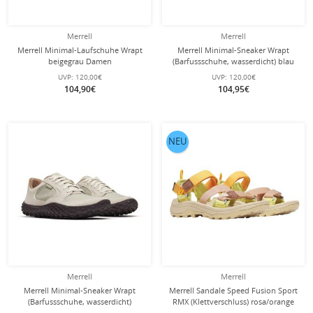
Merrell
Merrell
Merrell Minimal-Laufschuhe Wrapt
Merrell Minimal-Sneaker Wrapt
beigegrau Damen
(Barfussschuhe, wasserdicht) blau
Herren
UVP:
120,00€
UVP:
120,00€
104,90€
104,95€
NEU
Merrell
Merrell
Merrell Minimal-Sneaker Wrapt
Merrell Sandale Speed Fusion Sport
(Barfussschuhe, wasserdicht)
RMX (Klettverschluss) rosa/orange
beige/braun Herren
Damen