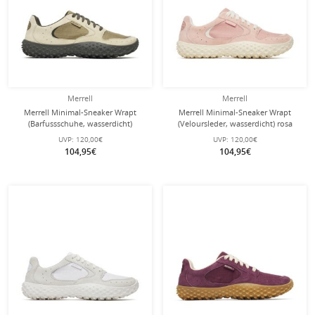
Merrell
Merrell
Merrell Minimal-Sneaker Wrapt
Merrell Minimal-Sneaker Wrapt
(Barfussschuhe, wasserdicht)
(Veloursleder, wasserdicht) rosa
beige/olive Herren
Damen
UVP:
120,00€
UVP:
120,00€
104,95€
104,95€