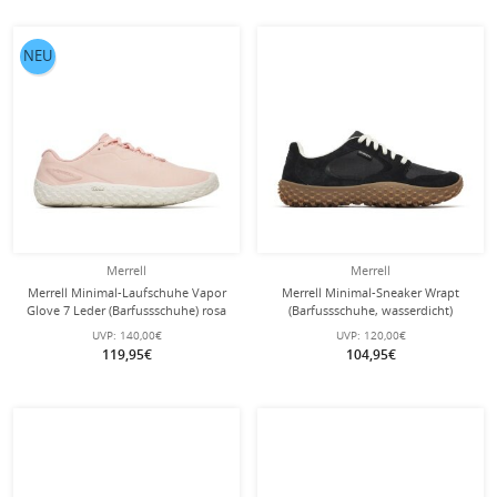
NEU
Merrell
Merrell
Merrell Minimal-Laufschuhe Vapor
Merrell Minimal-Sneaker Wrapt
Glove 7 Leder (Barfussschuhe) rosa
(Barfussschuhe, wasserdicht)
Damen
schwarz Herren
UVP:
140,00€
UVP:
120,00€
119,95€
104,95€