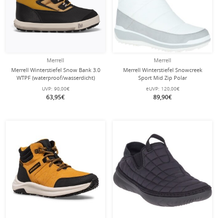
Merrell
Merrell
Merrell Winterstiefel Snow Bank 3.0
Merrell Winterstiefel Snowcreek
WTPF (waterproof/wasserdicht)
Sport Mid Zip Polar
hellbraun Kinder
Waterproof/wasserdicht weiss
UVP:
90,00€
eUVP:
120,00€
Damen
63,95€
89,90€