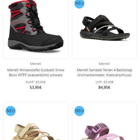
NEU
Merrell
Merrell
Merrell Winterstiefel Outback Snow
Merrell Sandale Terran 4 Backstrap
Boot WTPF (wasserdicht) schwarz
(Vollnarbenleder, Klettverschluss)
Kinder
schwarz Damen
eUVP:
65,00€
UVP:
95,00€
53,95€
84,95€
NEU
NEU