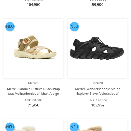
104,90€
59,90€
NEU
NEU
Merrell
Merrell
Merrell Sandale District 4 Backstrap
Merrell Wandersandale Maipo
(aus Vollnarbenleder) khaki/beige
Explorer Sieve (Veloursleder)
Damen
schwarz Herren
UVP:
80,00€
UVP:
120,00€
71,95€
105,95€
NEU
NEU