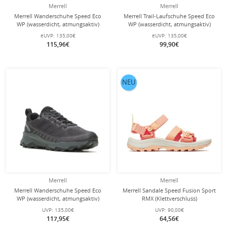
Merrell
Merrell
Merrell Wanderschuhe Speed Eco
Merrell Trail-Laufschuhe Speed Eco
WP (wasserdicht, atmungsaktiv)
WP (wasserdicht, atmungsaktiv)
lavarot/grau Herren
charcoalgrau/rot Herren
eUVP:
135,00€
eUVP:
135,00€
115,96€
99,90€
NEU
Merrell
Merrell
Merrell Wanderschuhe Speed Eco
Merrell Sandale Speed Fusion Sport
WP (wasserdicht, atmungsaktiv)
RMX (Klettverschluss)
schwarz/asphaltgrau Herren
pfirsischorange Damen
UVP:
135,00€
UVP:
90,00€
117,95€
64,56€