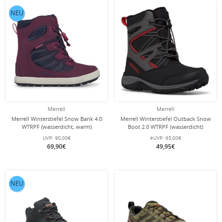
NEU
Merrell
Merrell
Merrell Winterstiefel Snow Bank 4.0
Merrell Winterstiefel Outback Snow
WTRPF (wasserdicht, warm)
Boot 2.0 WTRPF (wasserdicht)
violett/navyblau Mädchen
schwarz Kinder
UVP:
90,00€
eUVP:
65,00€
69,90€
49,95€
NEU