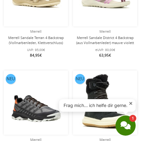
Merrell
Merrell
Merrell Sandale Terran 4 Backstrap
Merrell Sandale District 4 Backstrap
(Vollnarbenleder, Klettverschluss)
(aus Vollnarbenleder) mauve violett
beige/braun Damen
Damen
UVP:
95,00€
eUVP:
80,00€
84,95€
63,95€
NEU
NEU
Merrell
Merrell