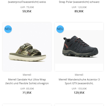
(waterproof/wasserdicht) weiss
Strap Polar (wasserdicht) schwarz
Kinder
Damen
UVP:
75,00€
UVP:
120,00€
59,95€
89,90€
NEU
NEU
Merrell
Merrell
Merrell Sandale Hut Ultra Wrap
Merrell Wanderschuhe Accentor 3
(leicht und flexible Sohle) olivegrün
Sport GTX (wasserdicht,
Herren
atmungsaktiv) grau/schwarz Herren
UVP:
85,00€
UVP:
155,00€
71,95€
129,95€