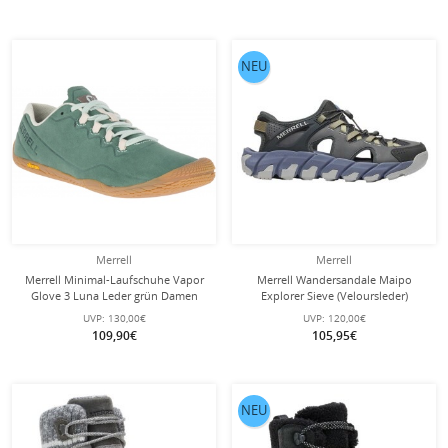
NEU
Merrell
Merrell
Merrell Minimal-Laufschuhe Vapor
Merrell Wandersandale Maipo
Glove 3 Luna Leder grün Damen
Explorer Sieve (Veloursleder)
grau/indigo Herren
UVP:
130,00€
UVP:
120,00€
109,90€
105,95€
NEU