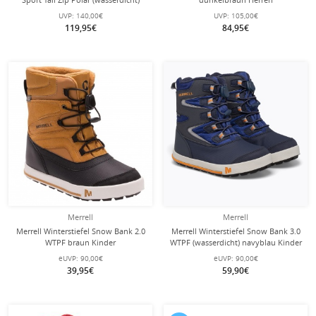
beige Damen
UVP:
140,00€
UVP:
105,00€
119,95€
84,95€
Merrell
Merrell
Merrell Winterstiefel Snow Bank 2.0
Merrell Winterstiefel Snow Bank 3.0
WTPF braun Kinder
WTPF (wasserdicht) navyblau Kinder
eUVP:
90,00€
eUVP:
90,00€
39,95€
59,90€