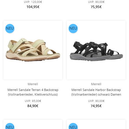
UVP:
120,00€
UVP:
90,00€
104,95€
75,95€
NEU
NEU
Merrell
Merrell
Merrell Sandale Terran 4 Backstrap
Merrell Sandale Harbor Backstrap
(Vollnarbenleder, Klettverschluss)
(Vollnarbenleder) schwarz Damen
beige Damen
UVP:
95,00€
UVP:
90,00€
84,90€
74,95€
NEU
NEU