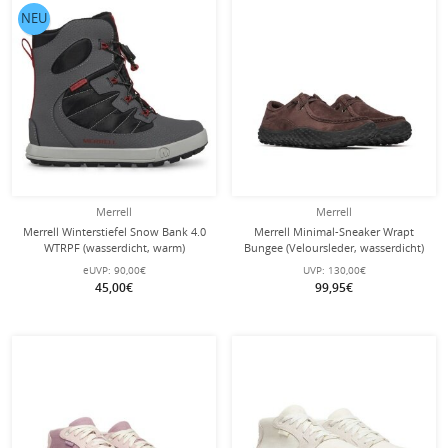
NEU
Merrell
Merrell
Merrell Winterstiefel Snow Bank 4.0
Merrell Minimal-Sneaker Wrapt
WTRPF (wasserdicht, warm)
Bungee (Veloursleder, wasserdicht)
grau/schwarz/rot Jungen
coffeebraun Herren
eUVP:
90,00€
UVP:
130,00€
45,00€
99,95€