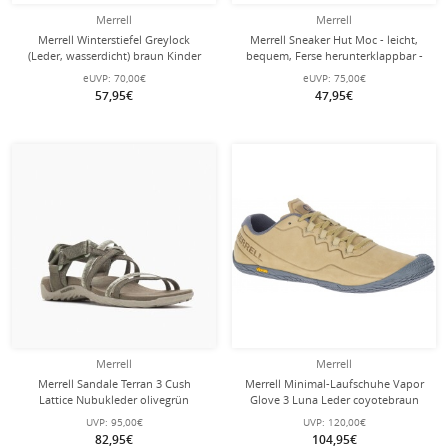
Merrell
Merrell
Merrell Winterstiefel Greylock
Merrell Sneaker Hut Moc - leicht,
(Leder, wasserdicht) braun Kinder
bequem, Ferse herunterklappbar -
schwarz Alltagschuhe Herren
eUVP:
70,00€
eUVP:
75,00€
57,95€
47,95€
Merrell
Merrell
Merrell Sandale Terran 3 Cush
Merrell Minimal-Laufschuhe Vapor
Lattice Nubukleder olivegrün
Glove 3 Luna Leder coyotebraun
Damen
Herren
UVP:
95,00€
UVP:
120,00€
82,95€
104,95€