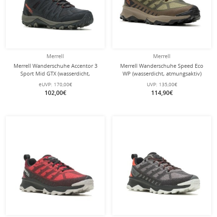
Merrell
Merrell
Merrell Wanderschuhe Accentor 3
Merrell Wanderschuhe Speed Eco
Sport Mid GTX (wasserdicht,
WP (wasserdicht, atmungsaktiv)
atmungsaktiv) grau/schwarz Herren
khaki/grün Herren
eUVP:
170,00€
UVP:
135,00€
102,00€
114,90€