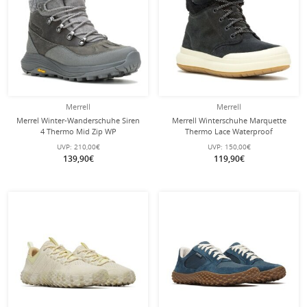
Merrell
Merrell
Merrel Winter-Wanderschuhe Siren
Merrell Winterschuhe Marquette
4 Thermo Mid Zip WP
Thermo Lace Waterproof
(Vollnarbenleder, wasserdicht)
(Veloursleder, wasserdicht) schwarz
UVP:
210,00€
UVP:
150,00€
charcoalgrau Damen
Damen
139,90€
119,90€