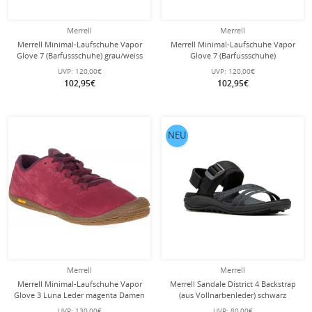
Merrell
Merrell
Merrell Minimal-Laufschuhe Vapor
Merrell Minimal-Laufschuhe Vapor
Glove 7 (Barfussschuhe) grau/weiss
Glove 7 (Barfussschuhe)
Herren
dunkelgrau/gold Herren
UVP:
120,00€
UVP:
120,00€
102,95€
102,95€
NEU
Merrell
Merrell
Merrell Minimal-Laufschuhe Vapor
Merrell Sandale District 4 Backstrap
Glove 3 Luna Leder magenta Damen
(aus Vollnarbenleder) schwarz
Damen
UVP:
130,00€
UVP:
80,00€