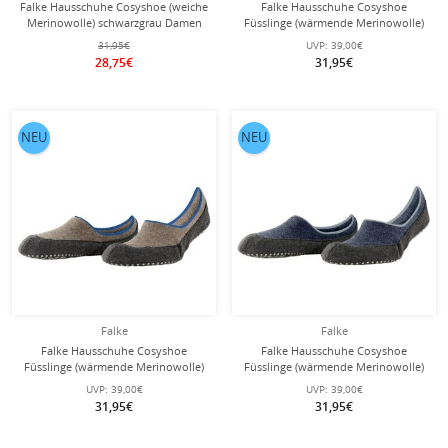
Falke Hausschuhe Cosyshoe (weiche
Falke Hausschuhe Cosyshoe
Merinowolle) schwarzgrau Damen
Füsslinge (wärmende Merinowolle)
anthrazitgrau Herren
31,95€
UVP:
39,00€
28,75€
31,95€
NEU
NEU
Falke
Falke
Falke Hausschuhe Cosyshoe
Falke Hausschuhe Cosyshoe
Füsslinge (wärmende Merinowolle)
Füsslinge (wärmende Merinowolle)
braun Herren
dunkelblau Herren
UVP:
39,00€
UVP:
39,00€
31,95€
31,95€