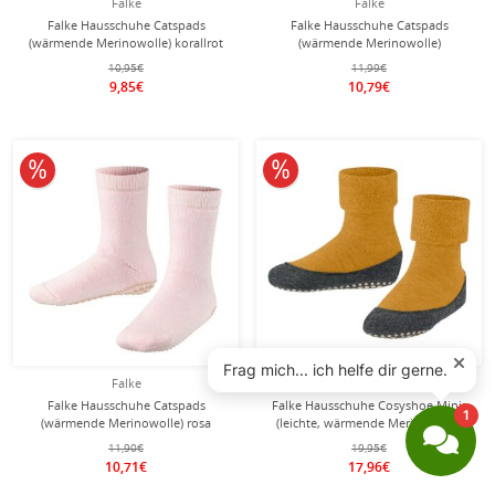
Falke
Falke
Falke Hausschuhe Catspads
Falke Hausschuhe Catspads
(wärmende Merinowolle) korallrot
(wärmende Merinowolle)
Kinder
marineblau Kinder
10,95€
11,99€
9,85€
10,79€
10% reduziert
10% reduziert
Falke
Falke
Falke Hausschuhe Catspads
Falke Hausschuhe Cosyshoe Minis
(wärmende Merinowolle) rosa
(leichte, wärmende Merinowolle)
Kinder
gelb/grau Kinder
11,90€
19,95€
10,71€
17,96€