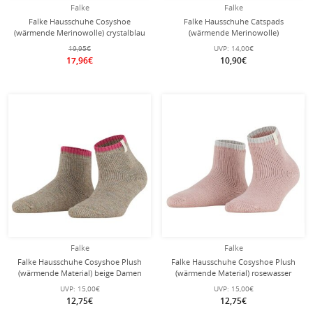
Falke
Falke
Falke Hausschuhe Cosyshoe
Falke Hausschuhe Catspads
(wärmende Merinowolle) crystalblau
(wärmende Merinowolle)
Babys/Kleinkinder
asphaltgrau Kinder
19,95€
UVP:
14,00€
17,96€
10,90€
Falke
Falke
Falke Hausschuhe Cosyshoe Plush
Falke Hausschuhe Cosyshoe Plush
(wärmende Material) beige Damen
(wärmende Material) rosewasser
Damen
UVP:
15,00€
UVP:
15,00€
12,75€
12,75€