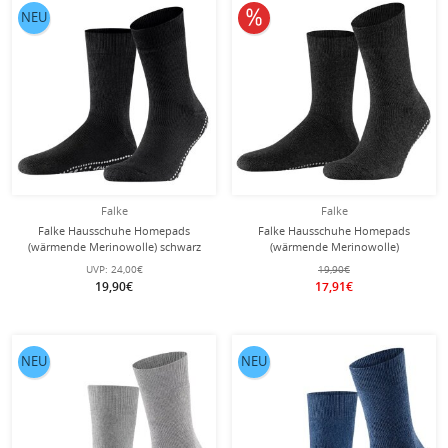
10% reduziert
NEU
Falke
Falke
Falke Hausschuhe Homepads
Falke Hausschuhe Homepads
(wärmende Merinowolle) schwarz
(wärmende Merinowolle)
Herren
asphaltgrau Herren
UVP:
24,00€
19,90€
19,90€
17,91€
NEU
NEU