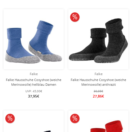
10% reduziert
Falke
Falke
Falke Hausschuhe Cosyshoe (weiche
Falke Hausschuhe Cosyshoe (weiche
Merinowolle) hellblau Damen
Merinowolle) anthrazit
Damen/Herren
UVP:
45,00€
30,95€
37,95€
27,86€
10% reduziert
10% reduziert