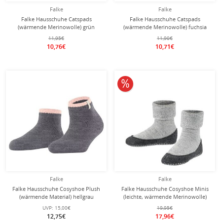
Falke
Falke
Falke Hausschuhe Catspads
Falke Hausschuhe Catspads
(wärmende Merinowolle) grün
(wärmende Merinowolle) fuchsia
Kinder
Kinder
11,95€
11,90€
10,76€
10,71€
10% reduziert
Falke
Falke
Falke Hausschuhe Cosyshoe Plush
Falke Hausschuhe Cosyshoe Minis
(wärmende Material) hellgrau
(leichte, wärmende Merinowolle)
Damen
hellgrau Kinder
UVP:
15,00€
19,95€
12,75€
17,96€