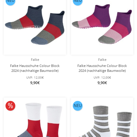
NEU
NEU
Falke
Falke
Falke Hausschuhe Colour Block
Falke Hausschuhe Colour Block
2024 (nachhaltige Baumwolle)
2024 (nachhaltige Baumwolle)
dunkelblau Kinder
violett/pink Kinder
UVP:
12,00€
UVP:
12,00€
9,90€
9,90€
10% reduziert
NEU