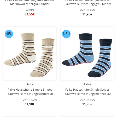
Merinowolle) hellgrau Kinder
(Baumwolle-Mischung) grau Kinder
23,95€
UVP:
14,00€
21,55€
11,90€
NEU
NEU
Falke
Falke
Falke Hausschuhe Simple Stripes
Falke Hausschuhe Simple Stripes
(Baumwolle-Mischung) sandbraun
(Baumwolle-Mischung) marineblau
Kinder
Kinder
UVP:
14,00€
UVP:
14,00€
11,90€
11,90€