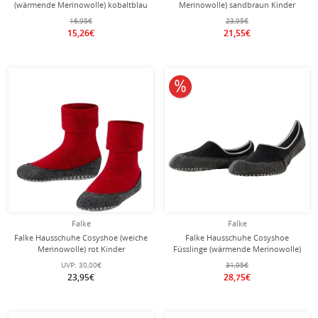
(wärmende Merinowolle) kobaltblau
Merinowolle) sandbraun Kinder
Kinder
16,95€
23,95€
15,26€
21,55€
10% reduziert
Falke
Falke
Falke Hausschuhe Cosyshoe (weiche
Falke Hausschuhe Cosyshoe
Merinowolle) rot Kinder
Füsslinge (wärmende Merinowolle)
schwarz Herren
UVP:
30,00€
31,95€
23,95€
28,75€