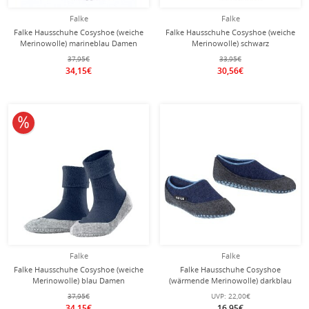
Falke
Falke
Falke Hausschuhe Cosyshoe (weiche
Falke Hausschuhe Cosyshoe (weiche
Merinowolle) marineblau Damen
Merinowolle) schwarz
Damen/Herren
37,95€
33,95€
34,15€
30,56€
10% reduziert
Falke
Falke
Falke Hausschuhe Cosyshoe (weiche
Falke Hausschuhe Cosyshoe
Merinowolle) blau Damen
(wärmende Merinowolle) darkblau
Kinder
37,95€
UVP:
22,00€
34,15€
16,95€