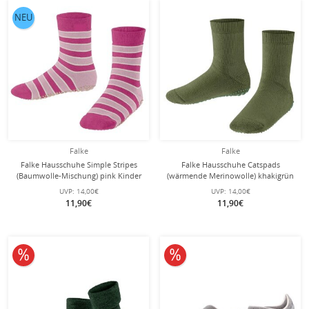
NEU
Falke
Falke
Falke Hausschuhe Simple Stripes
Falke Hausschuhe Catspads
(Baumwolle-Mischung) pink Kinder
(wärmende Merinowolle) khakigrün
Kinder
UVP:
14,00€
UVP:
14,00€
11,90€
11,90€
10% reduziert
10% reduziert