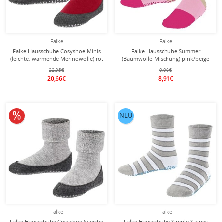
Falke
Falke
Falke Hausschuhe Cosyshoe Minis
Falke Hausschuhe Summer
(leichte, wärmende Merinowolle) rot
(Baumwolle-Mischung) pink/beige
Kinder
Kinder
22,95€
9,90€
20,66€
8,91€
10% reduziert
NEU
Falke
Falke
Falke Hausschuhe Cosyshoe (weiche
Falke Hausschuhe Simple Stripes