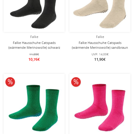
Falke
Falke
Falke Hausschuhe Catspads
Falke Hausschuhe Catspads
(wärmende Merinowolle) schwarz
(wärmende Merinowolle) sandbraun
Kinder
Kinder
11,95€
UVP:
14,00€
10,76€
11,90€
10% reduziert
10% reduziert