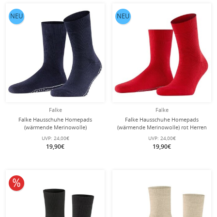
NEU
NEU
Falke
Falke
Falke Hausschuhe Homepads
Falke Hausschuhe Homepads
(wärmende Merinowolle)
(wärmende Merinowolle) rot Herren
marineblau Herren
UVP:
24,00€
UVP:
24,00€
19,90€
19,90€
10% reduziert