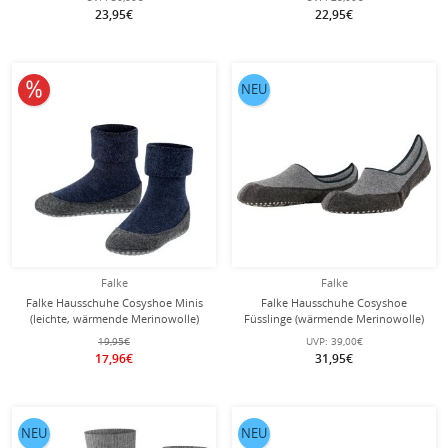
23,95€
22,95€
10% reduziert
NEU
Falke
Falke
Falke Hausschuhe Cosyshoe Minis
Falke Hausschuhe Cosyshoe
(leichte, wärmende Merinowolle)
Füsslinge (wärmende Merinowolle)
dunkelblau Kinder
hellgrau Herren
19,95€
UVP:
39,00€
17,96€
31,95€
NEU
NEU