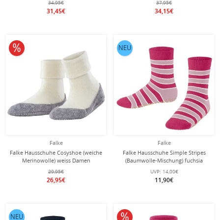
34,95€
37,95€
31,45€
34,15€
10% reduziert
NEU
Falke
Falke
Falke Hausschuhe Cosyshoe (weiche
Falke Hausschuhe Simple Stripes
Merinowolle) weiss Damen
(Baumwolle-Mischung) fuchsia
Kinder
29,95€
UVP:
14,00€
26,95€
11,90€
10% reduziert
NEU