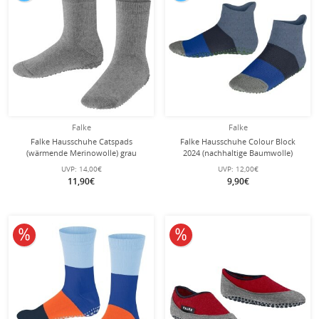
Falke
Falke
Falke Hausschuhe Catspads
Falke Hausschuhe Colour Block
(wärmende Merinowolle) grau
2024 (nachhaltige Baumwolle)
Kinder
blau/grau Kinder
UVP:
14,00€
UVP:
12,00€
11,90€
9,90€
10% reduziert
10% reduziert