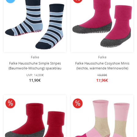
Falke
Falke
Falke Hausschuhe Simple Stripes
Falke Hausschuhe Cosyshoe Minis
(Baumwolle-Mischung) spaceblau
(leichte, wärmende Merinowolle)
Kinder
fuchsia Kinder
UVP:
14,00€
19,95€
11,90€
17,96€
10% reduziert
10% reduziert