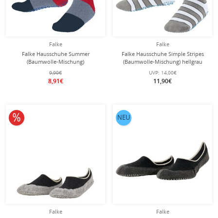
Falke
Falke
Falke Hausschuhe Summer
Falke Hausschuhe Simple Stripes
(Baumwolle-Mischung)
(Baumwolle-Mischung) hellgrau
weiss/blau/rot Kinder
Kinder
9,90€
UVP:
14,00€
8,91€
11,90€
10% reduziert
NEU
Falke
Falke