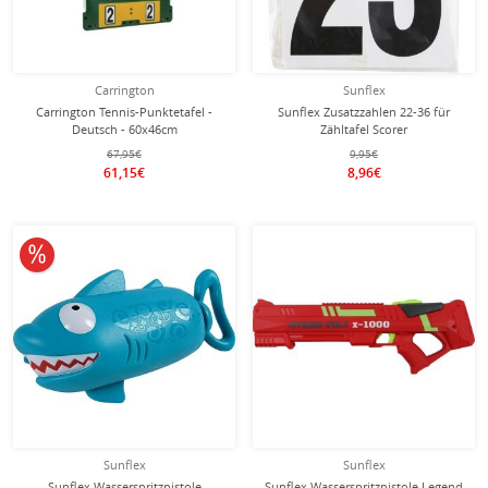
Carrington
Sunflex
Carrington Tennis-Punktetafel -
Sunflex Zusatzzahlen 22-36 für
Deutsch - 60x46cm
Zähltafel Scorer
67,95€
9,95€
61,15€
8,96€
10% reduziert
Sunflex
Sunflex
Sunflex Wasserspritzpistole
Sunflex Wasserspritzpistole Legend