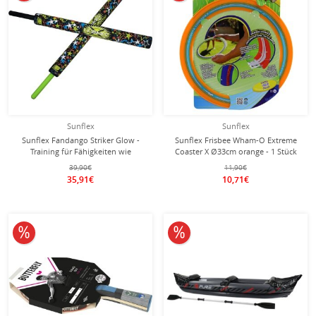
Sunflex
Sunflex
Sunflex Fandango Striker Glow -
Sunflex Frisbee Wham-O Extreme
Training für Fähigkeiten wie
Coaster X Ø33cm orange - 1 Stück
Koordination, Reaktionsvermögen
39,90€
11,90€
und Motorik - 1 Set
35,91€
10,71€
10% reduziert
10% reduziert