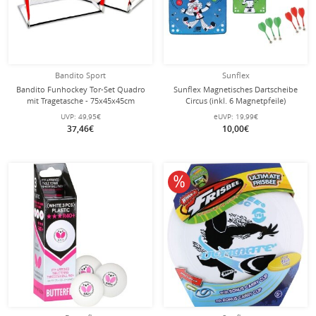
Bandito Sport
Sunflex
Bandito Funhockey Tor-Set Quadro
Sunflex Magnetisches Dartscheibe
mit Tragetasche - 75x45x45cm
Circus (inkl. 6 Magnetpfeile)
UVP:
49,95€
eUVP:
19,99€
37,46€
10,00€
10% reduziert