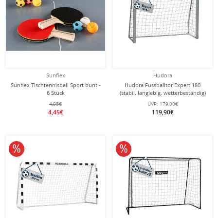
Sunflex
Hudora
Sunflex Tischtennisball Sport bunt -
Hudora Fussballtor Expert 180
6 Stück
(stabil, langlebig, wetterbeständig)
weiss - 180x120x60cm
4,95€
UVP:
179,00€
4,45€
119,90€
10% reduziert
10% reduziert