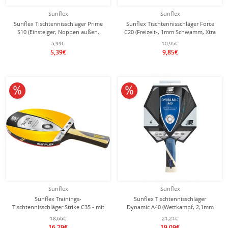
Sunflex
Sunflex
Sunflex Tischtennisschläger Prime
Sunflex Tischtennisschläger Force
S10 (Einsteiger, Noppen außen,
C20 (Freizeit-, 1mm Schwamm, Xtra
ohne Schwamm) - 1 Schläger
Power Grip Belag) - 1 Schläger
5,99€
10,95€
5,39€
9,85€
10% reduziert
10% reduziert
Sunflex
Sunflex
Sunflex Trainings-
Sunflex Tischtennisschläger
Tischtennisschläger Strike C35 - mit
Dynamic A40 (Wettkampf, 2,1mm
2,0mm Schwamm und Taipan-Belag,
Schwamm, Shogun-Belag, ITTF
18,66€
21,21€
ITTF zugelassen - 1 Schläger
zugelassen) - 1 Schläger
16,79€
19,09€