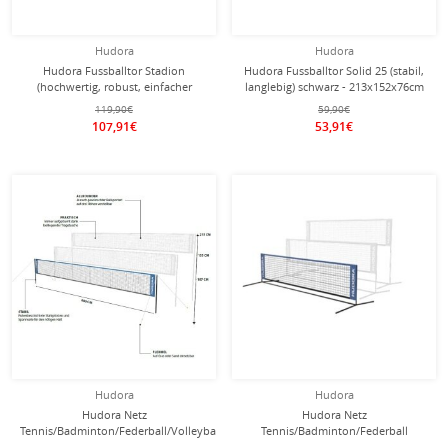
Hudora
Hudora
Hudora Fussballtor Stadion
Hudora Fussballtor Solid 25 (stabil,
(hochwertig, robust, einfacher
langlebig) schwarz - 213x152x76cm
Aufbau) weiss - 300x160x90cm
119,90€
59,90€
107,91€
53,91€
Hudora
Hudora
Hudora Netz
Hudora Netz
Tennis/Badminton/Federball/Volleyball
Tennis/Badminton/Federball
höhenverstellbar - Breite 6 Meter
höhenverstellbar - Breite 3 Meter