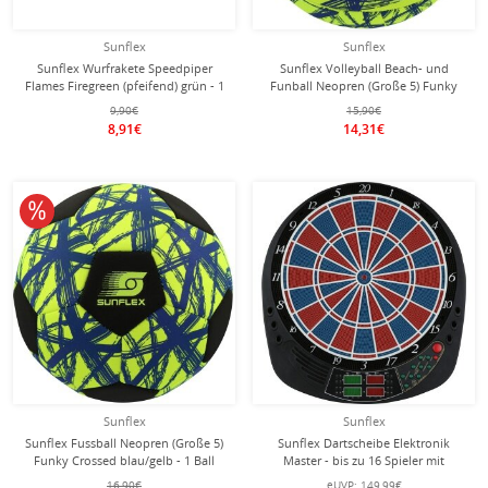
Sunflex
Sunflex
Sunflex Wurfrakete Speedpiper
Sunflex Volleyball Beach- und
Flames Firegreen (pfeifend) grün - 1
Funball Neopren (Große 5) Funky
Stück
Crossed gelb - 1 Ball
9,90€
15,90€
8,91€
14,31€
10% reduziert
Sunflex
Sunflex
Sunflex Fussball Neopren (Große 5)
Sunflex Dartscheibe Elektronik
Funky Crossed blau/gelb - 1 Ball
Master - bis zu 16 Spieler mit
Turniermaß, 12 Darts, 27 Spiele mit
16,90€
eUVP:
149,99€