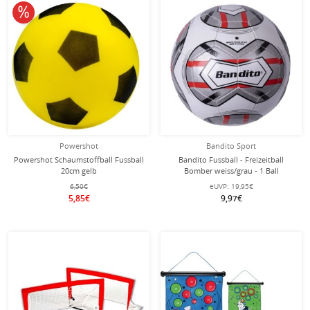
10% reduziert
Powershot
Bandito Sport
Powershot Schaumstoffball Fussball
Bandito Fussball - Freizeitball
20cm gelb
Bomber weiss/grau - 1 Ball
6,50€
eUVP:
19,95€
5,85€
9,97€