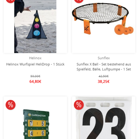
Helinox
Sunflex
Helinox Wurfspiel HeliDrop - 1 Stück
Sunflex X Ball - Set bestehend aus
Spielfeld, Bälle, Luftpumpe - 1 Set
59,00€
42,50€
64,80€
38,25€
10% reduziert
10% reduziert