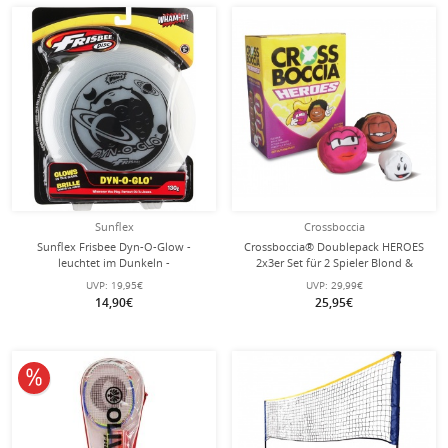
Sunflex
Crossboccia
Sunflex Frisbee Dyn-O-Glow -
Crossboccia® Doublepack HEROES
leuchtet im Dunkeln -
2x3er Set für 2 Spieler Blond &
Muffin
UVP:
19,95€
UVP:
29,99€
14,90€
25,95€
10% reduziert