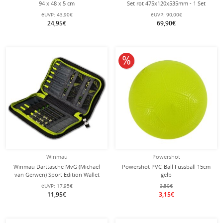
94 x 48 x 5 cm
Set rot 475x120x535mm - 1 Set
eUVP:
43,90€
eUVP:
90,00€
24,95€
69,90€
10% reduziert
Winmau
Powershot
Winmau Darttasche MvG (Michael
Powershot PVC-Ball Fussball 15cm
van Gerwen) Sport Edition Wallet
gelb
8330
eUVP:
17,95€
3,50€
11,95€
3,15€