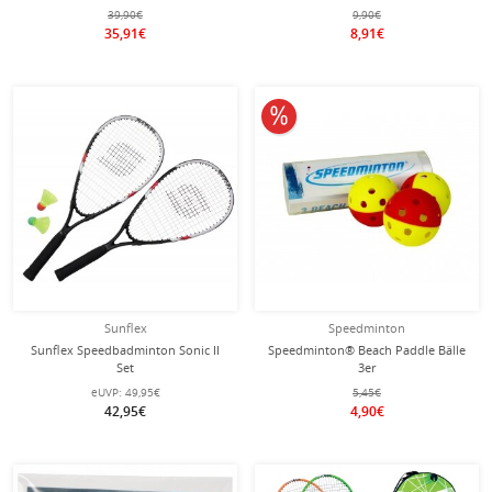
1x Netz, 1x Tasche) - 1 Set
39,90€
9,90€
35,91€
8,91€
10% reduziert
Sunflex
Speedminton
Sunflex Speedbadminton Sonic II
Speedminton® Beach Paddle Bälle
Set
3er
eUVP:
49,95€
5,45€
42,95€
4,90€