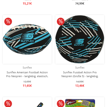
124 Variationen - 1 Stück
15,21€
74,99€
10% reduziert
10% reduziert
Sunflex
Sunflex
Sunflex American Football Action
Sunflex Fussball Action Pro
Pro Neopren - langlebig, elastisch,
Neopren (Große 5) - langlebig,
weich - blau - 1 Stück
leicht, weich, leise - schwarz/blau - 1
12,95€
14,95€
Ball
11,65€
13,46€
10% reduziert
10% reduziert