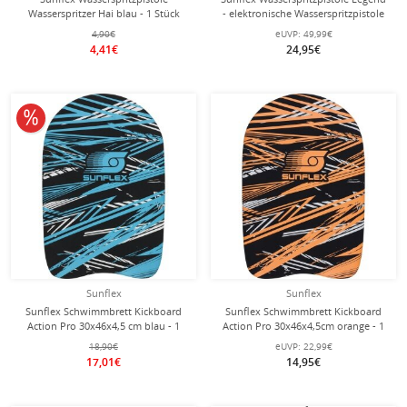
Wasserspritzer Hai blau - 1 Stück
- elektronische Wasserspritzpistole
700ml mit Akku (ca. 25 min.) - rot - 1
4,90€
eUVP:
49,99€
Stück
4,41€
24,95€
10% reduziert
Sunflex
Sunflex
Sunflex Schwimmbrett Kickboard
Sunflex Schwimmbrett Kickboard
Action Pro 30x46x4,5 cm blau - 1
Action Pro 30x46x4,5cm orange - 1
Stück
Stück
18,90€
eUVP:
22,99€
17,01€
14,95€