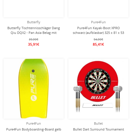
Butterfly
Pure4Fun
Butterfly Tischtennisschläger Dang
Pure4Fun Kayak-Boot XPRO
Qiu DQX2 - Pan Asia Belag mit
schwarz (aufblasbar) 325 x 81 x 53
einem 1,8 mm Schwamm - 1
cm
39,90€
94,90€
Schläger
35,91€
85,41€
Pure4Fun
Bullet
Pure4Fun Bodyboarding-Board gelb
Bullet Dart Surround Tournament