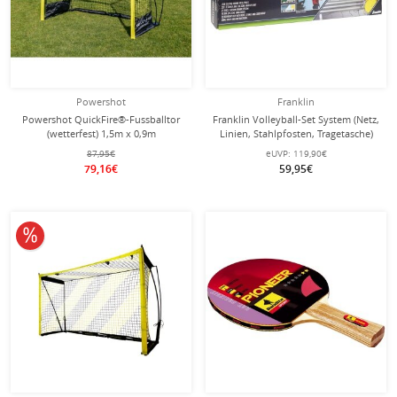
Powershot
Franklin
Powershot QuickFire®-Fussballtor
Franklin Volleyball-Set System (Netz,
(wetterfest) 1,5m x 0,9m
Linien, Stahlpfosten, Tragetasche)
87,95€
eUVP:
119,90€
79,16€
59,95€
10% reduziert