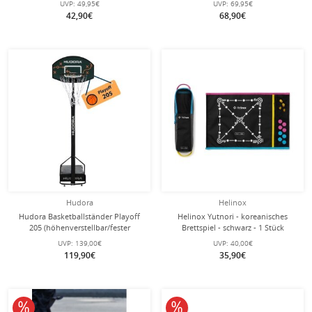
UVP:
49,95€
UVP:
69,95€
42,90€
68,90€
Hudora
Helinox
Hudora Basketballständer Playoff
Helinox Yutnori - koreanisches
205 (höhenverstellbar/fester
Brettspiel - schwarz - 1 Stück
Stand/Sicher/langlebig) - 157cm-
UVP:
139,00€
UVP:
40,00€
205cm
119,90€
35,90€
-10% reduziert
10% reduziert