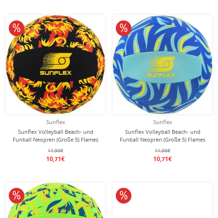
10% reduziert
10% reduziert
Sunflex
Sunflex
Sunflex Volleyball Beach- und
Sunflex Volleyball Beach- und
Funball Neopren (Große 5) Flames
Funball Neopren (Große 5) Flames
Dragon schwarz/rot/gelb - 1 Ball
Bluefire blau - 1 Ball
11,90€
11,90€
10,71€
10,71€
10% reduziert
10% reduziert