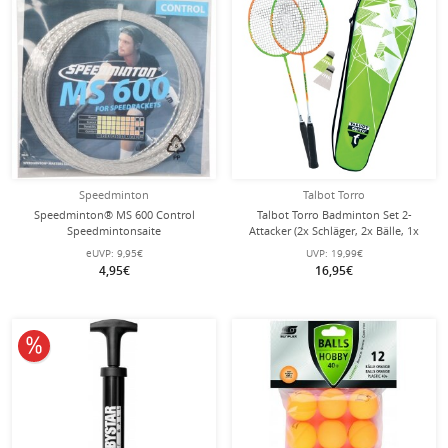
Speedminton
Talbot Torro
Speedminton® MS 600 Control
Talbot Torro Badminton Set 2-
Speedmintonsaite
Attacker (2x Schläger, 2x Bälle, 1x
Hülle)
eUVP:
9,95€
UVP:
19,99€
4,95€
16,95€
10% reduziert