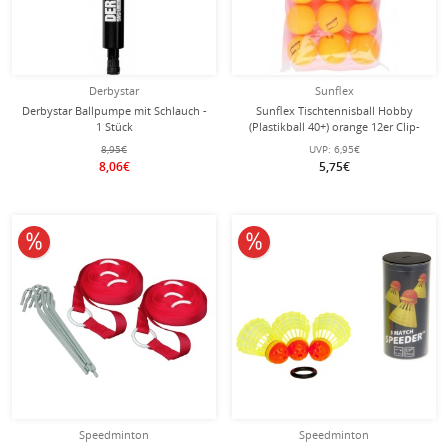
Derbystar
Sunflex
Derbystar Ballpumpe mit Schlauch -
Sunflex Tischtennisball Hobby
1 Stück
(Plastikball 40+) orange 12er Clip-
Beutel
8,95€
UVP:
6,95€
8,06€
5,75€
10% reduziert
10% reduziert
Speedminton
Speedminton