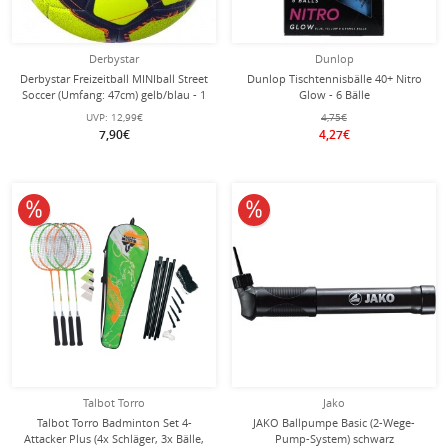
Derbystar
Dunlop
Derbystar Freizeitball MINIball Street
Dunlop Tischtennisbälle 40+ Nitro
Soccer (Umfang: 47cm) gelb/blau - 1
Glow - 6 Bälle
Stück
UVP:
12,99€
4,75€
7,90€
4,27€
10% reduziert
10% reduziert
Talbot Torro
Jako
Talbot Torro Badminton Set 4-
JAKO Ballpumpe Basic (2-Wege-
Attacker Plus (4x Schläger, 3x Bälle,
Pump-System) schwarz