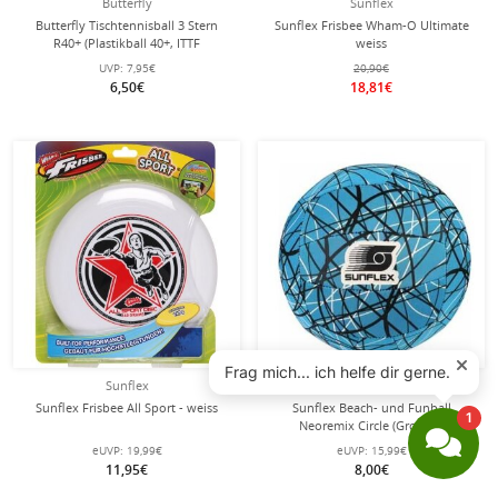
Butterfly
Sunflex
Butterfly Tischtennisball 3 Stern
Sunflex Frisbee Wham-O Ultimate
R40+ (Plastikball 40+, ITTF
weiss
zugelassen) weiss 3er
UVP:
7,95€
20,90€
Kartonverpackung
6,50€
18,81€
Sunflex
Sunflex
Sunflex Frisbee All Sport - weiss
Sunflex Beach- und Funball
Neoremix Circle (Große 5)
blau/schwarz
eUVP:
19,99€
eUVP:
15,99€
11,95€
8,00€