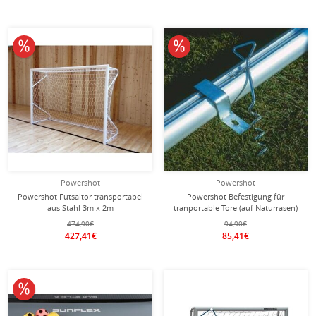
10% reduziert
10% reduziert
Powershot
Powershot
Powershot Futsaltor transportabel
Powershot Befestigung für
aus Stahl 3m x 2m
tranportable Tore (auf Naturrasen)
474,90€
94,90€
427,41€
85,41€
10% reduziert