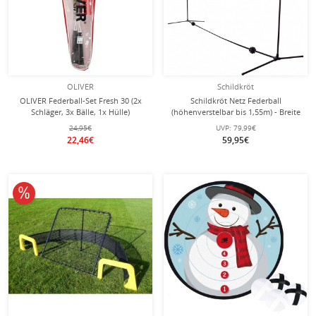
OLIVER
Schildkröt
OLIVER Federball-Set Fresh 30 (2x
Schildkröt Netz Federball
Schläger, 3x Bälle, 1x Hülle)
(höhenverstelbar bis 1,55m) - Breite
3 Meter
24,95€
UVP:
79,99€
22,46€
59,95€
10% reduziert