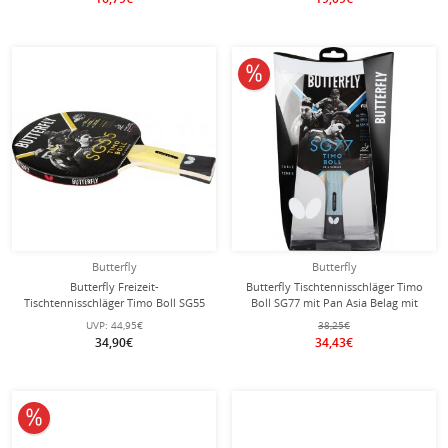
10% reduziert
Butterfly
Butterfly
Butterfly Freizeit-
Butterfly Tischtennisschläger Timo
Tischtennisschläger Timo Boll SG55
Boll SG77 mit Pan Asia Belag mit
mit Pan Asia Belag mit 1,5mm
1,8mm Schwamm - 1 Schläger
UVP:
44,95€
38,25€
Schwamm - 1 Schläger
34,90€
34,43€
10% reduziert