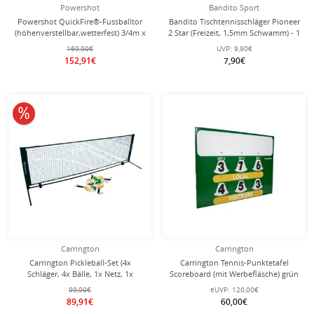
Powershot
Bandito Sport
Powershot QuickFire®-Fussballtor
Bandito Tischtennisschläger Pioneer
(höhenverstellbar,wetterfest) 3/4m x
2 Star (Freizeit, 1,5mm Schwamm) - 1
1,5/2m
Schläger
169,90€
UVP:
9,90€
152,91€
7,90€
10% reduziert
Carrington
Carrington
Carrington Pickleball-Set (4x
Carrington Tennis-Punktetafel
Schläger, 4x Bälle, 1x Netz, 1x
Scoreboard (mit Werbefläsche) grün
Tragebeutel)
99,90€
eUVP:
120,00€
89,91€
60,00€