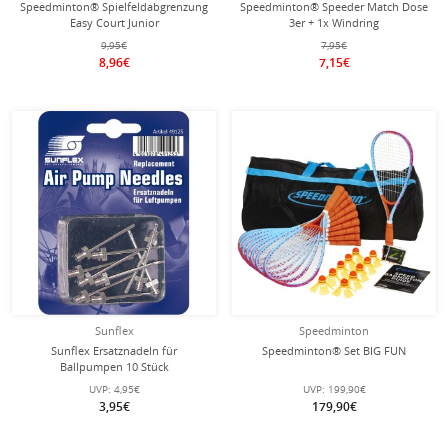
Speedminton® Spielfeldabgrenzung
Speedminton® Speeder Match Dose
Easy Court Junior
3er + 1x Windring
9,95€
7,95€
8,96€
7,15€
Sunflex
Speedminton
Sunflex Ersatznadeln für
Speedminton® Set BIG FUN
Ballpumpen 10 Stück
UVP:
4,95€
UVP:
199,90€
3,95€
179,90€