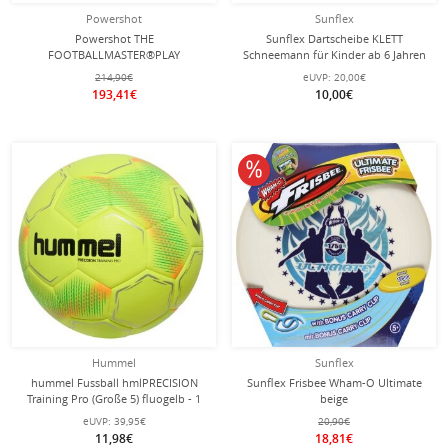
Powershot
Sunflex
Powershot THE
Sunflex Dartscheibe KLETT
FOOTBALLMASTER®PLAY
Schneemann für Kinder ab 6 Jahren
(wetterfest) 2,2m x 1,2m
214,90€
eUVP:
20,00€
193,41€
10,00€
10% reduziert
Hummel
Sunflex
hummel Fussball hmlPRECISION
Sunflex Frisbee Wham-O Ultimate
Training Pro (Große 5) fluogelb - 1
beige
Ball
eUVP:
39,95€
20,90€
11,98€
18,81€