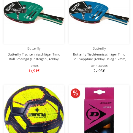
Butterfly
Butterfly
Butterfly Tischtennisschläger Timo
Butterfly Tischtennisschläger Timo
Boll Smaragd (Einsteiger-, Addoy
Boll Sapphire (Addoy Belag 1,7mm,
Belag, 1,5mm Schwamm) - 1
Ergo Grip) - 1 Schläger
19,90€
UVP:
34,95€
Schläger
17,91€
27,95€
10% reduziert