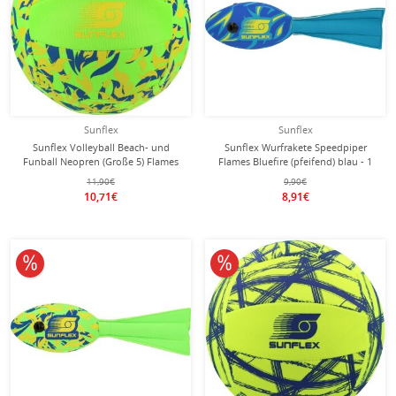
Sunflex
Sunflex
Sunflex Volleyball Beach- und
Sunflex Wurfrakete Speedpiper
Funball Neopren (Große 5) Flames
Flames Bluefire (pfeifend) blau - 1
Firegreen grün - 1 Ball
Stück
11,90€
9,90€
10,71€
8,91€
10% reduziert
10% reduziert