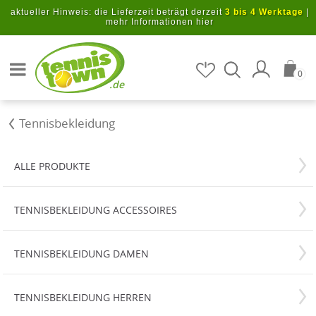
Zum Hauptinhalt springen
aktueller Hinweis: die Lieferzeit beträgt derzeit
3 bis 4 Werktage
|
mehr Informationen hier
Artikel suchen
0
.de
Tennisbekleidung
ALLE PRODUKTE
TENNISBEKLEIDUNG ACCESSOIRES
TENNISBEKLEIDUNG DAMEN
TENNISBEKLEIDUNG HERREN