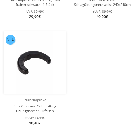
Trainer schwarz - 1 Stück
Schlagübungsnetz weiss 240x210cm
UVP:
39,99€
eUVP:
89,99€
29,90€
49,90€
NEU
Pure2Improve
Pure2Improve Golf-Putting
Übungsbecher Hufeisen
(tragbar,verstellbar) schwarz - 1
eUVP:
14,99€
Stück
10,40€