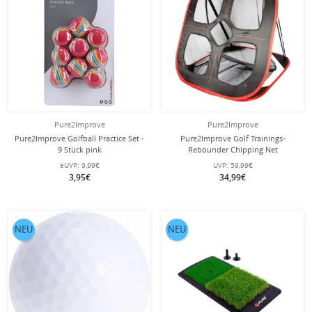
Pure2Improve
Pure2Improve
Pure2Improve Golfball Practice Set -
Pure2Improve Golf Trainings-
9 Stück pink
Rebounder Chipping Net
schwarz/rot 88x82x80cm
eUVP:
9,99€
UVP:
59,99€
3,95€
34,99€
NEU
NEU