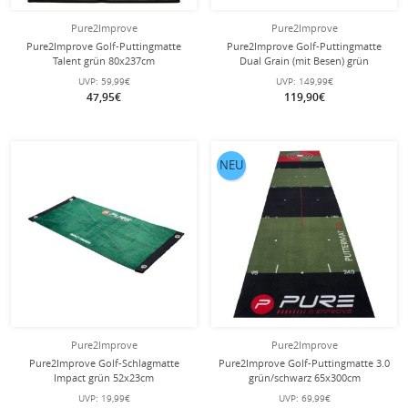
Pure2Improve
Pure2Improve
Pure2Improve Golf-Puttingmatte
Pure2Improve Golf-Puttingmatte
Talent grün 80x237cm
Dual Grain (mit Besen) grün
70x335cm
UVP:
59,99€
UVP:
149,99€
47,95€
119,90€
NEU
Pure2Improve
Pure2Improve
Pure2Improve Golf-Schlagmatte
Pure2Improve Golf-Puttingmatte 3.0
Impact grün 52x23cm
grün/schwarz 65x300cm
UVP:
19,99€
UVP:
69,99€