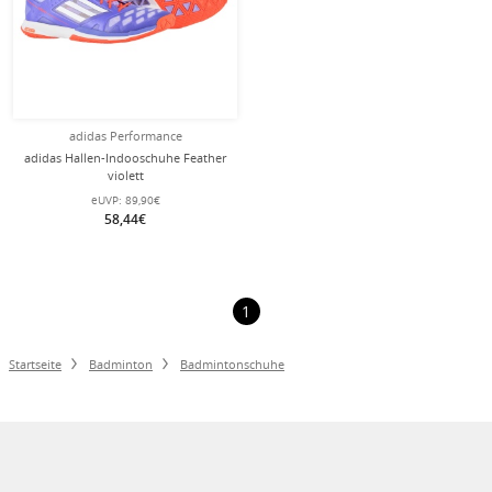
adidas Performance
adidas Hallen-Indooschuhe Feather
violett
eUVP:
89,90€
58,44€
1
Startseite
Badminton
Badmintonschuhe