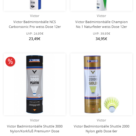
Victor
Victor
Victor Badmintonbälle NCS
Victor Badmintonbälle Champion
Carbonsonic Pro weiss Dose 12er
No.1 Naturfeder weiss Dose 12er
UVP:
24,95€
UVP:
39,95€
23,49€
34,95€
10% reduziert
Victor
Victor
Victor Badmintonbälle Shuttle 3000
Victor Badmintonbälle Shuttle 2000
Nylon/Korkfuß Premium+ Dose
Nylon gelb Dose 6er
weiss 6er