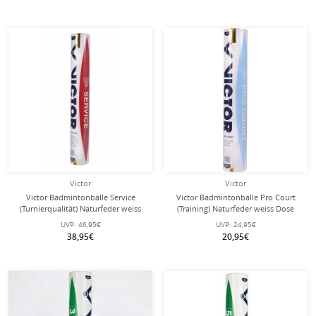
Victor
Victor
Victor Badmintonbälle Service
Victor Badmintonbälle Pro Court
(Turnierqualität) Naturfeder weiss
(Training) Naturfeder weiss Dose
Dose 12er
12er
UVP:
46,95€
UVP:
24,95€
38,95€
20,95€