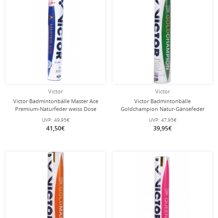
Victor
Victor
Victor Badmintonbälle Master Ace
Victor Badmintonbälle
Premium-Naturfeder weiss Dose
Goldchampion Natur-Gänsefeder
12er
weiss Dose 12er
UVP:
49,95€
UVP:
47,95€
41,50€
39,95€