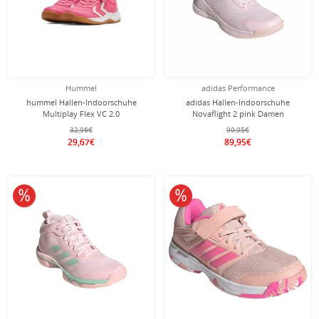
Hummel
adidas Performance
hummel Hallen-Indoorschuhe
adidas Hallen-Indoorschuhe
Multiplay Flex VC 2.0
Novaflight 2 pink Damen
(Klettverschluss) pink/weiss
32,96€
99,95€
Mädchen
29,67€
89,95€
10% reduziert
10% reduziert