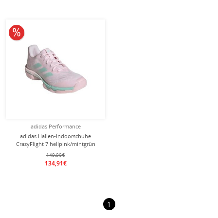
10% reduziert
adidas Performance
adidas Hallen-Indoorschuhe
CrazyFlight 7 hellpink/mintgrün
Damen
149,90€
134,91€
1