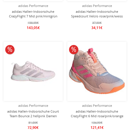
adidas Performance
adidas Performance
adidas Hallen-Indoorschuhe
adidas Hallen-Indoorschuhe
CrazyFlight 7 Mid pink/mintgrün
Speedcourt Velcro rose/pink/weiss
Damen
Mädchen
158,95€
37,90€
143,05€
34,11€
10% reduziert
10% reduziert
adidas Performance
adidas Performance
adidas Hallen-Indoorschuhe Court
adidas Hallen-Indoorschuhe
Team Bounce 2 hellpink Damen
CrazyFlight 6 Mid rosa/pink/orange
Damen
81,00€
134,90€
72,90€
121,41€