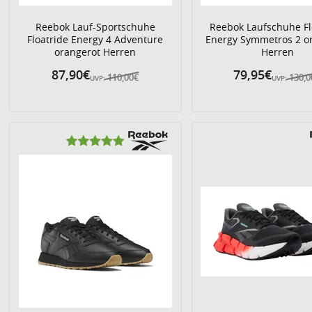
Reebok Lauf-Sportschuhe
Reebok Laufschuhe Fl
Floatride Energy 4 Adventure
Energy Symmetros 2 o
orangerot Herren
Herren
87,90€
79,95€
110,00€
130,
UVP:
UVP: