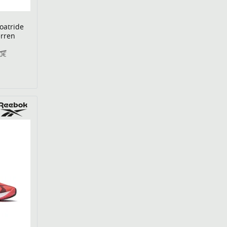
oatride
erren
00€