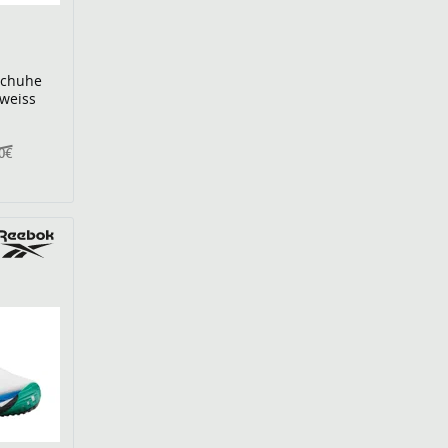
schuhe
weiss
00€