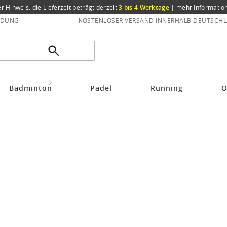
er Hinweis: die Lieferzeit beträgt derzeit
3 bis 4 Werktage
|
mehr Informatio
NDUNG
KOSTENLOSER VERSAND INNERHALB DEUTSCHL
fschuhe Herren
Reebok Laufschuhe
Badminton
Padel
Running
O