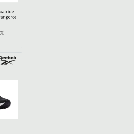
oatride
rangerot
00€