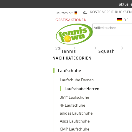
aktuell
KOSTENFREIE RÜCKSE
Deutsch
GRATISAKTIONEN
DE
Startseite
Running
Laufschuhe
Lau
Tennis
Squash
NACH KATEGORIEN
Laufschuhe
Laufschuhe Damen
Laufschuhe Herren
361° Laufschuhe
4F Laufschuhe
adidas Laufschuhe
Asics Laufschuhe
CMP Laufschuhe