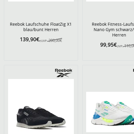
Reebok Laufschuhe FloatZig X1
Reebok Fitness-Lauf
blau/bunt Herren
Nano Gym schwarz/
Herren
139,90€
200,00€
eUVP:
99,95€
110,
UVP: