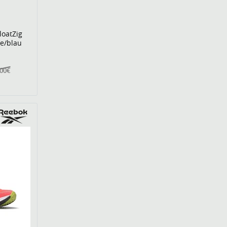
loatZig
e/blau
,00€