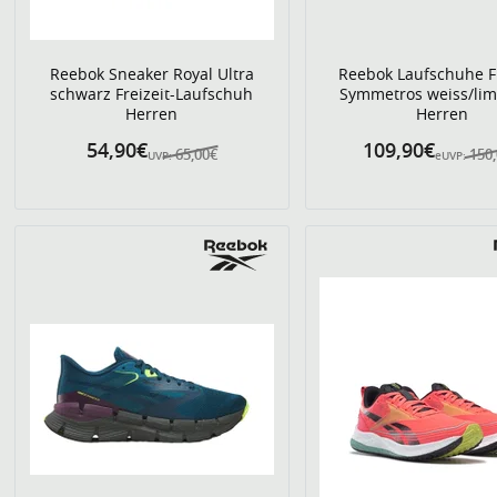
Reebok Sneaker Royal Ultra
Reebok Laufschuhe F
schwarz Freizeit-Laufschuh
Symmetros weiss/lim
Herren
Herren
54,90€
109,90€
65,00€
150
UVP:
eUVP: