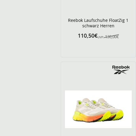
Reebok Laufschuhe FloatZig 1
schwarz Herren
110,50€
130,00€
UVP: