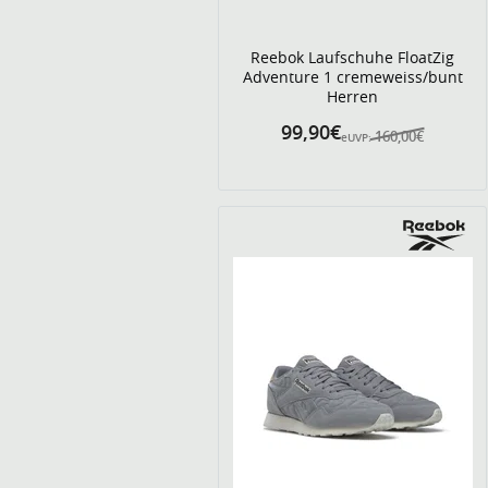
Reebok Laufschuhe FloatZig
Adventure 1 cremeweiss/bunt
Herren
99,90€
160,00€
eUVP: