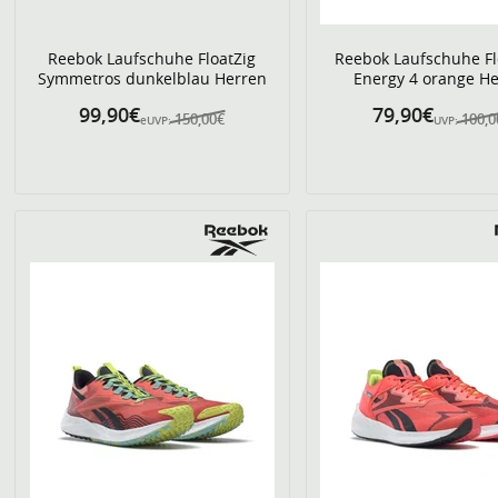
Reebok Laufschuhe FloatZig
Reebok Laufschuhe Fl
Symmetros dunkelblau Herren
Energy 4 orange H
99,90€
79,90€
150,00€
100,
eUVP:
UVP: