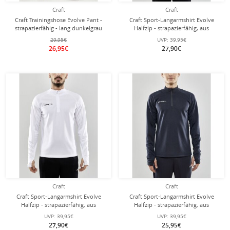
Craft
Craft
Craft Trainingshose Evolve Pant -
Craft Sport-Langarmshirt Evolve
strapazierfähig - lang dunkelgrau
Halfzip - strapazierfähig, aus
Herren
Stretchmaterial - kobaltblau Herren
29,95€
UVP:
39,95€
26,95€
27,90€
Craft
Craft
Craft Sport-Langarmshirt Evolve
Craft Sport-Langarmshirt Evolve
Halfzip - strapazierfähig, aus
Halfzip - strapazierfähig, aus
Stretchmaterial - weiss Herren
Stretchmaterial - dunkelgrau Herren
UVP:
39,95€
UVP:
39,95€
27,90€
25,95€