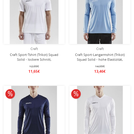
Craft
Craft
Craft Sport-Tshirt (Trikot) Squad
Craft Sport-Langarmshirt (Trikot)
Solid - lockere Schnitt,
Squad Solid - hohe Elastizität,
schnelltrocknend - weiss Herren
ergonomisches Design - hellblau
12,95€
14,95€
Herren
11,65€
13,46€
10% reduziert
10% reduziert