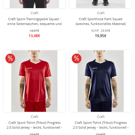
Craft
Craft
Craft Sport-Trainingsjacke Squad -
Craft Sporthose Pant Squad
ohne Seitentaschen, bequeme und
(weiches, funktionelles Material)
funktionell - royalblau Herren
lang navyblau Herren
14,97€
eUVP:
29,95€
13,48€
19,95€
10% reduziert
10% reduziert
Craft
Craft
Craft Sport-Tshirt (Trikot) Progress
Craft Sport-Tshirt (Trikot) Progress
2.0 Solid Jersey - leicht, funktionell -
2.0 Solid Jersey - leicht, funktionell -
rot Herren
navyblau Herren
19,47€
19,47€