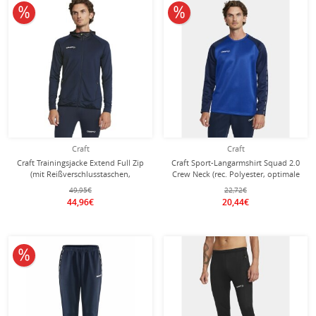
10% reduziert
10% reduziert
Craft
Craft
Craft Trainingsjacke Extend Full Zip
Craft Sport-Langarmshirt Squad 2.0
(mit Reißverschlusstaschen,
Crew Neck (rec. Polyester, optimale
elastisches Material) navyblau
Bewegungsfreiheit) kobaltblau
49,95€
22,72€
Herren
Herren
44,96€
20,44€
10% reduziert