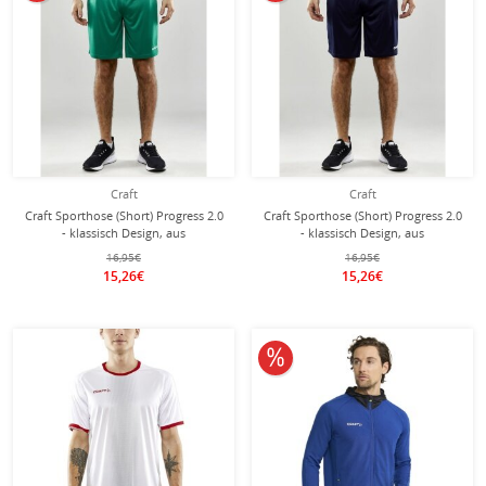
Craft
Craft
Craft Sporthose (Short) Progress 2.0
Craft Sporthose (Short) Progress 2.0
- klassisch Design, aus
- klassisch Design, aus
Stretchmaterial - grün Herren
Stretchmaterial - navyblau Herren
16,95€
16,95€
15,26€
15,26€
10% reduziert