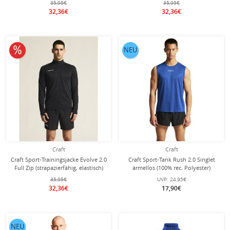
35,95€
35,95€
32,36€
32,36€
10% reduziert
NEU
Craft
Craft
Craft Sport-Trainingsjacke Evolve 2.0
Craft Sport-Tank Rush 2.0 Singlet
Full Zip (strapazierfähig, elastisch)
ärmellos (100% rec. Polyester)
schwarz Herren
kobaltblau Herren
35,95€
UVP:
24,95€
32,36€
17,90€
NEU