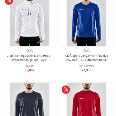
Craft
Craft
Craft Trainingsjacke Evolve Hood -
Craft Sport-Langarmshirt Evolve
strapazierfähige Mid-Layer-
Crew Neck - aus Stretchmaterial -
Kapuzenjacke aus Stretchmaterial -
kobaltblau Herren
38,95€
UVP:
39,95€
weiss Herren
35,06€
27,90€
10% reduziert