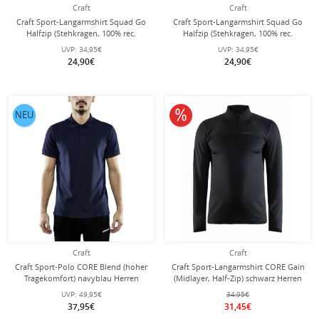
Craft
Craft
Craft Sport-Langarmshirt Squad Go
Craft Sport-Langarmshirt Squad Go
Halfzip (Stehkragen, 100% rec.
Halfzip (Stehkragen, 100% rec.
Polyester) gelb Herren
Polyester) grün Herren
UVP:
34,95€
UVP:
34,95€
24,90€
24,90€
10% reduziert
NEU
Craft
Craft
Craft Sport-Polo CORE Blend (hoher
Craft Sport-Langarmshirt CORE Gain
Tragekomfort) navyblau Herren
(Midlayer, Half-Zip) schwarz Herren
UVP:
49,95€
34,95€
37,95€
31,45€