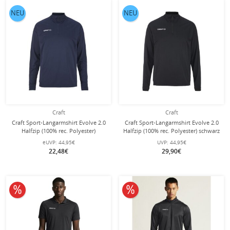
NEU
NEU
Craft
Craft
Craft Sport-Langarmshirt Evolve 2.0
Craft Sport-Langarmshirt Evolve 2.0
Halfzip (100% rec. Polyester)
Halfzip (100% rec. Polyester) schwarz
navyblau Herren
Herren
eUVP:
44,95€
UVP:
44,95€
22,48€
29,90€
10% reduziert
10% reduziert