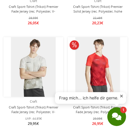
Craft
Craft
Craft Sport-Tshirt (Trikot) Premier
Craft Sport-Tshirt (Trikot) Premier
Fade Jersey (rec. Polyester, V-
Solid Jersey (rec. Polyester, hohe
Ausschnitt) schwarz Herren
Elastizität) schwarz Herren
28,95€
22,48€
26,05€
20,23€
10% reduziert
Craft
Craft
Craft Sport-Tshirt (Trikot) Premier
Craft Sport-Tshirt (Trikot) Premier
Fade Jersey (rec. Polyester, V-
Fade Jersey (rec. Polyester, V-
Ausschnitt) weiss Herren
Ausschnitt) orange/rot Herren
UVP:
44,95€
29,95€
29,95€
26,95€