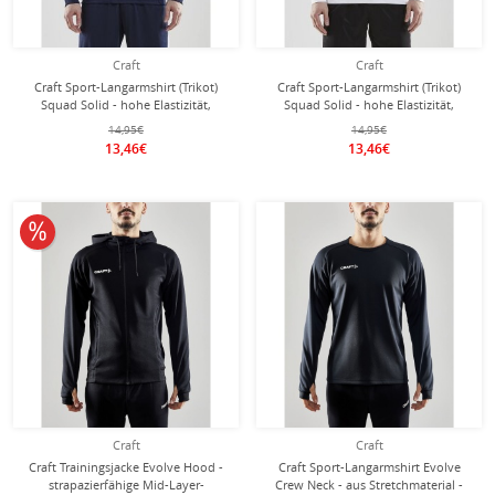
Craft
Craft
Craft Sport-Langarmshirt (Trikot)
Craft Sport-Langarmshirt (Trikot)
Squad Solid - hohe Elastizität,
Squad Solid - hohe Elastizität,
ergonomisches Design - navyblau
ergonomisches Design - weiss
14,95€
14,95€
Herren
Herren
13,46€
13,46€
10% reduziert
Craft
Craft
Craft Trainingsjacke Evolve Hood -
Craft Sport-Langarmshirt Evolve
strapazierfähige Mid-Layer-
Crew Neck - aus Stretchmaterial -