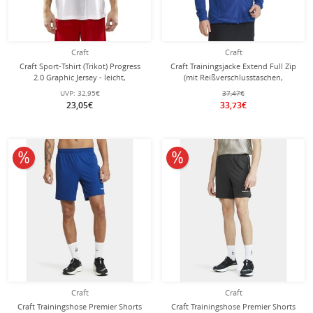
Craft
Craft
Craft Sport-Tshirt (Trikot) Progress
Craft Trainingsjacke Extend Full Zip
2.0 Graphic Jersey - leicht,
(mit Reißverschlusstaschen,
funktionell und Stretchmaterial -
elastisches Material) kobaltblau
UVP:
32,95€
37,47€
weiss/rot Herren
Herren
23,05€
33,73€
10% reduziert
10% reduziert
Craft
Craft
Craft Trainingshose Premier Shorts
Craft Trainingshose Premier Shorts