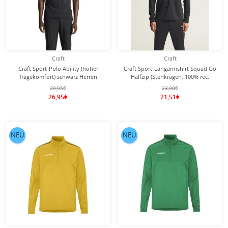
Craft
Craft
Craft Sport-Polo Ability (hoher
Craft Sport-Langarmshirt Squad Go
Tragekomfort) schwarz Herren
Halfzip (Stehkragen, 100% rec.
Polyester) schwarz Herren
29,95€
23,90€
26,95€
21,51€
NEU
NEU