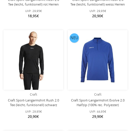
Tee (leicht, funktionell) rot Herren
Tee (leicht, funktionell) weiss Herren
UVP:
29,95€
UVP:
29,95€
18,95€
20,90€
NEU
Craft
Craft
Craft Sport-Langarmshirt Rush 2.0
Craft Sport-Langarmshirt Evolve 2.0
Tee (leicht, funktionell) schwarz
Halfzip (100% rec. Polyester)
Herren
kobaltblau Herren
UVP:
29,95€
UVP:
44,95€
20,90€
29,90€