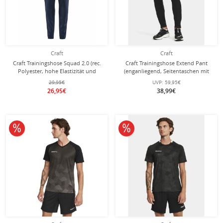
Craft
Craft
Craft Trainingshose Squad 2.0 (rec.
Craft Trainingshose Extend Pant
Polyester, hohe Elastizität und
(enganliegend, Seitentaschen mit
ergonomisches Design) lang
Reissverschluss) lang schwarz
29,95€
UVP:
59,95€
navyblau Herren
Herren
26,95€
38,99€
10% reduziert
10% reduziert