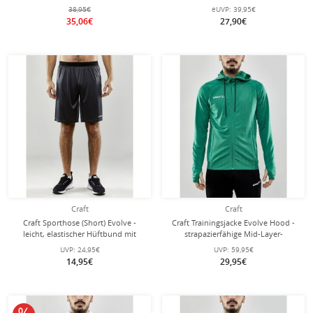
Kapuzenjacke aus Stretchmaterial -
schwarz Herren
38,95€
eUVP:
39,95€
schwarz Herren
35,06€
27,90€
Craft
Craft
Craft Sporthose (Short) Evolve -
Craft Trainingsjacke Evolve Hood -
leicht, elastischer Hüftbund mit
strapazierfähige Mid-Layer-
Kordelzug, ohne Seitentaschen -
Kapuzenjacke aus Stretchmaterial -
UVP:
24,95€
UVP:
59,95€
asphaltgrau Herren
grün Herren
14,95€
29,95€
10% reduziert