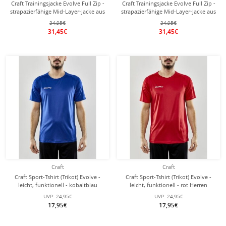
Craft Trainingsjacke Evolve Full Zip -
Craft Trainingsjacke Evolve Full Zip -
strapazierfähige Mid-Layer-Jacke aus
strapazierfähige Mid-Layer-Jacke aus
Stretchmaterial - grün Herren
Stretchmaterial - weiss Herren
34,95€
34,95€
31,45€
31,45€
Craft
Craft
Craft Sport-Tshirt (Trikot) Evolve -
Craft Sport-Tshirt (Trikot) Evolve -
leicht, funktionell - kobaltblau
leicht, funktionell - rot Herren
Herren
UVP:
24,95€
UVP:
24,95€
17,95€
17,95€