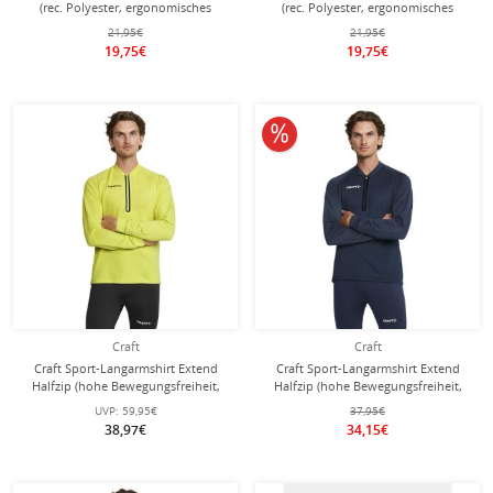
(rec. Polyester, ergonomisches
(rec. Polyester, ergonomisches
Design) kurz kobaltblau Herren
Design) kurz dunkelgrau Herren
21,95€
21,95€
19,75€
19,75€
10% reduziert
Craft
Craft
Craft Sport-Langarmshirt Extend
Craft Sport-Langarmshirt Extend
Halfzip (hohe Bewegungsfreiheit,
Halfzip (hohe Bewegungsfreiheit,
bequeme Passform) gelb Herren
bequeme Passform) navyblau
UVP:
59,95€
37,95€
Herren
38,97€
34,15€