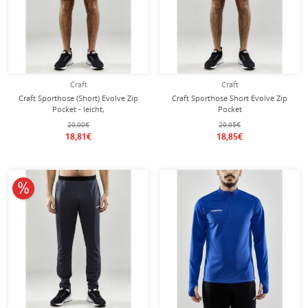
Craft
Craft
Craft Sporthose (Short) Evolve Zip
Craft Sporthose Short Evolve Zip
Pocket - leicht,
Pocket
Reissverschlusstaschen - dunkelgrau
(leicht,Reissverschlusstaschen) kurz
20,90€
20,95€
Herren
navyblau Herren
18,81€
18,85€
10% reduziert