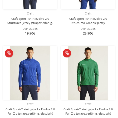
Craft
Craft
Craft Sport-Tshirt Evolve 2.0
Craft Sport-Tshirt Evolve 2.0
Structured Jersey (strapazierfähig,
Structured Graphic Jersey
leicht) rot Herren
(elastisches Material)
UVP:
29,95€
UVP:
39,95€
cobaltblau/weiss Herren
19,90€
25,90€
10% reduziert
10% reduziert
Craft
Craft
Craft Sport-Trainingsjacke Evolve 2.0
Craft Sport-Trainingsjacke Evolve 2.0
Full Zip (strapazierfähig, elastisch)
Full Zip (strapazierfähig, elastisch)
kobaltblau Herren
grün Herren