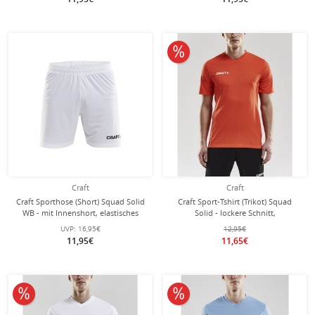
10% reduziert
Craft
Craft
Craft Sporthose (Short) Squad Solid
Craft Sport-Tshirt (Trikot) Squad
WB - mit Innenshort, elastisches
Solid - lockere Schnitt,
Material - weiss Herren
schnelltrocknend - orange Herren
UVP:
16,95€
12,95€
11,95€
11,65€
10% reduziert
10% reduziert