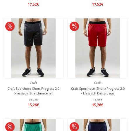
17,52€
17,52€
10% reduziert
10% reduziert
Craft
Craft
Craft Sporthose Short Progress 2.0
Craft Sporthose (Short) Progress 2.0
(klassisch, Stretchmaterial)
- klassisch Design, aus
asphaltgrau Herren
Stretchmaterial - rot Herren
16,95€
16,95€
15,26€
15,26€
10% reduziert
10% reduziert