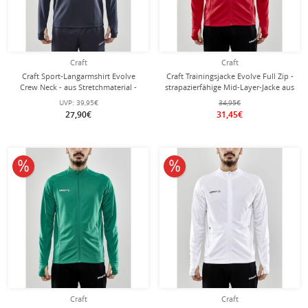
Craft
Craft
Craft Sport-Langarmshirt Evolve
Craft Trainingsjacke Evolve Full Zip -
Crew Neck - aus Stretchmaterial -
strapazierfähige Mid-Layer-Jacke aus
dunkelgrau Herren
Stretchmaterial - rot Herren
UVP:
39,95€
34,95€
27,90€
31,45€
10% reduziert
10% reduziert
Craft
Craft