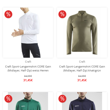
10% reduziert
10% reduziert
Craft
Craft
Craft Sport-Langarmshirt CORE Gain
Craft Sport-Langarmshirt CORE Gain
(Midlayer, Half-Zip) weiss Herren
(Midlayer, Half-Zip) khakigrün
Herren
34,95€
34,95€
31,45€
31,45€
10% reduziert
10% reduziert