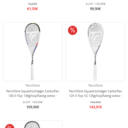
besaitet -
besaitet -
74,99€
eUVP:
139,99€
67,50€
99,90€
10% reduziert
Tecnifibre
Tecnifibre
Tecnifibre Squashschläger Carboflex
Tecnifibre Squashschläger Carboflex
130 X-Top 130g/kopflastig weiss -
125 X-Top V2 125g/kopflastig weiss -
besaitet -
besaitet -
eUVP:
169,99€
159,90€
109,90€
143,91€
10% reduziert