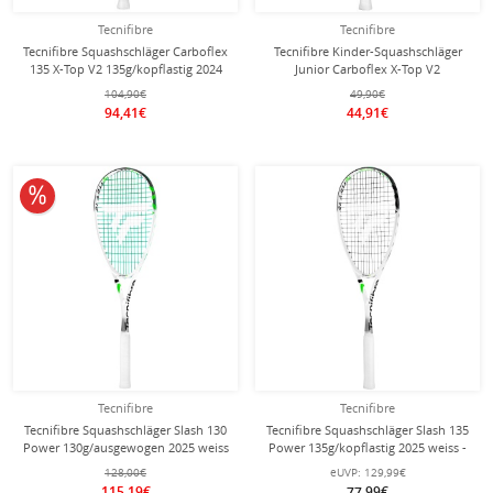
Tecnifibre
Tecnifibre
Tecnifibre Squashschläger Carboflex
Tecnifibre Kinder-Squashschläger
135 X-Top V2 135g/kopflastig 2024
Junior Carboflex X-Top V2
weiss - besaitet -
150g/kopflastig 2024 weiss - besaitet
104,90€
49,90€
-
94,41€
44,91€
10% reduziert
Tecnifibre
Tecnifibre
Tecnifibre Squashschläger Slash 130
Tecnifibre Squashschläger Slash 135
Power 130g/ausgewogen 2025 weiss
Power 135g/kopflastig 2025 weiss -
- besaitet -
besaitet -
128,00€
eUVP:
129,99€
115,19€
77,99€