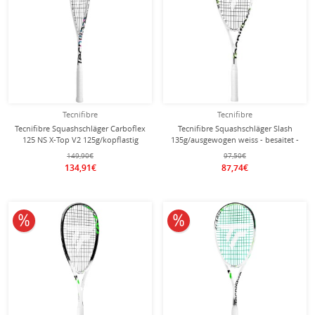
Tecnifibre
Tecnifibre
Tecnifibre Squashschläger Carboflex
Tecnifibre Squashschläger Slash
125 NS X-Top V2 125g/kopflastig
135g/ausgewogen weiss - besaitet -
2024 weiss - besaitet -
149,90€
97,50€
134,91€
87,74€
10% reduziert
10% reduziert