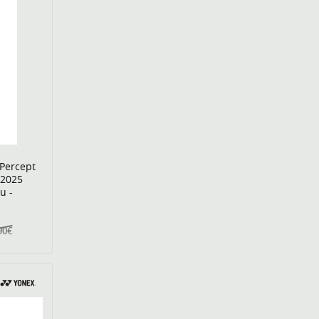
 Percept
 2025
u -
90€