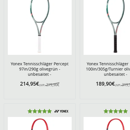
Yonex Tennisschläger Percept
Yonex Tennisschläger
97in/290g olivegrün -
100in/305g/Turnier oli
unbesaitet -
unbesaitet -
214,95€
189,90€
279,90€
319,
UVP:
UVP: