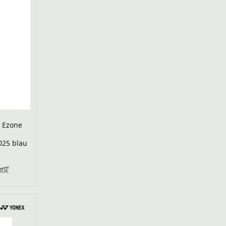
r Ezone
025 blau
90€