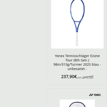
Yonex Tennisschläger Ezone
Tour (8th Gen.)
98in/315g/Turnier 2025 blau -
unbesaitet -
237,90€
279,90€
UVP: