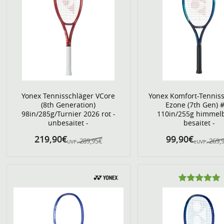
Yonex Tennisschläger VCore
Yonex Komfort-Tennis
(8th Generation)
Ezone (7th Gen) 
98in/285g/Turnier 2026 rot -
110in/255g himmelb
unbesaitet -
besaitet -
219,90€
99,90€
289,95€
269,
UVP:
eUVP: