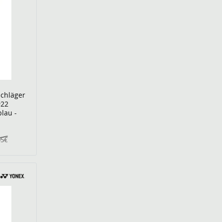
schläger
#22
lau -
95€