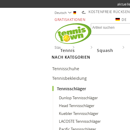
aktuell
KOSTENFREIE RÜCKSE
Deutsch
GRATISAKTIONEN
DE
Startseite
Tennis
Tennisschläger
Y
Tennis
Squash
NACH KATEGORIEN
Tennisschuhe
Tennisbekleidung
Tennisschläger
Dunlop Tennisschläger
Head Tennisschläger
Kuebler Tennisschläger
LACOSTE Tennisschläger
Pacific Tennisschläger