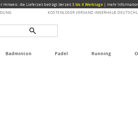
er Hinweis: die Lieferzeit beträgt derzeit
3 bis 4 Werktage
|
mehr Informatio
NDUNG
KOSTENLOSER VERSAND INNERHALB DEUTSCHL
onex Tennisschläger
Badminton
Padel
Running
O