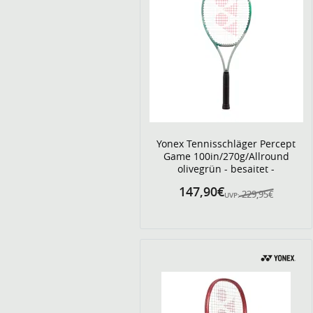
Yonex Tennisschläger Percept
Game 100in/270g/Allround
olivegrün - besaitet -
147,90€
229,95€
UVP: