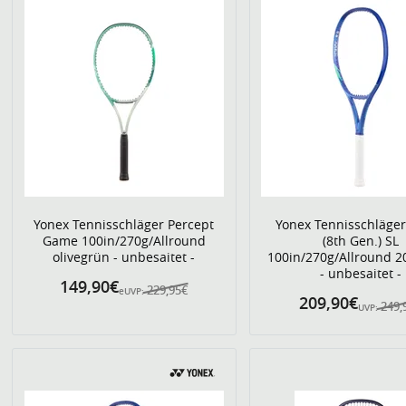
Yonex Tennisschläger Percept
Yonex Tennisschläge
Game 100in/270g/Allround
(8th Gen.) SL
olivegrün - unbesaitet -
100in/270g/Allround 2
- unbesaitet -
149,90€
229,95€
eUVP:
209,90€
249,
UVP: