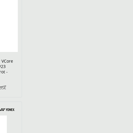
r VCore
#23
ot -
,95€