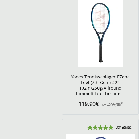
Yonex Tennisschläger EZone
Feel (7th Gen.) #22
102in/250g/Allround
himmelblau - besaitet -
119,90€
209,90€
eUVP: