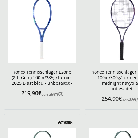
Yonex Tennisschläger Ezone
Yonex Tennisschläger
(8th Gen.) 100in/285g/Turnier
100in/300g/Turnier
2025 Blast blau - unbesaitet -
midnight navybla
unbesaitet -
219,90€
259,95€
UVP:
254,90€
309,
UVP: