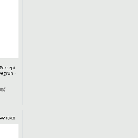
 Percept
vegrün -
90€