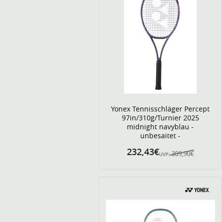
Yonex Tennisschläger Percept
97in/310g/Turnier 2025
midnight navyblau -
unbesaitet -
232,43€
309,90€
UVP: