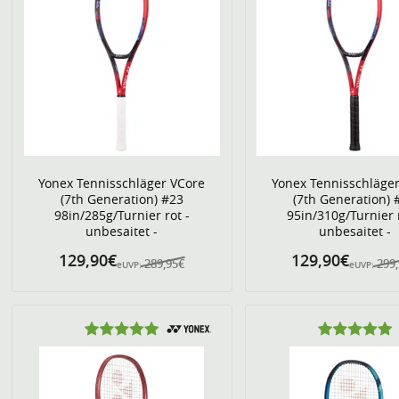
Yonex Tennisschläger VCore
Yonex Tennisschläge
(7th Generation) #23
(7th Generation) 
98in/285g/Turnier rot -
95in/310g/Turnier r
unbesaitet -
unbesaitet -
129,90€
129,90€
289,95€
299
eUVP:
eUVP: