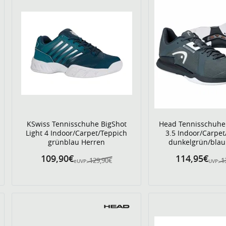
KSwiss Tennisschuhe BigShot
Head Tennisschuhe 
Light 4 Indoor/Carpet/Teppich
3.5 Indoor/Carpet
grünblau Herren
dunkelgrün/blau
109,90€
114,95€
129,90€
1
eUVP:
UVP: