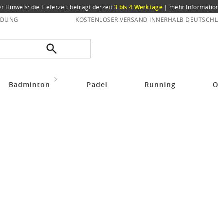
er Hinweis: die Lieferzeit beträgt derzeit
3 bis 4 Werktage
|
mehr Informatio
NDUNG
KOSTENLOSER VERSAND INNERHALB DEUTSCHL
nnisschuhe Herren
Indoorschuhe Tennis
Badminton
Padel
Running
O