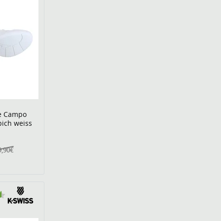
he Campo
pich weiss
9,90€