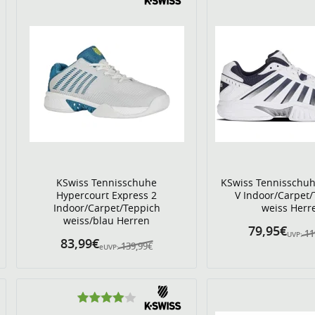
KSwiss Tennisschuhe
KSwiss Tennisschuh
Hypercourt Express 2
V Indoor/Carpet
Indoor/Carpet/Teppich
weiss Herr
weiss/blau Herren
79,95€
11
UVP:
83,99€
139,99€
eUVP: