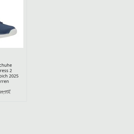
schuhe
ress 2
pich 2025
erren
39,99€