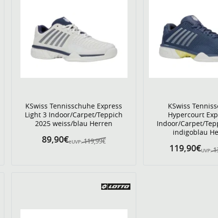
KSwiss Tennisschuhe Express
KSwiss Tennis
Light 3 Indoor/Carpet/Teppich
Hypercourt Exp
2025 weiss/blau Herren
Indoor/Carpet/Tep
indigoblau H
89,90€
119,99€
eUVP:
119,90€
1
UVP: