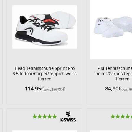
Head Tennisschuhe Sprint Pro
Fila Tennisschu
3.5 Indoor/Carpet/Teppich weiss
Indoor/Carpet/Tep
Herren
Herren
114,95€
84,90€
130,00€
9
UVP:
UVP: