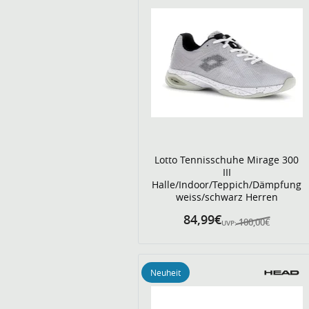
Lotto Tennisschuhe Mirage 300
III
Halle/Indoor/Teppich/Dämpfung
weiss/schwarz Herren
84,99€
100,00€
UVP:
Neuheit