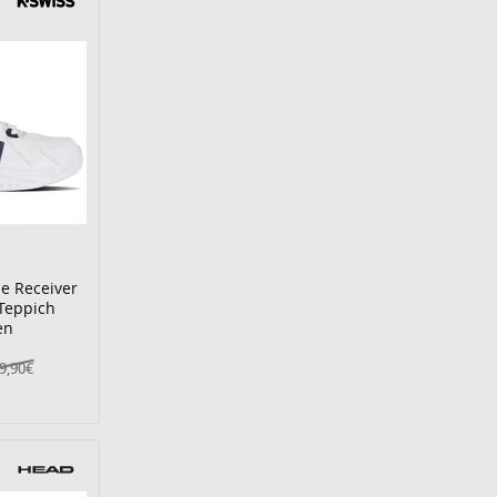
e Receiver
/Teppich
en
9,90€