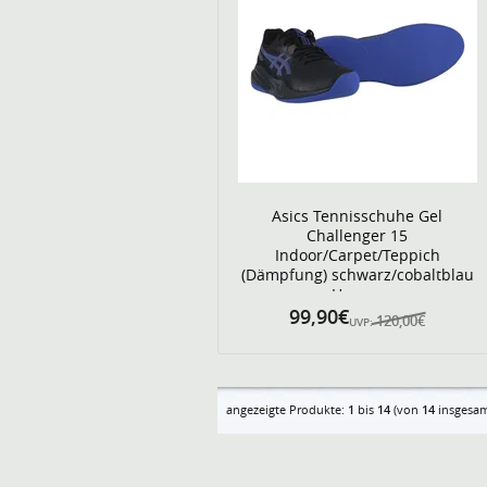
Asics Tennisschuhe Gel
Challenger 15
Indoor/Carpet/Teppich
(Dämpfung) schwarz/cobaltblau
Herren
99,90€
120,00€
UVP:
angezeigte Produkte:
1
bis
14
(von
14
insgesam