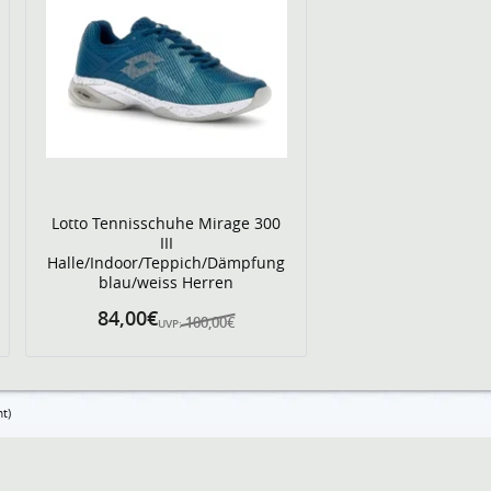
Lotto Tennisschuhe Mirage 300
III
Halle/Indoor/Teppich/Dämpfung
blau/weiss Herren
84,00€
100,00€
UVP:
t)