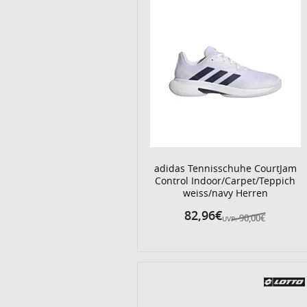
adidas Tennisschuhe CourtJam
Control Indoor/Carpet/Teppich
weiss/navy Herren
82,96€
90,00€
UVP: