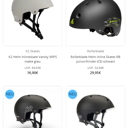
K2 Skates
Rollerblade
K2 Helm Inlineskate Varsity MIPS
Rollerblade Helm Inline Skates RB
matte grau
Junior/Kinder (CE) schwarz
UVP:
89,95€
UVP:
34,99€
76,90€
29,95€
NEU
NEU