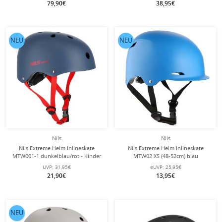
79,90€
38,95€
NEU
NEU
Nils
Nils
Nils Extreme Helm Inlineskate
Nils Extreme Helm Inlineskate
MTW001-1 dunkelblau/rot - Kinder
MTW02 XS (48-52cm) blau
UVP:
31,95€
eUVP:
25,95€
21,90€
13,95€
NEU