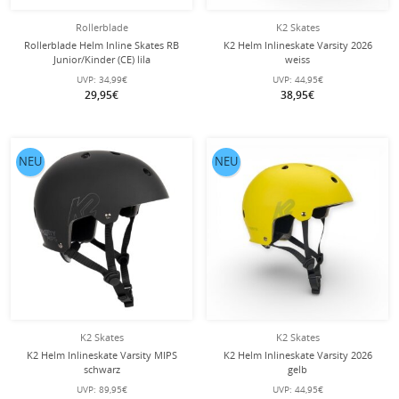
Rollerblade
K2 Skates
Rollerblade Helm Inline Skates RB
K2 Helm Inlineskate Varsity 2026
Junior/Kinder (CE) lila
weiss
UVP:
34,99€
UVP:
44,95€
29,95€
38,95€
NEU
NEU
K2 Skates
K2 Skates
K2 Helm Inlineskate Varsity MIPS
K2 Helm Inlineskate Varsity 2026
schwarz
gelb
UVP:
89,95€
UVP:
44,95€