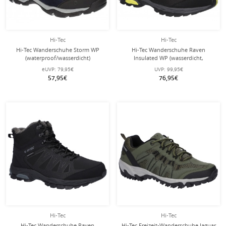
Hi-Tec
Hi-Tec
Hi-Tec Wanderschuhe Storm WP
Hi-Tec Wanderschuhe Raven
(waterproof/wasserdicht)
Insulated WP (wasserdicht,
dunkelblau Herren
gefüttert) dunkelgrau/schwarz
eUVP:
79,95€
UVP:
99,95€
Herren
57,95€
76,95€
Hi-Tec
Hi-Tec
Hi-Tec Wanderschuhe Raven
Hi-Tec Freizeit-Wanderschuhe Jaguar