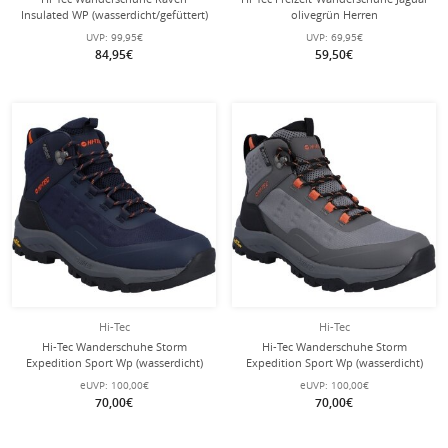
Insulated WP (wasserdicht/gefüttert)
olivegrün Herren
schwarz/grau Herren
UVP:
99,95€
UVP:
69,95€
84,95€
59,50€
Hi-Tec
Hi-Tec
Hi-Tec Wanderschuhe Storm
Hi-Tec Wanderschuhe Storm
Expedition Sport Wp (wasserdicht)
Expedition Sport Wp (wasserdicht)
navyblau Herren
grau Herren
eUVP:
100,00€
eUVP:
100,00€
70,00€
70,00€