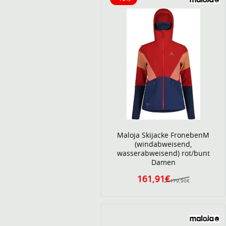
10% reduziert
Maloja Skijacke FronebenM
(windabweisend,
wasserabweisend) rot/bunt
Damen
161,91€
179,90€