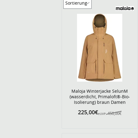
Sortierung
Maloja Winterjacke SelunM
(wasserdicht, Primaloft®-Bio-
Isolierung) braun Damen
225,00€
450,00€
eUVP: