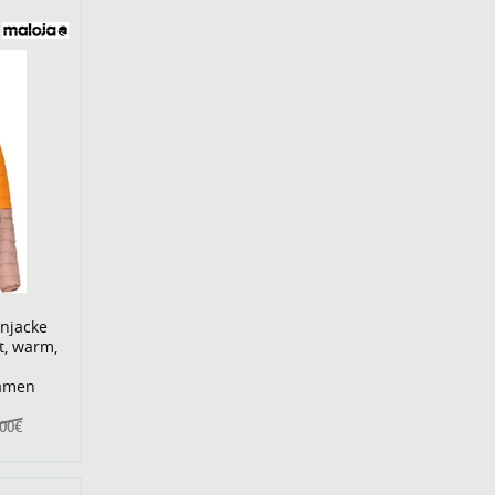
njacke
t, warm,
amen
,00€