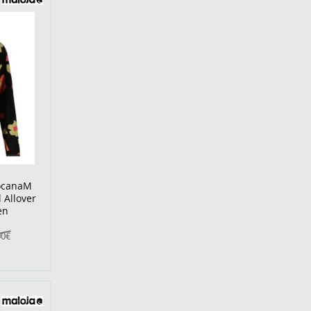
BocanaM
 Allover
en
00€