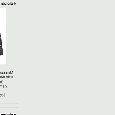
FossanM
imaLoft®
t)
amen
,00€