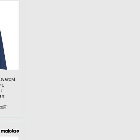
 OvaroM
ht,
 -
en
,00€