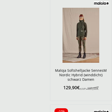
Maloja Softshelljacke SennesM
Nordic Hybrid (winddicht)
schwarz Damen
129,90€
185,00€
eUVP:
-10%