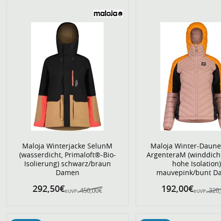
Maloja Winterjacke SelunM
Maloja Winter-Daune
(wasserdicht, Primaloft®-Bio-
ArgenteraM (winddich
Isolierung) schwarz/braun
hohe Isolation)
Damen
mauvepink/bunt D
292,50€
192,00€
450,00€
320
eUVP:
eUVP: