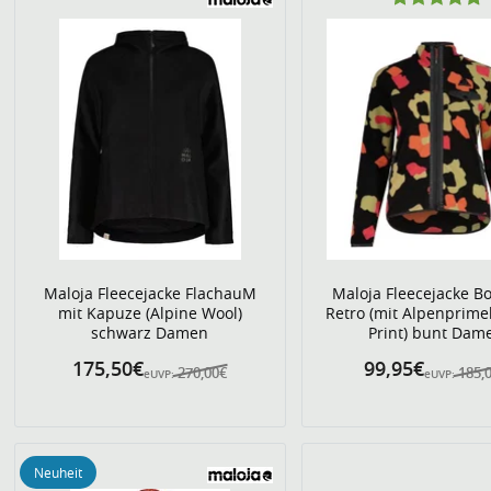
Maloja Fleecejacke FlachauM
Maloja Fleecejacke 
mit Kapuze (Alpine Wool)
Retro (mit Alpenprimel
schwarz Damen
Print) bunt Dam
175,50€
99,95€
270,00€
185,
eUVP:
eUVP:
Neuheit