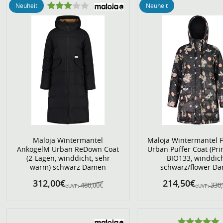
Neuheit
Neuheit
Maloja Wintermantel
Maloja Wintermantel 
AnkogelM Urban ReDown Coat
Urban Puffer Coat (Pr
(2-Lagen, winddicht, sehr
BIO133, winddich
warm) schwarz Damen
schwarz/flower D
312,00€
214,50€
480,00€
330
eUVP:
eUVP: