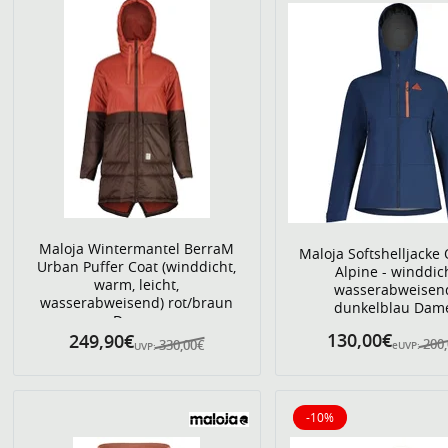
Maloja Wintermantel BerraM
Maloja Softshelljacke
Urban Puffer Coat (winddicht,
Alpine - winddic
warm, leicht,
wasserabweisend
wasserabweisend) rot/braun
dunkelblau Dam
Damen
130,00€
249,90€
200
330,00€
eUVP:
UVP:
-10%
10% reduziert