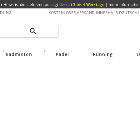
er Hinweis: die Lieferzeit beträgt derzeit
3 bis 4 Werktage
|
mehr Informatio
NDUNG
KOSTENLOSER VERSAND INNERHALB DEUTSCHL
Bekleidung Damen
Maloja Outdoorbekleidung
Badminton
Padel
Running
O