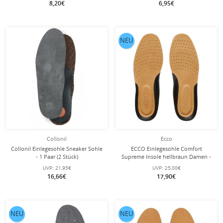
8,20€
6,95€
NEU
Collonil
Ecco
Collonil Einlegesohle Sneaker Sohle
ECCO Einlegesohle Comfort
- 1 Paar (2 Stück)
Supreme Insole hellbraun Damen -
1 Paar (2 Stück)
UVP:
21,95€
UVP:
25,00€
16,66€
17,90€
NEU
NEU