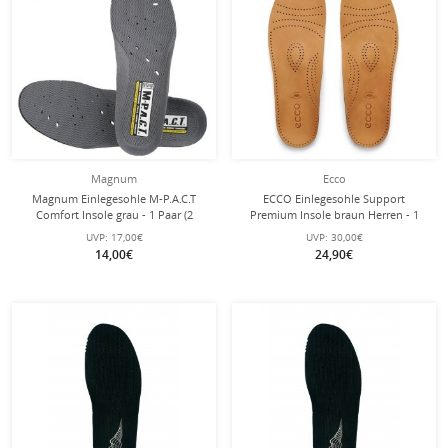
Magnum
Ecco
Magnum Einlegesohle M-P.A.C.T
ECCO Einlegesohle Support
Comfort Insole grau - 1 Paar (2
Premium Insole braun Herren - 1
Stück)
Paar (2 Stück)
UVP:
17,00€
UVP:
30,00€
14,00€
24,90€