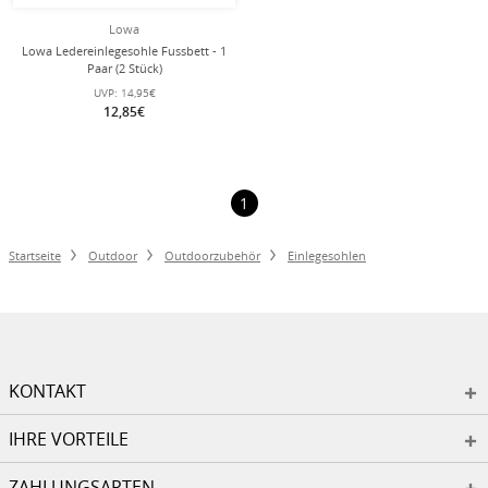
Lowa
Lowa Ledereinlegesohle Fussbett - 1
Paar (2 Stück)
UVP:
14,95€
12,85€
1
Startseite
Outdoor
Outdoorzubehör
Einlegesohlen
KONTAKT
IHRE VORTEILE
ZAHLUNGSARTEN