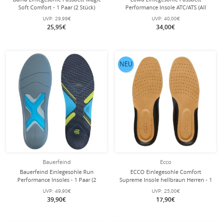
Soft Comfort - 1 Paar (2 Stück)
Performance Insole ATC/ATS (All
Terrain Classic/Sport) - 1 Paar (2
UVP:
29,99€
UVP:
40,00€
Stück)
25,95€
34,00€
NEU
Bauerfeind
Ecco
Bauerfeind Einlegesohle Run
ECCO Einlegesohle Comfort
Performance Insoles - 1 Paar (2
Supreme Insole hellbraun Herren - 1
Stück)
Paar (2 Stück)
UVP:
49,90€
UVP:
25,00€
39,90€
17,90€