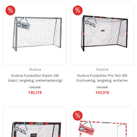
10% reduziert
10% reduziert
Hudora
Hudora
Hudora Fussballtor Expert 240
Hudora Fussballtor Pro Tect 300
(stabil, langlebig, wetterbeständig)
(hochwertig, langlebig, einfacher
weiss - 240x160x85cm
Aufbau) schwarz - 300x200x120cm
155,90€
159,90€
140,31€
143,91€
10% reduziert