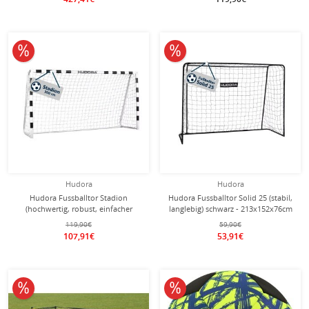
10% reduziert
10% reduziert
Hudora
Hudora
Hudora Fussballtor Stadion
Hudora Fussballtor Solid 25 (stabil,
(hochwertig, robust, einfacher
langlebig) schwarz - 213x152x76cm
Aufbau) weiss - 300x160x90cm
119,90€
59,90€
107,91€
53,91€
10% reduziert
10% reduziert