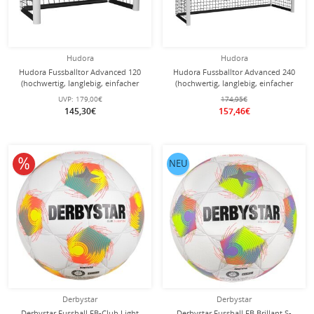
Hudora
Hudora
Hudora Fussballtor Advanced 120
Hudora Fussballtor Advanced 240
(hochwertig, langlebig, einfacher
(hochwertig, langlebig, einfacher
Aufbau) weiss - 120x80x60cm
Aufbau) weiss - 240x160x85cm
UVP:
179,00€
174,95€
145,30€
157,46€
10% reduziert
NEU
Derbystar
Derbystar
Derbystar Fussball FB-Club Light
Derbystar Fussball FB Brillant S-