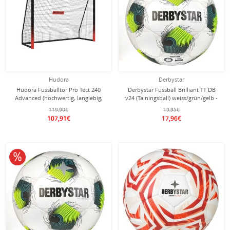
Hudora
Derbystar
Hudora Fussballtor Pro Tect 240
Derbystar Fussball Brilliant TT DB
Advanced (hochwertig, langlebig,
v24 (Tainingsball) weiss/grün/gelb -
einfacher Aufbau) schwarz -
1 Ball
119,90€
19,95€
240x160x85cm
107,91€
17,96€
10% reduziert