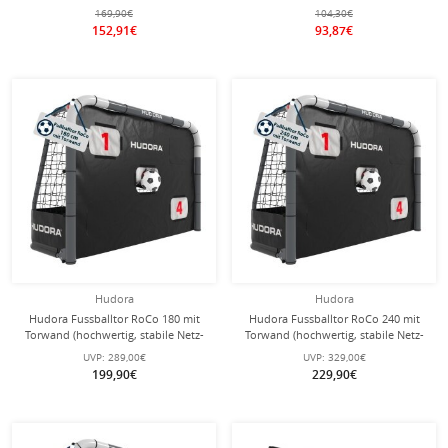
1,5/2m
einfacher Aufbau) weiss -
169,90€
104,30€
180x120x60cm
152,91€
93,87€
Hudora
Hudora
Hudora Fussballtor RoCo 180 mit
Hudora Fussballtor RoCo 240 mit
Torwand (hochwertig, stabile Netz-
Torwand (hochwertig, stabile Netz-
und Bodenverankerung,
und Bodenverankerung,
UVP:
289,00€
UVP:
329,00€
Punktzähler) schwarz -
Punktzähler) schwarz -
199,90€
229,90€
180x120x60cm
240x160x85cm