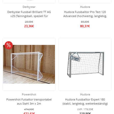
Derbystar
Hudora
Derbystar Fussball Brilliant TT AG
Hudora Fussballtor Pro Tect 120
v25 (Tainingsball, speziell für
Advanced (hochwertig, langlebig,
Kunstrasen) weiss/gelb/grau - 1 Ball
einfacher Aufbau) rot -
25,95€
89,30€
120x80x48cm
23,36€
80,37€
10% reduziert
Powershot
Hudora
Powershot Futsaltor transportabel
Hudora Fussballtor Expert 180
aus Stahl 3m x 2m
(stabil, langlebig, wetterbeständig)
weiss - 180x120x60cm
474,90€
UVP:
179,00€
427,41€
119,90€