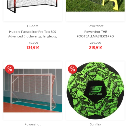
Hudora
Powershot
Hudora Fussballtor Pro Tect 300
Powershot THE
Advanced (hochwertig, langlebig,
FOOTBALLMASTER®PRO
einfacher Aufbau) rot -
(wetterfest) 2,7m x 1,6m
149,90€
239,90€
300x200x120cm
134,91€
215,91€
10% reduziert
10% reduziert
Powershot
Sunflex