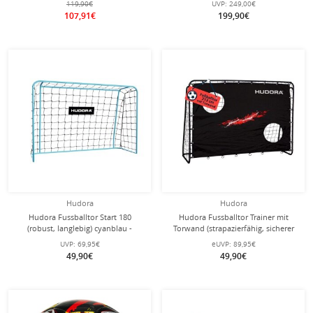
119,90€
UVP:
249,00€
107,91€
199,90€
Hudora
Hudora
Hudora Fussballtor Start 180
Hudora Fussballtor Trainer mit
(robust, langlebig) cyanblau -
Torwand (strapazierfähig, sicherer
180x120x60cm
Halt) schwarz - 213x152x76cm
UVP:
69,95€
eUVP:
89,95€
49,90€
49,90€