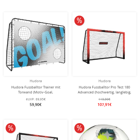
10% reduziert
Hudora
Hudora
Hudora Fussballtor Trainer mit
Hudora Fussballtor Pro Tect 180
Torwand (Motiv-Goal,
Advanced (hochwertig, langlebig,
strapazierfähig, sicherer Halt)
einfacher Aufbau) rot -
eUVP:
89,95€
119,90€
schwarz - 213x152x76cm
180x120x60cm
59,90€
107,91€
10% reduziert
10% reduziert