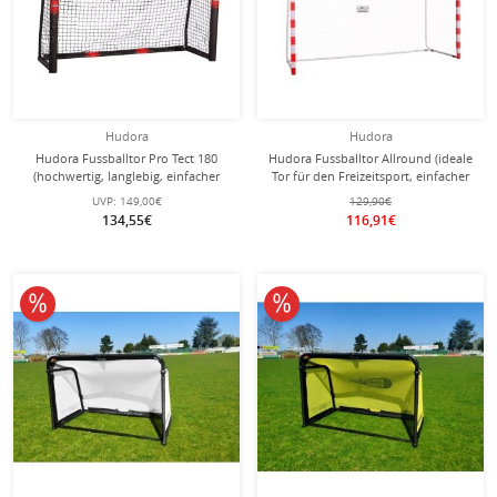
Hudora
Hudora
Hudora Fussballtor Pro Tect 180
Hudora Fussballtor Allround (ideale
(hochwertig, langlebig, einfacher
Tor für den Freizeitsport, einfacher
Aufbau) schwarz - 180x120x60cm
Aufbau) rot - 300x200x110cm
UVP:
149,00€
129,90€
134,55€
116,91€
10% reduziert
10% reduziert