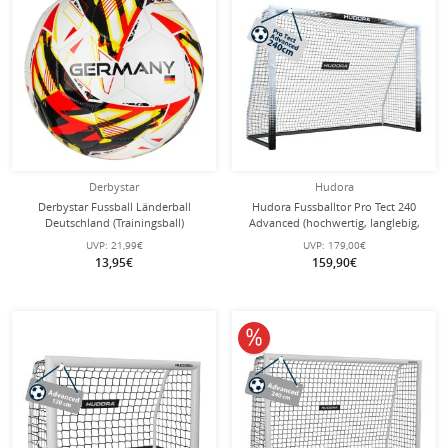
Derbystar
Hudora
Derbystar Fussball Länderball
Hudora Fussballtor Pro Tect 240
Deutschland (Trainingsball)
Advanced (hochwertig, langlebig,
weiss/schwarz/rot/gelb - 1 Ball
einfacher Aufbau) weiss -
UVP:
21,99€
UVP:
179,00€
240x160x85cm
13,95€
159,90€
10% reduziert