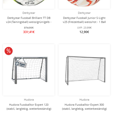
Derbystar
Derbystar
Derbystar Fussball Brilliant TT DB
Derbystar Fussball Junior S-Light
v24 (Tainingsball) weiss/grün/gelb -
v25 (Freizeitball) weiss/rot - 1 Ball
20 Bälle im Karton
374,90€
UVP:
23,99€
337,41€
12,90€
10% reduziert
Hudora
Hudora
Hudora Fussballtor Expert 120
Hudora Fussballtor Expert 300
(stabil, langlebig, wetterbeständig)
(stabil, langlebig, wetterbeständig)
weiss - 120x80x60cm
weiss - 300x200x120cm