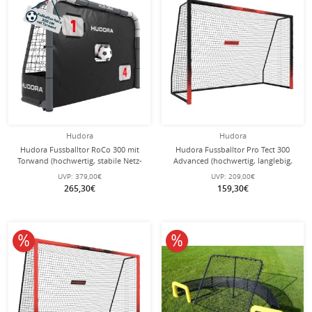
Hudora
Hudora
Hudora Fussballtor RoCo 300 mit
Hudora Fussballtor Pro Tect 300
Torwand (hochwertig, stabile Netz-
Advanced (hochwertig, langlebig,
und Bodenverankerung,
einfacher Aufbau) schwarz -
UVP:
379,00€
UVP:
209,00€
Punktzähler) schwarz -
300x200x120cm
265,30€
159,30€
300x200x120cm
10% reduziert
10% reduziert