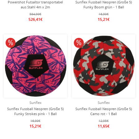
Powershot Futsaltor transportabel
Sunflex Fussball Neopren (Große 5)
aus Stahl 4m x 2m
Funky Boom grün - 1 Ball
584,90€
16,90€
526,41€
15,21€
10% reduziert
10% reduziert
Sunflex
Sunflex
Sunflex Fussball Neopren (Große 5)
Sunflex Fussball Neopren (Große 5)
Funky Strokes pink - 1 Ball
Camo rot - 1 Ball
16,90€
12,95€
15,21€
11,65€