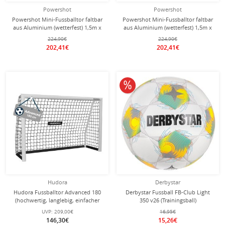
Powershot
Powershot
Powershot Mini-Fussballtor faltbar
Powershot Mini-Fussballtor faltbar
aus Aluminium (wetterfest) 1,5m x
aus Aluminium (wetterfest) 1,5m x
1m - weiss -
1m - gelb -
224,90€
224,90€
202,41€
202,41€
10% reduziert
Hudora
Derbystar
Hudora Fussballtor Advanced 180
Derbystar Fussball FB-Club Light
(hochwertig, langlebig, einfacher
350 v26 (Trainingsball)
Aufbau) weiss - 180x120x60cm
weiss/gelb/grün - 1 Ball
UVP:
209,00€
16,95€
146,30€
15,26€