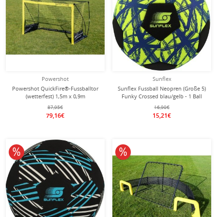
Powershot
Sunflex
Powershot QuickFire®-Fussballtor
Sunflex Fussball Neopren (Große 5)
(wetterfest) 1,5m x 0,9m
Funky Crossed blau/gelb - 1 Ball
87,95€
16,90€
79,16€
15,21€
10% reduziert
10% reduziert