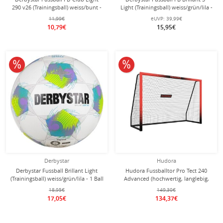
290 v26 (Trainingsball) weiss/bunt -
Light (Trainingsball) weiss/grün/lila -
1 Ball
1 Ball
11,99€
eUVP:
39,99€
10,79€
15,95€
10% reduziert
10% reduziert
Derbystar
Hudora
Derbystar Fussball Brillant Light
Hudora Fussballtor Pro Tect 240
(Trainingsball) weiss/grün/lila - 1 Ball
Advanced (hochwertig, langlebig,
einfacher Aufbau) rot -
18,95€
149,30€
240x160x85cm
17,05€
134,37€