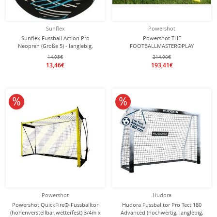
Sunflex
Powershot
Sunflex Fussball Action Pro
Powershot THE
Neopren (Große 5) - langlebig,
FOOTBALLMASTER®PLAY
leicht, weich, leise - schwarz/blau - 1
(wetterfest) 2,2m x 1,2m
14,95€
214,90€
Ball
13,46€
193,41€
10% reduziert
10% reduziert
Powershot
Hudora
Powershot QuickFire®-Fussballtor
Hudora Fussballtor Pro Tect 180
(höhenverstellbar,wetterfest) 3/4m x
Advanced (hochwertig, langlebig,