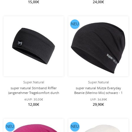
15,00€
24,00€
NEU
Super.Natural
Super.Natural
super natural Stirnband Riffler
super natural Mütze Everyday
(angenehmer Tragekomfort durch
Beanie (Merino-Mix) schwarz - 1
Merinowolle) schwarz - 1 Stück
Stück
eUVP:
30,00€
UVP:
34,99€
12,00€
29,90€
NEU
NEU