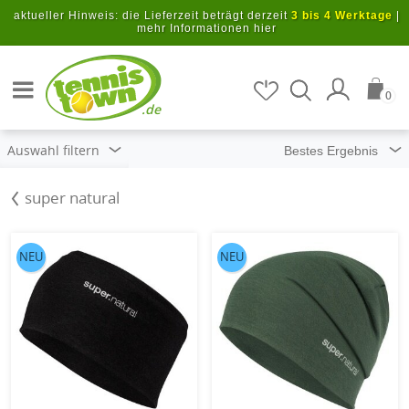
Zum Hauptinhalt springen
aktueller Hinweis: die Lieferzeit beträgt derzeit
3 bis 4 Werktage
|
mehr Informationen hier
Artikel suchen
0
.de
Auswahl filtern
super natural
NEU
NEU