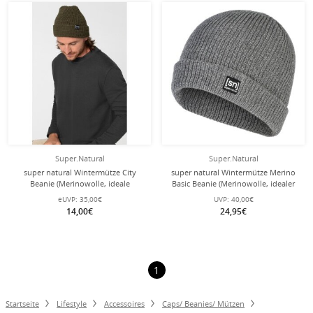
Super.Natural
Super.Natural
super natural Wintermütze City
super natural Wintermütze Merino
Beanie (Merinowolle, ideale
Basic Beanie (Merinowolle, idealer
Thermoregulation) avocado grün - 1
Wärmeschutz) kaschmirgrau - 1
eUVP:
35,00€
UVP:
40,00€
Stück
Stück
14,00€
24,95€
1
Startseite
Lifestyle
Accessoires
Caps/ Beanies/ Mützen