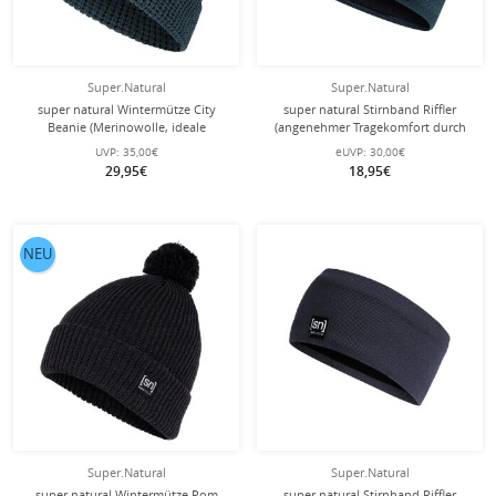
Super.Natural
Super.Natural
super natural Wintermütze City
super natural Stirnband Riffler
Beanie (Merinowolle, ideale
(angenehmer Tragekomfort durch
Thermoregulation) blau - 1 Stück
Merinowolle) blau - 1 Stück
UVP:
35,00€
eUVP:
30,00€
29,95€
18,95€
NEU
Super.Natural
Super.Natural
super natural Wintermütze Pom
super natural Stirnband Riffler