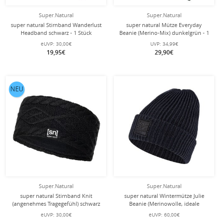
Super.Natural
Super.Natural
super natural Stirnband Wanderlust
super natural Mütze Everyday
Headband schwarz - 1 Stück
Beanie (Merino-Mix) dunkelgrün - 1
Stück
eUVP:
30,00€
UVP:
34,99€
19,95€
29,90€
NEU
Super.Natural
Super.Natural
super natural Stirnband Knit
super natural Wintermütze Julie
(angenehmes Tragegefühl) schwarz
Beanie (Merinowolle, ideale
Damen - 1 Stück
Thermoregulation) schwarz - 1 Stück
eUVP:
30,00€
eUVP:
60,00€