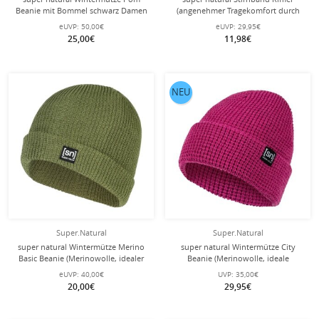
Beanie mit Bommel schwarz Damen
(angenehmer Tragekomfort durch
- 1 Stück
Merinowolle) dunkelblau - 1 Stück
eUVP:
50,00€
eUVP:
29,95€
25,00€
11,98€
NEU
Super.Natural
Super.Natural
super natural Wintermütze Merino
super natural Wintermütze City
Basic Beanie (Merinowolle, idealer
Beanie (Merinowolle, ideale
Wärmeschutz) grün - 1 Stück
Thermoregulation) fuchsia - 1 Stück
eUVP:
40,00€
UVP:
35,00€
20,00€
29,95€