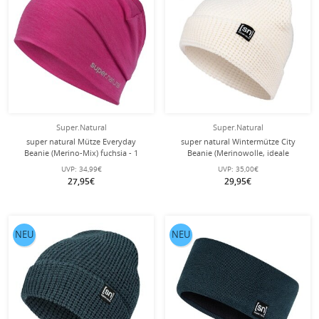
Super.Natural
Super.Natural
super natural Mütze Everyday
super natural Wintermütze City
Beanie (Merino-Mix) fuchsia - 1
Beanie (Merinowolle, ideale
Stück
Thermoregulation) weiss - 1 Stück
UVP:
34,99€
UVP:
35,00€
27,95€
29,95€
NEU
NEU