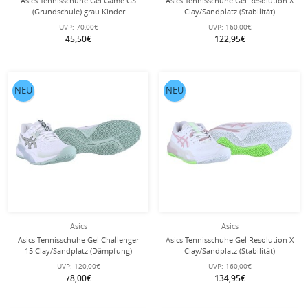
Asics Tennisschuhe Gel Game GS
Asics Tennisschuhe Gel Resolution X
(Grundschule) grau Kinder
Clay/Sandplatz (Stabilität)
schwarz/pink Damen
UVP:
70,00€
UVP:
160,00€
45,50€
122,95€
NEU
NEU
Asics
Asics
Asics Tennisschuhe Gel Challenger
Asics Tennisschuhe Gel Resolution X
15 Clay/Sandplatz (Dämpfung)
Clay/Sandplatz (Stabilität)
weiss/hellgrün Herren
weiss/rosa Damen
UVP:
120,00€
UVP:
160,00€
78,00€
134,95€