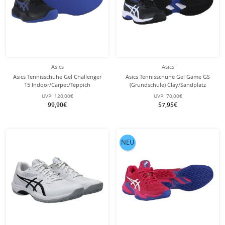
Asics
Asics
Asics Tennisschuhe Gel Challenger
Asics Tennisschuhe Gel Game GS
15 Indoor/Carpet/Teppich
(Grundschule) Clay/Sandplatz
(Dämpfung) schwarz/cobaltblau
schwarz/weiss Kinder
UVP:
120,00€
UVP:
70,00€
Herren
99,90€
57,95€
NEU