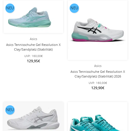
NEU
NEU
Asics
Asics Tennisschuhe Gel Resolution X
Clay/Sandplatz (Stabilität)
hellblau/mint Damen
UVP:
160,00€
129,95€
Asics
Asics Tennisschuhe Gel Resolution X
Clay/Sandplatz (Stabilität) 2026
weiss/mint/purple Herren
UVP:
160,00€
129,90€
NEU