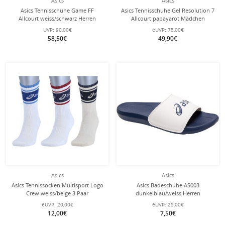
Asics
Asics
Asics Tennisschuhe Game FF
Asics Tennisschuhe Gel Resolution 7
Allcourt weiss/schwarz Herren
Allcourt papayarot Mädchen
UVP:
90,00€
eUVP:
75,00€
58,50€
49,90€
Asics
Asics
Asics Tennissocken Multisport Logo
Asics Badeschuhe AS003
Crew weiss/beige 3 Paar
dunkelblau/weiss Herren
eUVP:
20,00€
eUVP:
25,00€
12,00€
7,50€