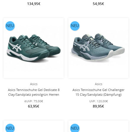
134,95€
54,95€
NEU
NEU
Asics
Asics
Asics Tennisschuhe Gel Dedicate 8
Asics Tennisschuhe Gel Challenger
Clay/Sandplatz petrolgrün Herren
15 Clay/Sandplatz (Dämpfung)
graublau Herren
eUVP:
75,00€
UVP:
120,00€
63,95€
89,95€
NEU
NEU