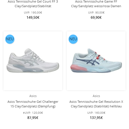
Asics Tennisschuhe Gel Court FF 3
Asics Tennisschuhe Game FF
Clay/Sandplatz/Stabilität
Clay/Sandplatz weiss/rosa Damen
schwarz/mintblau Herren
UVP:
190,00€
UVP:
90,00€
149,50€
69,90€
NEU
NEU
Asics
Asics
Asics Tennisschuhe Gel Challenger
Asics Tennisschuhe Gel Resolution X
15 Clay/Sandplatz (Dämpfung)
Clay/Sandplatz (Stabilität) hellblau
weiss/silber Damen
Damen
eUVP:
120,00€
UVP:
160,00€
87,95€
137,95€