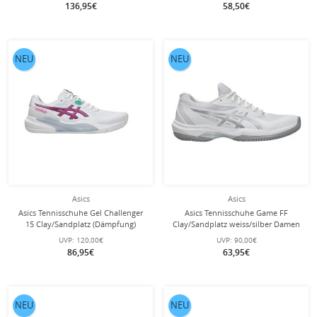
136,95€
58,50€
NEU
NEU
Asics
Asics
Asics Tennisschuhe Gel Challenger
Asics Tennisschuhe Game FF
15 Clay/Sandplatz (Dämpfung)
Clay/Sandplatz weiss/silber Damen
weiss/violett Herren
UVP:
120,00€
UVP:
90,00€
86,95€
63,95€
NEU
NEU