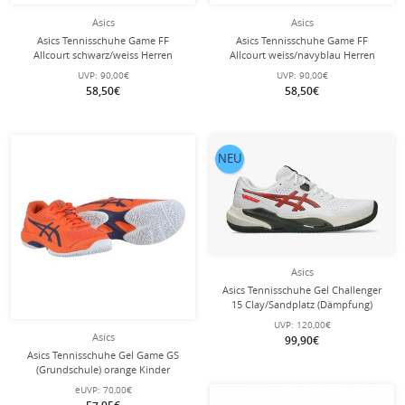
Asics
Asics
Asics Tennisschuhe Game FF
Asics Tennisschuhe Game FF
Allcourt schwarz/weiss Herren
Allcourt weiss/navyblau Herren
UVP:
90,00€
UVP:
90,00€
58,50€
58,50€
NEU
Asics
Asics Tennisschuhe Gel Challenger
15 Clay/Sandplatz (Dämpfung)
weiss/rot Herren
UVP:
120,00€
Asics
99,90€
Asics Tennisschuhe Gel Game GS
(Grundschule) orange Kinder
eUVP:
70,00€