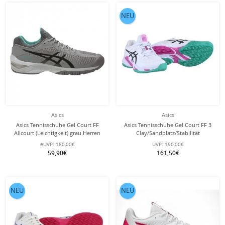
NEU
Asics
Asics
Asics Tennisschuhe Gel Court FF
Asics Tennisschuhe Gel Court FF 3
Allcourt (Leichtigkeit) grau Herren
Clay/Sandplatz/Stabilität
weiss/violett Herren
eUVP:
180,00€
UVP:
190,00€
59,90€
161,50€
NEU
NEU