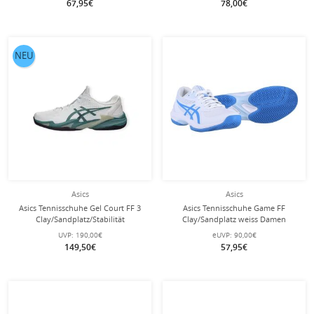
67,95€
78,00€
NEU
Asics
Asics
Asics Tennisschuhe Gel Court FF 3
Asics Tennisschuhe Game FF
Clay/Sandplatz/Stabilität
Clay/Sandplatz weiss Damen
weiss/tealgrün Herren
UVP:
190,00€
eUVP:
90,00€
149,50€
57,95€