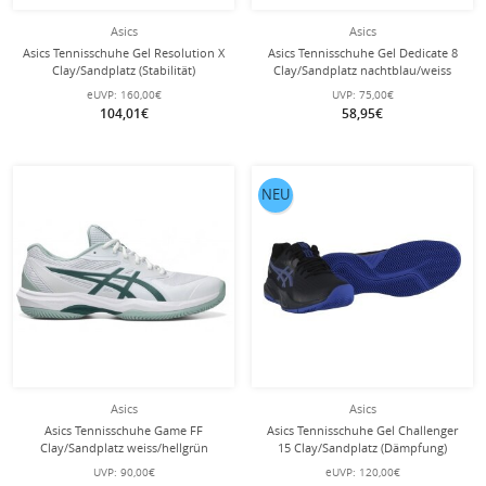
Asics
Asics
Asics Tennisschuhe Gel Resolution X
Asics Tennisschuhe Gel Dedicate 8
Clay/Sandplatz (Stabilität)
Clay/Sandplatz nachtblau/weiss
violett/orange Herren
Damen
eUVP:
160,00€
UVP:
75,00€
104,01€
58,95€
NEU
Asics
Asics
Asics Tennisschuhe Game FF
Asics Tennisschuhe Gel Challenger
Clay/Sandplatz weiss/hellgrün
15 Clay/Sandplatz (Dämpfung)
Herren
schwarz/kobaltblau Herren
UVP:
90,00€
eUVP:
120,00€