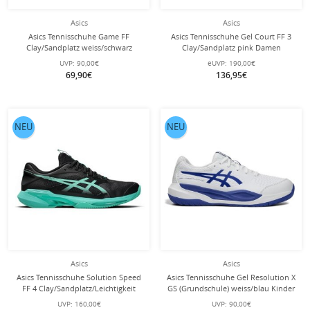
Asics
Asics
Asics Tennisschuhe Game FF
Asics Tennisschuhe Gel Court FF 3
Clay/Sandplatz weiss/schwarz
Clay/Sandplatz pink Damen
Herren
UVP:
90,00€
eUVP:
190,00€
69,90€
136,95€
NEU
NEU
Asics
Asics
Asics Tennisschuhe Solution Speed
Asics Tennisschuhe Gel Resolution X
FF 4 Clay/Sandplatz/Leichtigkeit
GS (Grundschule) weiss/blau Kinder
schwarz/grün Herren
UVP:
160,00€
UVP:
90,00€