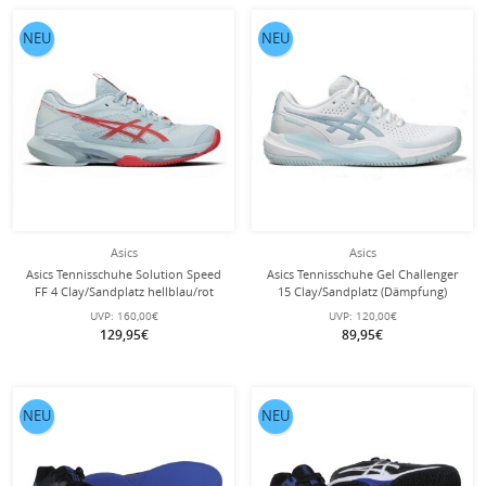
NEU
NEU
Asics
Asics
Asics Tennisschuhe Solution Speed
Asics Tennisschuhe Gel Challenger
FF 4 Clay/Sandplatz hellblau/rot
15 Clay/Sandplatz (Dämpfung)
Damen
weiss/hellblau Damen
UVP:
160,00€
UVP:
120,00€
129,95€
89,95€
NEU
NEU