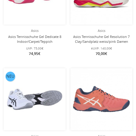
Asics
Asics
Asics Tennisschuhe Gel Dedicate 8
Asics Tennisschuhe Gel Resolution 7
Indoor/Carpet/Teppich
Clay/Sandplatz weiss/pink Damen
cremeweiss/pink Damen
UVP:
75,00€
eUVP:
140,00€
74,95€
70,00€
NEU