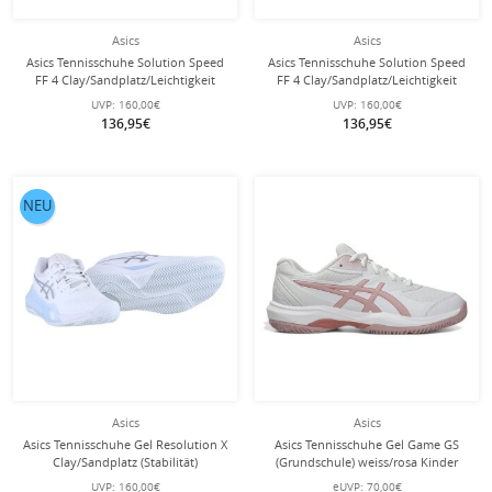
Asics
Asics
Asics Tennisschuhe Solution Speed
Asics Tennisschuhe Solution Speed
FF 4 Clay/Sandplatz/Leichtigkeit
FF 4 Clay/Sandplatz/Leichtigkeit
graublau Herren
weiss/schwarz Herren
UVP:
160,00€
UVP:
160,00€
136,95€
136,95€
NEU
Asics
Asics
Asics Tennisschuhe Gel Resolution X
Asics Tennisschuhe Gel Game GS
Clay/Sandplatz (Stabilität)
(Grundschule) weiss/rosa Kinder
weiss/silber Damen
UVP:
160,00€
eUVP:
70,00€