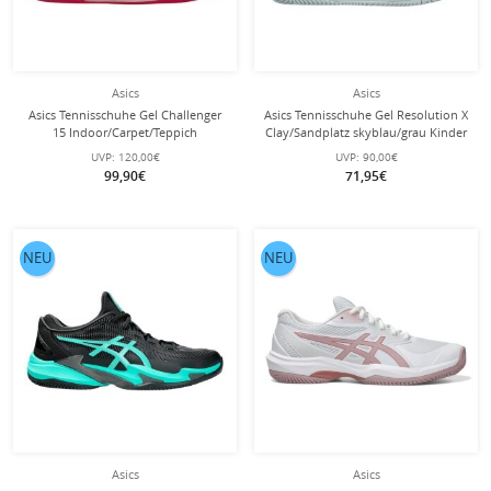
Asics
Asics
Asics Tennisschuhe Gel Challenger
Asics Tennisschuhe Gel Resolution X
15 Indoor/Carpet/Teppich
Clay/Sandplatz skyblau/grau Kinder
cream/rosa Damen
UVP:
120,00€
UVP:
90,00€
99,90€
71,95€
NEU
NEU
Asics
Asics