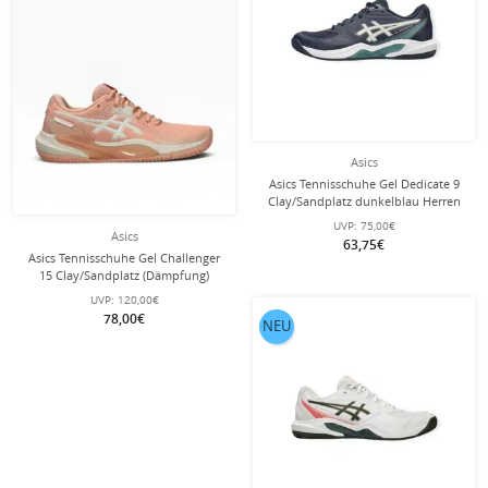
Asics
Asics Tennisschuhe Gel Dedicate 9
Clay/Sandplatz dunkelblau Herren
UVP:
75,00€
Asics
63,75€
Asics Tennisschuhe Gel Challenger
15 Clay/Sandplatz (Dämpfung)
orange/weiss Damen
UVP:
120,00€
78,00€
NEU