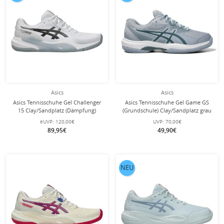
Asics
Asics
Asics Tennisschuhe Gel Challenger
Asics Tennisschuhe Gel Game GS
15 Clay/Sandplatz (Dämpfung)
(Grundschule) Clay/Sandplatz grau
weiss/silber Herren
Kinder
eUVP:
120,00€
UVP:
70,00€
89,95€
49,90€
NEU