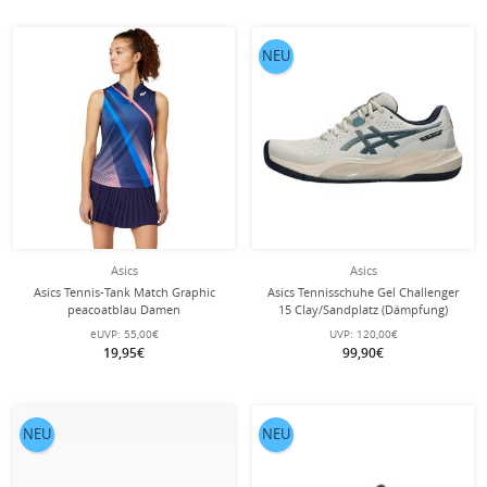
NEU
Asics
Asics
Asics Tennis-Tank Match Graphic
Asics Tennisschuhe Gel Challenger
peacoatblau Damen
15 Clay/Sandplatz (Dämpfung)
oatmeal/midnight Herren
eUVP:
55,00€
UVP:
120,00€
19,95€
99,90€
NEU
NEU