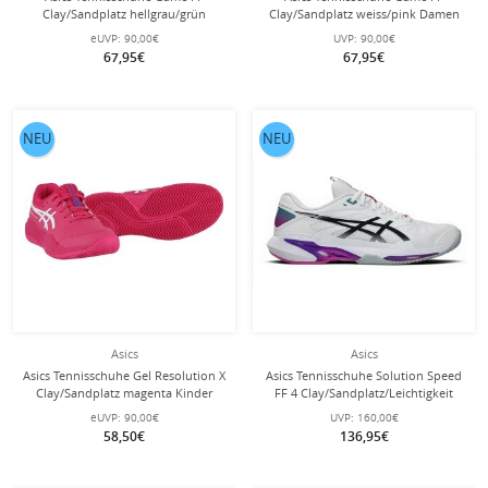
Clay/Sandplatz hellgrau/grün
Clay/Sandplatz weiss/pink Damen
Damen
eUVP:
90,00€
UVP:
90,00€
67,95€
67,95€
NEU
NEU
Asics
Asics
Asics Tennisschuhe Gel Resolution X
Asics Tennisschuhe Solution Speed
Clay/Sandplatz magenta Kinder
FF 4 Clay/Sandplatz/Leichtigkeit
weiss/violett Herren
eUVP:
90,00€
UVP:
160,00€
58,50€
136,95€