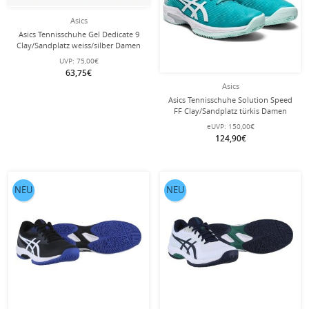
Asics
Asics Tennisschuhe Gel Dedicate 9
Clay/Sandplatz weiss/silber Damen
UVP:
75,00€
63,75€
Asics
Asics Tennisschuhe Solution Speed
FF Clay/Sandplatz türkis Damen
eUVP:
150,00€
124,90€
NEU
NEU