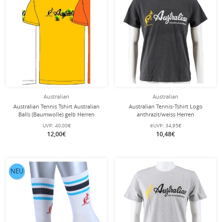
Australian
Australian
Australian Tennis Tshirt Australian
Australian Tennis-Tshirt Logo
Balls (Baumwolle) gelb Herren
anthrazit/weiss Herren
UVP:
40,00€
eUVP:
34,95€
12,00€
10,48€
NEU