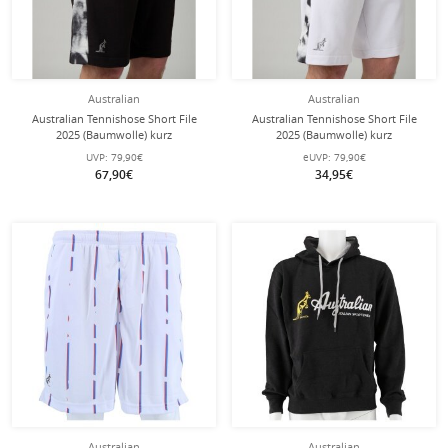
Australian
Australian
Australian Tennishose Short File
Australian Tennishose Short File
2025 (Baumwolle) kurz
2025 (Baumwolle) kurz
schwarz/weiss Herren
weiss/schwarz Herren
UVP:
79,90€
eUVP:
79,90€
67,90€
34,95€
Australian
Australian