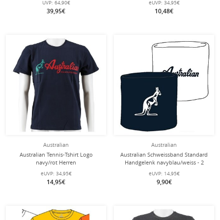
UVP:
64,90€
eUVP:
34,95€
39,95€
10,48€
Australian
Australian
Australian Tennis-Tshirt Logo
Australian Schweissband Standard
navy/rot Herren
Handgelenk navyblau/weiss - 2
Stück
eUVP:
34,95€
eUVP:
14,95€
14,95€
9,90€