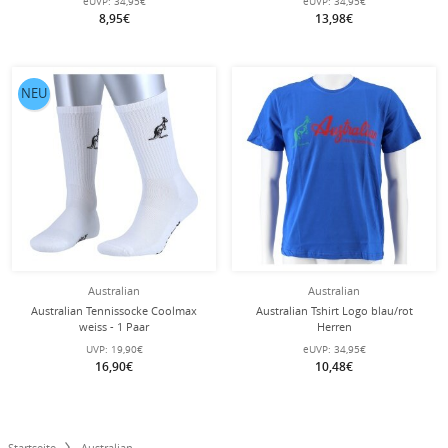
eUVP:
34,95€
eUVP:
34,95€
8,95€
13,98€
NEU
Australian
Australian
Australian Tennissocke Coolmax
Australian Tshirt Logo blau/rot
weiss - 1 Paar
Herren
UVP:
19,90€
eUVP:
34,95€
16,90€
10,48€
Startseite
Australian