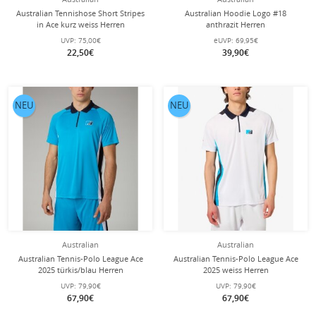
Australian Tennishose Short Stripes
Australian Hoodie Logo #18
in Ace kurz weiss Herren
anthrazit Herren
UVP:
75,00€
eUVP:
69,95€
22,50€
39,90€
NEU
NEU
Australian
Australian
Australian Tennis-Polo League Ace
Australian Tennis-Polo League Ace
2025 türkis/blau Herren
2025 weiss Herren
UVP:
79,90€
UVP:
79,90€
67,90€
67,90€