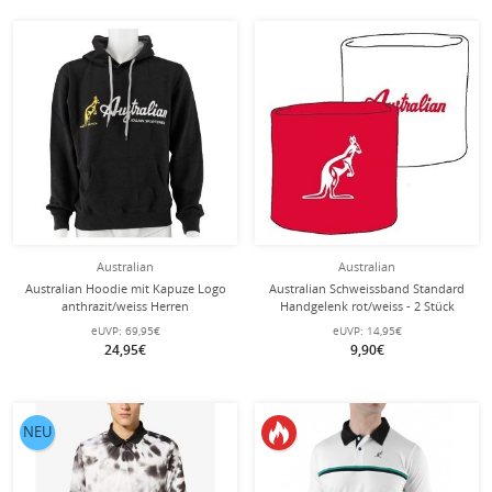
Australian
Australian
Australian Hoodie mit Kapuze Logo
Australian Schweissband Standard
anthrazit/weiss Herren
Handgelenk rot/weiss - 2 Stück
eUVP:
69,95€
eUVP:
14,95€
24,95€
9,90€
NEU