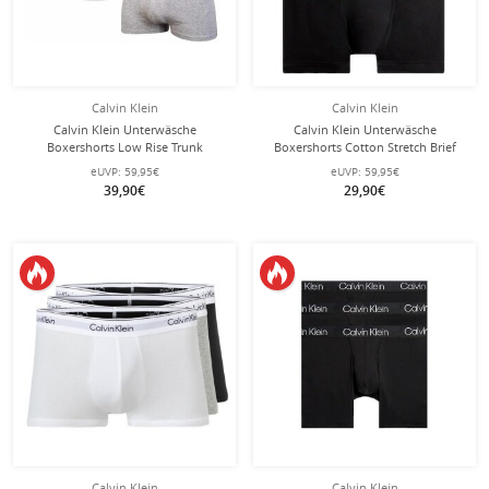
Calvin Klein
Calvin Klein
Calvin Klein Unterwäsche
Calvin Klein Unterwäsche
Boxershorts Low Rise Trunk
Boxershorts Cotton Stretch Brief
(Baumwolle) mehrfarbig
(Baumwolle) mehrfarbig
eUVP:
59,95€
eUVP:
59,95€
schwarz/weiss/grau Herren - 3 Stück
schwarz/blau Herren - 3 Stück
39,90€
29,90€
Calvin Klein
Calvin Klein