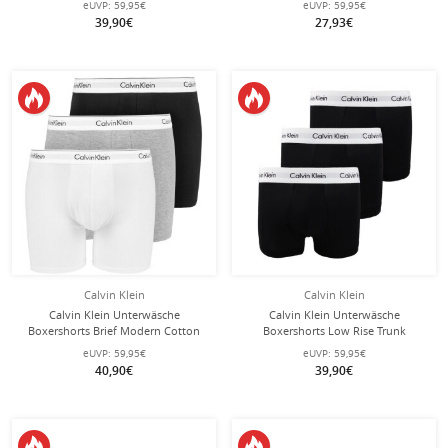
eUVP:
59,95€
eUVP:
59,95€
Herren - 3 Stück
weiss/schwarz Herren - 3 Stück
39,90€
27,93€
Calvin Klein
Calvin Klein
Calvin Klein Unterwäsche
Calvin Klein Unterwäsche
Boxershorts Brief Modern Cotton
Boxershorts Low Rise Trunk
(Baumwolle) mehrfarbig
(Baumwolle) schwarz/weiss Herren -
eUVP:
59,95€
eUVP:
59,95€
schwarz/weiss/grau Herren - 3 Stück
3 Stück
40,90€
39,90€