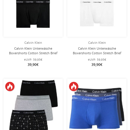
Calvin Klein
Calvin Klein
Calvin Klein Unterwäsche
Calvin Klein Unterwäsche
Boxershorts Cotton Stretch Brief
Boxershorts Cotton Stretch Brief
(Baumwolle) schwarz/schwarz
(Baumwolle) weiss Herren - 3 Stück
eUVP:
59,95€
eUVP:
59,95€
Herren - 3 Stück
39,90€
39,90€