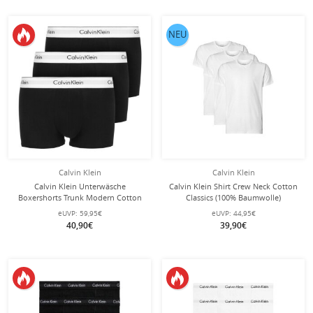
NEU
Calvin Klein
Calvin Klein
Calvin Klein Unterwäsche
Calvin Klein Shirt Crew Neck Cotton
Boxershorts Trunk Modern Cotton
Classics (100% Baumwolle)
(Baumwolle) schwarz Herren - 3
Unterwäsche weiss Herren - 3er
eUVP:
59,95€
eUVP:
44,95€
Stück
Pack
40,90€
39,90€