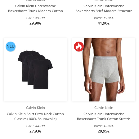
Calvin Klein Unterwäsche
Calvin Klein Unterwäsche
Boxershorts Trunk Modern Cotton
Boxershorts Brief Modern Structure
(Baumwolle) mehrfarbig
(Baumwolle) schwarz Herren - 3
eUVP:
59,95€
eUVP:
59,95€
schwarz/weiss/grau Herren - 3 Stück
Stück
29,90€
41,90€
NEU
Calvin Klein
Calvin Klein
Calvin Klein Shirt Crew Neck Cotton
Calvin Klein Unterwäsche
Classics (100% Baumwolle)
Boxershorts Trunk Cotton Stretch
Unterwäsche schwarz Herren - 3er
(Baumwolle) grau Herren - 3 Stück
eUVP:
44,95€
eUVP:
42,90€
Pack
27,93€
29,95€