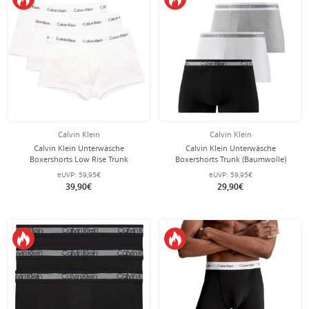
Calvin Klein
Calvin Klein
Calvin Klein Unterwäsche
Calvin Klein Unterwäsche
Boxershorts Low Rise Trunk
Boxershorts Trunk (Baumwolle)
(Baumwolle) weiss Herren - 3 Stück
mehrfarbig schwarz/weiss/grau
eUVP:
59,95€
eUVP:
59,95€
Herren - 3 Stück
39,90€
29,90€