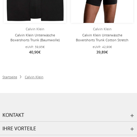
Calvin Klein
Calvin Klein
Calvin Klein Unterwäsche
Calvin Klein Unterwäsche
Boxershorts Trunk (Baumwolle)
Boxershorts Trunk Cotton Stretch
schwarz Herren - 3 Stück
(Baumwolle) schwarz Herren - 3
eUVP:
59,95€
eUVP:
42,90€
Stück
40,90€
39,89€
Startseite
Calvin Klein
KONTAKT
IHRE VORTEILE