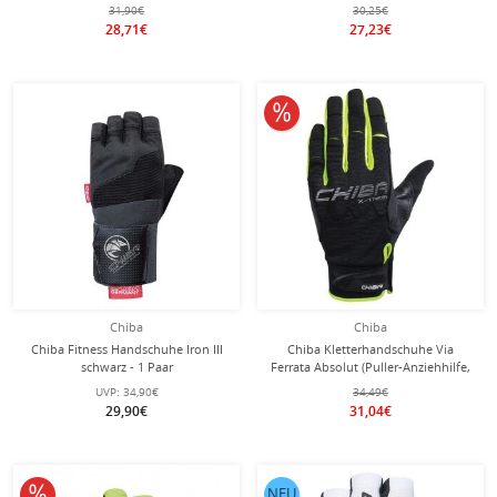
31,90€
30,25€
28,71€
27,23€
10% reduziert
Chiba
Chiba
Chiba Fitness Handschuhe Iron III
Chiba Kletterhandschuhe Via
schwarz - 1 Paar
Ferrata Absolut (Puller-Anziehhilfe,
aus Nappa-Leder) schwarz/neongelb
UVP:
34,90€
34,49€
- 1 Paar
29,90€
31,04€
10% reduziert
NEU