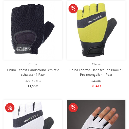
10% reduziert
Chiba
Chiba
Chiba Fitness Handschuhe Athletic
Chiba Fahrrad-Handschuhe BioXCell
schwarz - 1 Paar
Pro neongelb - 1 Paar
UVP:
12,95€
34,90€
11,95€
31,41€
10% reduziert
10% reduziert