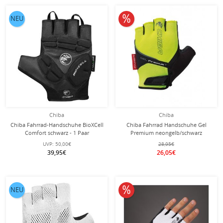
10% reduziert
NEU
Chiba
Chiba
Chiba Fahrrad-Handschuhe BioXCell
Chiba Fahrrad Handschuhe Gel
Comfort schwarz - 1 Paar
Premium neongelb/schwarz
UVP:
50,00€
28,95€
39,95€
26,05€
10% reduziert
NEU