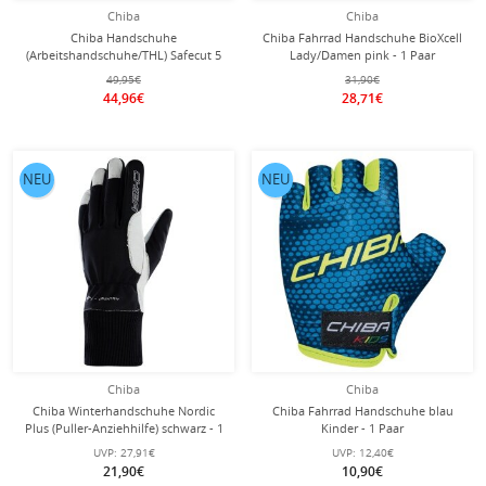
Chiba
Chiba
Chiba Handschuhe
Chiba Fahrrad Handschuhe BioXcell
(Arbeitshandschuhe/THL) Safecut 5
Lady/Damen pink - 1 Paar
rot/schwarz - 1 Paar
49,95€
31,90€
44,96€
28,71€
NEU
NEU
Chiba
Chiba
Chiba Winterhandschuhe Nordic
Chiba Fahrrad Handschuhe blau
Plus (Puller-Anziehhilfe) schwarz - 1
Kinder - 1 Paar
Paar
UVP:
27,91€
UVP:
12,40€
21,90€
10,90€