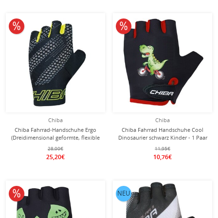
10% reduziert
10% reduziert
Chiba
Chiba
Chiba Fahrrad-Handschuhe Ergo
Chiba Fahrrad Handschuhe Cool
(Dreidimensional geformte, flexible
Dinosaurier schwarz Kinder - 1 Paar
Innenhand) schwarz/gelb - 1 Paar
28,00€
11,95€
25,20€
10,76€
10% reduziert
NEU