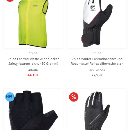
Chiba
Chiba
Chiba Fahrrad-Weste Windblocker
Chiba Winter-Fahrradhandschuhe
Safety (extrem leicht - 50 Gramm)
Roadmaster Reflex silber/schwarz -
neongelb Herren
1 Paar
49,00€
UVP:
46,51€
44,10€
22,95€
10% reduziert
NEU