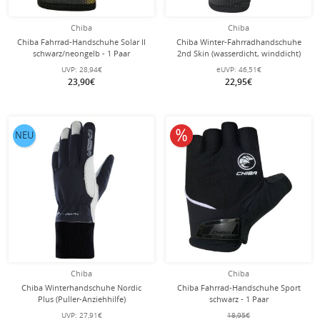
Chiba
Chiba
Chiba Fahrrad-Handschuhe Solar II
Chiba Winter-Fahrradhandschuhe
schwarz/neongelb - 1 Paar
2nd Skin (wasserdicht, winddicht)
schwarz - 1 Paar
UVP:
28,94€
eUVP:
46,51€
23,90€
22,95€
10% reduziert
NEU
Chiba
Chiba
Chiba Winterhandschuhe Nordic
Chiba Fahrrad-Handschuhe Sport
Plus (Puller-Anziehhilfe)
schwarz - 1 Paar
dunkelgrau/schwarz - 1 Paar
UVP:
27,91€
18,95€