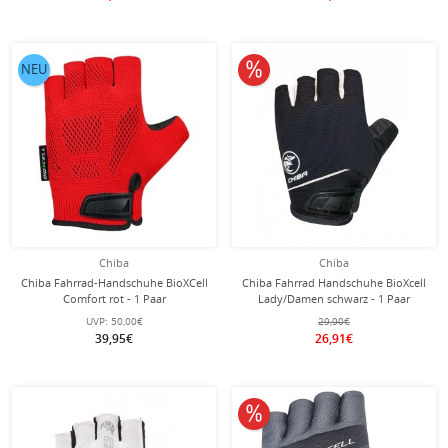
10% reduziert
NEU
Chiba
Chiba
Chiba Fahrrad-Handschuhe BioXCell
Chiba Fahrrad Handschuhe BioXcell
Comfort rot - 1 Paar
Lady/Damen schwarz - 1 Paar
UVP:
50,00€
29,90€
39,95€
26,91€
10% reduziert