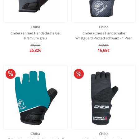
Chiba
Chiba
Chiba Fahrrad Handschuhe Gel
Chiba Fitness Handschuhe
Premium grau
Wristguard Protect schwarz - 1 Paar
29,25€
18,50€
26,32€
16,65€
10% reduziert
10% reduziert
Chiba
Chiba