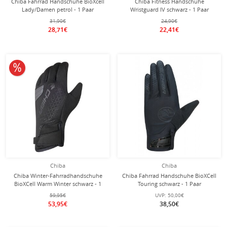
Chiba Fahrrad Handschuhe BioXcell
Chiba Fitness Handschuhe
Lady/Damen petrol - 1 Paar
Wristguard IV schwarz - 1 Paar
31,90€
24,90€
28,71€
22,41€
10% reduziert
Chiba
Chiba
Chiba Winter-Fahrradhandschuhe
Chiba Fahrrad Handschuhe BioXCell
BioXCell Warm Winter schwarz - 1
Touring schwarz - 1 Paar
Paar
59,95€
UVP:
50,00€
53,95€
38,50€