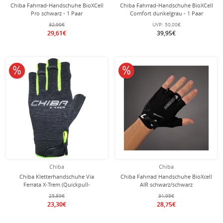
Chiba Fahrrad-Handschuhe BioXCell
Chiba Fahrrad-Handschuhe BioXCell
Pro schwarz - 1 Paar
Comfort dunkelgrau - 1 Paar
32,90€
UVP:
50,00€
29,61€
39,95€
10% reduziert
10% reduziert
Chiba
Chiba
Chiba Kletterhandschuhe Via
Chiba Fahrrad Handschuhe BioXcell
Ferrata X-Trem (Quickpull-
AIR schwarz/schwarz
Ausziehhilfe, aus Nappa-Leder)
25,89€
31,95€
schwarz/neongelb - 1 Paar
23,30€
28,75€