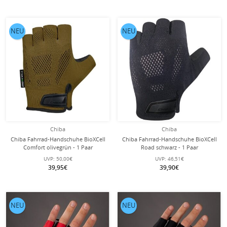
NEU
NEU
Chiba
Chiba
Chiba Fahrrad-Handschuhe BioXCell
Chiba Fahrrad-Handschuhe BioXCell
Comfort olivegrün - 1 Paar
Road schwarz - 1 Paar
UVP:
50,00€
UVP:
46,51€
39,95€
39,90€
NEU
NEU