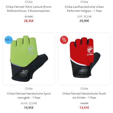
Chiba
Chiba
Chiba Fahrrad-Tshirt Leisure (Front-
Chiba Laufhandschuhe Urban
Reißverschluss, 3 Rückentaschen,
Performer hellgrau - 1 Paar
schnelltrocknend) dunkelgrau
31,50€
UVP:
38,24€
Herren
28,35€
29,90€
10% reduziert
NEU
Chiba
Chiba
Chiba Fahrrad-Handschuhe Sport
Chiba Fahrrad Handschuhe Youth
neongelb - 1 Paar
rot Kinder - 1 Paar
eUVP:
22,00€
14,90€
14,95€
13,41€