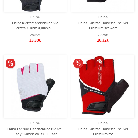
Chiba
Chiba
Chiba Kletterhandschuhe Via
Chiba Fahrrad Handschuhe Gel
Ferrata X-Trem (Quickpull-
Premium schwarz
Ausziehhilfe, aus Nappa-Leder)
25,89€
29,25€
schwarz - 1 Paar
23,30€
26,32€
10% reduziert
10% reduziert
Chiba
Chiba
Chiba Fahrrad Handschuhe BioXcell
Chiba Fahrrad Handschuhe Gel
Lady/Damen weiss - 1 Paar
Premium rot