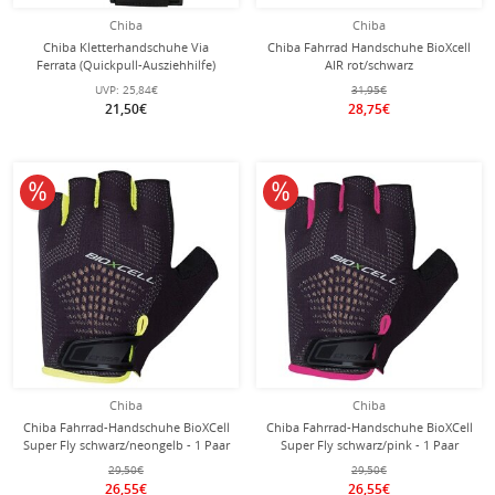
Chiba
Chiba
Chiba Kletterhandschuhe Via
Chiba Fahrrad Handschuhe BioXcell
Ferrata (Quickpull-Ausziehhilfe)
AIR rot/schwarz
schwarz - 1 Paar
UVP:
25,84€
31,95€
21,50€
28,75€
10% reduziert
10% reduziert
Chiba
Chiba
Chiba Fahrrad-Handschuhe BioXCell
Chiba Fahrrad-Handschuhe BioXCell
Super Fly schwarz/neongelb - 1 Paar
Super Fly schwarz/pink - 1 Paar
29,50€
29,50€
26,55€
26,55€