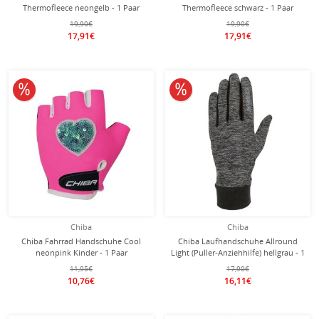
Thermofleece neongelb - 1 Paar
Thermofleece schwarz - 1 Paar
19,90€
19,90€
17,91€
17,91€
10% reduziert
10% reduziert
Chiba
Chiba
Chiba Fahrrad Handschuhe Cool
Chiba Laufhandschuhe Allround
neonpink Kinder - 1 Paar
Light (Puller-Anziehhilfe) hellgrau - 1
Paar
11,95€
17,90€
10,76€
16,11€