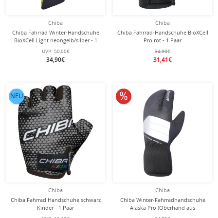
Chiba
Chiba
Chiba Fahrrad Winter-Handschuhe
Chiba Fahrrad-Handschuhe BioXCell
BioXCell Light neongelb/silber - 1
Pro rot - 1 Paar
Paar
UVP:
50,00€
34,90€
34,90€
31,41€
10% reduziert
NEU
Chiba
Chiba
Chiba Fahrrad Handschuhe schwarz
Chiba Winter-Fahrradhandschuhe
Kinder - 1 Paar
Alaska Pro (Oberhand aus
winddichtem Softshell und Stretch-