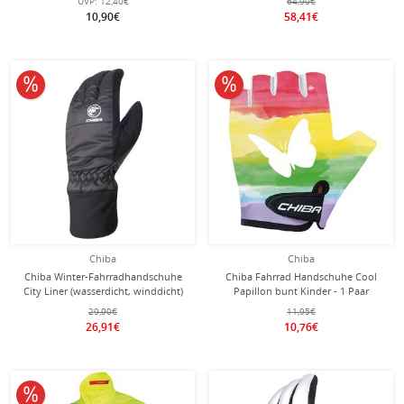
UVP:
12,40€
64,90€
Fabric) schwarz - 1 Paar
10,90€
58,41€
10% reduziert
10% reduziert
Chiba
Chiba
Chiba Winter-Fahrradhandschuhe
Chiba Fahrrad Handschuhe Cool
City Liner (wasserdicht, winddicht)
Papillon bunt Kinder - 1 Paar
schwarz - 1 Paar
29,90€
11,95€
26,91€
10,76€
10% reduziert