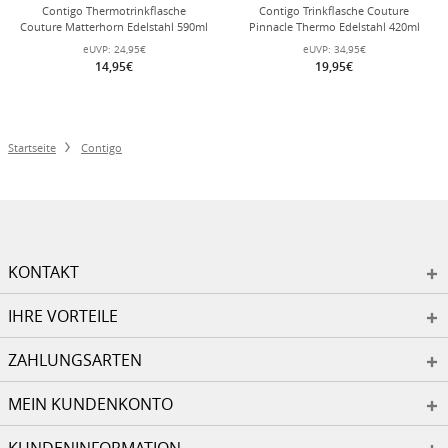
Contigo Thermotrinkflasche
Contigo Trinkflasche Couture
Couture Matterhorn Edelstahl 590ml
Pinnacle Thermo Edelstahl 420ml
(hält stundenlang kalt/heiss) weiss
weiss
eUVP:
24,95€
eUVP:
34,95€
14,95€
19,95€
Startseite
Contigo
KONTAKT
IHRE VORTEILE
ZAHLUNGSARTEN
MEIN KUNDENKONTO