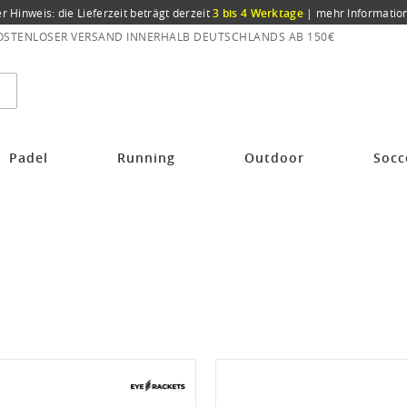
er Hinweis: die Lieferzeit beträgt derzeit
3 bis 4 Werktage
|
mehr Informatio
OSTENLOSER VERSAND INNERHALB DEUTSCHLANDS AB 150€
Padel
Running
Outdoor
Socc