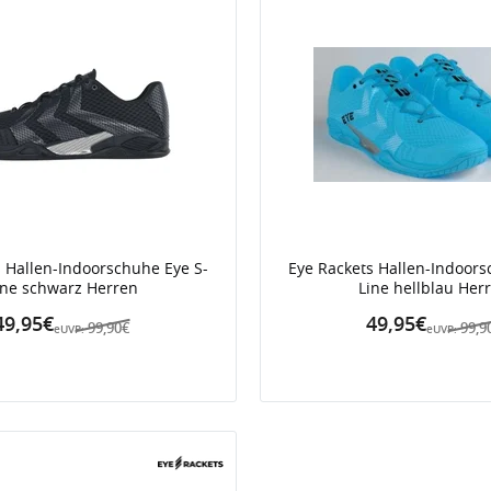
s Hallen-Indoorschuhe Eye S-
Eye Rackets Hallen-Indoors
ine schwarz Herren
Line hellblau Her
49,95€
49,95€
99,90€
99,9
eUVP:
eUVP: