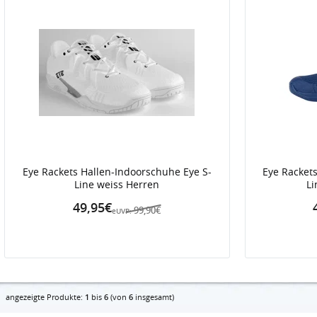
Eye Rackets Hallen-Indoorschuhe Eye S-
Eye Racket
Line weiss Herren
Li
49,95€
99,90€
eUVP:
angezeigte Produkte:
1
bis
6
(von
6
insgesamt)