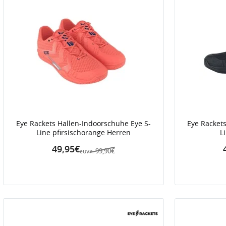
Eye Rackets Hallen-Indoorschuhe Eye S-
Eye Racket
Line pfirsischorange Herren
L
49,95€
99,90€
eUVP: