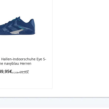
s Hallen-Indoorschuhe Eye S-
ne navyblau Herren
49,95€
99,90€
eUVP: