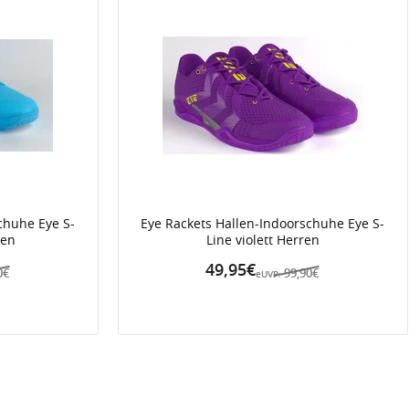
chuhe Eye S-
Eye Rackets Hallen-Indoorschuhe Eye S-
ren
Line violett Herren
49,95€
0€
99,90€
eUVP: