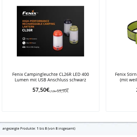
Fenix Campingleuchte CL26R LED 400
Fenix Sti
Lumen mit USB Anschluss schwarz
(mit wei
57,50€
59,90€
UVP:
angezeigte Produkte:
1
bis
8
(von
8
insgesamt)