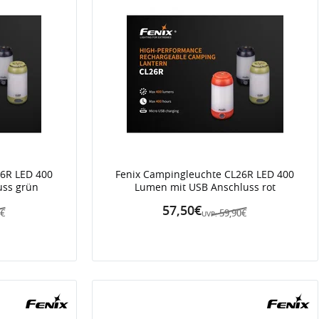
6R LED 400
Fenix Campingleuchte CL26R LED 400
uss grün
Lumen mit USB Anschluss rot
57,50€
0€
59,90€
UVP: