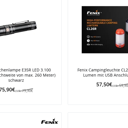
schenlampe E35R LED 3.100
Fenix Campingleuchte CL2
htweite von max. 260 Meter)
Lumen mit USB Anschl
schwarz
57,50€
59,9
UVP:
75,90€
79,90€
UVP: