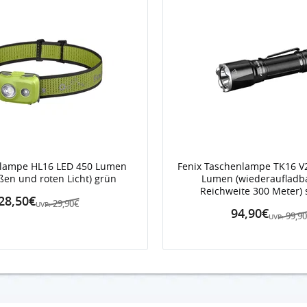
rnlampe HL16 LED 450 Lumen
Fenix Taschenlampe TK16 V2
ßen und roten Licht) grün
Lumen (wiederaufladba
Reichweite 300 Meter)
28,50€
29,90€
UVP:
94,90€
99,9
UVP: