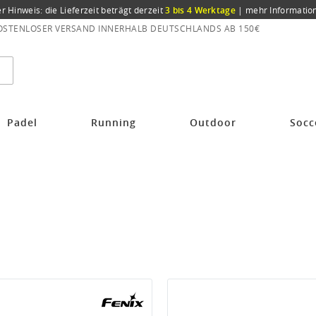
er Hinweis: die Lieferzeit beträgt derzeit
3 bis 4 Werktage
|
mehr Informatio
OSTENLOSER VERSAND INNERHALB DEUTSCHLANDS AB 150€
Padel
Running
Outdoor
Socc