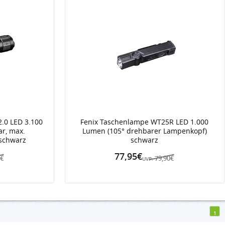
.0 LED 3.100
Fenix Taschenlampe WT25R LED 1.000
r, max.
Lumen (105° drehbarer Lampenkopf)
 schwarz
schwarz
77,95€
0€
79,90€
UVP:
1