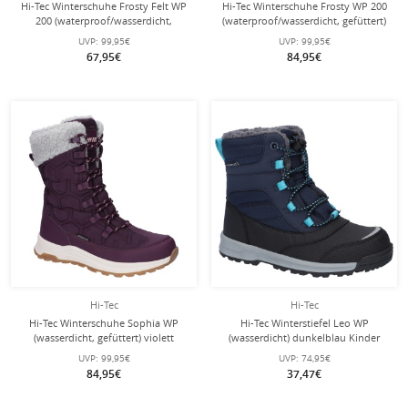
Hi-Tec Winterschuhe Frosty Felt WP
Hi-Tec Winterschuhe Frosty WP 200
200 (waterproof/wasserdicht,
(waterproof/wasserdicht, gefüttert)
gefüttert) khakigrün Damen
schwarz Damen
UVP:
99,95€
UVP:
99,95€
67,95€
84,95€
Hi-Tec
Hi-Tec
Hi-Tec Winterschuhe Sophia WP
Hi-Tec Winterstiefel Leo WP
(wasserdicht, gefüttert) violett
(wasserdicht) dunkelblau Kinder
Damen
UVP:
99,95€
UVP:
74,95€
84,95€
37,47€