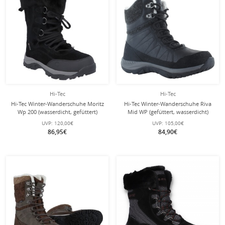
Hi-Tec
Hi-Tec
Hi-Tec Winter-Wanderschuhe Moritz
Hi-Tec Winter-Wanderschuhe Riva
Wp 200 (wasserdicht, gefüttert)
Mid WP (gefüttert, wasserdicht)
schwarz Damen
schwarz Damen
UVP:
120,00€
UVP:
105,00€
86,95€
84,90€