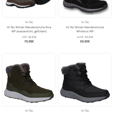
Hi-Tec
Hi-Tec
Hi-Tec Winter-Wanderschuhe Riva
Hi-Tec Winter-Wanderschuhe
WP (wasserdicht, gefüttert)
Whiteout WP
beigebraun Damen
(waterproof/wasserdicht) schwarz
UVP:
99,95€
eUVP:
99,95€
Damen
79,98€
69,90€
Hi-Tec
Hi-Tec