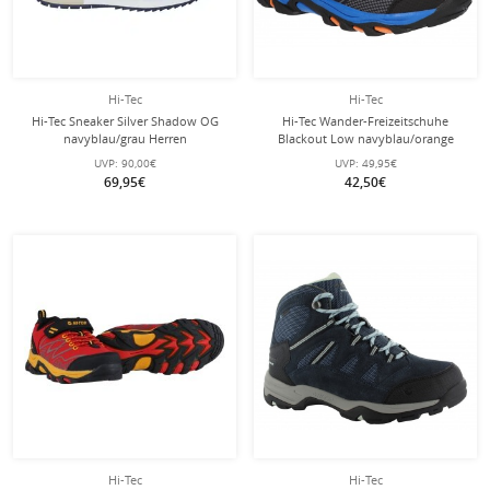
Hi-Tec
Hi-Tec
Hi-Tec Sneaker Silver Shadow OG
Hi-Tec Wander-Freizeitschuhe
navyblau/grau Herren
Blackout Low navyblau/orange
Kinder
UVP:
90,00€
UVP:
49,95€
69,95€
42,50€
Hi-Tec
Hi-Tec