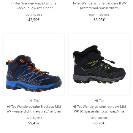
Hi-Tec Wander-Freizeitschuhe
Hi-Tec Wanderschuhe Bandera II WP
Blackout Low rot Kinder
(waterproof/wasserdicht)
dunkelblau Damen
UVP:
49,95€
eUVP:
100,00€
42,50€
63,95€
Hi-Tec
Hi-Tec
Hi-Tec Wanderschuhe Blackout Mid
Hi-Tec Wanderschuhe Jackdaw Mid
WP (wasserdicht) navyblau/hellblau
WP JR (wasserdicht) schwarz/lime
Kinder
Kinder
UVP:
69,95€
UVP:
80,00€
59,45€
65,95€