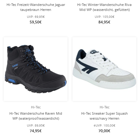
Hi-Tec Freizeit-Wanderschuhe Jaguar
Hi-Tec Winter-Wanderschuhe Riva
taupebraun Herren
Mid WP (wasserdicht, gefüttert)
beigegrau Damen
UVP:
69,95€
UVP:
105,00€
59,50€
84,95€
Hi-Tec
Hi-Tec
Hi-Tec Wanderschuhe Raven Mid
Hi-Tec Sneaker Super Squash
WP (waterproof/wasserdicht)
weiss/navy Herren
schwarz/blau Herren
UVP:
89,95€
eUVP:
100,00€
74,95€
70,00€