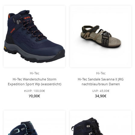
Hi-Tec
Hi-Tec
Hi-Tec Wanderschuhe Storm
Hi-Tec Sandale Savanna II JRG
Expedition Sport Wp (wasserdicht)
nachtblau/braun Damen
navyblau Herren
eUVP:
100,00€
UVP:
45,00€
70,00€
34,90€