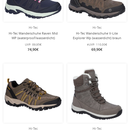
Hi-Tec
Hi-Tec
Hi-Tec Wanderschuhe Raven Mid
Hi-Tec Wanderschuhe V-Lite
WP (waterproof/wasserdicht)
Explorer Wp (wasserdicht) braun
navyblau Damen
Herren
UVP:
89,95€
eUVP:
110,00€
74,90€
69,90€
Hi-Tec
Hi-Tec