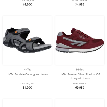
UVP:
89,95€
eUVP:
89,95€
74,90€
74,95€
Hi-Tec
Hi-Tec
Hi-Tec Sandale Crater grau Herren
Hi-Tec Sneaker Silver Shadow OG
cherryrot Herren
UVP:
60,00€
UVP:
90,00€
51,90€
69,95€