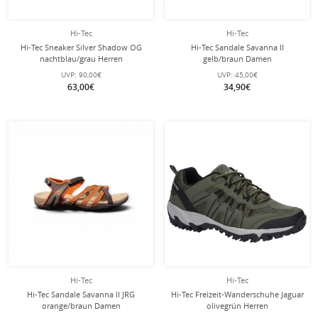
Hi-Tec
Hi-Tec
Hi-Tec Sneaker Silver Shadow OG
Hi-Tec Sandale Savanna II
nachtblau/grau Herren
gelb/braun Damen
UVP:
90,00€
UVP:
45,00€
63,00€
34,90€
Hi-Tec
Hi-Tec
Hi-Tec Sandale Savanna II JRG
Hi-Tec Freizeit-Wanderschuhe Jaguar
orange/braun Damen
olivegrün Herren