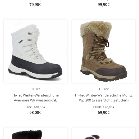
Damen
79,90€
99,90€
Hi-Tec
Hi-Tec
Hi-Tec Winter-Wanderschuhe
Hi-Tec Winter-Wanderschuhe Moritz
Aviemore WP (wasserdicht,
Wp 200 (wasserdicht, gefüttert)
gefüttert) weiss Damen
braun Damen
UVP:
140,00€
eUVP:
120,00€
98,00€
69,90€