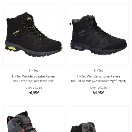
Hi-Tec
Hi-Tec
Hi-Tec Wanderschuhe Raven
Hi-Tec Wanderschuhe Raven
Insulated WP (wasserdicht,
Insulated WP (wasserdicht/gefüttert)
gefüttert) dunkelgrau/schwarz
schwarz/grau Herren
UVP:
99,95€
UVP:
99,95€
Herren
76,95€
84,95€