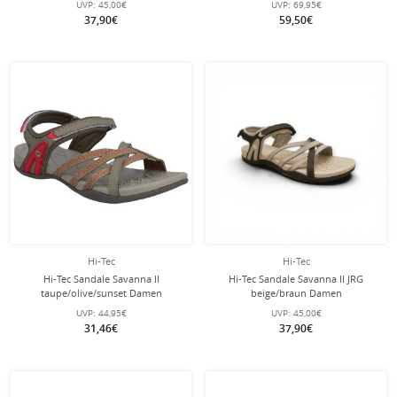
UVP:
45,00€
UVP:
69,95€
37,90€
59,50€
Hi-Tec
Hi-Tec
Hi-Tec Sandale Savanna II
Hi-Tec Sandale Savanna II JRG
taupe/olive/sunset Damen
beige/braun Damen
UVP:
44,95€
UVP:
45,00€
31,46€
37,90€