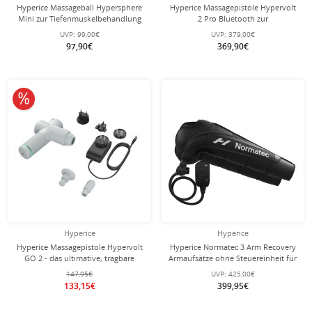
Hyperice Massageball Hypersphere
Hyperice Massagepistole Hypervolt
Mini zur Tiefenmuskelbehandlung
2 Pro Bluetooth zur
Tiefenmuskelbehandlung
UVP:
99,00€
UVP:
379,00€
97,90€
369,90€
10% reduziert
Hyperice
Hyperice
Hyperice Massagepistole Hypervolt
Hyperice Normatec 3 Arm Recovery
GO 2 - das ultimative, tragbare
Armaufsätze ohne Steuereinheit für
Perkussionsmassagegerät - (2
die Arme
147,95€
UVP:
425,00€
Aufsätze) weiss
133,15€
399,95€