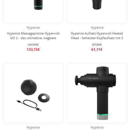
Hyperice
Hyperice
Hyperice Massagepistole Hypervolt
Hyperice Aufsatz Hypervolt Heated
GO 2 - das ultimative, tragbare
Head - beheizter Kopfaufsatz mit 3
Perkussionsmassagegerät - (2
Wärmestufen
147,95€
67,90€
Aufsätze) schwarz
133,15€
61,11€
Hyperice
Hyperice