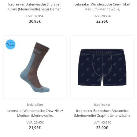
Icebreaker Unterwäsche Slip Siren
Icebreaker Wandersocke Crew Hike+
Bikini (Merinowolle) natur Damen
Medium (Merinowolle,
strapazierfähig, leicht) lodengrün - 1
UVP:
39,95€
UVP:
29,95€
Paar
30,95€
22,95€
NEU
Icebreaker
Icebreaker
Icebreaker Wandersocke Crew Hike+
Icebreaker Boxershort Anatomica
Medium (Merinowolle,
(Merinowolle) Graphic Unterwäsche
strapazierfähig, leicht) burgund/blau
mitternachtblau Herren
UVP:
29,95€
UVP:
45,95€
Herren
21,95€
33,90€