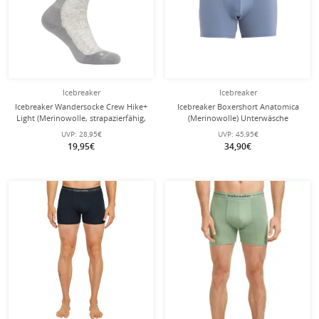
Icebreaker
Icebreaker
Icebreaker Wandersocke Crew Hike+
Icebreaker Boxershort Anatomica
Light (Merinowolle, strapazierfähig,
(Merinowolle) Unterwäsche
leicht) grau Herren
kyaniteblau Herren
UVP:
28,95€
UVP:
45,95€
19,95€
34,90€