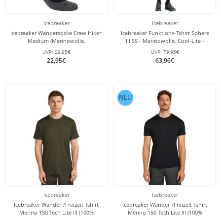
Icebreaker
Icebreaker
Icebreaker Wandersocke Crew Hike+
Icebreaker Funktions-Tshirt Sphere
Medium (Merinowolle,
III SS - Merinowolle, Cool-Lite -
strapazierfähig, leicht)
feuchtigkeitsregulierend -
UVP:
29,95€
UVP:
79,95€
schwarz/obsidian Herren
lichengrün Herren
22,95€
63,96€
NEU
Icebreaker
Icebreaker
Icebreaker Wander-/Freizeit Tshirt
Icebreaker Wander-/Freizeit Tshirt
Merino 150 Tech Lite III (100%
Merino 150 Tech Lite III (100%
Merinowolle) loden dunkelgrün
Merinowolle) schwarz Herren