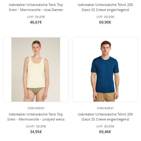
Icebreaker Unterwäsche Tank Top
Icebreaker Unterwäsche Tshirt 200
Siren - Merinowolle - rosa Damen
Oasis SS Crewe enganliegend
(Merinowolle) navyblau Herren
UVP:
59,95€
UVP:
89,95€
46,67€
69,90€
Icebreaker
Icebreaker
Icebreaker Unterwäsche Tank Top
Icebreaker Unterwäsche Tshirt 200
Siren - Merinowolle - undyed weiss
Oasis SS Crewe enganliegend
Damen
(Merinowolle) dunkelblau Herren
eUVP:
59,95€
UVP:
89,95€
34,95€
69,46€