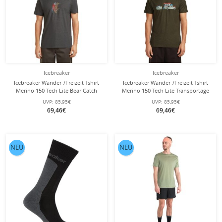
Icebreaker
Icebreaker
Icebreaker Wander-/Freizeit Tshirt
Icebreaker Wander-/Freizeit Tshirt
Merino 150 Tech Lite Bear Catch
Merino 150 Tech Lite Transportage
(100% Merinowolle) grau Herren
(100% Merinowolle) dunkelgrün
UVP:
85,95€
UVP:
85,95€
Herren
69,46€
69,46€
NEU
NEU