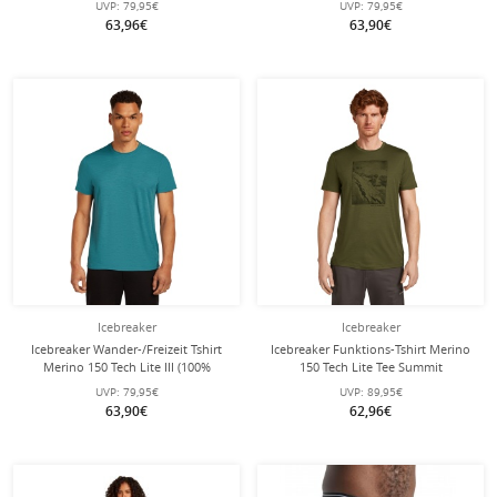
UVP:
79,95€
UVP:
79,95€
Herren
63,96€
63,90€
Icebreaker
Icebreaker
Icebreaker Wander-/Freizeit Tshirt
Icebreaker Funktions-Tshirt Merino
Merino 150 Tech Lite III (100%
150 Tech Lite Tee Summit
Merinowolle) topazblau Herren
(Merinowolle) 2025 lodengrün
UVP:
79,95€
UVP:
89,95€
Herren
63,90€
62,96€