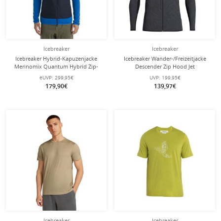
Icebreaker
Icebreaker
Icebreaker Hybrid-Kapuzenjacke
Icebreaker Wander-/Freizeitjacke
Merinomix Quantum Hybrid Zip-
Descender Zip Hood Jet
Hoodie - blau Herren
(Merinowolle, atmungsaktiv)
eUVP:
299,95€
UVP:
199,95€
grau/schwarz Herren
179,90€
139,97€
Icebreaker
Icebreaker