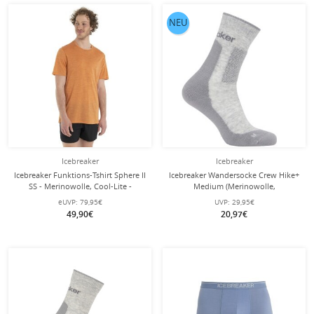
NEU
Icebreaker
Icebreaker
Icebreaker Funktions-Tshirt Sphere II
Icebreaker Wandersocke Crew Hike+
SS - Merinowolle, Cool-Lite -
Medium (Merinowolle,
feuchtigkeitsregulierend - orange
strapazierfähig, leicht) grau Herren
eUVP:
79,95€
UVP:
29,95€
Herren
49,90€
20,97€