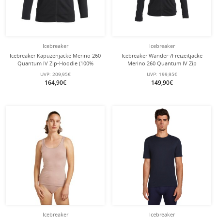
Icebreaker
Icebreaker
Icebreaker Kapuzenjacke Merino 260
Icebreaker Wander-/Freizeitjacke
Quantum IV Zip-Hoodie (100%
Merino 260 Quantum IV Zip
Merinowolle) schwarz Herren
(Merinowolle) schwarz Herren
UVP:
209,95€
UVP:
199,95€
164,90€
149,90€
Icebreaker
Icebreaker