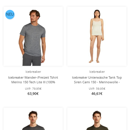
NEU
Icebreaker
Icebreaker
Icebreaker Wander-/Freizeit Tshirt
Icebreaker Unterwäsche Tank Top
Merino 150 Tech Lite III (100%
Siren Cami 150 - Merinowolle -
Merinowolle) grau Herren
natur Damen
UVP:
79,95€
UVP:
59,95€
63,90€
46,67€