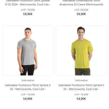
Icebreaker Funktions-Tshirt Sphere
Icebreaker Unterwäsche Tshirt
III SS 2024 - Merinowolle, Cool-Lite -
Anatomica SS Crewe (Merinowolle)
feuchtigkeitsregulierend - schwarz
schwarz Herren
UVP:
79,95€
UVP:
69,95€
Herren
59,90€
59,90€
Icebreaker
Icebreaker
Icebreaker Funktions-Tshirt Sphere II
Icebreaker Funktions-Tshirt Sphere II
SS - Merinowolle, Cool-Lite -
SS - Merinowolle, Cool-Lite -
feuchtigkeitsregulierend - grau
feuchtigkeitsregulierend - lime/gelb
UVP:
79,95€
UVP:
79,95€
Herren
Herren
54,90€
54,90€