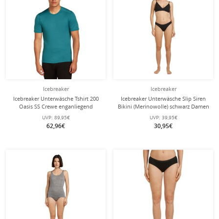
Icebreaker
Icebreaker
Icebreaker Unterwäsche Tshirt 200
Icebreaker Unterwäsche Slip Siren
Oasis SS Crewe enganliegend
Bikini (Merinowolle) schwarz Damen
(Merinowolle) topazblau Herren
UVP:
89,95€
UVP:
39,95€
62,96€
30,95€