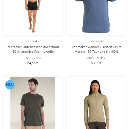
Icebreaker
Icebreaker
Icebreaker Unterwäsche Boxershort
Icebreaker Wander-/Freizeit Tshirt
150 Anatomica (Merinowolle)
Merino 150 Tech Lite III (100%
schwarz Herren - 2 Stück
Merinowolle) blau Herren
UVP:
79,95€
eUVP:
79,95€
64,95€
63,90€
NEU