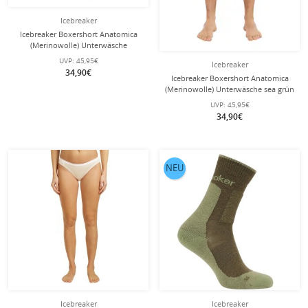
Icebreaker
Icebreaker Boxershort Anatomica
(Merinowolle) Unterwäsche
midnight navyblau Herren
UVP:
45,95€
Icebreaker
34,90€
Icebreaker Boxershort Anatomica
(Merinowolle) Unterwäsche sea grün
Herren
UVP:
45,95€
34,90€
NEU
Icebreaker
Icebreaker