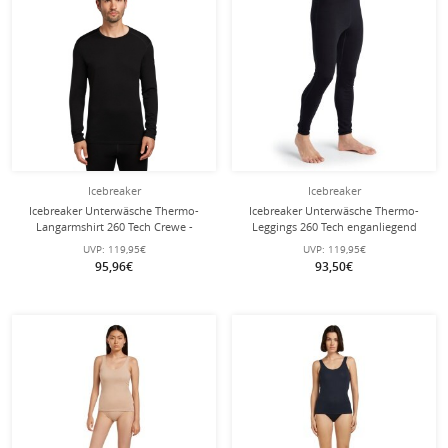
Icebreaker
Icebreaker
Icebreaker Unterwäsche Thermo-
Icebreaker Unterwäsche Thermo-
Langarmshirt 260 Tech Crewe -
Leggings 260 Tech enganliegend
Merinowolle, enganliegend -
(Merinowolle) - schwarz Herren
UVP:
119,95€
UVP:
119,95€
schwarz Herren
95,96€
93,50€