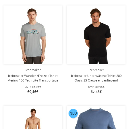
Icebreaker
Icebreaker
Icebreaker Wander-/Freizeit Tshirt
Icebreaker Unterwäsche Tshirt 200
Merino 150 Tech Lite Transportage
Oasis SS Crewe enganliegend
(100% Merinowolle) grau Herren
(Merinowolle) schwarz Herren
UVP:
85,95€
UVP:
89,95€
69,46€
67,46€
NEU