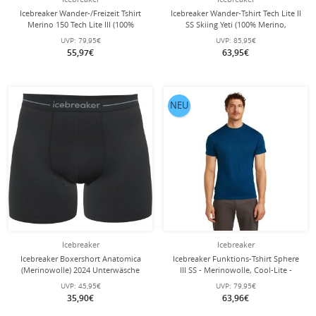
Icebreaker Wander-/Freizeit Tshirt
Icebreaker Wander-Tshirt Tech Lite II
Merino 150 Tech Lite III (100%
SS Skiing Yeti (100% Merino,
Merinowolle) braun Herren
Stoffstärke 150 Ultralight) limegrün
UVP:
79,95€
UVP:
85,95€
Herren
55,97€
63,95€
NEU
Icebreaker
Icebreaker
Icebreaker Boxershort Anatomica
Icebreaker Funktions-Tshirt Sphere
(Merinowolle) 2024 Unterwäsche
III SS - Merinowolle, Cool-Lite -
schwarz Herren
feuchtigkeitsregulierend - navyblau
UVP:
45,95€
UVP:
79,95€
Herren
35,90€
63,96€