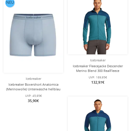
NEU
Icebreaker
Icebreaker Fleecejacke Descender
Merino Blend 300 RealFleece
(Merinowolle, atmungsaktiv)
UVP:
189,95€
Icebreaker
blau/teal Herren
132,97€
Icebreaker Boxershort Anatomica
(Merinowolle) Unterwäsche hellblau
Herren
UVP:
45,95€
35,90€