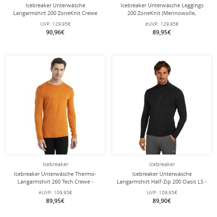
Icebreaker Unterwäsche
Icebreaker Unterwäsche Leggings
Langarmshirt 200 ZoneKnit Crewe
200 ZoneKnit (Merinowolle,
(Merinowolle, enganliegend) blau
enganliegend) schwarz/grau Herren
UVP:
129,95€
eUVP:
129,95€
Herren
90,96€
89,95€
Icebreaker
Icebreaker
Icebreaker Unterwäsche Thermo-
Icebreaker Unterwäsche
Langarmshirt 260 Tech Crewe -
Langarmshirt Half-Zip 200 Oasis LS -
Merinowolle, enganliegend - gelb
Merinowolle, enganliegend -
eUVP:
109,95€
UVP:
109,95€
Herren
schwarz Herren
89,95€
89,90€