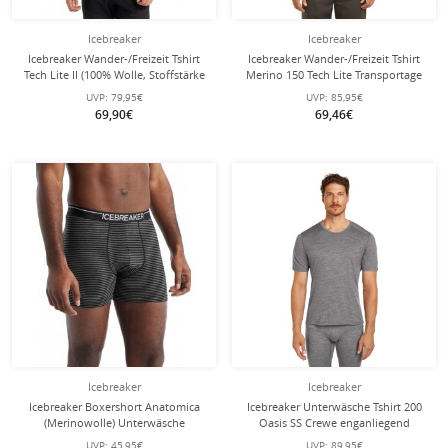
Icebreaker
Icebreaker
Icebreaker Wander-/Freizeit Tshirt
Icebreaker Wander-/Freizeit Tshirt
Tech Lite II (100% Wolle, Stoffstärke
Merino 150 Tech Lite Transportage
150 Ultralight) schwarz Herren
(100% Merinowolle) schwarz Herren
UVP:
79,95€
UVP:
85,95€
69,90€
69,46€
Icebreaker
Icebreaker
Icebreaker Boxershort Anatomica
Icebreaker Unterwäsche Tshirt 200
(Merinowolle) Unterwäsche
Oasis SS Crewe enganliegend
gritstone heather grau Herren
(Merinowolle) grau Herren
UVP:
45,95€
UVP:
89,95€