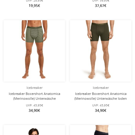
UVP:
28,95€
UVP:
59,95€
19,95€
37,67€
Icebreaker
Icebreaker
Icebreaker Boxershort Anatomica
Icebreaker Boxershort Anatomica
(Merinowolle) Unterwäsche
(Merinowolle) Unterwäsche loden
lichen/lodengrün Herren
dunkelgrün Herren
UVP:
45,95€
UVP:
45,95€
34,90€
34,90€