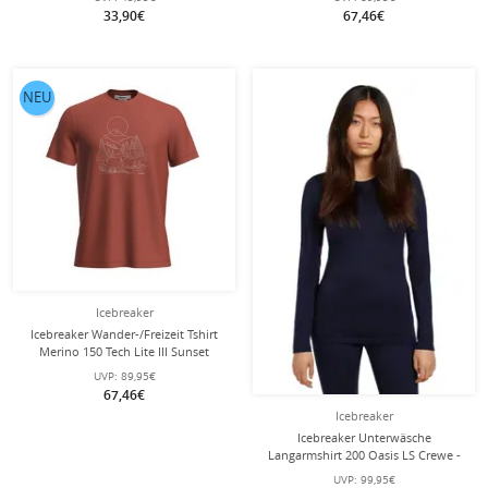
33,90€
67,46€
NEU
Icebreaker
Icebreaker Wander-/Freizeit Tshirt
Merino 150 Tech Lite III Sunset
Camp (100% Merinowolle) rot
UVP:
89,95€
Herren
67,46€
Icebreaker
Icebreaker Unterwäsche
Langarmshirt 200 Oasis LS Crewe -
Merinowolle, enganliegend -
UVP:
99,95€