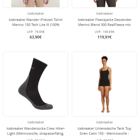
Icebreaker
Icebreaker
Icebreaker Wander-/Freizeit Tshirt
Icebreaker Fleecejacke Descender
Merino 150 Tech Lite III (100%
Merino Blend 300 RealFleece mit
Merinowolle) lodengrün Herren
Kapuze (Merinowolle, atmungsaktiv)
UVP:
79,95€
UVP:
199,95€
sandbraun Herren
63,90€
119,97€
Icebreaker
Icebreaker
Icebreaker Wandersocke Crew Hike+
Icebreaker Unterwäsche Tank Top
Light (Merinowolle, strapazierfähig,
Siren Cami 150 - Merinowolle -
leicht) schwarz/obsidian Herren
schwarz Damen