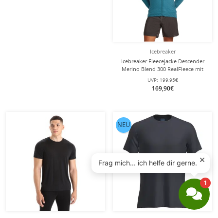
Icebreaker
Icebreaker Fleecejacke Descender
Merino Blend 300 RealFleece mit
Kapuze (Merinowolle, atmungsaktiv)
UVP:
199,95€
blau/teal Herren
169,90€
NEU