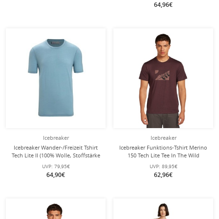
nachtblau Damen
64,96€
Icebreaker
Icebreaker
Icebreaker Wander-/Freizeit Tshirt
Icebreaker Funktions-Tshirt Merino
Tech Lite II (100% Wolle, Stoffstärke
150 Tech Lite Tee In The Wild
150 Ultralight) hellblau Herren
(Merinowolle) 2025 javabraun
UVP:
79,95€
UVP:
89,95€
Herren
64,90€
62,96€