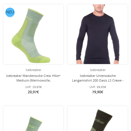
NEU
Icebreaker
Icebreaker
Icebreaker Wandersocke Crew Hike+
Icebreaker Unterwäsche
Medium (Merinowolle,
Langarmshirt 200 Oasis LS Crewe -
strapazierfähig, leicht) grün Herren
Merinowolle, enganliegend -
UVP:
29,95€
UVP:
99,95€
schwarz Herren
20,97€
79,90€