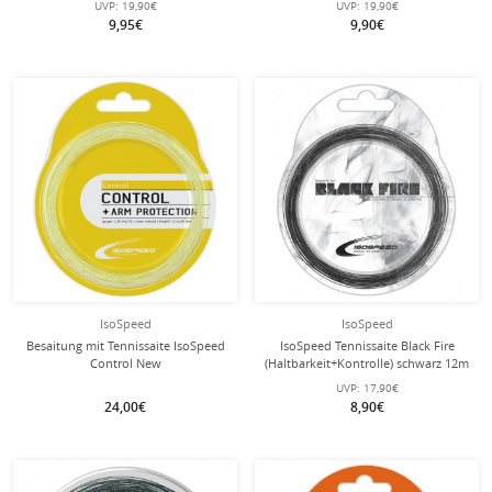
UVP:
19,90€
UVP:
19,90€
9,95€
9,90€
mit dieser Saite
Besaitung
IsoSpeed
IsoSpeed
Besaitung mit Tennissaite IsoSpeed
IsoSpeed Tennissaite Black Fire
Control New
(Haltbarkeit+Kontrolle) schwarz 12m
(Kontrolle+Armschonung) natur
Set
UVP:
17,90€
24,00€
8,90€