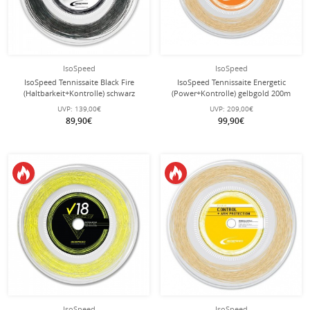
IsoSpeed
IsoSpeed
IsoSpeed Tennissaite Black Fire
IsoSpeed Tennissaite Energetic
(Haltbarkeit+Kontrolle) schwarz
(Power+Kontrolle) gelbgold 200m
200m Rolle
Rolle
UVP:
139,00€
UVP:
209,00€
89,90€
99,90€
IsoSpeed
IsoSpeed