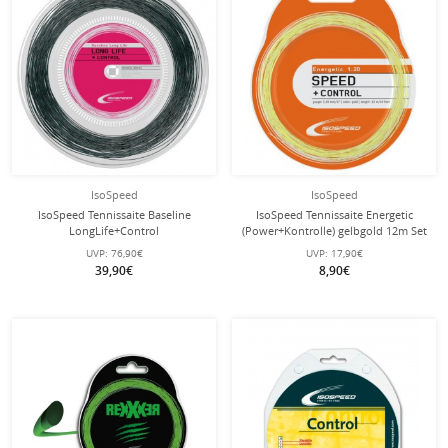
IsoSpeed
IsoSpeed
IsoSpeed Tennissaite Baseline
IsoSpeed Tennissaite Energetic
LongLife+Control
(Power+Kontrolle) gelbgold 12m Set
(Haltbarkeit+Kontrolle) schwarz
UVP:
76,90€
UVP:
17,90€
200m Rolle
39,90€
8,90€
mit dieser Saite
Besaitung