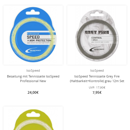
mit dieser Saite
Besaitung
IsoSpeed
IsoSpeed
Besaitung mit Tennissaite IsoSpeed
IsoSpeed Tennissaite Grey Fire
Professional New
(Haltbarkeit+Kontrolle) grau 12m Set
UVP:
17,90€
24,00€
7,95€