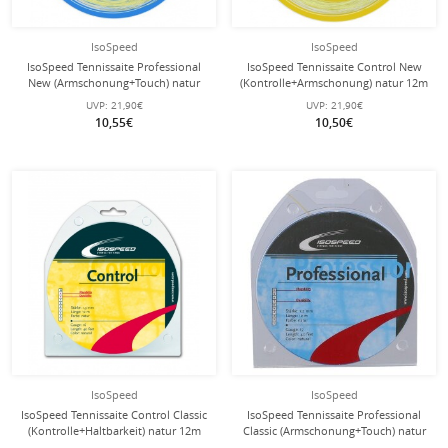
IsoSpeed
IsoSpeed
IsoSpeed Tennissaite Professional
IsoSpeed Tennissaite Control New
New (Armschonung+Touch) natur
(Kontrolle+Armschonung) natur 12m
12m Set
Set
UVP:
21,90€
UVP:
21,90€
10,55€
10,50€
IsoSpeed
IsoSpeed
IsoSpeed Tennissaite Control Classic
IsoSpeed Tennissaite Professional
(Kontrolle+Haltbarkeit) natur 12m
Classic (Armschonung+Touch) natur
Set
12m Set