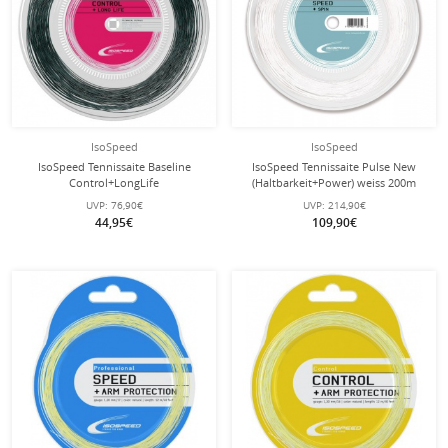
IsoSpeed
IsoSpeed
IsoSpeed Tennissaite Baseline
IsoSpeed Tennissaite Pulse New
Control+LongLife
(Haltbarkeit+Power) weiss 200m
(Kontrolle+Haltbarkeit) schwarz
Rolle
UVP:
76,90€
UVP:
214,90€
200m Rolle
44,95€
109,90€