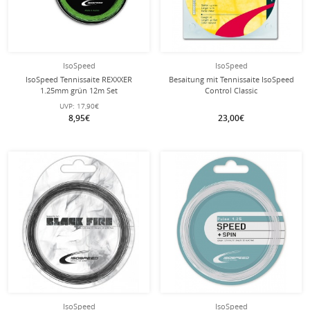
IsoSpeed
IsoSpeed
IsoSpeed Tennissaite REXXXER
Besaitung mit Tennissaite IsoSpeed
1.25mm grün 12m Set
Control Classic
(Kontrolle+Haltbarkeit) natur
UVP:
17,90€
8,95€
23,00€
mit dieser Saite
Besaitung
IsoSpeed
IsoSpeed