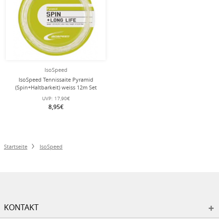
IsoSpeed
IsoSpeed Tennissaite Pyramid
(Spin+Haltbarkeit) weiss 12m Set
UVP:
17,90€
8,95€
Startseite
IsoSpeed
KONTAKT