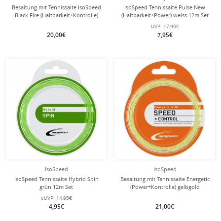
Besaitung mit Tennissaite IsoSpeed
IsoSpeed Tennissaite Pulse New
Black Fire (Haltbarkeit+Kontrolle)
(Haltbarkeit+Power) weiss 12m Set
schwarz
UVP:
17,90€
20,00€
7,95€
mit dieser Saite
Besaitung
IsoSpeed
IsoSpeed
IsoSpeed Tennissaite Hybrid Spin
Besaitung mit Tennissaite Energetic
grün 12m Set
(Power+Kontrolle) gelbgold
eUVP:
14,95€
4,95€
21,00€