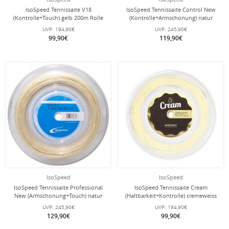
IsoSpeed Tennissaite V18
IsoSpeed Tennissaite Control New
(Kontrolle+Touch) gelb 200m Rolle
(Kontrolle+Armschonung) natur
200m Rolle
UVP:
194,90€
UVP:
245,90€
99,90€
119,90€
IsoSpeed
IsoSpeed
IsoSpeed Tennissaite Professional
IsoSpeed Tennissaite Cream
New (Armschonung+Touch) natur
(Haltbarkeit+Kontrolle) cremeweiss
200m Rolle
200m Rolle
UVP:
245,90€
UVP:
194,90€
129,90€
99,90€